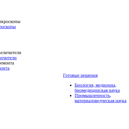
роскопы
личители
монта
Готовые решения
Биология, медицина,
биомедицинская наука
Промышленность,
материаловедческая наука