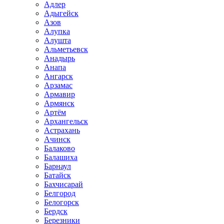
Адлер
Адыгейск
Азов
Алупка
Алушта
Альметьевск
Анадырь
Анапа
Ангарск
Арзамас
Армавир
Армянск
Артём
Архангельск
Астрахань
Ачинск
Балаково
Балашиха
Барнаул
Батайск
Бахчисарай
Белгород
Белогорск
Бердск
Березники