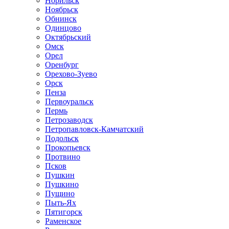
Норильск
Ноябрьск
Обнинск
Одинцово
Октябрьский
Омск
Орел
Оренбург
Орехово-Зуево
Орск
Пенза
Первоуральск
Пермь
Петрозаводск
Петропавловск-Камчатский
Подольск
Прокопьевск
Протвино
Псков
Пушкин
Пушкино
Пущино
Пыть-Ях
Пятигорск
Раменское