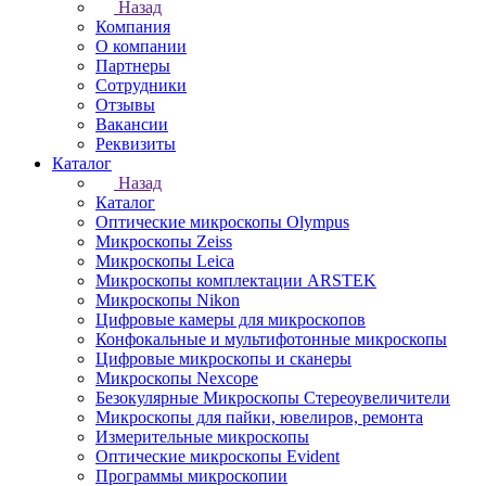
Назад
Компания
О компании
Партнеры
Сотрудники
Отзывы
Вакансии
Реквизиты
Каталог
Назад
Каталог
Оптические микроскопы Olympus
Микроскопы Zeiss
Микроскопы Leica
Микроскопы комплектации ARSTEK
Микроскопы Nikon
Цифровые камеры для микроскопов
Конфокальные и мультифотонные микроскопы
Цифровые микроскопы и сканеры
Микроскопы Nexcope
Безокулярные Микроскопы Стереоувеличители
Микроскопы для пайки, ювелиров, ремонта
Измерительные микроскопы
Оптические микроскопы Evident
Программы микроскопии