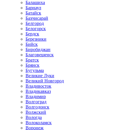
Балашиха
Барнаул
Батайск
Бахчисарай
Белгород
Белогорск
Бердск
Березники
Бийск
Биробиджан
Благовещенск
Братск
Брянск
Бугульма
Великие Луки
Великий Новгород
Владивосток
Владикавказ
Владимир
Волгоград
Волгодонск
Волжский
Вологда
Волоколамск
Воронеж