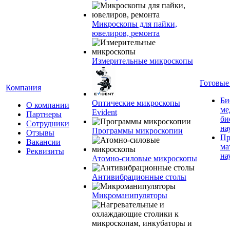
Микроскопы для пайки,
ювелиров, ремонта
Измерительные микроскопы
Готовые
Компания
Би
Оптические микроскопы
О компании
ме
Evident
Партнеры
би
Сотрудники
на
Программы микроскопии
Отзывы
Пр
Вакансии
ма
Реквизиты
на
Атомно-силовые микроскопы
Антивибрационные столы
Микроманипуляторы