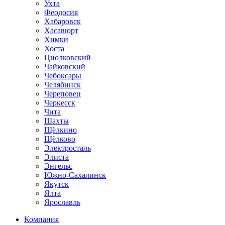
Ухта
Феодосия
Хабаровск
Хасавюрт
Химки
Хоста
Циолковский
Чайковский
Чебоксары
Челябинск
Череповец
Черкесск
Чита
Шахты
Щёлкино
Щёлково
Электросталь
Элиста
Энгельс
Южно-Сахалинск
Якутск
Ялта
Ярославль
Компания