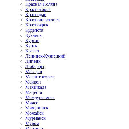
Красная Поляна
Красногорск
Краснодар
Красноперекопск
Красноярск
Кудепста
Кузнецк
Курган
Курск
Кызыл
Ленинск-Кузнецкий
Липецк
Люберцы
Магадан
Магнитогорск
Майкоп
Махачкала
Мацеста
Междуреченск
Миасс
Мичуринск
Можайск
Мурманск
Муром
Мытищи