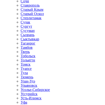
Сочи
Ставрополь
Старый Крым
Старый Оскол
Стерлитамак
Судак
Сургут
Сусуман
Сызрань
Сыктывкар
Таганрог
Тамбов
Тверь
Тобольск
Тольятти
Томск
Туапсе
Тула
Тюмень
Улан-Удэ
Ульяновск
Усолье-Сибирское
Уссурийск
Усть-Илимск
Уфа