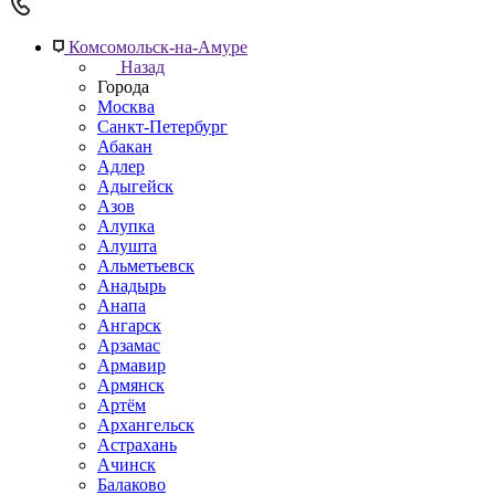
Комсомольск-на-Амуре
Назад
Города
Москва
Санкт-Петербург
Абакан
Адлер
Адыгейск
Азов
Алупка
Алушта
Альметьевск
Анадырь
Анапа
Ангарск
Арзамас
Армавир
Армянск
Артём
Архангельск
Астрахань
Ачинск
Балаково