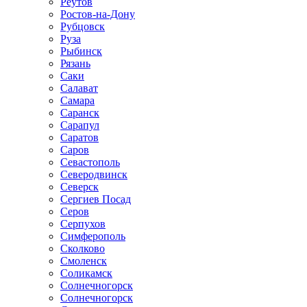
Реутов
Ростов-на-Дону
Рубцовск
Руза
Рыбинск
Рязань
Саки
Салават
Самара
Саранск
Сарапул
Саратов
Саров
Севастополь
Северодвинск
Северск
Сергиев Посад
Серов
Серпухов
Симферополь
Сколково
Смоленск
Соликамск
Солнечногорск
Солнечногорск