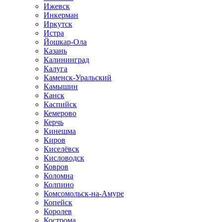
Ижевск
Инкерман
Иркутск
Истра
Йошкар-Ола
Казань
Калининград
Калуга
Каменск-Уральский
Камышин
Канск
Каспийск
Кемерово
Керчь
Кинешма
Киров
Киселёвск
Кисловодск
Ковров
Коломна
Колпино
Комсомольск-на-Амуре
Копейск
Королев
Кострома