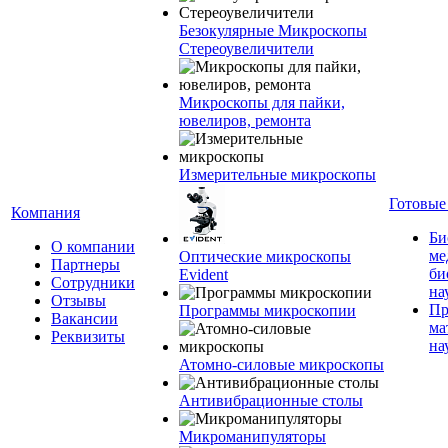
Безокулярные Микроскопы
Стереоувеличители
Микроскопы для пайки,
ювелиров, ремонта
Измерительные микроскопы
Готовые
Компания
Би
О компании
ме
Оптические микроскопы
Партнеры
би
Evident
Сотрудники
на
Отзывы
Пр
Программы микроскопии
Вакансии
ма
Реквизиты
на
Атомно-силовые микроскопы
Антивибрационные столы
Микроманипуляторы