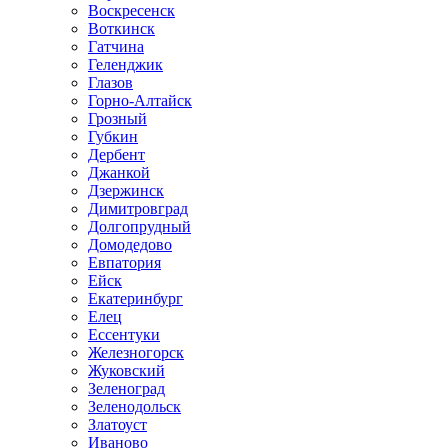
Воскресенск
Воткинск
Гатчина
Геленджик
Глазов
Горно-Алтайск
Грозный
Губкин
Дербент
Джанкой
Дзержинск
Димитровград
Долгопрудный
Домодедово
Евпатория
Ейск
Екатеринбург
Елец
Ессентуки
Железногорск
Жуковский
Зеленоград
Зеленодольск
Златоуст
Иваново