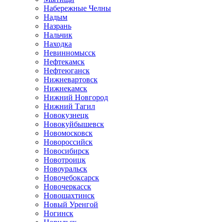
Набережные Челны
Надым
Назрань
Нальчик
Находка
Невинномысск
Нефтекамск
Нефтеюганск
Нижневартовск
Нижнекамск
Нижний Новгород
Нижний Тагил
Новокузнецк
Новокуйбышевск
Новомосковск
Новороссийск
Новосибирск
Новотроицк
Новоуральск
Новочебоксарск
Новочеркасск
Новошахтинск
Новый Уренгой
Ногинск