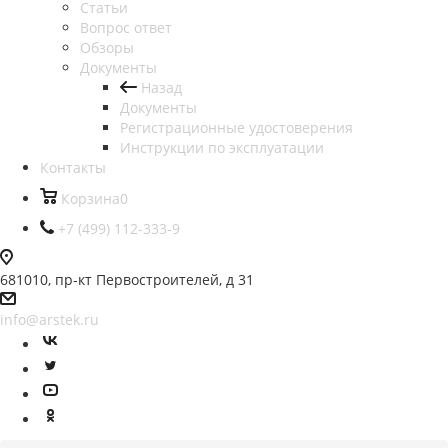
Статьи
Вопрос ответ
Обзоры
Документы
Назад
Документы
Регистрационные удостоверения
Инструкции по эксплуатации
Контакты
Корзина
0
+7 (499) 112-333-9
681010, пр-кт Первостроителей, д 31
info@arstek.ru