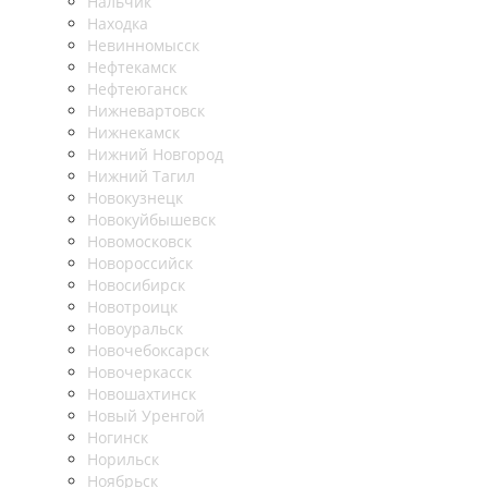
Нальчик
Находка
Невинномысск
Нефтекамск
Нефтеюганск
Нижневартовск
Нижнекамск
Нижний Новгород
Нижний Тагил
Новокузнецк
Новокуйбышевск
Новомосковск
Новороссийск
Новосибирск
Новотроицк
Новоуральск
Новочебоксарск
Новочеркасск
Новошахтинск
Новый Уренгой
Ногинск
Норильск
Ноябрьск