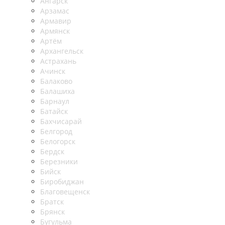
Ангарск
Арзамас
Армавир
Армянск
Артём
Архангельск
Астрахань
Ачинск
Балаково
Балашиха
Барнаул
Батайск
Бахчисарай
Белгород
Белогорск
Бердск
Березники
Бийск
Биробиджан
Благовещенск
Братск
Брянск
Бугульма