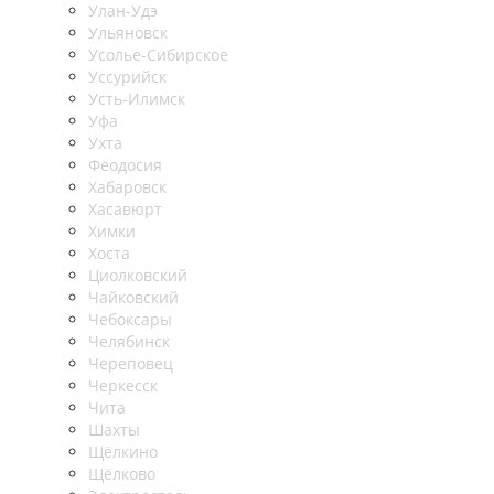
Улан-Удэ
Ульяновск
Усолье-Сибирское
Уссурийск
Усть-Илимск
Уфа
Ухта
Феодосия
Хабаровск
Хасавюрт
Химки
Хоста
Циолковский
Чайковский
Чебоксары
Челябинск
Череповец
Черкесск
Чита
Шахты
Щёлкино
Щёлково