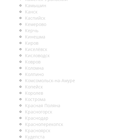
Камышин
Канск
Каспийск
Кемерово
Керчь
Кинешма
Киров
Киселёвск
Кисловодск
Ковров
Коломна
Колпино
Комсомольск-на-Амуре
Копейск
Королев
Кострома
Красная Поляна
Красногорск
Краснодар
Красноперекопск
Красноярск
Кудепста