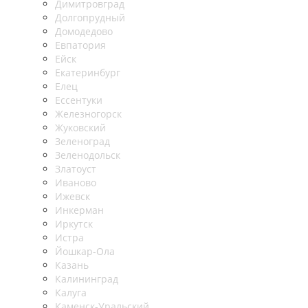
Димитровград
Долгопрудный
Домодедово
Евпатория
Ейск
Екатеринбург
Елец
Ессентуки
Железногорск
Жуковский
Зеленоград
Зеленодольск
Златоуст
Иваново
Ижевск
Инкерман
Иркутск
Истра
Йошкар-Ола
Казань
Калининград
Калуга
Каменск-Уральский