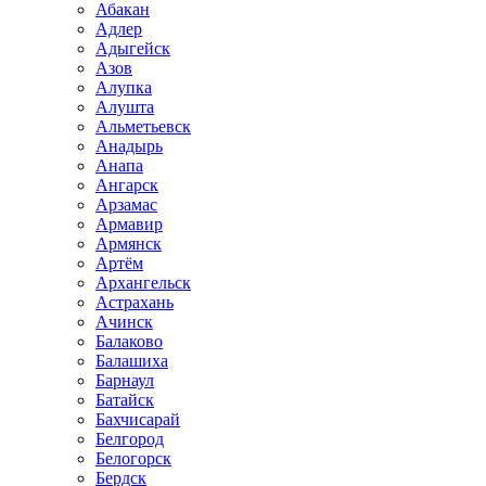
Абакан
Адлер
Адыгейск
Азов
Алупка
Алушта
Альметьевск
Анадырь
Анапа
Ангарск
Арзамас
Армавир
Армянск
Артём
Архангельск
Астрахань
Ачинск
Балаково
Балашиха
Барнаул
Батайск
Бахчисарай
Белгород
Белогорск
Бердск