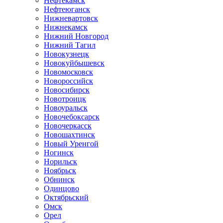
Нефтекамск
Нефтеюганск
Нижневартовск
Нижнекамск
Нижний Новгород
Нижний Тагил
Новокузнецк
Новокуйбышевск
Новомосковск
Новороссийск
Новосибирск
Новотроицк
Новоуральск
Новочебоксарск
Новочеркасск
Новошахтинск
Новый Уренгой
Ногинск
Норильск
Ноябрьск
Обнинск
Одинцово
Октябрьский
Омск
Орел