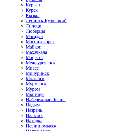
Курган
Курск
Кызыл
Ленинск-Кузнецкий
Липецк
Люберцы
Магадан
Магнитогорск
Майкоп
Махачкала
Мацеста
Междуреченск
Миасс
Мичуринск
Можайск
Мурманск
Муром
Мытищи
Набережные Челны
Надым
Назрань
Нальчик
Находка
Невинномысск