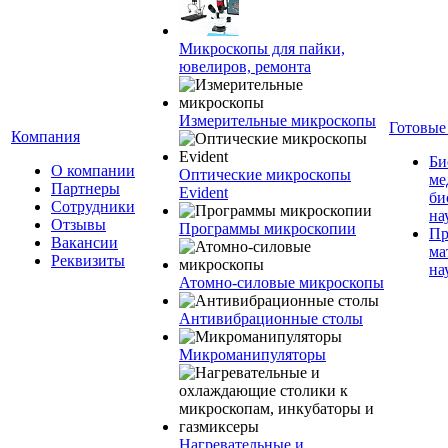
Микроскопы для пайки,
ювелиров, ремонта
Измерительные микроскопы
Готовые
Компания
Би
О компании
Оптические микроскопы
ме
Партнеры
Evident
би
Сотрудники
на
Отзывы
Программы микроскопии
Пр
Вакансии
ма
Реквизиты
на
Атомно-силовые микроскопы
Антивибрационные столы
Микроманипуляторы
Нагревательные и