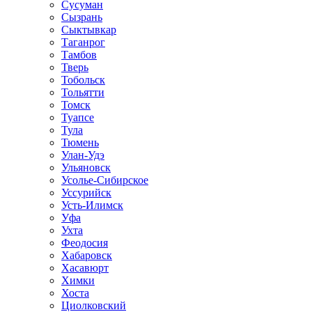
Сусуман
Сызрань
Сыктывкар
Таганрог
Тамбов
Тверь
Тобольск
Тольятти
Томск
Туапсе
Тула
Тюмень
Улан-Удэ
Ульяновск
Усолье-Сибирское
Уссурийск
Усть-Илимск
Уфа
Ухта
Феодосия
Хабаровск
Хасавюрт
Химки
Хоста
Циолковский