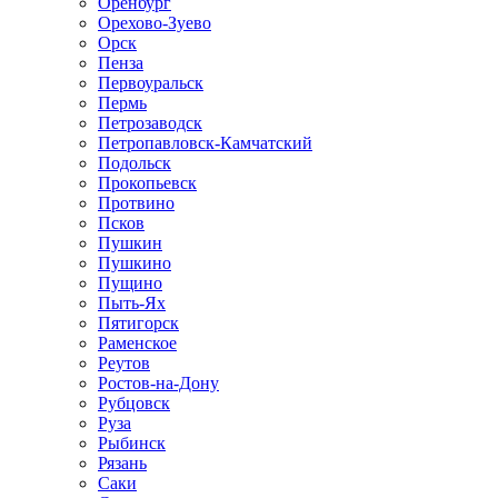
Оренбург
Орехово-Зуево
Орск
Пенза
Первоуральск
Пермь
Петрозаводск
Петропавловск-Камчатский
Подольск
Прокопьевск
Протвино
Псков
Пушкин
Пушкино
Пущино
Пыть-Ях
Пятигорск
Раменское
Реутов
Ростов-на-Дону
Рубцовск
Руза
Рыбинск
Рязань
Саки