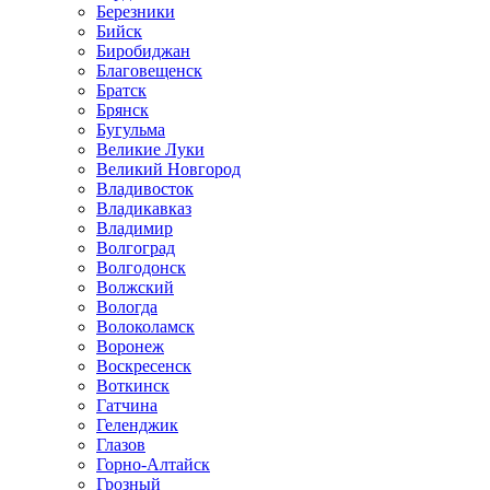
Березники
Бийск
Биробиджан
Благовещенск
Братск
Брянск
Бугульма
Великие Луки
Великий Новгород
Владивосток
Владикавказ
Владимир
Волгоград
Волгодонск
Волжский
Вологда
Волоколамск
Воронеж
Воскресенск
Воткинск
Гатчина
Геленджик
Глазов
Горно-Алтайск
Грозный