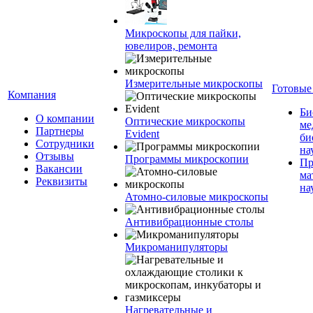
Микроскопы для пайки,
ювелиров, ремонта
Измерительные микроскопы
Готовые
Компания
Би
О компании
Оптические микроскопы
ме
Партнеры
Evident
би
Сотрудники
на
Отзывы
Программы микроскопии
Пр
Вакансии
ма
Реквизиты
на
Атомно-силовые микроскопы
Антивибрационные столы
Микроманипуляторы
Нагревательные и