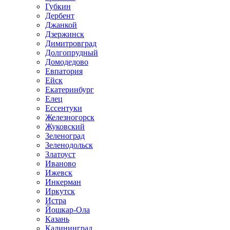
Губкин
Дербент
Джанкой
Дзержинск
Димитровград
Долгопрудный
Домодедово
Евпатория
Ейск
Екатеринбург
Елец
Ессентуки
Железногорск
Жуковский
Зеленоград
Зеленодольск
Златоуст
Иваново
Ижевск
Инкерман
Иркутск
Истра
Йошкар-Ола
Казань
Калининград