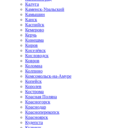
Калуга
Каменск-Уральский
Камышин
Канск
Каспийск
Кемерово
Керчь
Кинешма
Киров
Киселёвск
Кисловодск
Ковров
Коломна
Колпино
Комсомольск-на-Амуре
Копейск
Королев
Кострома
Красная Поляна
Красногорск
Краснодар
Красноперекопск
Красноярск
Кудепста
Кузнецк