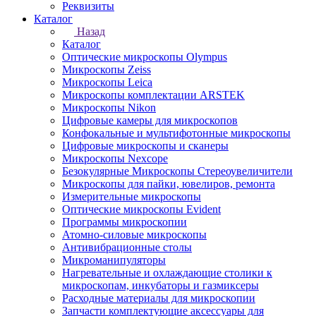
Реквизиты
Каталог
Назад
Каталог
Оптические микроскопы Olympus
Микроскопы Zeiss
Микроскопы Leica
Микроскопы комплектации ARSTEK
Микроскопы Nikon
Цифровые камеры для микроскопов
Конфокальные и мультифотонные микроскопы
Цифровые микроскопы и сканеры
Микроскопы Nexcope
Безокулярные Микроскопы Стереоувеличители
Микроскопы для пайки, ювелиров, ремонта
Измерительные микроскопы
Оптические микроскопы Evident
Программы микроскопии
Атомно-силовые микроскопы
Антивибрационные столы
Микроманипуляторы
Нагревательные и охлаждающие столики к
микроскопам, инкубаторы и газмиксеры
Расходные материалы для микроскопии
Запчасти комплектующие аксессуары для