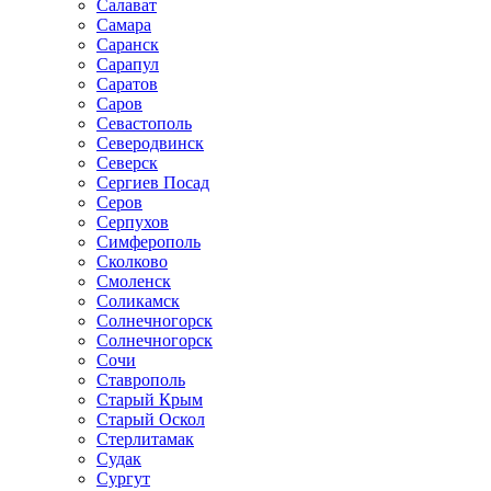
Салават
Самара
Саранск
Сарапул
Саратов
Саров
Севастополь
Северодвинск
Северск
Сергиев Посад
Серов
Серпухов
Симферополь
Сколково
Смоленск
Соликамск
Солнечногорск
Солнечногорск
Сочи
Ставрополь
Старый Крым
Старый Оскол
Стерлитамак
Судак
Сургут