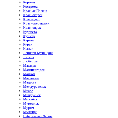
Королев
Кострома
Красная Поляна
Красногорск
Краснодар
Красноперекопск
Красноярск
Кудепста
Кузнецк
Курган
Курск
Кызыл
Ленинск-Кузнецкий
Липецк
Люберцы
Магадан
Магнитогорск
Майкоп
Махачкала
Мацеста
Междуреченск
Миасс
Мичуринск
Можайск
Мурманск
Муром
Мытищи
Набережные Челны