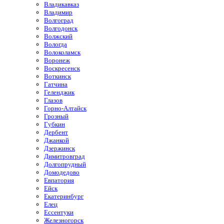
Владикавказ
Владимир
Волгоград
Волгодонск
Волжский
Вологда
Волоколамск
Воронеж
Воскресенск
Воткинск
Гатчина
Геленджик
Глазов
Горно-Алтайск
Грозный
Губкин
Дербент
Джанкой
Дзержинск
Димитровград
Долгопрудный
Домодедово
Евпатория
Ейск
Екатеринбург
Елец
Ессентуки
Железногорск