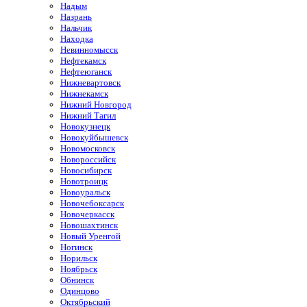
Надым
Назрань
Нальчик
Находка
Невинномысск
Нефтекамск
Нефтеюганск
Нижневартовск
Нижнекамск
Нижний Новгород
Нижний Тагил
Новокузнецк
Новокуйбышевск
Новомосковск
Новороссийск
Новосибирск
Новотроицк
Новоуральск
Новочебоксарск
Новочеркасск
Новошахтинск
Новый Уренгой
Ногинск
Норильск
Ноябрьск
Обнинск
Одинцово
Октябрьский