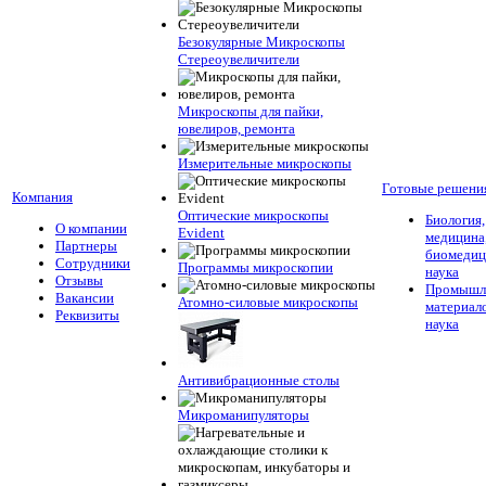
Безокулярные Микроскопы
Стереоувеличители
Микроскопы для пайки,
ювелиров, ремонта
Измерительные микроскопы
Готовые решени
Компания
Оптические микроскопы
Биология,
О компании
Evident
медицина
Партнеры
биомедиц
Сотрудники
Программы микроскопии
наука
Отзывы
Промышле
Вакансии
Атомно-силовые микроскопы
материал
Реквизиты
наука
Антивибрационные столы
Микроманипуляторы