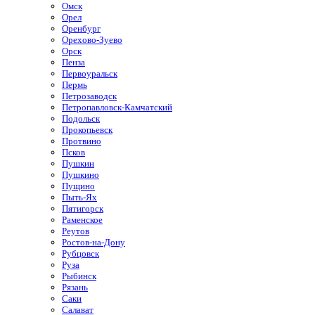
Омск
Орел
Оренбург
Орехово-Зуево
Орск
Пенза
Первоуральск
Пермь
Петрозаводск
Петропавловск-Камчатский
Подольск
Прокопьевск
Протвино
Псков
Пушкин
Пушкино
Пущино
Пыть-Ях
Пятигорск
Раменское
Реутов
Ростов-на-Дону
Рубцовск
Руза
Рыбинск
Рязань
Саки
Салават