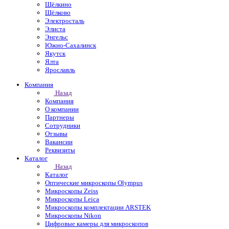
Щёлкино
Щёлково
Электросталь
Элиста
Энгельс
Южно-Сахалинск
Якутск
Ялта
Ярославль
Компания
Назад
Компания
О компании
Партнеры
Сотрудники
Отзывы
Вакансии
Реквизиты
Каталог
Назад
Каталог
Оптические микроскопы Olympus
Микроскопы Zeiss
Микроскопы Leica
Микроскопы комплектации ARSTEK
Микроскопы Nikon
Цифровые камеры для микроскопов