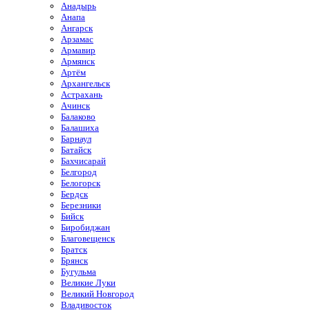
Анадырь
Анапа
Ангарск
Арзамас
Армавир
Армянск
Артём
Архангельск
Астрахань
Ачинск
Балаково
Балашиха
Барнаул
Батайск
Бахчисарай
Белгород
Белогорск
Бердск
Березники
Бийск
Биробиджан
Благовещенск
Братск
Брянск
Бугульма
Великие Луки
Великий Новгород
Владивосток