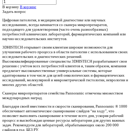
В корзину
В корзине
Задать вопрос
Цифровая патология, в медицинской диагностике или научных
исследованиях, всегда начинается со сканера микропрепаратов,
подходящего для удовлетворения (часто очень разнообразных)
потребностей клинических лабораторий, фармацевтических компаний или
научно-исследовательских институтов.
3DHISTECH открывает своим клиентам широкие возможности для
улучшения рабочего процесса в области патологии с использованием своих
исследовательских и диагностических решений.
Высококвалифицированные специалисты 3DHISTECH разрабатывают свои
решения с учётом всех потребностей клиентов и, таким образом, компания
предлагает высококачественные универсальные системы, которые
адаптированы в том числе для целей онкологических и фармацевтических
исследований, молекулярной и микрометрической гистологии, неврологии и
многих других областей.
Сканеры микропрепаратов семейства Pannoramic отмечены множеством
международных наград.
Благодаря своей вместимости и скорости сканирования, Pannoramic ® 1000
обеспечивает автоматическое сканирование слайдов “на ходу”, что
позволяет выполнять сканирование в течение всего дня, ускоряя рабочий
процесс и высвобождая ценные ресурсы лаборатории для других важных
задач. Рекомендуем для лабораторий, обрабатывающих около 200 000
слайдов в год. БЕЗ РУ.