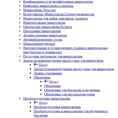
Конфокальные и мультифотонные микроскопы
Цифровые микроскопы и сканеры
Микроскопы Nexcope
Безокулярные Микроскопы Стереоувеличители
Микроскопы для пайки, ювелиров, ремонта
Измерительные микроскопы
Оптические микроскопы Evident
Программы микроскопии
Атомно-силовые микроскопы
Антивибрационные столы
Микроманипуляторы
Нагревательные и охлаждающие столики к микроскопам,
инкубаторы и газмиксеры
Расходные материалы для микроскопии
Запчасти комплектующие аксессуары для микроскопа
Назад
Запчасти комплектующие аксессуары для микроскопа
Лампы стеклянные
Объективы
Назад
Объективы
Объективы для биологии и медицины
Объективы для материаловедения
Пробоподготовка микроскопии
Назад
Пробоподготовка микроскопии
Пробоподготовка в микроскопии для медицины и
биологии