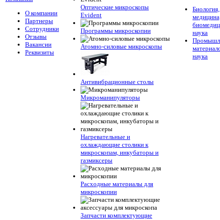
Оптические микроскопы
Биология,
О компании
Evident
медицина
Партнеры
биомедиц
Сотрудники
Программы микроскопии
наука
Отзывы
Промышле
Вакансии
Атомно-силовые микроскопы
материал
Реквизиты
наука
Антивибрационные столы
Микроманипуляторы
Нагревательные и
охлаждающие столики к
микроскопам, инкубаторы и
газмиксеры
Расходные материалы для
микроскопии
Запчасти комплектующие