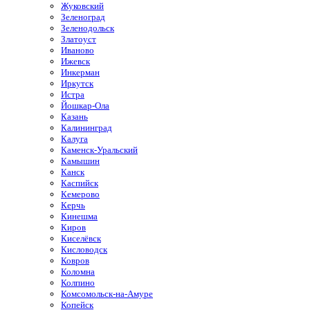
Жуковский
Зеленоград
Зеленодольск
Златоуст
Иваново
Ижевск
Инкерман
Иркутск
Истра
Йошкар-Ола
Казань
Калининград
Калуга
Каменск-Уральский
Камышин
Канск
Каспийск
Кемерово
Керчь
Кинешма
Киров
Киселёвск
Кисловодск
Ковров
Коломна
Колпино
Комсомольск-на-Амуре
Копейск