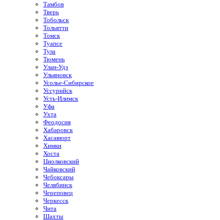
Тамбов
Тверь
Тобольск
Тольятти
Томск
Туапсе
Тула
Тюмень
Улан-Удэ
Ульяновск
Усолье-Сибирское
Уссурийск
Усть-Илимск
Уфа
Ухта
Феодосия
Хабаровск
Хасавюрт
Химки
Хоста
Циолковский
Чайковский
Чебоксары
Челябинск
Череповец
Черкесск
Чита
Шахты