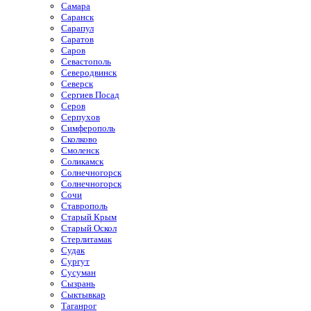
Самара
Саранск
Сарапул
Саратов
Саров
Севастополь
Северодвинск
Северск
Сергиев Посад
Серов
Серпухов
Симферополь
Сколково
Смоленск
Соликамск
Солнечногорск
Солнечногорск
Сочи
Ставрополь
Старый Крым
Старый Оскол
Стерлитамак
Судак
Сургут
Сусуман
Сызрань
Сыктывкар
Таганрог