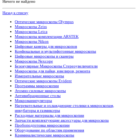
Ничего не найдено
Назад к списку
Оптические микроскопы Olympus
Микроскопы Zeiss
Микроскопы Leica
Микроскопы комплектации ARSTEK
Микроскопы Nikon
Цифровые камеры для микроскопов
Конфокальные и мультифотонные микроскопы
Цифровые микроскопы и сканеры
Микроскопы Nexcope
Безокулярные Микроскопы Стереоувеличители
Микроскопы для пайки, ювелиров, ремонта
Измерительные микроскопы
Оптические микроскопы Evident
Программы микроскопии
Атомно-силовые микроскопы
Антивибрационные столы
Микроманипуляторы
Нагревательные и охлаждающие столики к микроскопам,
инкубаторы и газмиксеры
Расходные материалы для микроскопии
Запчасти комплектующие аксессуары для микроскопа
Пробоподготовка микроскопии
Оборудование по областям применения
Криминалистические микроскопы