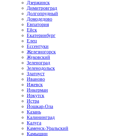
Дзержинск
Димитровград
Долгопрудный
Домодедово
Евпатория
Ейск
Екатеринбург
Елец
Ессентуки
Железногорск
Жуковский
Зеленоград
Зеленодольск
Златоуст
Иваново
Ижевск
Инкерман
Иркутск
Истра
Йошкар-Ола
Казань
Калининград
Калуга
Каменск-Уральский
Камышин