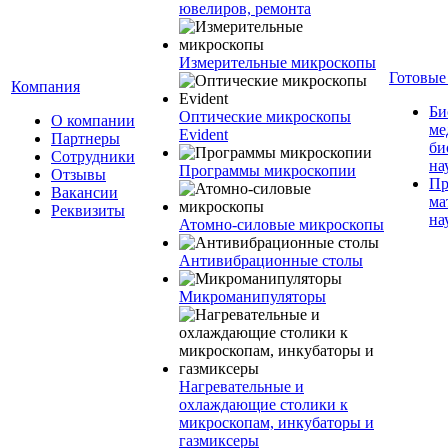
ювелиров, ремонта
Измерительные микроскопы
Готовые
Компания
Би
Оптические микроскопы
О компании
ме
Evident
Партнеры
би
Сотрудники
на
Программы микроскопии
Отзывы
Пр
Вакансии
ма
Реквизиты
на
Атомно-силовые микроскопы
Антивибрационные столы
Микроманипуляторы
Нагревательные и
охлаждающие столики к
микроскопам, инкубаторы и
газмиксеры