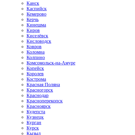
Канск
Каспийск
Кемерово
Керчь
Кинешма
Киров
Киселёвск
Кисловодск
Ковров
Коломна
Колпино
Комсомольск-на-Амуре
Копейск
Королев
Кострома
Красная Поляна
Красногорск
Краснодар
Красноперекопск
Красноярск
Кудепста
Кузнецк
Курган
Курск
Кызыл