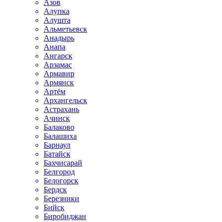
Азов
Алупка
Алушта
Альметьевск
Анадырь
Анапа
Ангарск
Арзамас
Армавир
Армянск
Артём
Архангельск
Астрахань
Ачинск
Балаково
Балашиха
Барнаул
Батайск
Бахчисарай
Белгород
Белогорск
Бердск
Березники
Бийск
Биробиджан