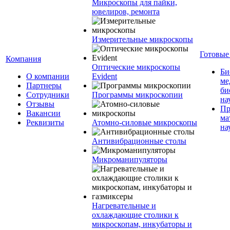
Микроскопы для пайки,
ювелиров, ремонта
Измерительные микроскопы
Готовые
Компания
Оптические микроскопы
Би
О компании
Evident
ме
Партнеры
би
Сотрудники
Программы микроскопии
на
Отзывы
Пр
Вакансии
ма
Реквизиты
Атомно-силовые микроскопы
на
Антивибрационные столы
Микроманипуляторы
Нагревательные и
охлаждающие столики к
микроскопам, инкубаторы и