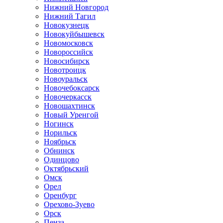
Нижний Новгород
Нижний Тагил
Новокузнецк
Новокуйбышевск
Новомосковск
Новороссийск
Новосибирск
Новотроицк
Новоуральск
Новочебоксарск
Новочеркасск
Новошахтинск
Новый Уренгой
Ногинск
Норильск
Ноябрьск
Обнинск
Одинцово
Октябрьский
Омск
Орел
Оренбург
Орехово-Зуево
Орск
Пенза