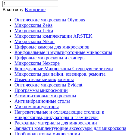
В корзину
В корзине
Оптические микроскопы Olympus
Микроскопы Zeiss
Микроскопы Leica
Микроскопы комплектации ARSTEK
Микроскопы Nikon
Цифровые камеры для микроскопов
Конфокальные и мультифотонные микроскопы
Цифровые микроскопы и сканеры
Микроскопы Nexcope
Безокулярные Микроскопы Стереоувеличители
Микроскопы для пайки, ювелиров, ремонта
Измерительные микроскопы
Оптические микроскопы Evident
Программы микроскопии
Атомно-силовые микроскопы
Антивибрационные столы
Микроманипуляторы
Нагревательные и охлаждающие столики к
микроскопам, инкубаторы и газмиксеры
Расходные материалы для микроскопии
Запчасти комплектующие аксессуары для микроскопа
Пробоподготовка микроскопии