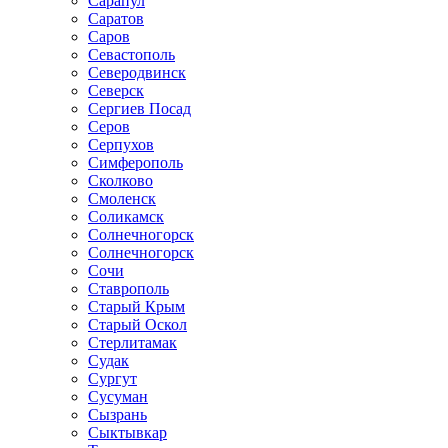
Сарапул
Саратов
Саров
Севастополь
Северодвинск
Северск
Сергиев Посад
Серов
Серпухов
Симферополь
Сколково
Смоленск
Соликамск
Солнечногорск
Солнечногорск
Сочи
Ставрополь
Старый Крым
Старый Оскол
Стерлитамак
Судак
Сургут
Сусуман
Сызрань
Сыктывкар