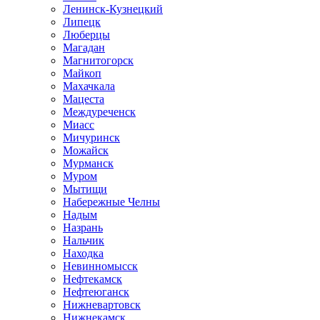
Ленинск-Кузнецкий
Липецк
Люберцы
Магадан
Магнитогорск
Майкоп
Махачкала
Мацеста
Междуреченск
Миасс
Мичуринск
Можайск
Мурманск
Муром
Мытищи
Набережные Челны
Надым
Назрань
Нальчик
Находка
Невинномысск
Нефтекамск
Нефтеюганск
Нижневартовск
Нижнекамск