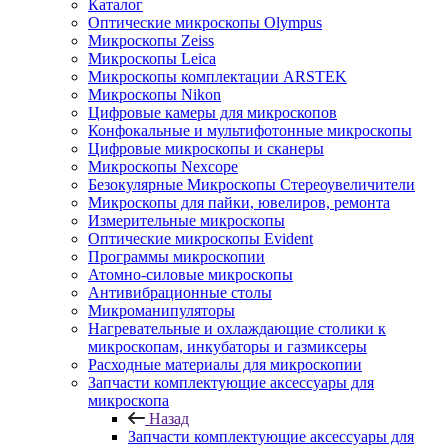
Каталог
Оптические микроскопы Olympus
Микроскопы Zeiss
Микроскопы Leica
Микроскопы комплектации ARSTEK
Микроскопы Nikon
Цифровые камеры для микроскопов
Конфокальные и мультифотонные микроскопы
Цифровые микроскопы и сканеры
Микроскопы Nexcope
Безокулярные Микроскопы Стереоувеличители
Микроскопы для пайки, ювелиров, ремонта
Измерительные микроскопы
Оптические микроскопы Evident
Программы микроскопии
Атомно-силовые микроскопы
Антивибрационные столы
Микроманипуляторы
Нагревательные и охлаждающие столики к
микроскопам, инкубаторы и газмиксеры
Расходные материалы для микроскопии
Запчасти комплектующие аксессуары для
микроскопа
Назад
Запчасти комплектующие аксессуары для