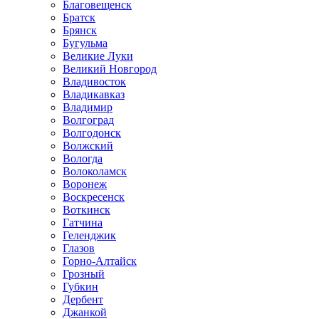
Благовещенск
Братск
Брянск
Бугульма
Великие Луки
Великий Новгород
Владивосток
Владикавказ
Владимир
Волгоград
Волгодонск
Волжский
Вологда
Волоколамск
Воронеж
Воскресенск
Воткинск
Гатчина
Геленджик
Глазов
Горно-Алтайск
Грозный
Губкин
Дербент
Джанкой