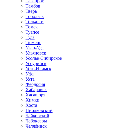
Таганрог
Тамбов
Тверь
Тобольск
Тольятти
Томск
Туапсе
Тула
Тюмень
Улан-Удэ
Ульяновск
Усолье-Сибирское
Уссурийск
Усть-Илимск
Уфа
Ухта
Феодосия
Хабаровск
Хасавюрт
Химки
Хоста
Циолковский
Чайковский
Чебоксары
Челябинск