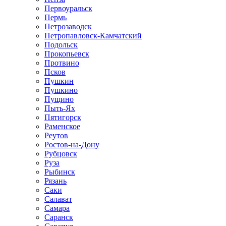
Первоуральск
Пермь
Петрозаводск
Петропавловск-Камчатский
Подольск
Прокопьевск
Протвино
Псков
Пушкин
Пушкино
Пущино
Пыть-Ях
Пятигорск
Раменское
Реутов
Ростов-на-Дону
Рубцовск
Руза
Рыбинск
Рязань
Саки
Салават
Самара
Саранск