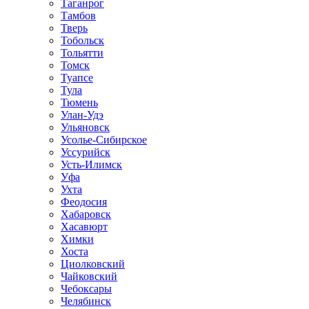
Таганрог
Тамбов
Тверь
Тобольск
Тольятти
Томск
Туапсе
Тула
Тюмень
Улан-Удэ
Ульяновск
Усолье-Сибирское
Уссурийск
Усть-Илимск
Уфа
Ухта
Феодосия
Хабаровск
Хасавюрт
Химки
Хоста
Циолковский
Чайковский
Чебоксары
Челябинск