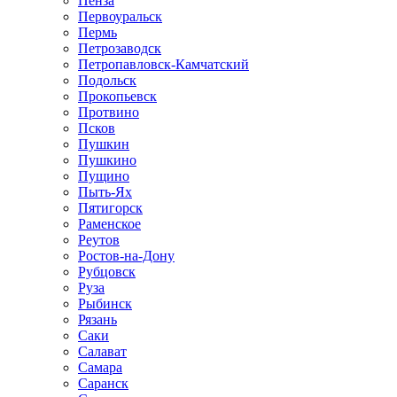
Пенза
Первоуральск
Пермь
Петрозаводск
Петропавловск-Камчатский
Подольск
Прокопьевск
Протвино
Псков
Пушкин
Пушкино
Пущино
Пыть-Ях
Пятигорск
Раменское
Реутов
Ростов-на-Дону
Рубцовск
Руза
Рыбинск
Рязань
Саки
Салават
Самара
Саранск