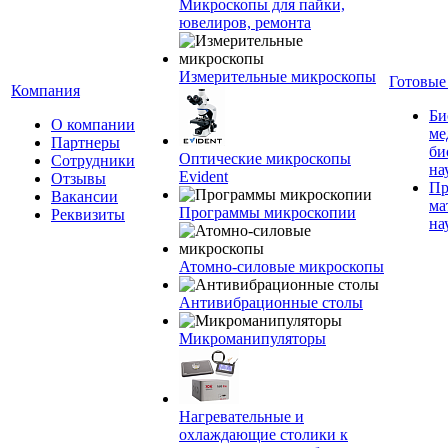
Микроскопы для пайки,
ювелиров, ремонта
Измерительные микроскопы
Готовые
Компания
Би
О компании
ме
Партнеры
би
Оптические микроскопы
Сотрудники
на
Evident
Отзывы
Пр
Вакансии
ма
Программы микроскопии
Реквизиты
на
Атомно-силовые микроскопы
Антивибрационные столы
Микроманипуляторы
Нагревательные и
охлаждающие столики к