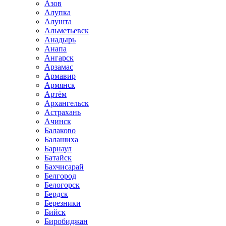
Азов
Алупка
Алушта
Альметьевск
Анадырь
Анапа
Ангарск
Арзамас
Армавир
Армянск
Артём
Архангельск
Астрахань
Ачинск
Балаково
Балашиха
Барнаул
Батайск
Бахчисарай
Белгород
Белогорск
Бердск
Березники
Бийск
Биробиджан