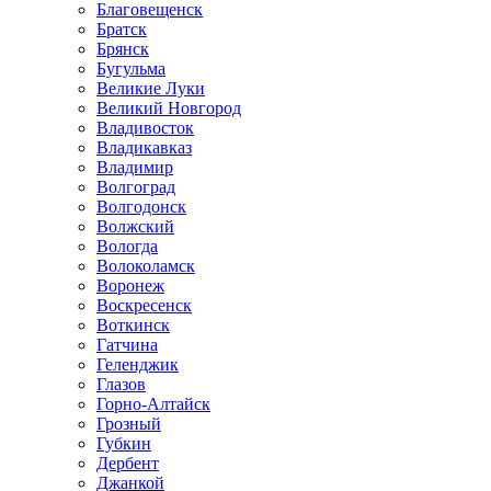
Благовещенск
Братск
Брянск
Бугульма
Великие Луки
Великий Новгород
Владивосток
Владикавказ
Владимир
Волгоград
Волгодонск
Волжский
Вологда
Волоколамск
Воронеж
Воскресенск
Воткинск
Гатчина
Геленджик
Глазов
Горно-Алтайск
Грозный
Губкин
Дербент
Джанкой