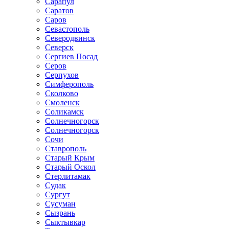
Сарапул
Саратов
Саров
Севастополь
Северодвинск
Северск
Сергиев Посад
Серов
Серпухов
Симферополь
Сколково
Смоленск
Соликамск
Солнечногорск
Солнечногорск
Сочи
Ставрополь
Старый Крым
Старый Оскол
Стерлитамак
Судак
Сургут
Сусуман
Сызрань
Сыктывкар