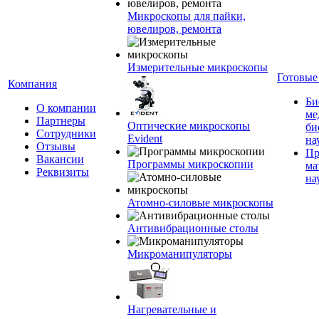
Микроскопы для пайки,
ювелиров, ремонта
Измерительные микроскопы
Готовые
Компания
Би
О компании
ме
Партнеры
Оптические микроскопы
би
Сотрудники
Evident
на
Отзывы
Пр
Вакансии
Программы микроскопии
ма
Реквизиты
на
Атомно-силовые микроскопы
Антивибрационные столы
Микроманипуляторы
Нагревательные и