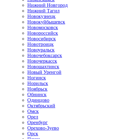
Нижний Новгород
Нижний Тагил
Новокузнецк
Новокуйбышевск
Новомосковск
Новороссийск
Новосибирск
Новотроицк
Новоуральск
Новочебоксарск
Новочеркасск
Новошахтинск
Новый Уренгой
Ногинск
Норильск
Ноябрьск
Обнинск
Одинцово
Октябрьский
Омск
Орел
Оренбург
Орехово-Зуево
Орск