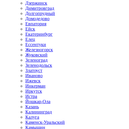
Дзержинск
Димитровград
Долгопрудный
Домодедово
Евпатория
Ейск
Екатеринбург
Елец
Ессентуки
Железногорск
Жуковский
Зеленоград
Зеленодольск
Златоуст
Иваново
Ижевск
Инкерман
Иркутск
Истра
Йошкар-Ола
Казань
Калининград
Калуга
Каменск-Уральский
Камышин