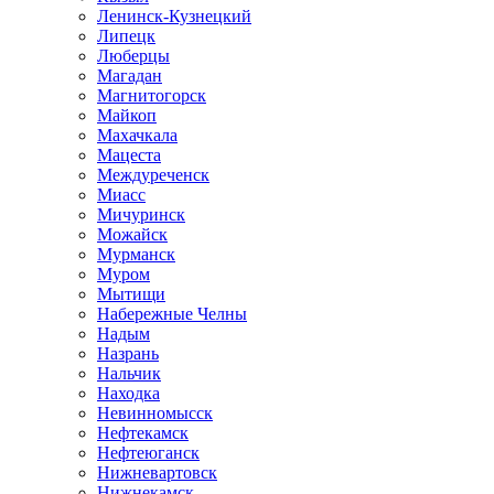
Ленинск-Кузнецкий
Липецк
Люберцы
Магадан
Магнитогорск
Майкоп
Махачкала
Мацеста
Междуреченск
Миасс
Мичуринск
Можайск
Мурманск
Муром
Мытищи
Набережные Челны
Надым
Назрань
Нальчик
Находка
Невинномысск
Нефтекамск
Нефтеюганск
Нижневартовск
Нижнекамск