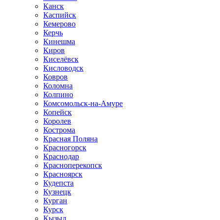
Канск
Каспийск
Кемерово
Керчь
Кинешма
Киров
Киселёвск
Кисловодск
Ковров
Коломна
Колпино
Комсомольск-на-Амуре
Копейск
Королев
Кострома
Красная Поляна
Красногорск
Краснодар
Красноперекопск
Красноярск
Кудепста
Кузнецк
Курган
Курск
Кызыл