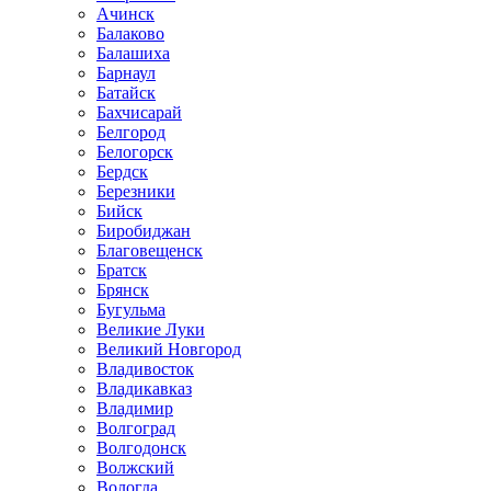
Ачинск
Балаково
Балашиха
Барнаул
Батайск
Бахчисарай
Белгород
Белогорск
Бердск
Березники
Бийск
Биробиджан
Благовещенск
Братск
Брянск
Бугульма
Великие Луки
Великий Новгород
Владивосток
Владикавказ
Владимир
Волгоград
Волгодонск
Волжский
Вологда