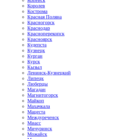
Копейск
Королев
Кострома
Красная Поляна
Красногорск
Краснодар
Красноперекопск
Красноярск
Кудепста
Кузнецк
Курган
Курск
Кызыл
Ленинск-Кузнецкий
Липецк
Люберцы
Магадан
Магнитогорск
Майкоп
Махачкала
Мацеста
Междуреченск
Миасс
Мичуринск
Можайск