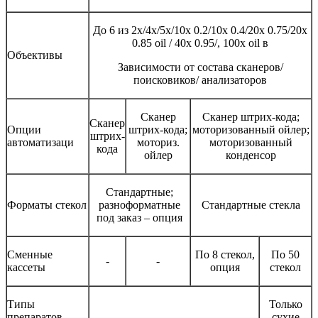
До 6 из 2х/4х/5х/10х 0.2/10х 0.4/20х 0.75/20х
0.85 oil / 40х 0.95/, 100х oil в
Объективы
Зависимости от состава сканеров/
поисковиков/ анализаторов
Сканер
Сканер штрих-кода;
Сканер
Опции
штрих-кода;
моторизованный ойлер;
штрих-
автоматизаци
моториз.
моторизованный
кода
ойлер
конденсор
Стандартные;
Форматы стекол
разноформатные
Стандартные стекла
под заказ – опция
Сменные
По 8 стекол,
По 50
-
-
кассеты
опция
стекол
Типы
Только
препаратов
сухие