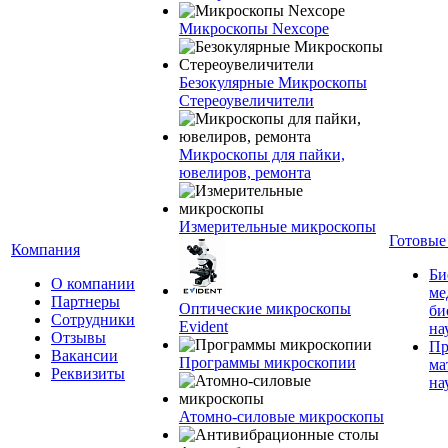
Микроскопы Nexcope
Безокулярные Микроскопы
Стереоувеличители
Микроскопы для пайки,
ювелиров, ремонта
Измерительные микроскопы
Готовые
Компания
Би
О компании
ме
Партнеры
Оптические микроскопы
би
Сотрудники
Evident
на
Отзывы
Пр
Вакансии
Программы микроскопии
ма
Реквизиты
на
Атомно-силовые микроскопы