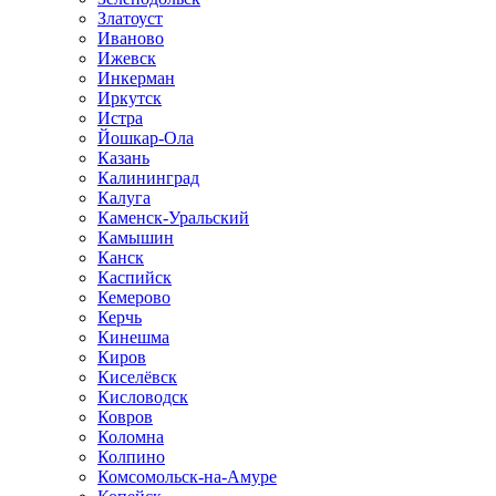
Златоуст
Иваново
Ижевск
Инкерман
Иркутск
Истра
Йошкар-Ола
Казань
Калининград
Калуга
Каменск-Уральский
Камышин
Канск
Каспийск
Кемерово
Керчь
Кинешма
Киров
Киселёвск
Кисловодск
Ковров
Коломна
Колпино
Комсомольск-на-Амуре