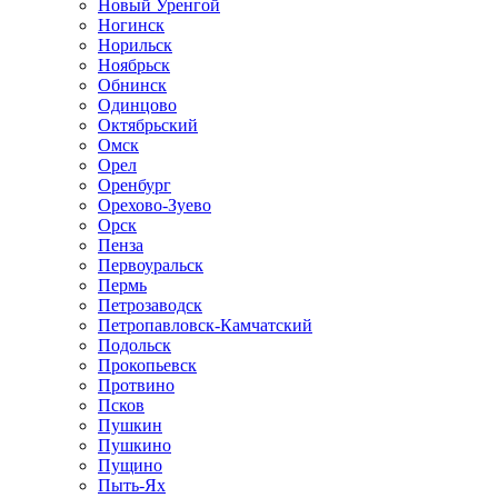
Новый Уренгой
Ногинск
Норильск
Ноябрьск
Обнинск
Одинцово
Октябрьский
Омск
Орел
Оренбург
Орехово-Зуево
Орск
Пенза
Первоуральск
Пермь
Петрозаводск
Петропавловск-Камчатский
Подольск
Прокопьевск
Протвино
Псков
Пушкин
Пушкино
Пущино
Пыть-Ях