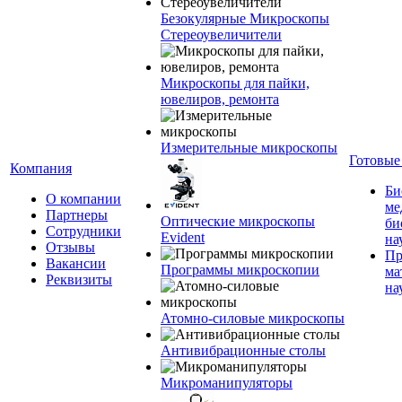
Безокулярные Микроскопы
Стереоувеличители
Микроскопы для пайки,
ювелиров, ремонта
Измерительные микроскопы
Готовые
Компания
Би
О компании
ме
Партнеры
Оптические микроскопы
би
Сотрудники
Evident
на
Отзывы
Пр
Вакансии
Программы микроскопии
ма
Реквизиты
на
Атомно-силовые микроскопы
Антивибрационные столы
Микроманипуляторы