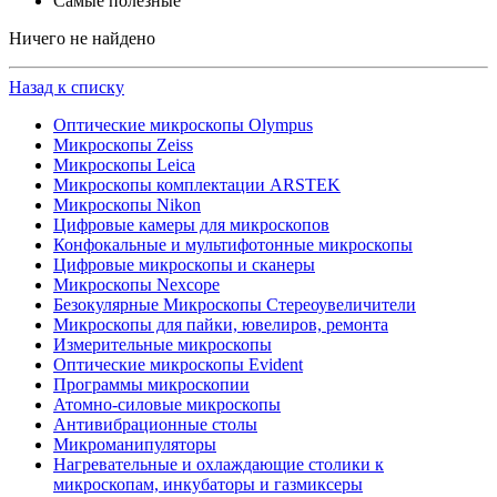
Самые полезные
Ничего не найдено
Назад к списку
Оптические микроскопы Olympus
Микроскопы Zeiss
Микроскопы Leica
Микроскопы комплектации ARSTEK
Микроскопы Nikon
Цифровые камеры для микроскопов
Конфокальные и мультифотонные микроскопы
Цифровые микроскопы и сканеры
Микроскопы Nexcope
Безокулярные Микроскопы Стереоувеличители
Микроскопы для пайки, ювелиров, ремонта
Измерительные микроскопы
Оптические микроскопы Evident
Программы микроскопии
Атомно-силовые микроскопы
Антивибрационные столы
Микроманипуляторы
Нагревательные и охлаждающие столики к
микроскопам, инкубаторы и газмиксеры