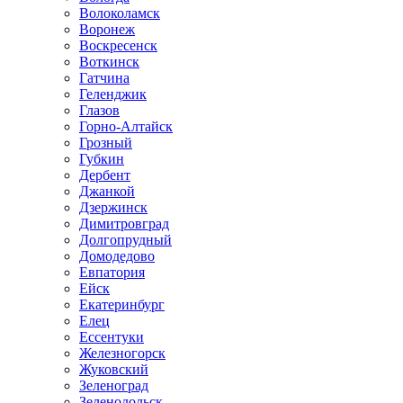
Волоколамск
Воронеж
Воскресенск
Воткинск
Гатчина
Геленджик
Глазов
Горно-Алтайск
Грозный
Губкин
Дербент
Джанкой
Дзержинск
Димитровград
Долгопрудный
Домодедово
Евпатория
Ейск
Екатеринбург
Елец
Ессентуки
Железногорск
Жуковский
Зеленоград
Зеленодольск