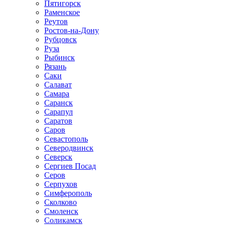
Пятигорск
Раменское
Реутов
Ростов-на-Дону
Рубцовск
Руза
Рыбинск
Рязань
Саки
Салават
Самара
Саранск
Сарапул
Саратов
Саров
Севастополь
Северодвинск
Северск
Сергиев Посад
Серов
Серпухов
Симферополь
Сколково
Смоленск
Соликамск