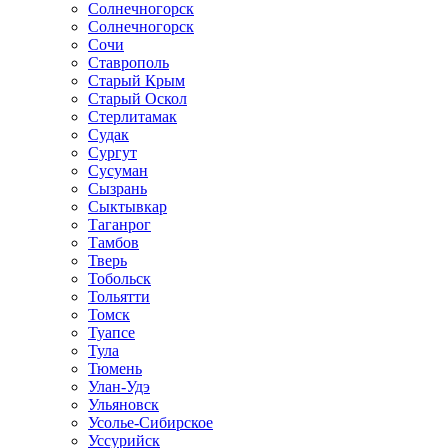
Солнечногорск
Солнечногорск
Сочи
Ставрополь
Старый Крым
Старый Оскол
Стерлитамак
Судак
Сургут
Сусуман
Сызрань
Сыктывкар
Таганрог
Тамбов
Тверь
Тобольск
Тольятти
Томск
Туапсе
Тула
Тюмень
Улан-Удэ
Ульяновск
Усолье-Сибирское
Уссурийск