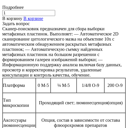
Подробнее
В корзину
В корзине
Задать вопрос
Сканер-поисковик предназначен для сбора выборки
метафазных пластинок. Выполняет: — Автоматическое 2D
сканирование цитологического мазка на объективе 10х с
автоматическим обнаружением раскрытых метафазных
пластинок; — Автоматическую съемку найденных
метафазных пластинок на большом разрешении с
формированием галереи изображений выборки; —
Информационную поддержку анализа включая базу данных,
просмотр и корректировка результатов, удаленные
консультации и контроль качества, обучение.
Платформа
0 М-5
¼ М-5
1/4/8 О-9
200 О-9
Тип
Проходящий свет; люминесценция(опция)
микроскопии
Аксессуары
Опция, состав в зависимости от состава
люминесценции
флюорохромов препаратов