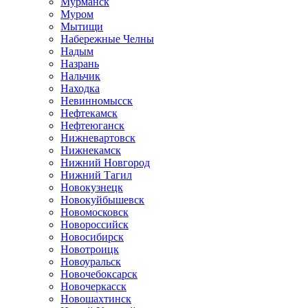
Мурманск
Муром
Мытищи
Набережные Челны
Надым
Назрань
Нальчик
Находка
Невинномысск
Нефтекамск
Нефтеюганск
Нижневартовск
Нижнекамск
Нижний Новгород
Нижний Тагил
Новокузнецк
Новокуйбышевск
Новомосковск
Новороссийск
Новосибирск
Новотроицк
Новоуральск
Новочебоксарск
Новочеркасск
Новошахтинск