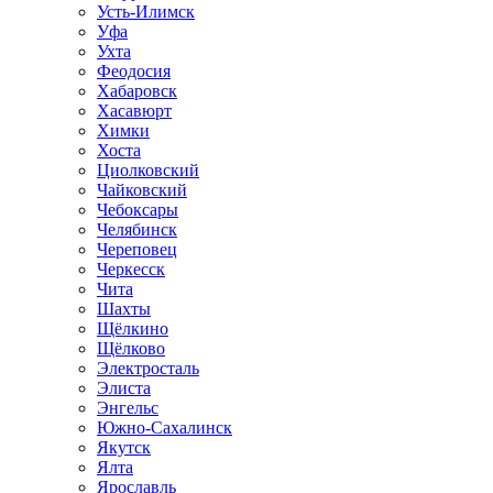
Усть-Илимск
Уфа
Ухта
Феодосия
Хабаровск
Хасавюрт
Химки
Хоста
Циолковский
Чайковский
Чебоксары
Челябинск
Череповец
Черкесск
Чита
Шахты
Щёлкино
Щёлково
Электросталь
Элиста
Энгельс
Южно-Сахалинск
Якутск
Ялта
Ярославль