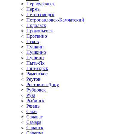
Первоуральск
Пермь
Петрозаводск
Петропавловск-Камчатский
Подольск
Прокопьевск
Протвино
Псков
Пушкин
Пушкино
Пущино
Пыть-Ях
Пятигорск
Раменское
Реутов
Ростов-на-Дону
Рубцовск
Руза
Рыбинск
Рязань
Саки
Салават
Самара
Саранск
Сарапул