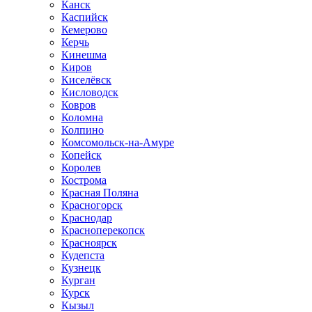
Канск
Каспийск
Кемерово
Керчь
Кинешма
Киров
Киселёвск
Кисловодск
Ковров
Коломна
Колпино
Комсомольск-на-Амуре
Копейск
Королев
Кострома
Красная Поляна
Красногорск
Краснодар
Красноперекопск
Красноярск
Кудепста
Кузнецк
Курган
Курск
Кызыл