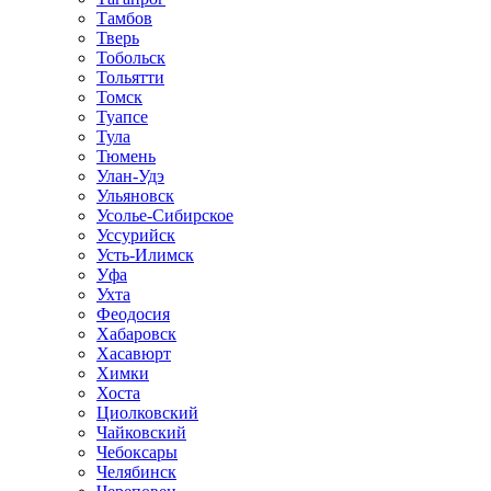
Тамбов
Тверь
Тобольск
Тольятти
Томск
Туапсе
Тула
Тюмень
Улан-Удэ
Ульяновск
Усолье-Сибирское
Уссурийск
Усть-Илимск
Уфа
Ухта
Феодосия
Хабаровск
Хасавюрт
Химки
Хоста
Циолковский
Чайковский
Чебоксары
Челябинск