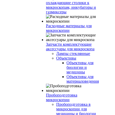
охлаждающие столики к
микроскопам, инкубаторы и
газмиксеры
Расходные материалы для
микроскопии
Запчасти комплектующие
аксессуары для микроскопа
Лампы стеклянные
Объективы
Объективы для
биологии и
медицины
Объективы для
материаловедения
Пробоподготовка
микроскопии
Пробоподготовка в
микроскопии для
медицины и биологии