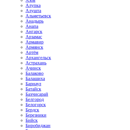
Азов
Алупка
Алушта
Альметьевск
Анадырь
Анапа
Ангарск
Арзамас
Армавир
Армянск
Артём
Архангельск
Астрахань
Ачинск
Балаково
Балашиха
Барнаул
Батайск
Бахчисарай
Белгород
Белогорск
Бердск
Березники
Бийск
Биробиджан