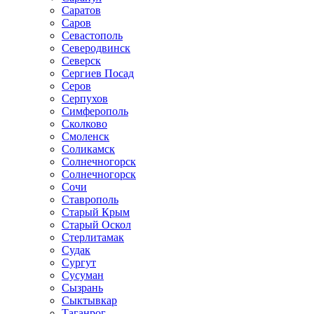
Саратов
Саров
Севастополь
Северодвинск
Северск
Сергиев Посад
Серов
Серпухов
Симферополь
Сколково
Смоленск
Соликамск
Солнечногорск
Солнечногорск
Сочи
Ставрополь
Старый Крым
Старый Оскол
Стерлитамак
Судак
Сургут
Сусуман
Сызрань
Сыктывкар
Таганрог