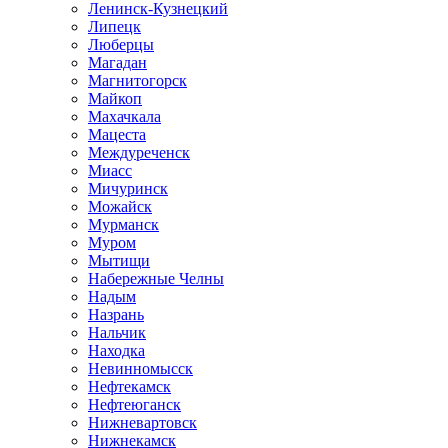
Ленинск-Кузнецкий
Липецк
Люберцы
Магадан
Магнитогорск
Майкоп
Махачкала
Мацеста
Междуреченск
Миасс
Мичуринск
Можайск
Мурманск
Муром
Мытищи
Набережные Челны
Надым
Назрань
Нальчик
Находка
Невинномысск
Нефтекамск
Нефтеюганск
Нижневартовск
Нижнекамск