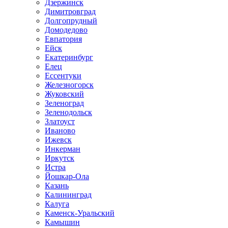
Дзержинск
Димитровград
Долгопрудный
Домодедово
Евпатория
Ейск
Екатеринбург
Елец
Ессентуки
Железногорск
Жуковский
Зеленоград
Зеленодольск
Златоуст
Иваново
Ижевск
Инкерман
Иркутск
Истра
Йошкар-Ола
Казань
Калининград
Калуга
Каменск-Уральский
Камышин