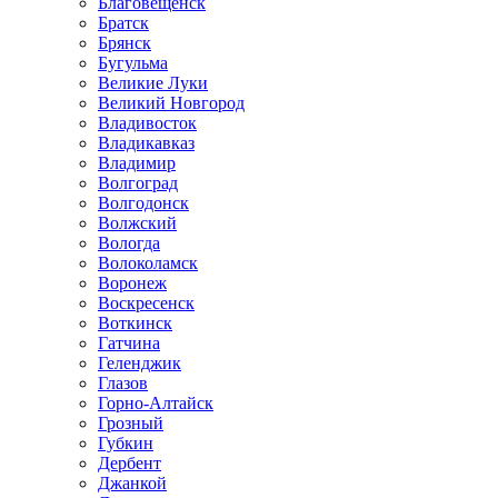
Благовещенск
Братск
Брянск
Бугульма
Великие Луки
Великий Новгород
Владивосток
Владикавказ
Владимир
Волгоград
Волгодонск
Волжский
Вологда
Волоколамск
Воронеж
Воскресенск
Воткинск
Гатчина
Геленджик
Глазов
Горно-Алтайск
Грозный
Губкин
Дербент
Джанкой