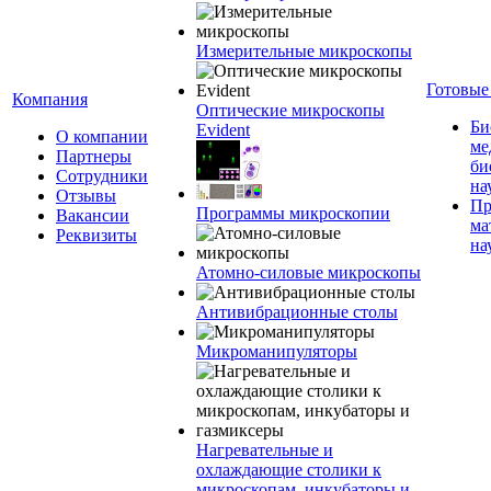
Измерительные микроскопы
Готовые
Компания
Оптические микроскопы
Би
Evident
О компании
ме
Партнеры
би
Сотрудники
на
Отзывы
Пр
Программы микроскопии
Вакансии
ма
Реквизиты
на
Атомно-силовые микроскопы
Антивибрационные столы
Микроманипуляторы
Нагревательные и
охлаждающие столики к
микроскопам, инкубаторы и