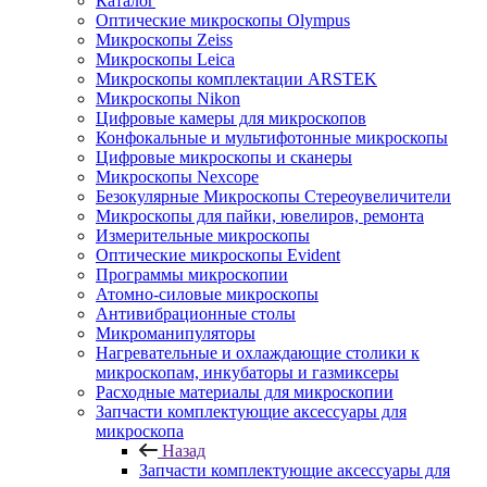
Каталог
Оптические микроскопы Olympus
Микроскопы Zeiss
Микроскопы Leica
Микроскопы комплектации ARSTEK
Микроскопы Nikon
Цифровые камеры для микроскопов
Конфокальные и мультифотонные микроскопы
Цифровые микроскопы и сканеры
Микроскопы Nexcope
Безокулярные Микроскопы Стереоувеличители
Микроскопы для пайки, ювелиров, ремонта
Измерительные микроскопы
Оптические микроскопы Evident
Программы микроскопии
Атомно-силовые микроскопы
Антивибрационные столы
Микроманипуляторы
Нагревательные и охлаждающие столики к
микроскопам, инкубаторы и газмиксеры
Расходные материалы для микроскопии
Запчасти комплектующие аксессуары для
микроскопа
Назад
Запчасти комплектующие аксессуары для