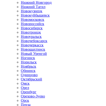
Нижний Новгород
Нижний Тагил
Новокузнецк
Новокуйбышевск
Новомосковск
Новороссийск
Новосибирск
Новотроицк
Новоуральск
Новочебоксарск
Новочеркасск
Новошахтинск
Новый Уренгой
Ногинск
Норильск
Ноябрьск
Обнинск
Одинцово
Октябрьский
Омск
Орел
Оренбург
Орехово-Зуево
Орск
Пенза