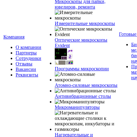
Микроскопы для пайки,
ювелиров, ремонта
Измерительные микроскопы
Готовые
Компания
Оптические микроскопы
Би
Evident
О компании
ме
Партнеры
би
Сотрудники
на
Отзывы
Пр
Программы микроскопии
Вакансии
ма
Реквизиты
на
Атомно-силовые микроскопы
Антивибрационные столы
Микроманипуляторы
Нагревательные и