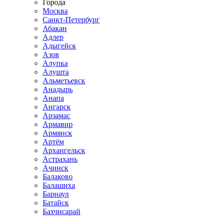
Города
Москва
Санкт-Петербург
Абакан
Адлер
Адыгейск
Азов
Алупка
Алушта
Альметьевск
Анадырь
Анапа
Ангарск
Арзамас
Армавир
Армянск
Артём
Архангельск
Астрахань
Ачинск
Балаково
Балашиха
Барнаул
Батайск
Бахчисарай