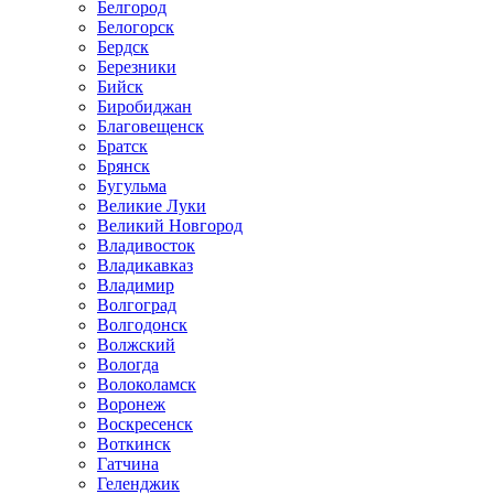
Белгород
Белогорск
Бердск
Березники
Бийск
Биробиджан
Благовещенск
Братск
Брянск
Бугульма
Великие Луки
Великий Новгород
Владивосток
Владикавказ
Владимир
Волгоград
Волгодонск
Волжский
Вологда
Волоколамск
Воронеж
Воскресенск
Воткинск
Гатчина
Геленджик