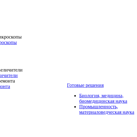
роскопы
личители
Готовые решения
монта
Биология, медицина,
биомедицинская наука
Промышленность,
материаловедческая наука