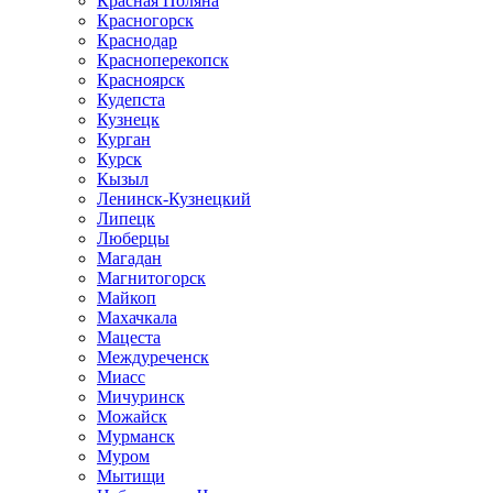
Красная Поляна
Красногорск
Краснодар
Красноперекопск
Красноярск
Кудепста
Кузнецк
Курган
Курск
Кызыл
Ленинск-Кузнецкий
Липецк
Люберцы
Магадан
Магнитогорск
Майкоп
Махачкала
Мацеста
Междуреченск
Миасс
Мичуринск
Можайск
Мурманск
Муром
Мытищи