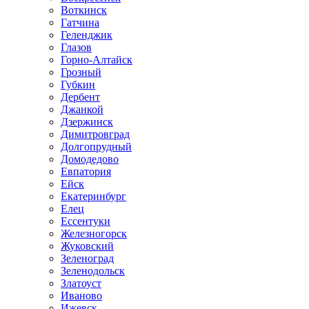
Воткинск
Гатчина
Геленджик
Глазов
Горно-Алтайск
Грозный
Губкин
Дербент
Джанкой
Дзержинск
Димитровград
Долгопрудный
Домодедово
Евпатория
Ейск
Екатеринбург
Елец
Ессентуки
Железногорск
Жуковский
Зеленоград
Зеленодольск
Златоуст
Иваново
Ижевск