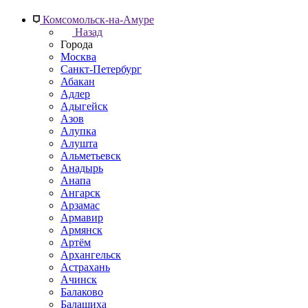
Комсомольск-на-Амуре
Назад
Города
Москва
Санкт-Петербург
Абакан
Адлер
Адыгейск
Азов
Алупка
Алушта
Альметьевск
Анадырь
Анапа
Ангарск
Арзамас
Армавир
Армянск
Артём
Архангельск
Астрахань
Ачинск
Балаково
Балашиха