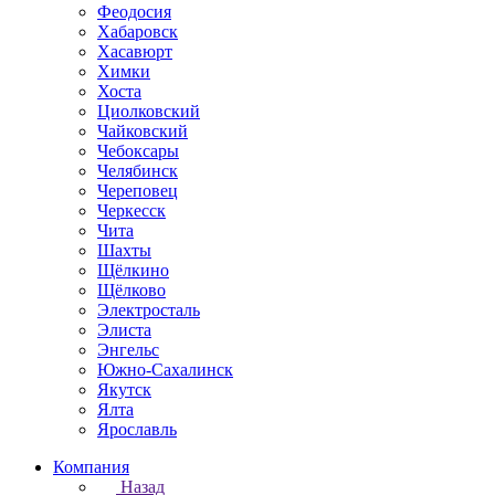
Феодосия
Хабаровск
Хасавюрт
Химки
Хоста
Циолковский
Чайковский
Чебоксары
Челябинск
Череповец
Черкесск
Чита
Шахты
Щёлкино
Щёлково
Электросталь
Элиста
Энгельс
Южно-Сахалинск
Якутск
Ялта
Ярославль
Компания
Назад