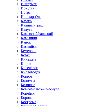
Инкерман
Иркутск
Истра
Йошкар-Ола
Казань
Калининград
Калуга
Каменск-Уральский
Камышин
Канск
Каспийск
Кемерово
Керчь
Кинешма
Киров
Киселёвск
Кисловодск
Ковров
Коломна
Колпино
Комсомольск-на-Амуре
Копейск
Королев
Кострома