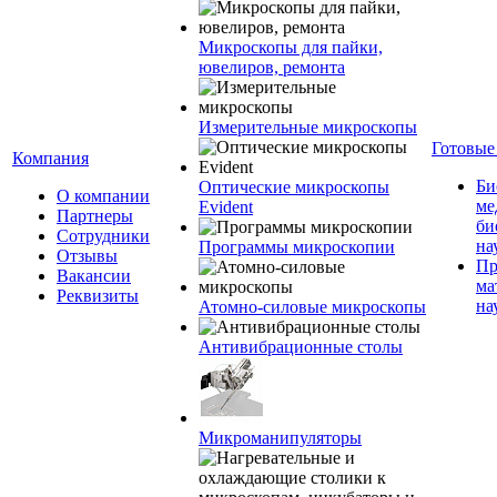
Микроскопы для пайки,
ювелиров, ремонта
Измерительные микроскопы
Готовые
Компания
Би
Оптические микроскопы
О компании
ме
Evident
Партнеры
би
Сотрудники
на
Программы микроскопии
Отзывы
Пр
Вакансии
ма
Реквизиты
на
Атомно-силовые микроскопы
Антивибрационные столы
Микроманипуляторы