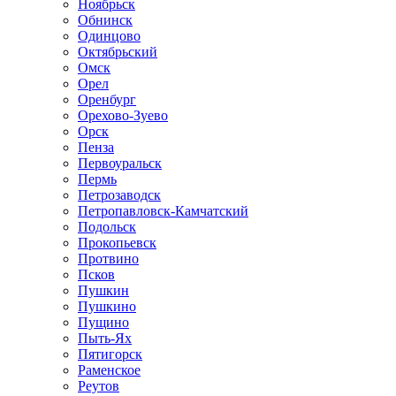
Ноябрьск
Обнинск
Одинцово
Октябрьский
Омск
Орел
Оренбург
Орехово-Зуево
Орск
Пенза
Первоуральск
Пермь
Петрозаводск
Петропавловск-Камчатский
Подольск
Прокопьевск
Протвино
Псков
Пушкин
Пушкино
Пущино
Пыть-Ях
Пятигорск
Раменское
Реутов