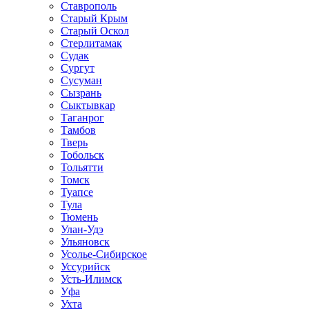
Ставрополь
Старый Крым
Старый Оскол
Стерлитамак
Судак
Сургут
Сусуман
Сызрань
Сыктывкар
Таганрог
Тамбов
Тверь
Тобольск
Тольятти
Томск
Туапсе
Тула
Тюмень
Улан-Удэ
Ульяновск
Усолье-Сибирское
Уссурийск
Усть-Илимск
Уфа
Ухта