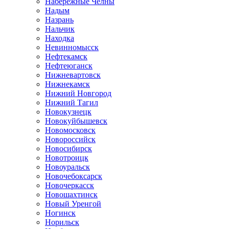
Набережные Челны
Надым
Назрань
Нальчик
Находка
Невинномысск
Нефтекамск
Нефтеюганск
Нижневартовск
Нижнекамск
Нижний Новгород
Нижний Тагил
Новокузнецк
Новокуйбышевск
Новомосковск
Новороссийск
Новосибирск
Новотроицк
Новоуральск
Новочебоксарск
Новочеркасск
Новошахтинск
Новый Уренгой
Ногинск
Норильск