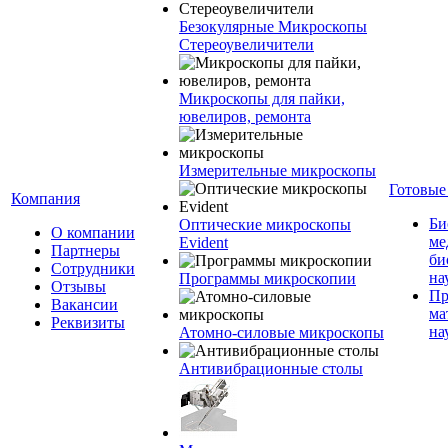
Безокулярные Микроскопы
Стереоувеличители
Микроскопы для пайки,
ювелиров, ремонта
Измерительные микроскопы
Готовые
Компания
Би
Оптические микроскопы
О компании
ме
Evident
Партнеры
би
Сотрудники
на
Программы микроскопии
Отзывы
Пр
Вакансии
ма
Реквизиты
на
Атомно-силовые микроскопы
Антивибрационные столы