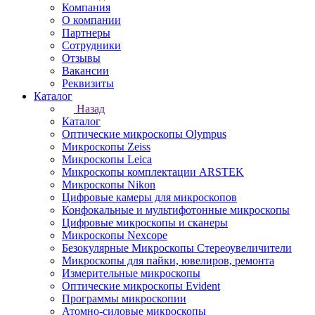
Компания
О компании
Партнеры
Сотрудники
Отзывы
Вакансии
Реквизиты
Каталог
Назад
Каталог
Оптические микроскопы Olympus
Микроскопы Zeiss
Микроскопы Leica
Микроскопы комплектации ARSTEK
Микроскопы Nikon
Цифровые камеры для микроскопов
Конфокальные и мультифотонные микроскопы
Цифровые микроскопы и сканеры
Микроскопы Nexcope
Безокулярные Микроскопы Стереоувеличители
Микроскопы для пайки, ювелиров, ремонта
Измерительные микроскопы
Оптические микроскопы Evident
Программы микроскопии
Атомно-силовые микроскопы