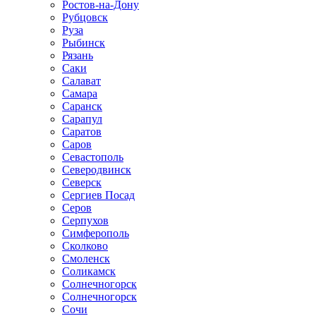
Ростов-на-Дону
Рубцовск
Руза
Рыбинск
Рязань
Саки
Салават
Самара
Саранск
Сарапул
Саратов
Саров
Севастополь
Северодвинск
Северск
Сергиев Посад
Серов
Серпухов
Симферополь
Сколково
Смоленск
Соликамск
Солнечногорск
Солнечногорск
Сочи