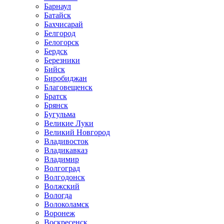
Барнаул
Батайск
Бахчисарай
Белгород
Белогорск
Бердск
Березники
Бийск
Биробиджан
Благовещенск
Братск
Брянск
Бугульма
Великие Луки
Великий Новгород
Владивосток
Владикавказ
Владимир
Волгоград
Волгодонск
Волжский
Вологда
Волоколамск
Воронеж
Воскресенск