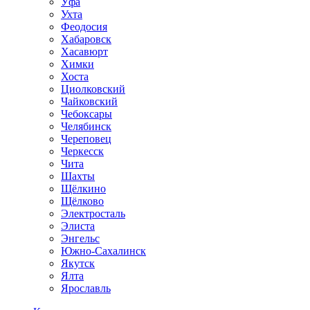
Уфа
Ухта
Феодосия
Хабаровск
Хасавюрт
Химки
Хоста
Циолковский
Чайковский
Чебоксары
Челябинск
Череповец
Черкесск
Чита
Шахты
Щёлкино
Щёлково
Электросталь
Элиста
Энгельс
Южно-Сахалинск
Якутск
Ялта
Ярославль