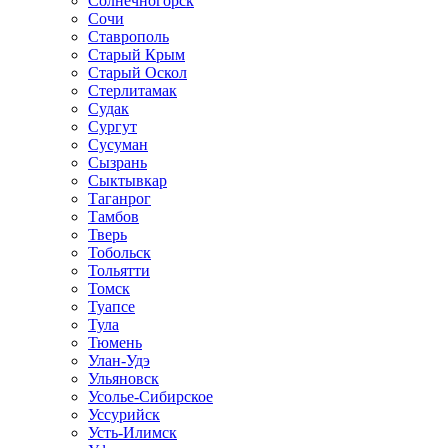
Солнечногорск
Сочи
Ставрополь
Старый Крым
Старый Оскол
Стерлитамак
Судак
Сургут
Сусуман
Сызрань
Сыктывкар
Таганрог
Тамбов
Тверь
Тобольск
Тольятти
Томск
Туапсе
Тула
Тюмень
Улан-Удэ
Ульяновск
Усолье-Сибирское
Уссурийск
Усть-Илимск