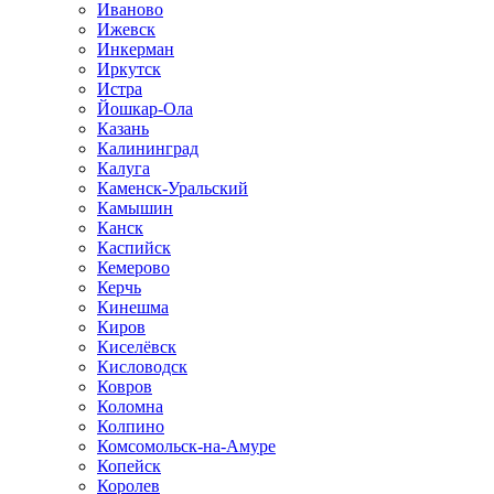
Иваново
Ижевск
Инкерман
Иркутск
Истра
Йошкар-Ола
Казань
Калининград
Калуга
Каменск-Уральский
Камышин
Канск
Каспийск
Кемерово
Керчь
Кинешма
Киров
Киселёвск
Кисловодск
Ковров
Коломна
Колпино
Комсомольск-на-Амуре
Копейск
Королев