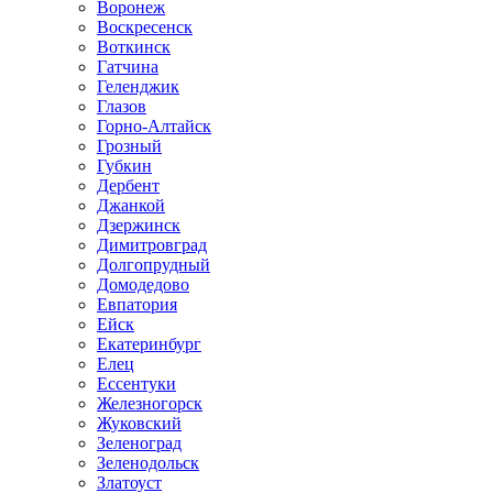
Воронеж
Воскресенск
Воткинск
Гатчина
Геленджик
Глазов
Горно-Алтайск
Грозный
Губкин
Дербент
Джанкой
Дзержинск
Димитровград
Долгопрудный
Домодедово
Евпатория
Ейск
Екатеринбург
Елец
Ессентуки
Железногорск
Жуковский
Зеленоград
Зеленодольск
Златоуст