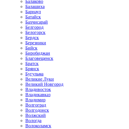
Балаково
Балашиха
Барнаул
Батайск
Бахчисарай
Белгород
Белогорск
Бердск
Березники
Бийск
Биробиджан
Благовещенск
Братск
Брянск
Бугульма
Великие Луки
Великий Новгород
Владивосток
Владикавказ
Владимир
Волгоград
Волгодонск
Волжский
Вологда
Волоколамск