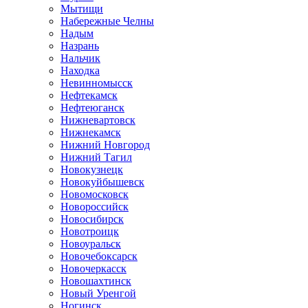
Мытищи
Набережные Челны
Надым
Назрань
Нальчик
Находка
Невинномысск
Нефтекамск
Нефтеюганск
Нижневартовск
Нижнекамск
Нижний Новгород
Нижний Тагил
Новокузнецк
Новокуйбышевск
Новомосковск
Новороссийск
Новосибирск
Новотроицк
Новоуральск
Новочебоксарск
Новочеркасск
Новошахтинск
Новый Уренгой
Ногинск