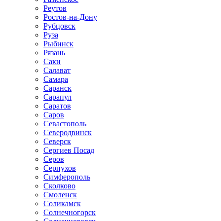
Реутов
Ростов-на-Дону
Рубцовск
Руза
Рыбинск
Рязань
Саки
Салават
Самара
Саранск
Сарапул
Саратов
Саров
Севастополь
Северодвинск
Северск
Сергиев Посад
Серов
Серпухов
Симферополь
Сколково
Смоленск
Соликамск
Солнечногорск