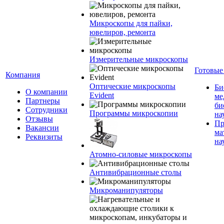
Микроскопы для пайки,
ювелиров, ремонта
Измерительные микроскопы
Готовые
Компания
Оптические микроскопы
Би
О компании
Evident
ме
Партнеры
би
Сотрудники
Программы микроскопии
на
Отзывы
Пр
Вакансии
ма
Реквизиты
на
Атомно-силовые микроскопы
Антивибрационные столы
Микроманипуляторы