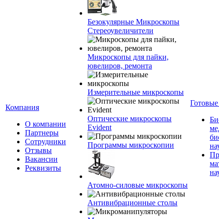
Безокулярные Микроскопы
Стереоувеличители
Микроскопы для пайки,
ювелиров, ремонта
Измерительные микроскопы
Готовые
Компания
Оптические микроскопы
Би
О компании
Evident
ме
Партнеры
би
Сотрудники
Программы микроскопии
на
Отзывы
Пр
Вакансии
ма
Реквизиты
на
Атомно-силовые микроскопы
Антивибрационные столы