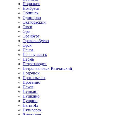
Норильск
Ноябрьск
Обнинск
Одинцово
Октябрьский
Омск
Орел
Оренбург
Орехово-Зуево
Орск
Пенза
Первоуральск
Пермь
Петрозаводск
Петропавловск-Камчатский
Подольск
Прокопьевск
Протвино
Псков
Пушкин
Пушкино
Пущино
Пыть-Ях
Пятигорск
Раменское