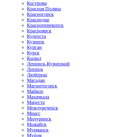
Кострома
Красная Поляна
Красногорск
Краснодар
Красноперекопск
Красноярск
Кудепста
Кузнецк
Курган
Курск
Кызыл
Ленинск-Кузнецкий
Липецк
Люберцы
Магадан
Магнитогорск
Майкоп
Махачкала
Мацеста
Междуреченск
Миасс
Мичуринск
Можайск
Мурманск
Муром