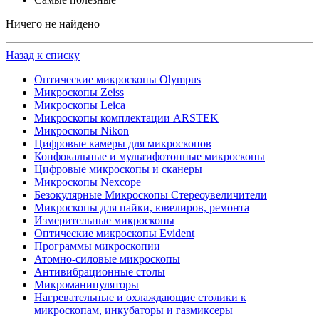
Ничего не найдено
Назад к списку
Оптические микроскопы Olympus
Микроскопы Zeiss
Микроскопы Leica
Микроскопы комплектации ARSTEK
Микроскопы Nikon
Цифровые камеры для микроскопов
Конфокальные и мультифотонные микроскопы
Цифровые микроскопы и сканеры
Микроскопы Nexcope
Безокулярные Микроскопы Стереоувеличители
Микроскопы для пайки, ювелиров, ремонта
Измерительные микроскопы
Оптические микроскопы Evident
Программы микроскопии
Атомно-силовые микроскопы
Антивибрационные столы
Микроманипуляторы
Нагревательные и охлаждающие столики к
микроскопам, инкубаторы и газмиксеры