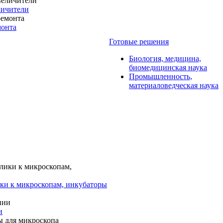
личители
монта
Готовые решения
Биология, медицина,
биомедицинская наука
Промышленность,
материаловедческая наука
ки к микроскопам, инкубаторы
и