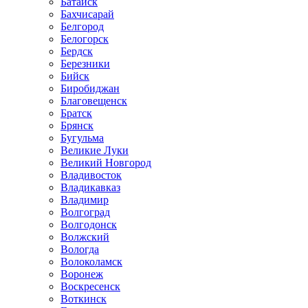
Батайск
Бахчисарай
Белгород
Белогорск
Бердск
Березники
Бийск
Биробиджан
Благовещенск
Братск
Брянск
Бугульма
Великие Луки
Великий Новгород
Владивосток
Владикавказ
Владимир
Волгоград
Волгодонск
Волжский
Вологда
Волоколамск
Воронеж
Воскресенск
Воткинск