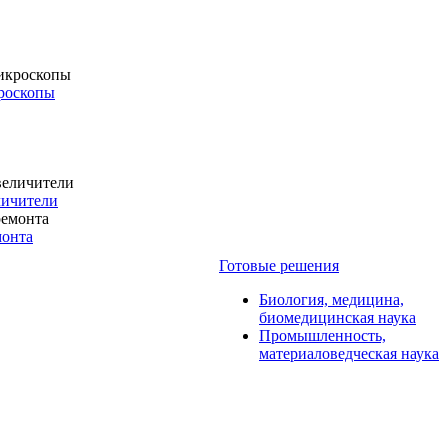
роскопы
личители
монта
Готовые решения
Биология, медицина,
биомедицинская наука
Промышленность,
материаловедческая наука