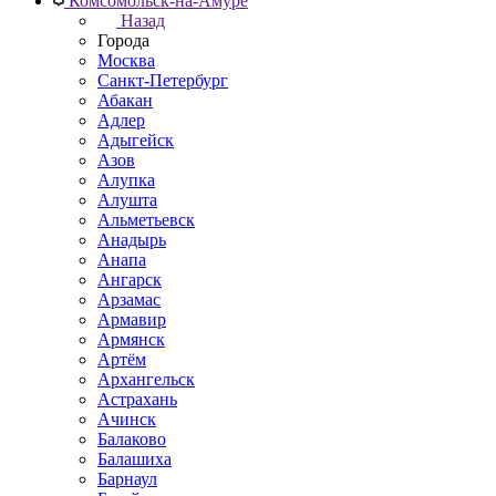
Комсомольск-на-Амуре
Назад
Города
Москва
Санкт-Петербург
Абакан
Адлер
Адыгейск
Азов
Алупка
Алушта
Альметьевск
Анадырь
Анапа
Ангарск
Арзамас
Армавир
Армянск
Артём
Архангельск
Астрахань
Ачинск
Балаково
Балашиха
Барнаул