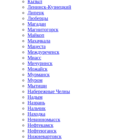
Кызыл
Ленинск-Кузнецкий
Липецк
Люберцы
Магадан
Магнитогорск
Майкоп
Махачкала
Мацеста
Междуреченск
Миасс
Мичуринск
Можайск
Мурманск
Муром
Мытищи
Набережные Челны
Надым
Назрань
Нальчик
Находка
Невинномысск
Нефтекамск
Нефтеюганск
Нижневартовск