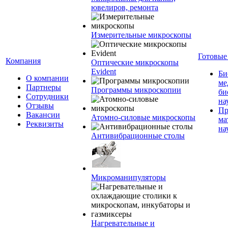
ювелиров, ремонта
Измерительные микроскопы
Готовые
Компания
Оптические микроскопы
Evident
Би
О компании
ме
Партнеры
Программы микроскопии
би
Сотрудники
на
Отзывы
Пр
Вакансии
Атомно-силовые микроскопы
ма
Реквизиты
на
Антивибрационные столы
Микроманипуляторы
Нагревательные и