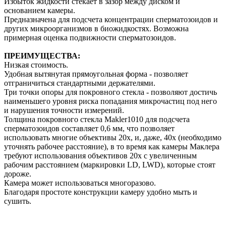
Избыток жидкости стекает в зазор между диском и
основанием камеры.
Предназначена для подсчета концентрации сперматозоидов и
других микроорганизмов в биожидкостях. Возможна
примерная оценка подвижности сперматозоидов.
ПРЕИМУЩЕСТВА
:
Низкая стоимость.
Удобная вытянутая прямоугольная форма - позволяет
отграничиться стандартными держателями.
Три точки опоры для покровного стекла - позволяют достичь
наименьшего уровня риска попадания микрочастиц под него
и нарушения точности измерений.
Толщина покровного стекла Makler1010 для подсчета
сперматозоидов составляет 0,6 мм, что позволяет
использовать многие объективы 20х, и, даже, 40х (необходимо
уточнять рабочее расстояние), в то время как камеры Маклера
требуют использования объективов 20х с увеличенным
рабочим расстоянием (маркировки LD, LWD), которые стоят
дороже.
Камера может использоваться многоразово.
Благодаря простоте конструкции камеру удобно мыть и
сушить.