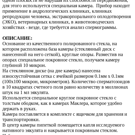
одной плоскости не нарушая их способности передвижения,
для этого используется специальная камера. Прибор находит
применение в андрологических клиниках, клиниках
репродукции человека, экстракорпорального оплодотворения
(ЭКО), ветеринарных клиниках, в животноводческих
хозяйствах - везде, где требуется анализ спермограммы.
ОПИСАНИЕ:
Основание из качественного полированного стекла, на
котором расположена база камеры (стеклянный диск с
нанесенной на него сеткой), круглые опоры. Разместив на
опорах специальное покровное стекло, получаем камеру
глубиной 10 микрон.
На стеклянном диске (на дне камеры) нанесена
износоустойчивая сетка с ячейкой размером 0.1мм x 0.1мм
(100х100 микрон, микрометров). Количество сперматозоидов
в 10 квадратах счетного поля равно количеству в миллионах
штук на 1 мл эякулята.
Используется специальное круглое покровное стекло с
толстым ободком, как в камерах Маклера, которое удобно
держать в руках.
Камера поставляется в комплекте с ящичком для хранения и
транспортировки.
В центр камеры пипеткой помещается капля исследуемого
нативного эякулята и накрывается покровным стеклом.