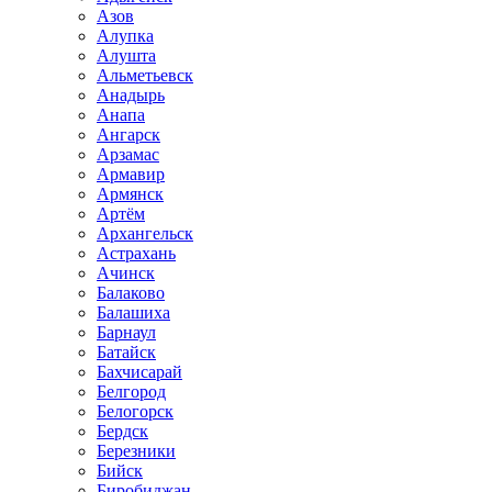
Азов
Алупка
Алушта
Альметьевск
Анадырь
Анапа
Ангарск
Арзамас
Армавир
Армянск
Артём
Архангельск
Астрахань
Ачинск
Балаково
Балашиха
Барнаул
Батайск
Бахчисарай
Белгород
Белогорск
Бердск
Березники
Бийск
Биробиджан