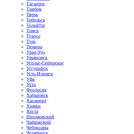
Таганрог
Тамбов
Тверь
Тобольск
Тольятти
Томск
Туапсе
Тула
Тюмень
Улан-Удэ
Ульяновск
Усолье-Сибирское
Уссурийск
Усть-Илимск
Уфа
Ухта
Феодосия
Хабаровск
Хасавюрт
Химки
Хоста
Циолковский
Чайковский
Чебоксары
Челябинск