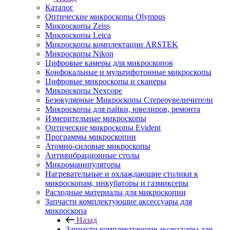
Каталог
Оптические микроскопы Olympus
Микроскопы Zeiss
Микроскопы Leica
Микроскопы комплектации ARSTEK
Микроскопы Nikon
Цифровые камеры для микроскопов
Конфокальные и мультифотонные микроскопы
Цифровые микроскопы и сканеры
Микроскопы Nexcope
Безокулярные Микроскопы Стереоувеличители
Микроскопы для пайки, ювелиров, ремонта
Измерительные микроскопы
Оптические микроскопы Evident
Программы микроскопии
Атомно-силовые микроскопы
Антивибрационные столы
Микроманипуляторы
Нагревательные и охлаждающие столики к
микроскопам, инкубаторы и газмиксеры
Расходные материалы для микроскопии
Запчасти комплектующие аксессуары для
микроскопа
Назад
Запчасти комплектующие аксессуары для