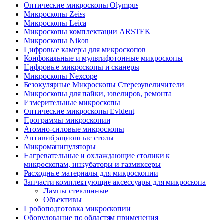
Оптические микроскопы Olympus
Микроскопы Zeiss
Микроскопы Leica
Микроскопы комплектации ARSTEK
Микроскопы Nikon
Цифровые камеры для микроскопов
Конфокальные и мультифотонные микроскопы
Цифровые микроскопы и сканеры
Микроскопы Nexcope
Безокулярные Микроскопы Стереоувеличители
Микроскопы для пайки, ювелиров, ремонта
Измерительные микроскопы
Оптические микроскопы Evident
Программы микроскопии
Атомно-силовые микроскопы
Антивибрационные столы
Микроманипуляторы
Нагревательные и охлаждающие столики к
микроскопам, инкубаторы и газмиксеры
Расходные материалы для микроскопии
Запчасти комплектующие аксессуары для микроскопа
Лампы стеклянные
Объективы
Пробоподготовка микроскопии
Оборудование по областям применения