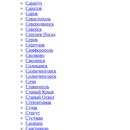
Сарапул
Саратов
Саров
Севастополь
Северодвинск
Северск
Сергиев Посад
Серов
Серпухов
Симферополь
Сколково
Смоленск
Соликамск
Солнечногорск
Солнечногорск
Сочи
Ставрополь
Старый Крым
Старый Оскол
Стерлитамак
Судак
Сургут
Сусуман
Сызрань
Сыктывкар