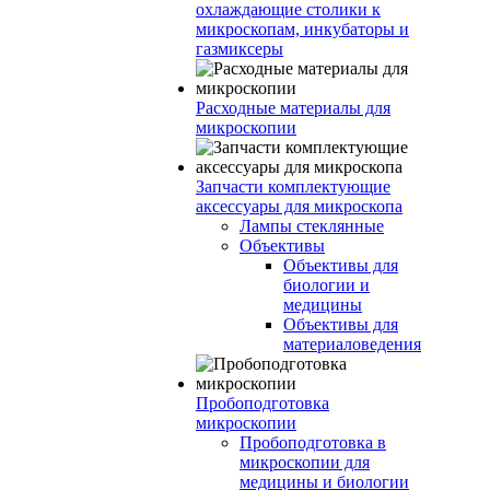
охлаждающие столики к
микроскопам, инкубаторы и
газмиксеры
Расходные материалы для
микроскопии
Запчасти комплектующие
аксессуары для микроскопа
Лампы стеклянные
Объективы
Объективы для
биологии и
медицины
Объективы для
материаловедения
Пробоподготовка
микроскопии
Пробоподготовка в
микроскопии для
медицины и биологии