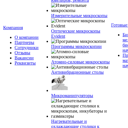
ювелиров, ремонта
Измерительные микроскопы
Готовые
Компания
Оптические микроскопы
Би
Evident
О компании
ме
Партнеры
би
Программы микроскопии
Сотрудники
на
Отзывы
Пр
Вакансии
ма
Атомно-силовые микроскопы
Реквизиты
на
Антивибрационные столы
Микроманипуляторы
Нагревательные и
охлаждающие столики к