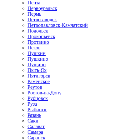
Пенза
Первоуральск
Пермь
Петрозаводск
Петропавловск-Камчатский
Подольск
Прокопьевск
Протвино
Псков
Пушкин
Пушкино
Пущино
Пыть-Ях
Пятигорск
Раменское
Реутов
Ростов-на-Дону
Рубцовск
Руза
Рыбинск
Рязань
Саки
Салават
Самара
Саранск