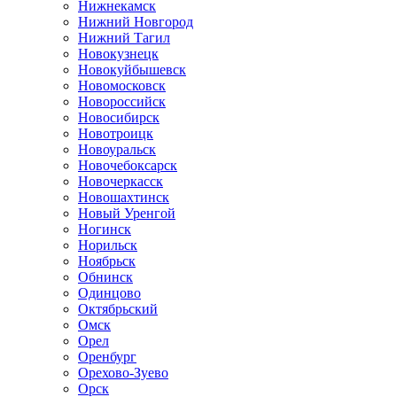
Нижнекамск
Нижний Новгород
Нижний Тагил
Новокузнецк
Новокуйбышевск
Новомосковск
Новороссийск
Новосибирск
Новотроицк
Новоуральск
Новочебоксарск
Новочеркасск
Новошахтинск
Новый Уренгой
Ногинск
Норильск
Ноябрьск
Обнинск
Одинцово
Октябрьский
Омск
Орел
Оренбург
Орехово-Зуево
Орск