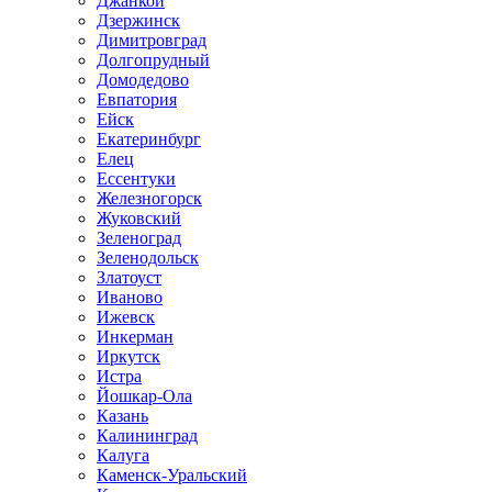
Джанкой
Дзержинск
Димитровград
Долгопрудный
Домодедово
Евпатория
Ейск
Екатеринбург
Елец
Ессентуки
Железногорск
Жуковский
Зеленоград
Зеленодольск
Златоуст
Иваново
Ижевск
Инкерман
Иркутск
Истра
Йошкар-Ола
Казань
Калининград
Калуга
Каменск-Уральский