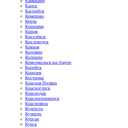
Камышин
Канск
Каспийск
Кемерово
Керчь
Кинешма
Киров
Киселёвск
Кисловодск
Ковров
Коломна
Колпино
Комсомольск-на-Амуре
Копейск
Королев
Кострома
Красная Поляна
Красногорск
Краснодар
Красноперекопск
Красноярск
Кудепста
Кузнецк
Курган
Курск