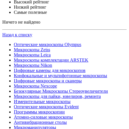
Высокий рейтинг
Низкий рейтинг
Самые полезные
Ничего не найдено
Назад к списку
Оптические микроскопы Olympus
Микроскопы Zeiss
Микроскопы Leica
Микроскопы комплектации ARSTEK
Микроскопы Nikon
Цифровые камеры для микроскопов
Конфокальные и мультифотонные микроскопы
Цифровые микроскопы и сканеры
Микроскопы Nexcope
Безокулярные Микроскопы Стереоувеличители
Микроскопы для пайки, ювелиров, ремонта
Измерительные микроскопы
Оптические микроскопы Evident
Программы микроскопии
Атомно-силовые микроскопы
Антивибрационные столы
Микроманипуляторы