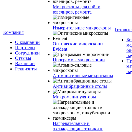
Микроскопы для пайки,
ювелиров, ремонта
Измерительные микроскопы
Готовые
Компания
Би
О компании
Оптические микроскопы
ме
Партнеры
Evident
би
Сотрудники
на
Отзывы
Программы микроскопии
Пр
Вакансии
ма
Реквизиты
на
Атомно-силовые микроскопы
Антивибрационные столы
Микроманипуляторы
Нагревательные и
охлаждающие столики к