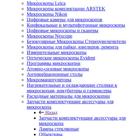
Микроскопы Leica
Микроскопы комплектации ARSTEK
Микроскопы Nikon
Цифровые камеры для микроскопов
Конфокальные и мультифотонные микроскопы
Цифровые микроскопы и сканеры
Микроскопы Nexcope
Безокулярные Микроскопы Стереоувеличители
Микроскопы для пайки, ювелиров, ремонта
Измерительные микроскопы
Оптические микроскопы Evident
Программы микроскопии
Атомно-силовые микроскопы
Антивибрационные столы
Микроманипуляторы
Нагревательные и охлаждающие столики к
микроскопам, инкубаторы и газмиксеры
Расходные материалы для микроскопии
Запчасти комплектующие аксессуары для
микроскопа
Назад
Запчасти комплектующие аксессуары для
микроскопа
Лампы стеклянные
Объективы