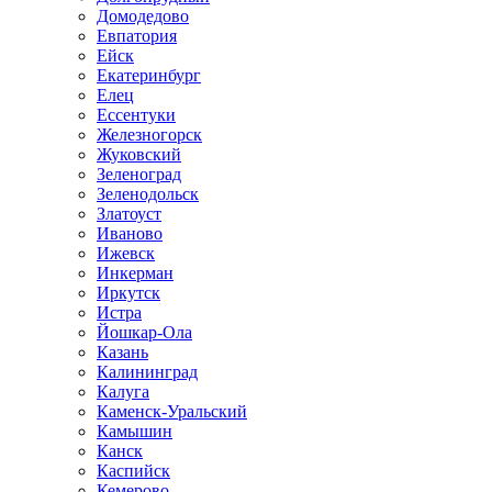
Домодедово
Евпатория
Ейск
Екатеринбург
Елец
Ессентуки
Железногорск
Жуковский
Зеленоград
Зеленодольск
Златоуст
Иваново
Ижевск
Инкерман
Иркутск
Истра
Йошкар-Ола
Казань
Калининград
Калуга
Каменск-Уральский
Камышин
Канск
Каспийск
Кемерово