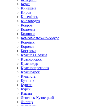
Керчь
Кинешма
Киров
Киселёвск
Кисловодск
Ковров
Коломна
Колпино
Комсомольск-на-Амуре
Копейск
Королев
Кострома
Красная Поляна
Красногорск
Краснодар
Красноперекопск
Красноярск
Кудепста
Кузнецк
Курган
Курск
Кызыл
Ленинск-Кузнецкий
Липецк