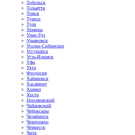
Тобольск
Тольятти
Томск
Туапсе
Тула
Тюмень
Улан-Удэ
Ульяновск
Усолье-Сибирское
Уссурийск
Усть-Илимск
Уфа
Ухта
Феодосия
Хабаровск
Хасавюрт
Химки
Хоста
Циолковский
Чайковский
Чебоксары
Челябинск
Череповец
Черкесск
Чита