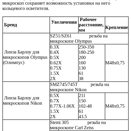
микроскоп сохраняет возможность установки на него
кольцевого осветителя.
Рабочее
Увеличения
Бренд
расстояние,
Крепление
мм
SZ51/SZ61 резьба на
микроскопе Olympus
0.3X
250-350
Линза Барлоу для
0.4X
180-250
микроскопов Olympus
0.5X
200
(Олимпус)
0.62X
160
М48х0,75
0.75X
130
1.5X
61
2X
38
SMZ745/745T резьба на
микроскопе Nikon
0.5X
211
Линза Барлоу для
0.7X
150
микроскопов Nikon
0.77X-1.06X
102-48
М48х0,75
1.5X
61
2X
43.5
Stemi 305 резьба на
микроскопе Carl Zeiss