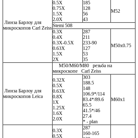
0.5X
185
0.75X
128
M52
1.5X
56
2.0X
43
Линза Барлоу для
Stemi 508
микроскопов Carl Zeiss
0.3X
287
0.4X
211
0.3X-0.5X
233-90
M50x0.75
0.63X
127
1.5X
53
2X
35
M50/M60/M80 резьба на
микроскопе Carl Zeiss
303
0.32X
188.5
0.5X
148
Линза Барлоу для
0.63X
106.9*/114
микроскопов Leica
0.8X
83.4*/89.6
M60x1
1X
65.5
1.25X
41.5*/46
1.6X
27.4
2.0X
* - plan
287
0.3X
160-165
0.5X