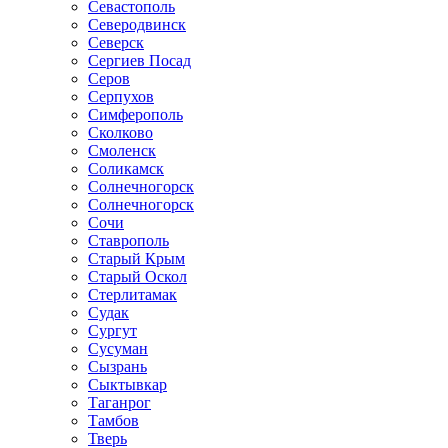
Севастополь
Северодвинск
Северск
Сергиев Посад
Серов
Серпухов
Симферополь
Сколково
Смоленск
Соликамск
Солнечногорск
Солнечногорск
Сочи
Ставрополь
Старый Крым
Старый Оскол
Стерлитамак
Судак
Сургут
Сусуман
Сызрань
Сыктывкар
Таганрог
Тамбов
Тверь