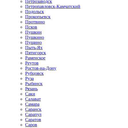
Петрозаводск
Петропавловск-Камчатский
Подольск
Прокопьевск
Протвино
Псков
Пушкин
Пушкино
Пущино
Пыть-Ях
Пятигорск
Раменское
Реутов
Ростов-на-Дону
Рубцовск
Руза
Рыбинск
Рязань
Саки
Салават
Самара
Саранск
Сарапул
Саратов
Саров