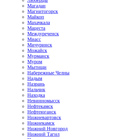
Люберцы
Магадан
Магнитогорск
Майкоп
Махачкала
Мацеста
Междуреченск
Миасс
Мичуринск
Можайск
Мурманск
Муром
Мытищи
Набережные Челны
Надым
Назрань
Нальчик
Находка
Невинномысск
Нефтекамск
Нефтеюганск
Нижневартовск
Нижнекамск
Нижний Новгород
Нижний Тагил