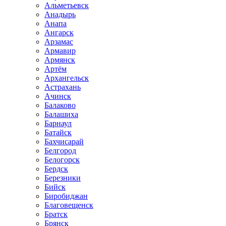
Альметьевск
Анадырь
Анапа
Ангарск
Арзамас
Армавир
Армянск
Артём
Архангельск
Астрахань
Ачинск
Балаково
Балашиха
Барнаул
Батайск
Бахчисарай
Белгород
Белогорск
Бердск
Березники
Бийск
Биробиджан
Благовещенск
Братск
Брянск