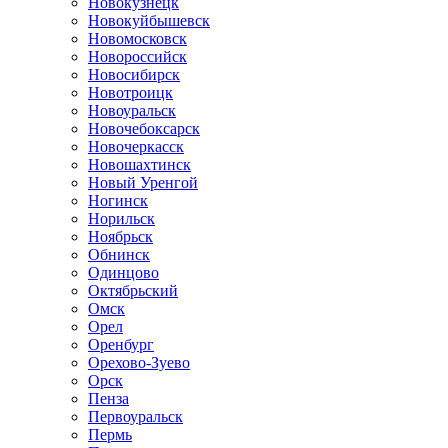
Новокузнецк
Новокуйбышевск
Новомосковск
Новороссийск
Новосибирск
Новотроицк
Новоуральск
Новочебоксарск
Новочеркасск
Новошахтинск
Новый Уренгой
Ногинск
Норильск
Ноябрьск
Обнинск
Одинцово
Октябрьский
Омск
Орел
Оренбург
Орехово-Зуево
Орск
Пенза
Первоуральск
Пермь