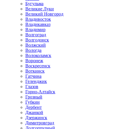
Бугульма
Великие Луки
Великий Новгород
Владивосток
Владикавказ
Владимир
Волгоград
Волгодонск
Волжский
Вологда
Волоколамск
Воронеж
Воскресенск
Воткинск
Гатчина
Геленджик
Глазов
Горно-Алтайск
Грозный
Губкин
Дербент
Джанкой
Дзержинск
Димитровград
Долгопрудный