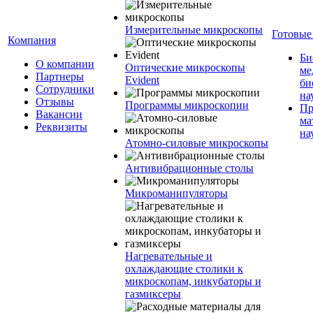
Измерительные микроскопы
Готовые
Компания
Би
О компании
Оптические микроскопы
ме
Партнеры
Evident
би
Сотрудники
на
Отзывы
Программы микроскопии
Пр
Вакансии
ма
Реквизиты
на
Атомно-силовые микроскопы
Антивибрационные столы
Микроманипуляторы
Нагревательные и
охлаждающие столики к
микроскопам, инкубаторы и
газмиксеры