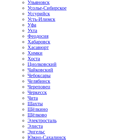
Ульяновск
Усолье-Сибирское
Уссурийск
Усть-Илимск
Уфа
Ухта
Феодосия
Хабаровск
Хасавюрт
Химки
Хоста
Циолковский
Чайковский
Чебоксары
Челябинск
Череповец
Черкесск
Чита
Шахты
Щёлкино
Щёлково
Электросталь
Элиста
Энгельс
Южно-Сахалинск