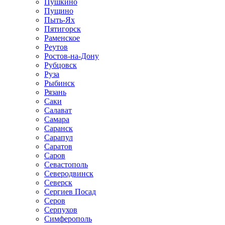
Пушкино
Пущино
Пыть-Ях
Пятигорск
Раменское
Реутов
Ростов-на-Дону
Рубцовск
Руза
Рыбинск
Рязань
Саки
Салават
Самара
Саранск
Сарапул
Саратов
Саров
Севастополь
Северодвинск
Северск
Сергиев Посад
Серов
Серпухов
Симферополь