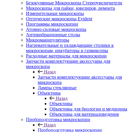
Безокулярные Микроскопы Стереоувеличители
Микроскопы для пайки, ювелиров, ремонта
Измерительные микроскопы
Оптические микроскопы Evident
Программы микроскопии
Атомно-силовые микроскопы
Антивибрационные столы
Микроманипуляторы
Нагревательные и охлаждающие столики к
микроскопам, инкубаторы и газмиксеры
Расходные материалы для микроскопии
Запчасти комплектующие аксессуары для
микроскопа
Назад
Запчасти комплектующие аксессуары для
микроскопа
Лампы стеклянные
Объективы
Назад
Объективы
Объективы для биологии и медицины
Объективы для материаловедения
Пробоподготовка микроскопии
Назад
Пробоподготовка микроскопии