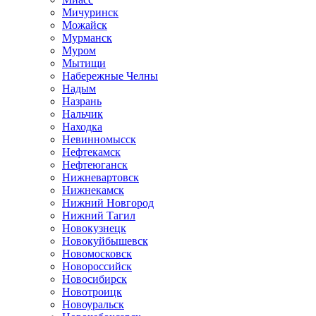
Мичуринск
Можайск
Мурманск
Муром
Мытищи
Набережные Челны
Надым
Назрань
Нальчик
Находка
Невинномысск
Нефтекамск
Нефтеюганск
Нижневартовск
Нижнекамск
Нижний Новгород
Нижний Тагил
Новокузнецк
Новокуйбышевск
Новомосковск
Новороссийск
Новосибирск
Новотроицк
Новоуральск