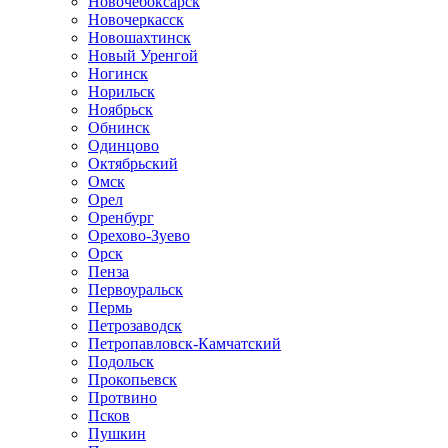
Новочебоксарск
Новочеркасск
Новошахтинск
Новый Уренгой
Ногинск
Норильск
Ноябрьск
Обнинск
Одинцово
Октябрьский
Омск
Орел
Оренбург
Орехово-Зуево
Орск
Пенза
Первоуральск
Пермь
Петрозаводск
Петропавловск-Камчатский
Подольск
Прокопьевск
Протвино
Псков
Пушкин