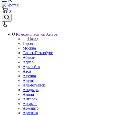
0
Комсомольск-на-Амуре
Назад
Города
Москва
Санкт-Петербург
Абакан
Адлер
Адыгейск
Азов
Алупка
Алушта
Альметьевск
Анадырь
Анапа
Ангарск
Арзамас
Армавир
Армянск