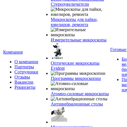
Стереоувеличители
Микроскопы для пайки,
ювелиров, ремонта
Измерительные микроскопы
Готовые
Компания
Би
О компании
Оптические микроскопы
ме
Партнеры
Evident
би
Сотрудники
на
Отзывы
Программы микроскопии
Пр
Вакансии
ма
Реквизиты
на
Атомно-силовые микроскопы
Антивибрационные столы