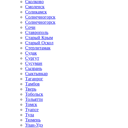
Сколково
Смоленск
Соликамск
Солнечногорск
Солнечногорск
Сочи
Ставрополь
Старый Крым
Старый Оскол
Стерлитамак
Судак
Сургут
Сусуман
Сызрань
Сыктывкар
Таганрог
Тамбов
Тверь
Тобольск
Тольятти
Томск
Туапсе
Тула
Тюмень
Улан-Удэ