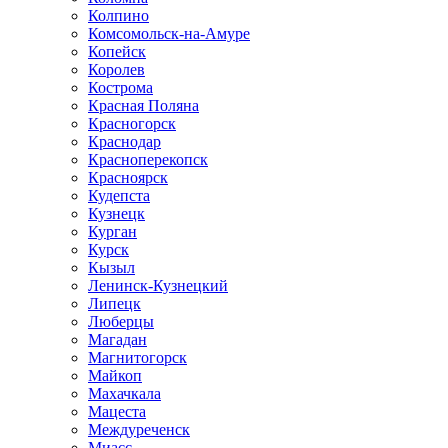
Колпино
Комсомольск-на-Амуре
Копейск
Королев
Кострома
Красная Поляна
Красногорск
Краснодар
Красноперекопск
Красноярск
Кудепста
Кузнецк
Курган
Курск
Кызыл
Ленинск-Кузнецкий
Липецк
Люберцы
Магадан
Магнитогорск
Майкоп
Махачкала
Мацеста
Междуреченск
Миасс