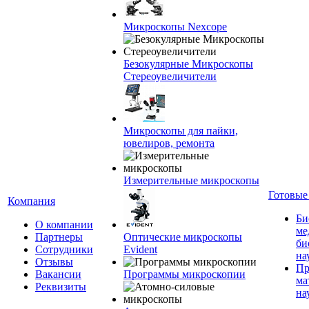
Микроскопы Nexcope
Безокулярные Микроскопы
Стереоувеличители
Микроскопы для пайки,
ювелиров, ремонта
Измерительные микроскопы
Готовые
Компания
Би
О компании
ме
Партнеры
Оптические микроскопы
би
Сотрудники
Evident
на
Отзывы
Пр
Вакансии
Программы микроскопии
ма
Реквизиты
на