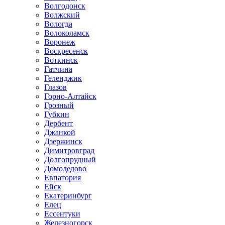
Волгодонск
Волжский
Вологда
Волоколамск
Воронеж
Воскресенск
Воткинск
Гатчина
Геленджик
Глазов
Горно-Алтайск
Грозный
Губкин
Дербент
Джанкой
Дзержинск
Димитровград
Долгопрудный
Домодедово
Евпатория
Ейск
Екатеринбург
Елец
Ессентуки
Железногорск