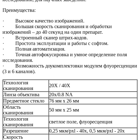
Преимущества:
· Высокое качество изображений.
· Большая скорость сканирования и обработки
изображений – до 40 секунд на один препарат.
· Встроенный сканер штрих-кодов.
· Простота эксплуатации и работы с софтом.
· Полная автоматизация.
· Точная автофокусировка и умное определение поля
исследования.
· Возможность доукомплектовки модулем флуоресценции
(3 и 6 каналов).
Технология
20X / 40X
сканирования
Линза объектива
20х/0.8 NA
Предметное стекло
76 мм х 26 мм
Область
50 мм х 25 мм
сканирования
Технология
светлое поле, флуоресценция
сканирования
Разрешение
0,25 мкм/pxl - 40х, 0,5 мкм/pxl - 20х
Скорость