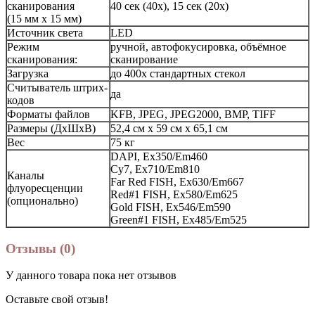
сканирования
40 сек (40х), 15 сек (20х)
(15 мм х 15 мм)
Источник света
LED
Режим
ручной, автофокусировка, объёмное
сканирования:
сканирование
Загрузка
до 400х стандартных стекол
Считыватель штрих-
да
кодов
Форматы файлов
KFB, JPEG, JPEG2000, BMP, TIFF
Размеры (ДхШхВ)
52,4 см х 59 см х 65,1 см
Вес
75 кг
DAPI, Ex350/Em460
Cy7, Ex710/Em810
Каналы
Far Red FISH, Ex630/Em667
флуоресценции
Red#1 FISH, Ex580/Em625
(опционально)
Gold FISH, Ex546/Em590
Green#1 FISH, Ex485/Em525
Отзывы (0)
У данного товара пока нет отзывов
Оставьте свой отзыв!