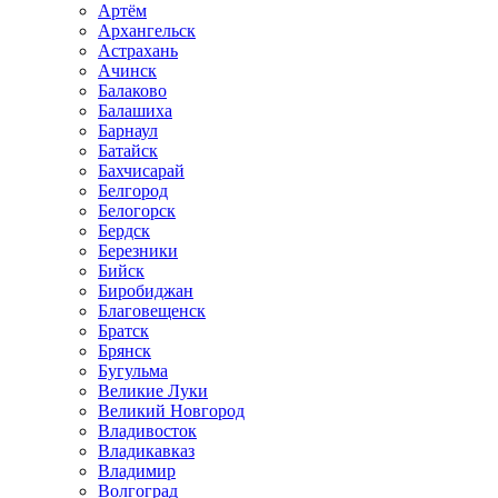
Артём
Архангельск
Астрахань
Ачинск
Балаково
Балашиха
Барнаул
Батайск
Бахчисарай
Белгород
Белогорск
Бердск
Березники
Бийск
Биробиджан
Благовещенск
Братск
Брянск
Бугульма
Великие Луки
Великий Новгород
Владивосток
Владикавказ
Владимир
Волгоград