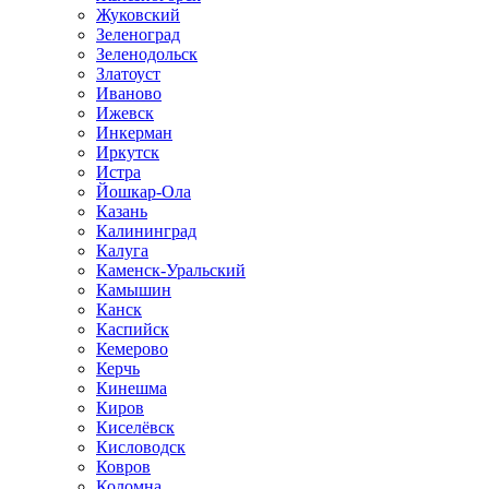
Жуковский
Зеленоград
Зеленодольск
Златоуст
Иваново
Ижевск
Инкерман
Иркутск
Истра
Йошкар-Ола
Казань
Калининград
Калуга
Каменск-Уральский
Камышин
Канск
Каспийск
Кемерово
Керчь
Кинешма
Киров
Киселёвск
Кисловодск
Ковров
Коломна