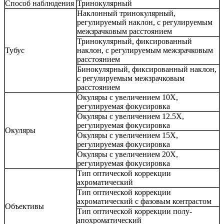
Способ наблюдения
Тринокулярный
Наклонный тринокулярный,
регулируемый наклон, с регулируемым
межзрачковым расстоянием
Тринокулярный, фиксированный
Тубус
наклон, с регулируемым межзрачковым
расстоянием
Бинокулярный, фиксированный наклон,
с регулируемым межзрачковым
расстоянием
Окуляры с увеличением 10X,
регулируемая фокусировка
Окуляры с увеличением 12.5X,
регулируемая фокусировка
Окуляры
Окуляры с увеличением 15X,
регулируемая фокусировка
Окуляры с увеличением 20X,
регулируемая фокусировка
Тип оптической коррекции
ахроматический
Тип оптической коррекции
ахроматический с фазовым контрастом
Объективы
Тип оптической коррекции полу-
апохроматический