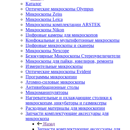
Каталог
Оптические микроскопы Olympus
Микроскопы Zeiss
Микроскопы Leica
Микроскопы комплектации ARSTEK
Микроскопы Nikon
Цифровые камеры для микроскопов
Конфокальные и мультифотонные микроскопы
Цифровые микроскопы и сканеры
Микроскопы Nexcope
Безокулярные Микроскопы Стереоувеличители
Микроскопы для пайки, ювелиров, ремонта
Измерительные микроскопы
Оптические микроскопы Evident
Программы микроскопии
Атомно-силовые микроскопы
Антивибрационные столы
Микроманипуляторы
Нагревательные и охлаждающие столики к
микроскопам, инкубаторы и газмиксеры
Расходные материалы для микроскопии
Запчасти комплектующие аксессуары для
микроскопа
Назад
Запчасти комплектующие аксессуары для