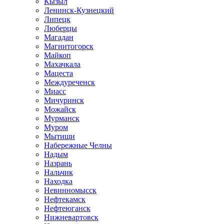
Кызыл
Ленинск-Кузнецкий
Липецк
Люберцы
Магадан
Магнитогорск
Майкоп
Махачкала
Мацеста
Междуреченск
Миасс
Мичуринск
Можайск
Мурманск
Муром
Мытищи
Набережные Челны
Надым
Назрань
Нальчик
Находка
Невинномысск
Нефтекамск
Нефтеюганск
Нижневартовск