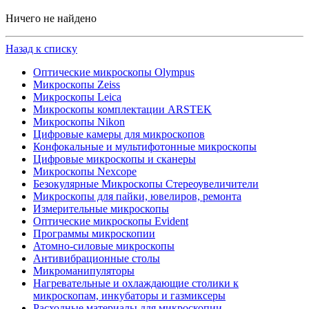
Ничего не найдено
Назад к списку
Оптические микроскопы Olympus
Микроскопы Zeiss
Микроскопы Leica
Микроскопы комплектации ARSTEK
Микроскопы Nikon
Цифровые камеры для микроскопов
Конфокальные и мультифотонные микроскопы
Цифровые микроскопы и сканеры
Микроскопы Nexcope
Безокулярные Микроскопы Стереоувеличители
Микроскопы для пайки, ювелиров, ремонта
Измерительные микроскопы
Оптические микроскопы Evident
Программы микроскопии
Атомно-силовые микроскопы
Антивибрационные столы
Микроманипуляторы
Нагревательные и охлаждающие столики к
микроскопам, инкубаторы и газмиксеры
Расходные материалы для микроскопии