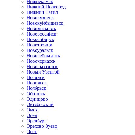
Нижнекамск
Нижний Новгород
Нижний Тагил
Новокузнецк
Новокуйбышевск
Новомосковск
Новороссийск
Новосибирск
Новотроицк
Новоуральск
Новочебоксарск
Новочеркасск
Новошахтинск
Новый Уренгой
Ногинск
Норильск
Ноябрьск
Обнинск
Одинцово
Октябрьский
Омск
Орел
Оренбург
Орехово-Зуево
Орск