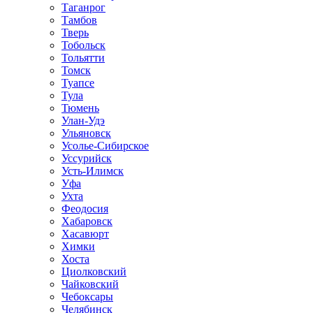
Таганрог
Тамбов
Тверь
Тобольск
Тольятти
Томск
Туапсе
Тула
Тюмень
Улан-Удэ
Ульяновск
Усолье-Сибирское
Уссурийск
Усть-Илимск
Уфа
Ухта
Феодосия
Хабаровск
Хасавюрт
Химки
Хоста
Циолковский
Чайковский
Чебоксары
Челябинск