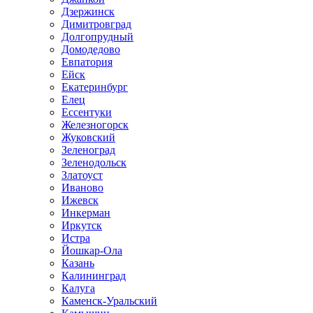
Дзержинск
Димитровград
Долгопрудный
Домодедово
Евпатория
Ейск
Екатеринбург
Елец
Ессентуки
Железногорск
Жуковский
Зеленоград
Зеленодольск
Златоуст
Иваново
Ижевск
Инкерман
Иркутск
Истра
Йошкар-Ола
Казань
Калининград
Калуга
Каменск-Уральский