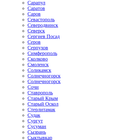
Сарапул
Саратов
Саров
Севастополь
Северодвинск
Северск
Сергиев Посад
Серов
Серпухов
Симферополь
Сколково
Смоленск
Соликамск
Солнечногорск
Солнечногорск
Сочи
Ставрополь
Старый Крым
Старый Оскол
Стерлитамак
Судак
Сургут
Сусуман
Сызрань
Сыктывкар