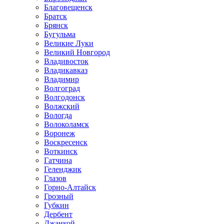
Благовещенск
Братск
Брянск
Бугульма
Великие Луки
Великий Новгород
Владивосток
Владикавказ
Владимир
Волгоград
Волгодонск
Волжский
Вологда
Волоколамск
Воронеж
Воскресенск
Воткинск
Гатчина
Геленджик
Глазов
Горно-Алтайск
Грозный
Губкин
Дербент
Джанкой