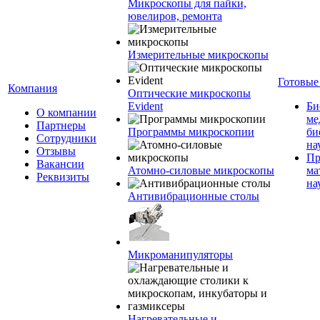
Микроскопы для пайки,
ювелиров, ремонта
Измерительные микроскопы
Готовые
Компания
Оптические микроскопы
Evident
Би
О компании
ме
Партнеры
Программы микроскопии
би
Сотрудники
на
Отзывы
Пр
Вакансии
Атомно-силовые микроскопы
ма
Реквизиты
на
Антивибрационные столы
Микроманипуляторы
Нагревательные и