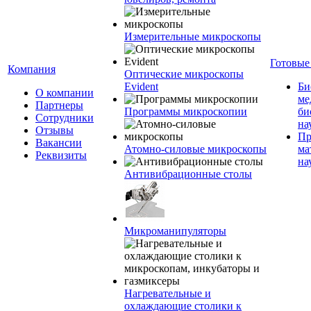
Измерительные микроскопы
Готовые
Компания
Оптические микроскопы
Evident
Би
О компании
ме
Партнеры
Программы микроскопии
би
Сотрудники
на
Отзывы
Пр
Вакансии
Атомно-силовые микроскопы
ма
Реквизиты
на
Антивибрационные столы
Микроманипуляторы
Нагревательные и
охлаждающие столики к