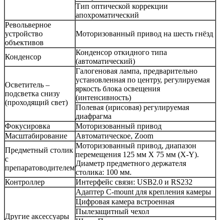
Тип оптической коррекции
апохроматический
Револьверное
устройство
Моторизованный привод на шесть гнёзд
объективов
Конденсор откидного типа
Конденсор
(автоматический)
Галогеновая лампа, предварительно
установленная по центру, регулируемая
Осветитель –
яркость блока освещения
подсветка снизу
(интенсивность)
(проходящий свет)
Полевая (ирисовая) регулируемая
диафрагма
Фокусировка
Моторизованный привод
Масштабирование
Автоматическое, Zoom
Моторизованный привод, диапазон
Предметный столик
перемещения 125 мм X 75 мм (X-Y).
с
Диаметр предметного держателя
препаратоводителем
столика: 100 мм.
Контроллер
Интерфейс связи: USB2.0 и RS232
Адаптер C-mount для крепления камеры
Цифровая камера встроенная
Пылезащитный чехол
Другие аксессуары