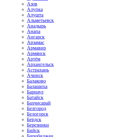
Азов
Алупка
Алушта
Альметьевск
Анадырь
Анапа
Ангарск
Арзамас
Армавир
Армянск
Артём
Архангельск
Астрахань
Ачинск
Балаково
Балашиха
Барнаул
Батайск
Бахчисарай
Белгород
Белогорск
Бердск
Березники
Бийск
Биробиджан