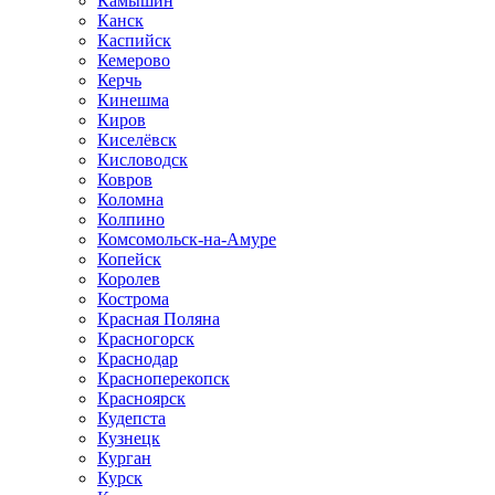
Камышин
Канск
Каспийск
Кемерово
Керчь
Кинешма
Киров
Киселёвск
Кисловодск
Ковров
Коломна
Колпино
Комсомольск-на-Амуре
Копейск
Королев
Кострома
Красная Поляна
Красногорск
Краснодар
Красноперекопск
Красноярск
Кудепста
Кузнецк
Курган
Курск