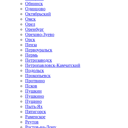
Обнинск
Одинцово
Октябрьский
Омск
Орел
Оренбург
Орехово-Зуево
Орск
Пенза
Первоуральск
Пермь
Петрозаводск
Петропавловск-Камчатский
Подольск
Прокопьевск
Протвино
Псков
Пушкин
Пушкино
Пущино
Пыть-Ях
Пятигорск
Раменское
Реутов
Ростов-на-Дону