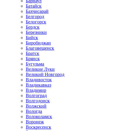
Барнаул
Батайск
Бахчисарай
Белгород
Белогорск
Бердск
Березники
Бийск
Биробиджан
Благовещенск
Братск
Брянск
Бугульма
Великие Луки
Великий Новгород
Владивосток
Владикавказ
Владимир
Волгоград
Волгодонск
Волжский
Вологда
Волоколамск
Воронеж
Воскресенск