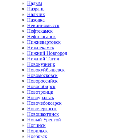
Надым
Назрань
Нальчик
Находка
Невинномысск
Нефтекамск
Нефтеюганск
Нижневартовск
Нижнекамск
Нижний Новгород
Нижний Тагил
Новокузнецк
Новокуйбышевск
Новомосковск
Новороссийск
Новосибирск
Новотроицк
Новоуральск
Новочебоксарск
Новочеркасск
Новошахтинск
Новый Уренгой
Ногинск
Норильск
Ноябрьск