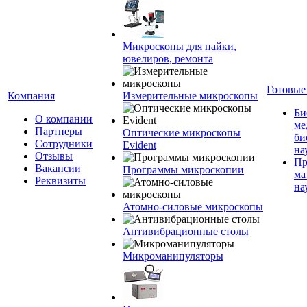
Микроскопы для пайки,
ювелиров, ремонта
Готовые
Компания
Измерительные микроскопы
Би
О компании
ме
Партнеры
Оптические микроскопы
би
Сотрудники
Evident
на
Отзывы
Пр
Вакансии
Программы микроскопии
ма
Реквизиты
на
Атомно-силовые микроскопы
Антивибрационные столы
Микроманипуляторы