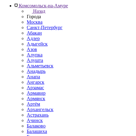
Комсомольск-на-Амуре
Назад
Города
Москва
Санкт-Петербург
Абакан
Адлер
Адыгейск
Азов
Алупка
Алушта
Альметьевск
Анадырь
Анапа
Ангарск
Арзамас
Армавир
Армянск
Артём
Архангельск
Астрахань
Ачинск
Балаково
Балашиха