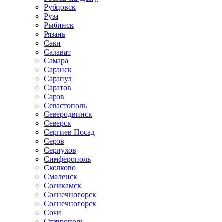
Рубцовск
Руза
Рыбинск
Рязань
Саки
Салават
Самара
Саранск
Сарапул
Саратов
Саров
Севастополь
Северодвинск
Северск
Сергиев Посад
Серов
Серпухов
Симферополь
Сколково
Смоленск
Соликамск
Солнечногорск
Солнечногорск
Сочи
Ставрополь