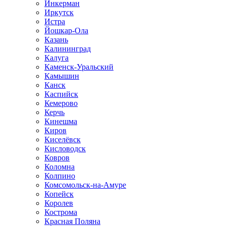
Инкерман
Иркутск
Истра
Йошкар-Ола
Казань
Калининград
Калуга
Каменск-Уральский
Камышин
Канск
Каспийск
Кемерово
Керчь
Кинешма
Киров
Киселёвск
Кисловодск
Ковров
Коломна
Колпино
Комсомольск-на-Амуре
Копейск
Королев
Кострома
Красная Поляна