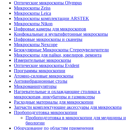
Оптические микроскопы Olympus
Микроскопы Zeiss
Микроскопы Leica
Микроскопы комплектации ARSTEK
Микроскопы Nikon
Цифровые камеры для микроскопов
Конфокальные и мультифотонные микроскопы
Цифровые микроскопы и сканеры
Микроскопы Nexcope
Безокулярные Микроскопы Стереоувеличители
Микроскопы для пайки, ювелиров, ремонта
Измерительные микроскопы
Оптические микроскопы Evident
Программы микроскопии
Атомно-силовые микроскопы
Антивибрационные столы
Микроманипуляторы
Нагревательные и охлаждающие столики к
микроскопам, инкубаторы и газмиксеры
Расходные материалы для микроскопии
Запчасти комплектующие аксессуары для микроскопа
Пробоподготовка микроскопии
Пробоподготовка в микроскопии для медицины и
биологии
Оборудование по областям применения