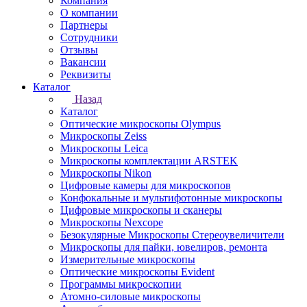
Компания
О компании
Партнеры
Сотрудники
Отзывы
Вакансии
Реквизиты
Каталог
Назад
Каталог
Оптические микроскопы Olympus
Микроскопы Zeiss
Микроскопы Leica
Микроскопы комплектации ARSTEK
Микроскопы Nikon
Цифровые камеры для микроскопов
Конфокальные и мультифотонные микроскопы
Цифровые микроскопы и сканеры
Микроскопы Nexcope
Безокулярные Микроскопы Стереоувеличители
Микроскопы для пайки, ювелиров, ремонта
Измерительные микроскопы
Оптические микроскопы Evident
Программы микроскопии
Атомно-силовые микроскопы