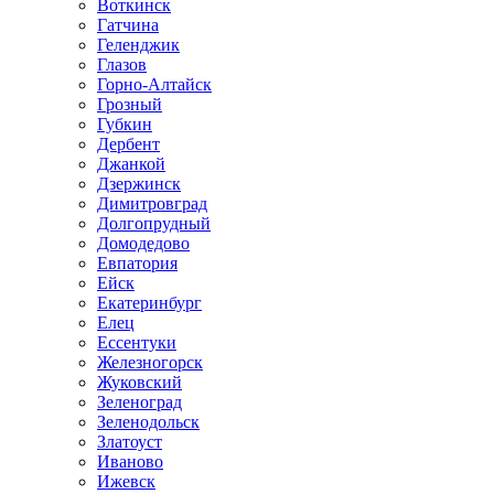
Воткинск
Гатчина
Геленджик
Глазов
Горно-Алтайск
Грозный
Губкин
Дербент
Джанкой
Дзержинск
Димитровград
Долгопрудный
Домодедово
Евпатория
Ейск
Екатеринбург
Елец
Ессентуки
Железногорск
Жуковский
Зеленоград
Зеленодольск
Златоуст
Иваново
Ижевск