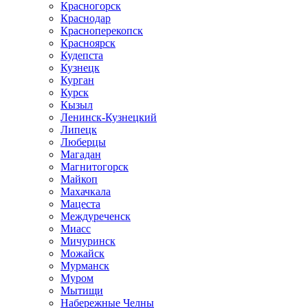
Красногорск
Краснодар
Красноперекопск
Красноярск
Кудепста
Кузнецк
Курган
Курск
Кызыл
Ленинск-Кузнецкий
Липецк
Люберцы
Магадан
Магнитогорск
Майкоп
Махачкала
Мацеста
Междуреченск
Миасс
Мичуринск
Можайск
Мурманск
Муром
Мытищи
Набережные Челны