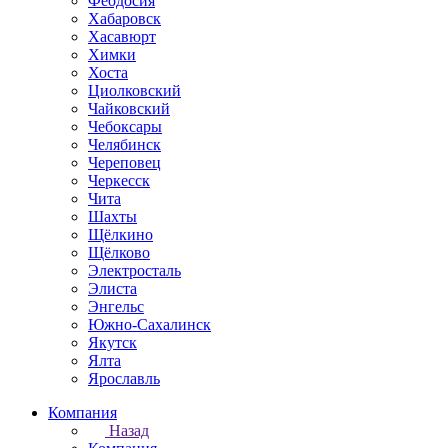
Феодосия
Хабаровск
Хасавюрт
Химки
Хоста
Циолковский
Чайковский
Чебоксары
Челябинск
Череповец
Черкесск
Чита
Шахты
Щёлкино
Щёлково
Электросталь
Элиста
Энгельс
Южно-Сахалинск
Якутск
Ялта
Ярославль
Компания
Назад