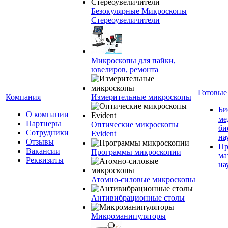
Безокулярные Микроскопы
Стереоувеличители
Микроскопы для пайки,
ювелиров, ремонта
Готовые
Компания
Измерительные микроскопы
Би
О компании
ме
Партнеры
Оптические микроскопы
би
Сотрудники
Evident
на
Отзывы
Пр
Вакансии
Программы микроскопии
ма
Реквизиты
на
Атомно-силовые микроскопы
Антивибрационные столы
Микроманипуляторы