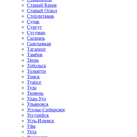
Старый Крым
Старый Оскол
Стерлитамак
Судак
Сургут
Сусуман
Сызрань
Сыктывкар
Таганрог
Тамбов
Тверь
Тобольск
Тольятти
Томск
Туапсе
Тула
Тюмень
Улан-Удэ
Ульяновск
Усолье-Сибирское
Уссурийск
Усть-Илимск
Уфа
Ухта