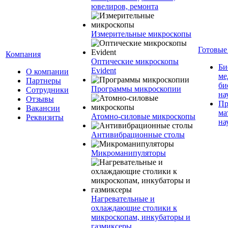
ювелиров, ремонта
Измерительные микроскопы
Готовые
Компания
Оптические микроскопы
Би
Evident
О компании
ме
Партнеры
би
Программы микроскопии
Сотрудники
на
Отзывы
Пр
Вакансии
ма
Атомно-силовые микроскопы
Реквизиты
на
Антивибрационные столы
Микроманипуляторы
Нагревательные и
охлаждающие столики к
микроскопам, инкубаторы и
газмиксеры