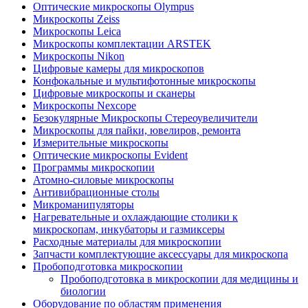
Оптические микроскопы Olympus
Микроскопы Zeiss
Микроскопы Leica
Микроскопы комплектации ARSTEK
Микроскопы Nikon
Цифровые камеры для микроскопов
Конфокальные и мультифотонные микроскопы
Цифровые микроскопы и сканеры
Микроскопы Nexcope
Безокулярные Микроскопы Стереоувеличители
Микроскопы для пайки, ювелиров, ремонта
Измерительные микроскопы
Оптические микроскопы Evident
Программы микроскопии
Атомно-силовые микроскопы
Антивибрационные столы
Микроманипуляторы
Нагревательные и охлаждающие столики к
микроскопам, инкубаторы и газмиксеры
Расходные материалы для микроскопии
Запчасти комплектующие аксессуары для микроскопа
Пробоподготовка микроскопии
Пробоподготовка в микроскопии для медицины и
биологии
Оборудование по областям применения