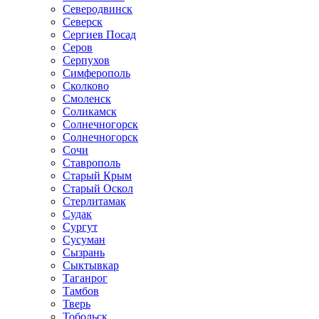
Северодвинск
Северск
Сергиев Посад
Серов
Серпухов
Симферополь
Сколково
Смоленск
Соликамск
Солнечногорск
Солнечногорск
Сочи
Ставрополь
Старый Крым
Старый Оскол
Стерлитамак
Судак
Сургут
Сусуман
Сызрань
Сыктывкар
Таганрог
Тамбов
Тверь
Тобольск