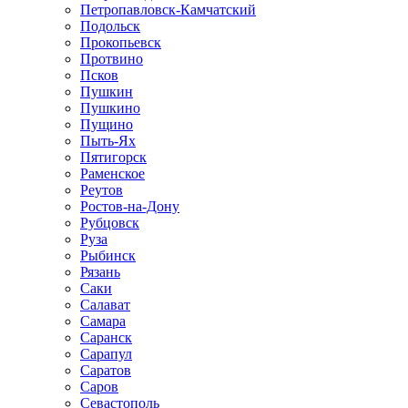
Петропавловск-Камчатский
Подольск
Прокопьевск
Протвино
Псков
Пушкин
Пушкино
Пущино
Пыть-Ях
Пятигорск
Раменское
Реутов
Ростов-на-Дону
Рубцовск
Руза
Рыбинск
Рязань
Саки
Салават
Самара
Саранск
Сарапул
Саратов
Саров
Севастополь