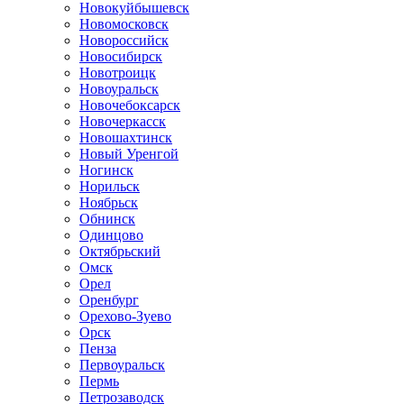
Новокуйбышевск
Новомосковск
Новороссийск
Новосибирск
Новотроицк
Новоуральск
Новочебоксарск
Новочеркасск
Новошахтинск
Новый Уренгой
Ногинск
Норильск
Ноябрьск
Обнинск
Одинцово
Октябрьский
Омск
Орел
Оренбург
Орехово-Зуево
Орск
Пенза
Первоуральск
Пермь
Петрозаводск