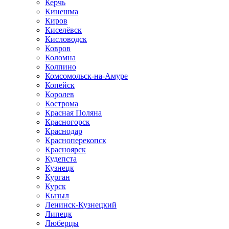
Керчь
Кинешма
Киров
Киселёвск
Кисловодск
Ковров
Коломна
Колпино
Комсомольск-на-Амуре
Копейск
Королев
Кострома
Красная Поляна
Красногорск
Краснодар
Красноперекопск
Красноярск
Кудепста
Кузнецк
Курган
Курск
Кызыл
Ленинск-Кузнецкий
Липецк
Люберцы