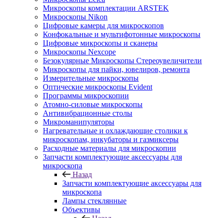
Микроскопы комплектации ARSTEK
Микроскопы Nikon
Цифровые камеры для микроскопов
Конфокальные и мультифотонные микроскопы
Цифровые микроскопы и сканеры
Микроскопы Nexcope
Безокулярные Микроскопы Стереоувеличители
Микроскопы для пайки, ювелиров, ремонта
Измерительные микроскопы
Оптические микроскопы Evident
Программы микроскопии
Атомно-силовые микроскопы
Антивибрационные столы
Микроманипуляторы
Нагревательные и охлаждающие столики к
микроскопам, инкубаторы и газмиксеры
Расходные материалы для микроскопии
Запчасти комплектующие аксессуары для
микроскопа
Назад
Запчасти комплектующие аксессуары для
микроскопа
Лампы стеклянные
Объективы