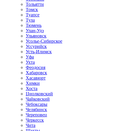
Тольятти
Томск
Туапсе
Тула
Тюмень
Улан-Удэ
Ульяновск
Усолье-Сибирское
Уссурийск
Усть-Илимск
Уфа
Ухта
Феодосия
Хабаровск
Хасавюрт
Химки
Хоста
Циолковский
Чайковский
Чебоксары
Челябинск
Череповец
Черкесск
Чита
Шахты