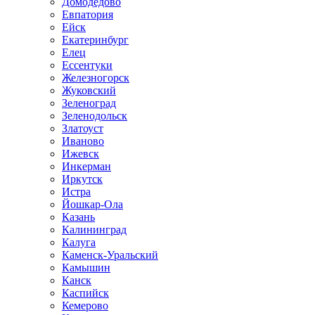
Домодедово
Евпатория
Ейск
Екатеринбург
Елец
Ессентуки
Железногорск
Жуковский
Зеленоград
Зеленодольск
Златоуст
Иваново
Ижевск
Инкерман
Иркутск
Истра
Йошкар-Ола
Казань
Калининград
Калуга
Каменск-Уральский
Камышин
Канск
Каспийск
Кемерово