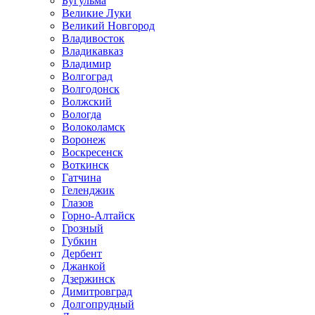
Бугульма
Великие Луки
Великий Новгород
Владивосток
Владикавказ
Владимир
Волгоград
Волгодонск
Волжский
Вологда
Волоколамск
Воронеж
Воскресенск
Воткинск
Гатчина
Геленджик
Глазов
Горно-Алтайск
Грозный
Губкин
Дербент
Джанкой
Дзержинск
Димитровград
Долгопрудный