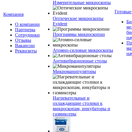
Измерительные микроскопы
Готовые
Компания
Оптические микроскопы
Би
Evident
О компании
ме
Партнеры
би
Программы микроскопии
Сотрудники
на
Отзывы
Пр
Вакансии
ма
Атомно-силовые микроскопы
Реквизиты
на
Антивибрационные столы
Микроманипуляторы
Нагревательные и
охлаждающие столики к
микроскопам, инкубаторы и
газмиксеры