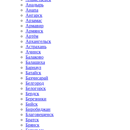
Анадырь
Анапа
Ангарск
Арзамас
Армавир
Армянск
Артём
Архангельск
Астрахань
Ачинск
Балаково
Балашиха
Барнаул
Батайск
Бахчисарай
Белгород
Белогорск
Бердск
Березники
Бийск
Биробиджан
Благовещенск
Братск
Брянск