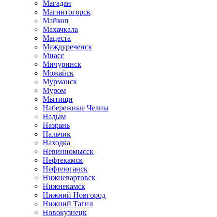
Магадан
Магнитогорск
Майкоп
Махачкала
Мацеста
Междуреченск
Миасс
Мичуринск
Можайск
Мурманск
Муром
Мытищи
Набережные Челны
Надым
Назрань
Нальчик
Находка
Невинномысск
Нефтекамск
Нефтеюганск
Нижневартовск
Нижнекамск
Нижний Новгород
Нижний Тагил
Новокузнецк