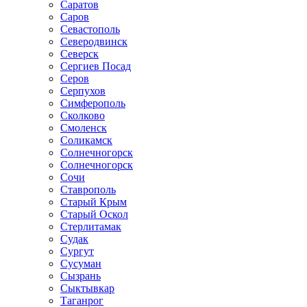
Саратов
Саров
Севастополь
Северодвинск
Северск
Сергиев Посад
Серов
Серпухов
Симферополь
Сколково
Смоленск
Соликамск
Солнечногорск
Солнечногорск
Сочи
Ставрополь
Старый Крым
Старый Оскол
Стерлитамак
Судак
Сургут
Сусуман
Сызрань
Сыктывкар
Таганрог