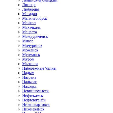
Ленинск-Кузнецкий
Липецк
Люберцы
Магадан
Магнитогорск
Майкоп
Махачкала
Мацеста
Междуреченск
Миасс
Мичуринск
Можайск
Мурманск
Муром
Мытищи
Набережные Челны
Надым
Назрань
Нальчик
Находка
Невинномысск
Нефтекамск
Нефтеюганск
Нижневартовск
Нижнекамск