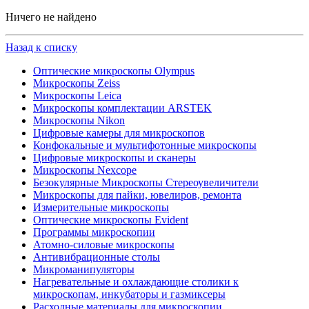
Ничего не найдено
Назад к списку
Оптические микроскопы Olympus
Микроскопы Zeiss
Микроскопы Leica
Микроскопы комплектации ARSTEK
Микроскопы Nikon
Цифровые камеры для микроскопов
Конфокальные и мультифотонные микроскопы
Цифровые микроскопы и сканеры
Микроскопы Nexcope
Безокулярные Микроскопы Стереоувеличители
Микроскопы для пайки, ювелиров, ремонта
Измерительные микроскопы
Оптические микроскопы Evident
Программы микроскопии
Атомно-силовые микроскопы
Антивибрационные столы
Микроманипуляторы
Нагревательные и охлаждающие столики к
микроскопам, инкубаторы и газмиксеры
Расходные материалы для микроскопии