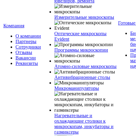
ювелиров, ремонта
Измерительные микроскопы
Готовые
Компания
Би
Оптические микроскопы
О компании
ме
Evident
Партнеры
би
Сотрудники
на
Программы микроскопии
Отзывы
Пр
Вакансии
ма
Реквизиты
на
Атомно-силовые микроскопы
Антивибрационные столы
Микроманипуляторы
Нагревательные и
охлаждающие столики к
микроскопам, инкубаторы и
газмиксеры