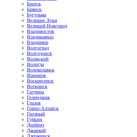
Братск
Брянск
Бугульма
Великие Луки
Великий Новгород
Владивосток
Владикавказ
Владимир
Волгоград
Волгодонск
Волжский
Вологда
Волоколамск
Воронеж
Воскресенск
Воткинск
Гатчина
Геленджик
Глазов
Горно-Алтайск
Грозный
Губкин
Дербент
Джанкой
Дзержинск