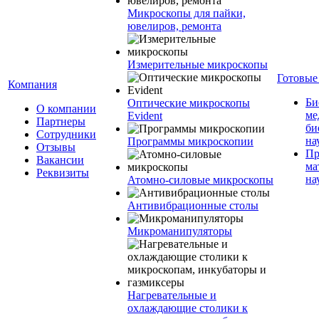
Микроскопы для пайки,
ювелиров, ремонта
Измерительные микроскопы
Готовые
Компания
Би
Оптические микроскопы
О компании
ме
Evident
Партнеры
би
Сотрудники
на
Программы микроскопии
Отзывы
Пр
Вакансии
ма
Реквизиты
на
Атомно-силовые микроскопы
Антивибрационные столы
Микроманипуляторы
Нагревательные и
охлаждающие столики к