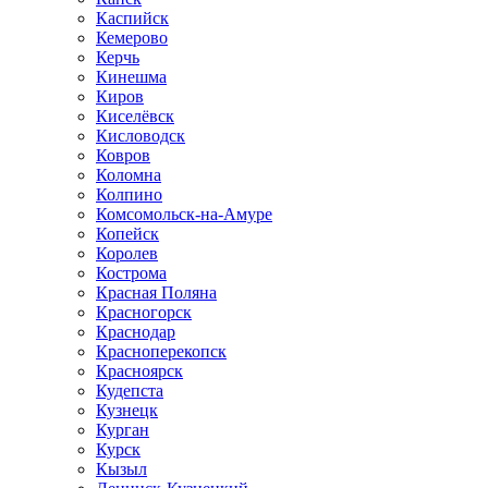
Каспийск
Кемерово
Керчь
Кинешма
Киров
Киселёвск
Кисловодск
Ковров
Коломна
Колпино
Комсомольск-на-Амуре
Копейск
Королев
Кострома
Красная Поляна
Красногорск
Краснодар
Красноперекопск
Красноярск
Кудепста
Кузнецк
Курган
Курск
Кызыл