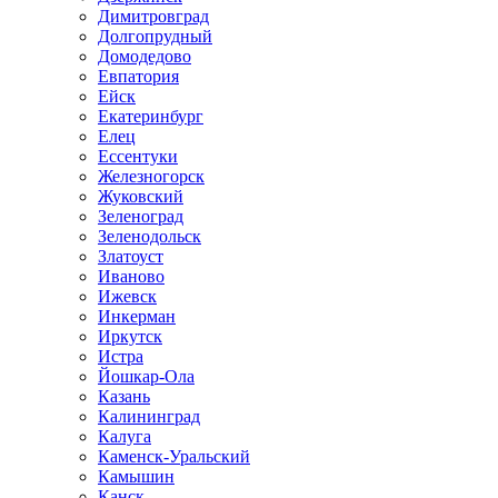
Димитровград
Долгопрудный
Домодедово
Евпатория
Ейск
Екатеринбург
Елец
Ессентуки
Железногорск
Жуковский
Зеленоград
Зеленодольск
Златоуст
Иваново
Ижевск
Инкерман
Иркутск
Истра
Йошкар-Ола
Казань
Калининград
Калуга
Каменск-Уральский
Камышин
Канск