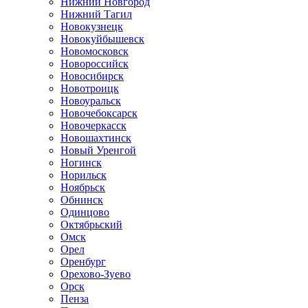
Нижний Новгород
Нижний Тагил
Новокузнецк
Новокуйбышевск
Новомосковск
Новороссийск
Новосибирск
Новотроицк
Новоуральск
Новочебоксарск
Новочеркасск
Новошахтинск
Новый Уренгой
Ногинск
Норильск
Ноябрьск
Обнинск
Одинцово
Октябрьский
Омск
Орел
Оренбург
Орехово-Зуево
Орск
Пенза