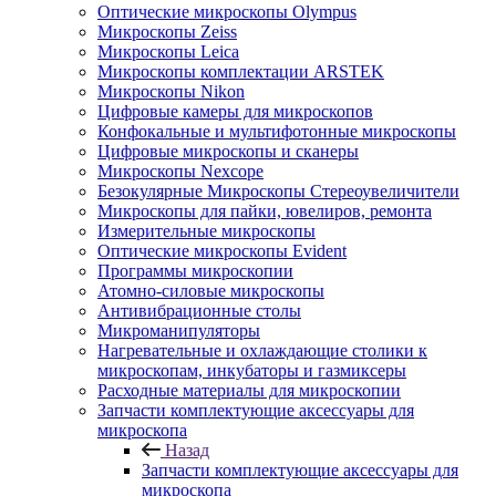
Оптические микроскопы Olympus
Микроскопы Zeiss
Микроскопы Leica
Микроскопы комплектации ARSTEK
Микроскопы Nikon
Цифровые камеры для микроскопов
Конфокальные и мультифотонные микроскопы
Цифровые микроскопы и сканеры
Микроскопы Nexcope
Безокулярные Микроскопы Стереоувеличители
Микроскопы для пайки, ювелиров, ремонта
Измерительные микроскопы
Оптические микроскопы Evident
Программы микроскопии
Атомно-силовые микроскопы
Антивибрационные столы
Микроманипуляторы
Нагревательные и охлаждающие столики к
микроскопам, инкубаторы и газмиксеры
Расходные материалы для микроскопии
Запчасти комплектующие аксессуары для
микроскопа
Назад
Запчасти комплектующие аксессуары для
микроскопа