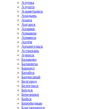
Алупка
Алушта
Альметьевск
Анадырь
Анапа
Ангарск
Арзамас
Армавир
Армянск
Артём
Архангельск
Астрахань
Ачинск
Балаково
Балашиха
Барнаул
Батайск
Бахчисарай
Белгород
Белогорск
Бердск
Березники
Бийск
Биробиджан
Благовещенск