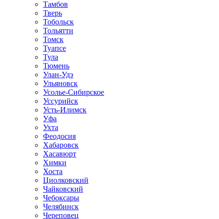
Тамбов
Тверь
Тобольск
Тольятти
Томск
Туапсе
Тула
Тюмень
Улан-Удэ
Ульяновск
Усолье-Сибирское
Уссурийск
Усть-Илимск
Уфа
Ухта
Феодосия
Хабаровск
Хасавюрт
Химки
Хоста
Циолковский
Чайковский
Чебоксары
Челябинск
Череповец