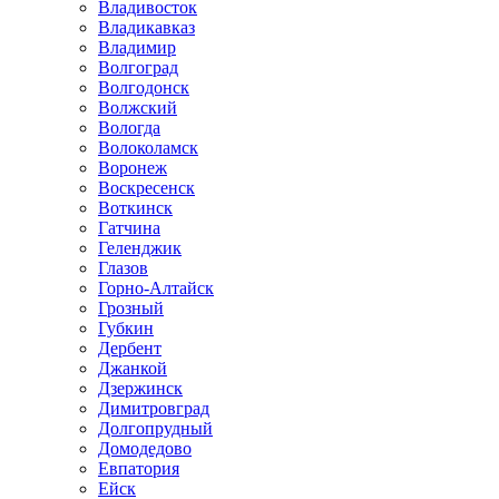
Владивосток
Владикавказ
Владимир
Волгоград
Волгодонск
Волжский
Вологда
Волоколамск
Воронеж
Воскресенск
Воткинск
Гатчина
Геленджик
Глазов
Горно-Алтайск
Грозный
Губкин
Дербент
Джанкой
Дзержинск
Димитровград
Долгопрудный
Домодедово
Евпатория
Ейск