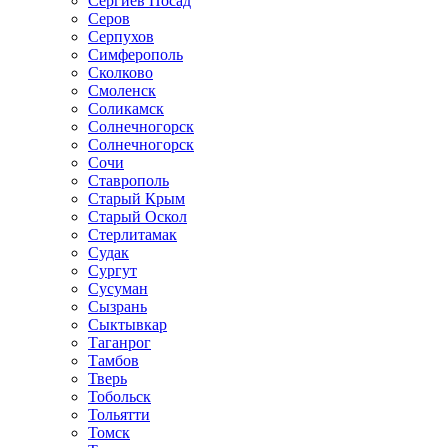
Сергиев Посад
Серов
Серпухов
Симферополь
Сколково
Смоленск
Соликамск
Солнечногорск
Солнечногорск
Сочи
Ставрополь
Старый Крым
Старый Оскол
Стерлитамак
Судак
Сургут
Сусуман
Сызрань
Сыктывкар
Таганрог
Тамбов
Тверь
Тобольск
Тольятти
Томск