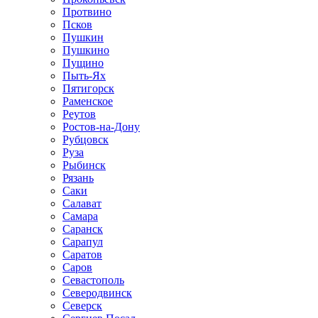
Протвино
Псков
Пушкин
Пушкино
Пущино
Пыть-Ях
Пятигорск
Раменское
Реутов
Ростов-на-Дону
Рубцовск
Руза
Рыбинск
Рязань
Саки
Салават
Самара
Саранск
Сарапул
Саратов
Саров
Севастополь
Северодвинск
Северск