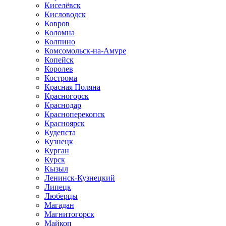
Киселёвск
Кисловодск
Ковров
Коломна
Колпино
Комсомольск-на-Амуре
Копейск
Королев
Кострома
Красная Поляна
Красногорск
Краснодар
Красноперекопск
Красноярск
Кудепста
Кузнецк
Курган
Курск
Кызыл
Ленинск-Кузнецкий
Липецк
Люберцы
Магадан
Магнитогорск
Майкоп