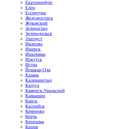
Екатеринбург
Елец
Ессентуки
Железногорск
Жуковский
Зеленоград
Зеленодольск
Златоуст
Иваново
Ижевск
Инкерман
Иркутск
Истра
Йошкар-Ола
Казань
Калининград
Калуга
Каменск-Уральский
Камышин
Канск
Каспийск
Кемерово
Керчь
Кинешма
Киров