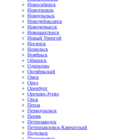
Новосибирск
Новотроицк
Новоуральск
Новочебоксарск
Новочеркасск
Новошахтинск
Новый Уренгой
Ногинск
Норильск
Ноябрьск
Обнинск
Одинцово
Октябрьский
Омск
Орел
Оренбург
Орехово-Зуево
Орск
Пенза
Первоуральск
Пермь
Петрозаводск
Петропавловск-Камчатский
Подольск
Прокопьевск