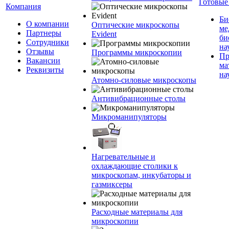
Готовые
Компания
Би
О компании
Оптические микроскопы
ме
Партнеры
Evident
би
Сотрудники
на
Отзывы
Программы микроскопии
Пр
Вакансии
ма
Реквизиты
на
Атомно-силовые микроскопы
Антивибрационные столы
Микроманипуляторы
Нагревательные и
охлаждающие столики к
микроскопам, инкубаторы и
газмиксеры
Расходные материалы для
микроскопии