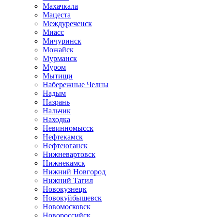
Махачкала
Мацеста
Междуреченск
Миасс
Мичуринск
Можайск
Мурманск
Муром
Мытищи
Набережные Челны
Надым
Назрань
Нальчик
Находка
Невинномысск
Нефтекамск
Нефтеюганск
Нижневартовск
Нижнекамск
Нижний Новгород
Нижний Тагил
Новокузнецк
Новокуйбышевск
Новомосковск
Новороссийск