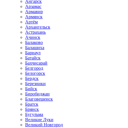
Ангарск
Арзамас
Армавир
Армянск
Артём
Архангельск
Астрахань
Ачинск
Балаково
Балашиха
Барнаул
Батайск
Бахчисарай
Белгород
Белогорск
Бердск
Березники
Бийск
Биробиджан
Благовещенск
Братск
Брянск
Бугульма
Великие Луки
Великий Новгород