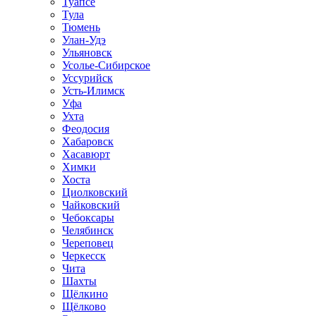
Туапсе
Тула
Тюмень
Улан-Удэ
Ульяновск
Усолье-Сибирское
Уссурийск
Усть-Илимск
Уфа
Ухта
Феодосия
Хабаровск
Хасавюрт
Химки
Хоста
Циолковский
Чайковский
Чебоксары
Челябинск
Череповец
Черкесск
Чита
Шахты
Щёлкино
Щёлково