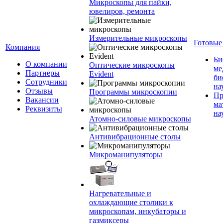
Микроскопы для пайки,
ювелиров, ремонта
Измерительные микроскопы
Готовые
Компания
Би
О компании
Оптические микроскопы
ме
Партнеры
Evident
би
Сотрудники
на
Отзывы
Программы микроскопии
Пр
Вакансии
ма
Реквизиты
на
Атомно-силовые микроскопы
Антивибрационные столы
Микроманипуляторы
Нагревательные и
охлаждающие столики к
микроскопам, инкубаторы и
газмиксеры