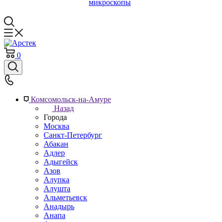
микроскопы
0
Комсомольск-на-Амуре
Назад
Города
Москва
Санкт-Петербург
Абакан
Адлер
Адыгейск
Азов
Алупка
Алушта
Альметьевск
Анадырь
Анапа