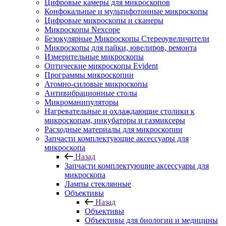
Цифровые камеры для микроскопов
Конфокальные и мультифотонные микроскопы
Цифровые микроскопы и сканеры
Микроскопы Nexcope
Безокулярные Микроскопы Стереоувеличители
Микроскопы для пайки, ювелиров, ремонта
Измерительные микроскопы
Оптические микроскопы Evident
Программы микроскопии
Атомно-силовые микроскопы
Антивибрационные столы
Микроманипуляторы
Нагревательные и охлаждающие столики к
микроскопам, инкубаторы и газмиксеры
Расходные материалы для микроскопии
Запчасти комплектующие аксессуары для
микроскопа
Назад
Запчасти комплектующие аксессуары для
микроскопа
Лампы стеклянные
Объективы
Назад
Объективы
Объективы для биологии и медицины