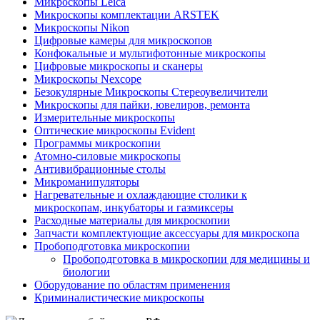
Микроскопы Leica
Микроскопы комплектации ARSTEK
Микроскопы Nikon
Цифровые камеры для микроскопов
Конфокальные и мультифотонные микроскопы
Цифровые микроскопы и сканеры
Микроскопы Nexcope
Безокулярные Микроскопы Стереоувеличители
Микроскопы для пайки, ювелиров, ремонта
Измерительные микроскопы
Оптические микроскопы Evident
Программы микроскопии
Атомно-силовые микроскопы
Антивибрационные столы
Микроманипуляторы
Нагревательные и охлаждающие столики к
микроскопам, инкубаторы и газмиксеры
Расходные материалы для микроскопии
Запчасти комплектующие аксессуары для микроскопа
Пробоподготовка микроскопии
Пробоподготовка в микроскопии для медицины и
биологии
Оборудование по областям применения
Криминалистические микроскопы