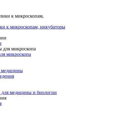
ки к микроскопам, инкубаторы
и
для микроскопа
и медицины
едения
 для медицины и биологии
я