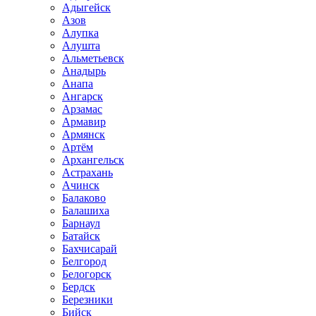
Адыгейск
Азов
Алупка
Алушта
Альметьевск
Анадырь
Анапа
Ангарск
Арзамас
Армавир
Армянск
Артём
Архангельск
Астрахань
Ачинск
Балаково
Балашиха
Барнаул
Батайск
Бахчисарай
Белгород
Белогорск
Бердск
Березники
Бийск