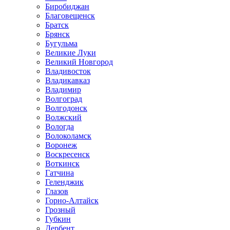
Биробиджан
Благовещенск
Братск
Брянск
Бугульма
Великие Луки
Великий Новгород
Владивосток
Владикавказ
Владимир
Волгоград
Волгодонск
Волжский
Вологда
Волоколамск
Воронеж
Воскресенск
Воткинск
Гатчина
Геленджик
Глазов
Горно-Алтайск
Грозный
Губкин
Дербент