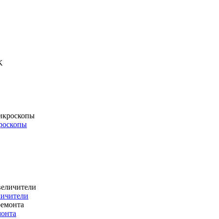
роскопы
личители
монта