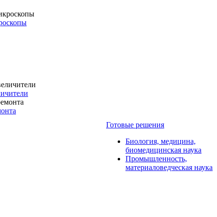
роскопы
личители
монта
Готовые решения
Биология, медицина,
биомедицинская наука
Промышленность,
материаловедческая наука