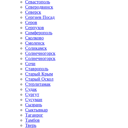
Севастополь
Северодвинск
Северск
Сергиев Посад
Серов
Серпухов
Симферополь
Сколково
Смоленск
Соликамск
Солнечногорск
Солнечногорск
Сочи
Ставрополь
Старый Крым
Старый Оскол
Стерлитамак
Судак
Сургут
Сусуман
Сызрань
Сыктывкар
Таганрог
Тамбов
Тверь