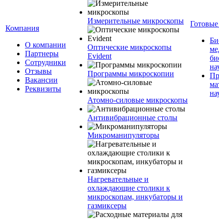
Измерительные микроскопы
Готовые
Компания
Би
О компании
Оптические микроскопы
ме
Партнеры
Evident
би
Сотрудники
на
Отзывы
Программы микроскопии
Пр
Вакансии
ма
Реквизиты
на
Атомно-силовые микроскопы
Антивибрационные столы
Микроманипуляторы
Нагревательные и
охлаждающие столики к
микроскопам, инкубаторы и
газмиксеры