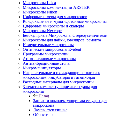
Микроскопы Leica
Микроскопы комплектации ARSTEK
Микроскопы Nikon
Цифровые камеры для микроскопов
Конфокальные и мультифотонные микроскопы
Цифровые микроскопы и сканеры
Микроскопы Nexcope
Безокулярные Микроскопы Стереоувеличители
Микроскопы для пайки, ювелиров, ремонта
Измерительные микроскопы
Оптические микроскопы Evident
Программы микроскопии
Атомно-силовые микроскопы
Антивибрационные столы
Микроманипуляторы
Нагревательные и охлаждающие столики к
микроскопам, инкубаторы и газмиксеры
Расходные материалы для микроскопии
Запчасти комплектующие аксессуары для
микроскопа
Назад
Запчасти комплектующие аксессуары для
микроскопа
Лампы стеклянные
Объективы