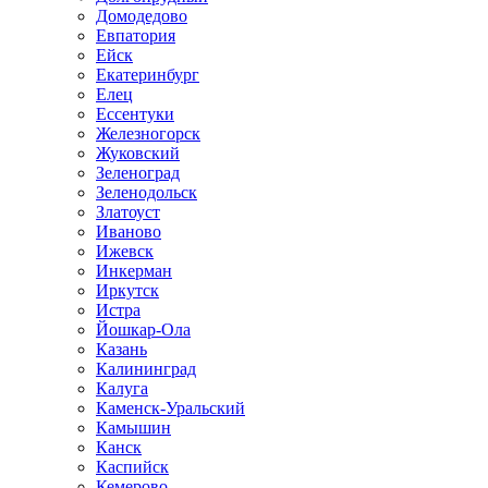
Домодедово
Евпатория
Ейск
Екатеринбург
Елец
Ессентуки
Железногорск
Жуковский
Зеленоград
Зеленодольск
Златоуст
Иваново
Ижевск
Инкерман
Иркутск
Истра
Йошкар-Ола
Казань
Калининград
Калуга
Каменск-Уральский
Камышин
Канск
Каспийск
Кемерово