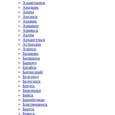
Альметьевск
Анадырь
Анапа
Ангарск
Арзамас
Армавир
Армянск
Артём
Архангельск
Астрахань
Ачинск
Балаково
Балашиха
Барнаул
Батайск
Бахчисарай
Белгород
Белогорск
Бердск
Березники
Бийск
Биробиджан
Благовещенск
Братск
Брянск