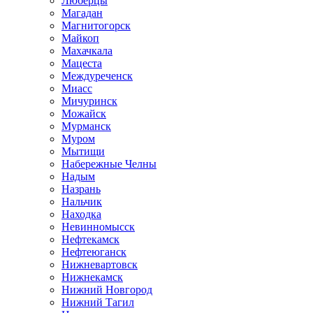
Люберцы
Магадан
Магнитогорск
Майкоп
Махачкала
Мацеста
Междуреченск
Миасс
Мичуринск
Можайск
Мурманск
Муром
Мытищи
Набережные Челны
Надым
Назрань
Нальчик
Находка
Невинномысск
Нефтекамск
Нефтеюганск
Нижневартовск
Нижнекамск
Нижний Новгород
Нижний Тагил