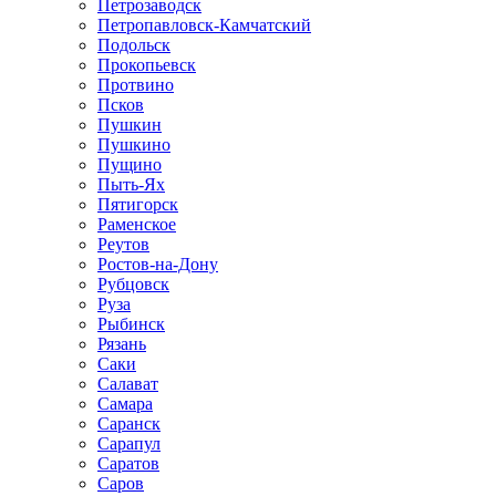
Петрозаводск
Петропавловск-Камчатский
Подольск
Прокопьевск
Протвино
Псков
Пушкин
Пушкино
Пущино
Пыть-Ях
Пятигорск
Раменское
Реутов
Ростов-на-Дону
Рубцовск
Руза
Рыбинск
Рязань
Саки
Салават
Самара
Саранск
Сарапул
Саратов
Саров