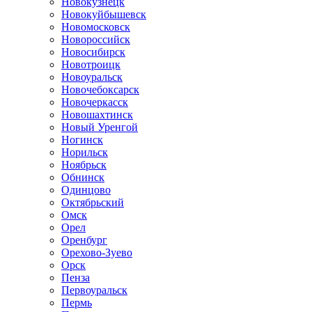
Новокузнецк
Новокуйбышевск
Новомосковск
Новороссийск
Новосибирск
Новотроицк
Новоуральск
Новочебоксарск
Новочеркасск
Новошахтинск
Новый Уренгой
Ногинск
Норильск
Ноябрьск
Обнинск
Одинцово
Октябрьский
Омск
Орел
Оренбург
Орехово-Зуево
Орск
Пенза
Первоуральск
Пермь