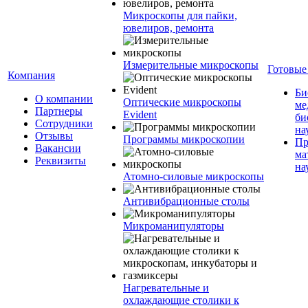
Микроскопы для пайки,
ювелиров, ремонта
Измерительные микроскопы
Готовые
Компания
Би
О компании
Оптические микроскопы
ме
Партнеры
Evident
би
Сотрудники
на
Отзывы
Программы микроскопии
Пр
Вакансии
ма
Реквизиты
на
Атомно-силовые микроскопы
Антивибрационные столы
Микроманипуляторы
Нагревательные и
охлаждающие столики к