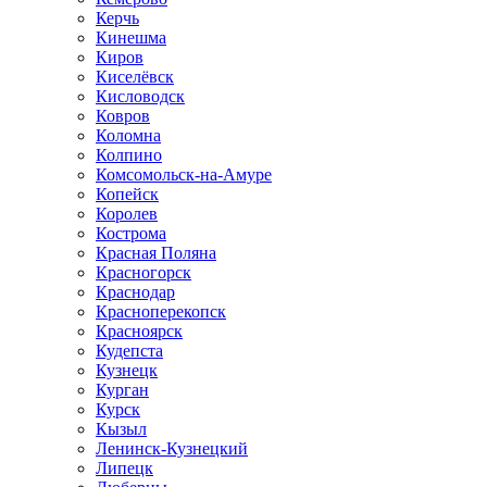
Керчь
Кинешма
Киров
Киселёвск
Кисловодск
Ковров
Коломна
Колпино
Комсомольск-на-Амуре
Копейск
Королев
Кострома
Красная Поляна
Красногорск
Краснодар
Красноперекопск
Красноярск
Кудепста
Кузнецк
Курган
Курск
Кызыл
Ленинск-Кузнецкий
Липецк