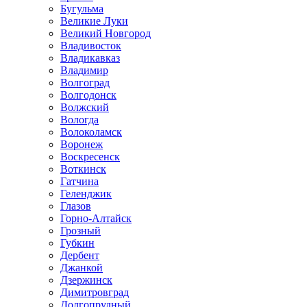
Бугульма
Великие Луки
Великий Новгород
Владивосток
Владикавказ
Владимир
Волгоград
Волгодонск
Волжский
Вологда
Волоколамск
Воронеж
Воскресенск
Воткинск
Гатчина
Геленджик
Глазов
Горно-Алтайск
Грозный
Губкин
Дербент
Джанкой
Дзержинск
Димитровград
Долгопрудный