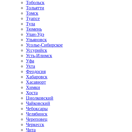
Тобольск
Тольятти
Томск
Туапсе
Тула
Тюмень
Улан-Удэ
Ульяновск
Усолье-Сибирское
Уссурийск
Усть-Илимск
Уфа
Ухта
Феодосия
Хабаровск
Хасавюрт
Химки
Хоста
Циолковский
Чайковский
Чебоксары
Челябинск
Череповец
Черкесск
Чита