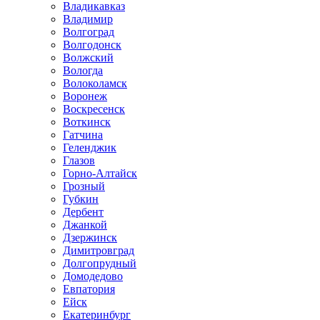
Владикавказ
Владимир
Волгоград
Волгодонск
Волжский
Вологда
Волоколамск
Воронеж
Воскресенск
Воткинск
Гатчина
Геленджик
Глазов
Горно-Алтайск
Грозный
Губкин
Дербент
Джанкой
Дзержинск
Димитровград
Долгопрудный
Домодедово
Евпатория
Ейск
Екатеринбург