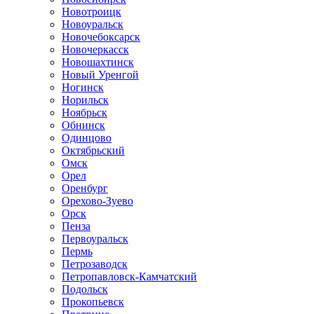
Новотроицк
Новоуральск
Новочебоксарск
Новочеркасск
Новошахтинск
Новый Уренгой
Ногинск
Норильск
Ноябрьск
Обнинск
Одинцово
Октябрьский
Омск
Орел
Оренбург
Орехово-Зуево
Орск
Пенза
Первоуральск
Пермь
Петрозаводск
Петропавловск-Камчатский
Подольск
Прокопьевск