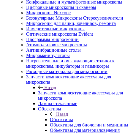
Конфокальные и мультифотонные микроскопы
Цифровые микроскопы и сканеры
Микроскопы Nexcope
Безокулярные Микроскопы Стереоувеличители
Микроскопы для пайки, ювелиров, ремонта
Измерительные микроскопы
Оптические микроскопы Evident
Программы микроскопии
Атомно-силовые микроскопы
Антивибрационные столы
Микроманипуляторы
Нагревательные и охлаждающие столики к
микроскопам, инкубаторы и газмиксеры
Расходные материалы для микроскопии
Запчасти комплектующие аксессуары для
микроскопа
Назад
Запчасти комплектующие аксессуары для
микроскопа
Лампы стеклянные
Объективы
Назад
Объективы
Объективы для биологии и медицины
Объективы для материаловедения