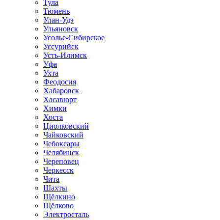
Тула
Тюмень
Улан-Удэ
Ульяновск
Усолье-Сибирское
Уссурийск
Усть-Илимск
Уфа
Ухта
Феодосия
Хабаровск
Хасавюрт
Химки
Хоста
Циолковский
Чайковский
Чебоксары
Челябинск
Череповец
Черкесск
Чита
Шахты
Щёлкино
Щёлково
Электросталь