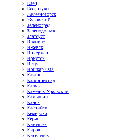
Елец
Ессентуки
Железногорск
Жуковский
Зеленоград
Зеленодольск
Златоуст
Иваново
Ижевск
Инкерман
Иркутск
Истра
Йошкар-Ола
Казань
Калининград
Калуга
Каменск-Уральский
Камышин
Канск
Каспийск
Кемерово
Керчь
Кинешма
Киров
Киселёвск