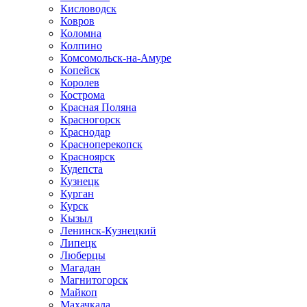
Кисловодск
Ковров
Коломна
Колпино
Комсомольск-на-Амуре
Копейск
Королев
Кострома
Красная Поляна
Красногорск
Краснодар
Красноперекопск
Красноярск
Кудепста
Кузнецк
Курган
Курск
Кызыл
Ленинск-Кузнецкий
Липецк
Люберцы
Магадан
Магнитогорск
Майкоп
Махачкала