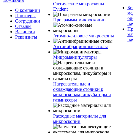
Компания
Оптические микроскопы
Би
Evident
О компании
ме
Партнеры
би
Программы микроскопии
Сотрудники
на
Отзывы
Пр
Вакансии
ма
Атомно-силовые микроскопы
Реквизиты
на
Антивибрационные столы
Микроманипуляторы
Нагревательные и
охлаждающие столики к
микроскопам, инкубаторы и
газмиксеры
Расходные материалы для
микроскопии