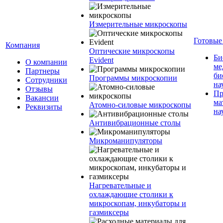
Измерительные микроскопы
Готовые
Компания
Оптические микроскопы
Би
Evident
О компании
ме
Партнеры
би
Программы микроскопии
Сотрудники
на
Отзывы
Пр
Вакансии
ма
Атомно-силовые микроскопы
Реквизиты
на
Антивибрационные столы
Микроманипуляторы
Нагревательные и
охлаждающие столики к
микроскопам, инкубаторы и
газмиксеры