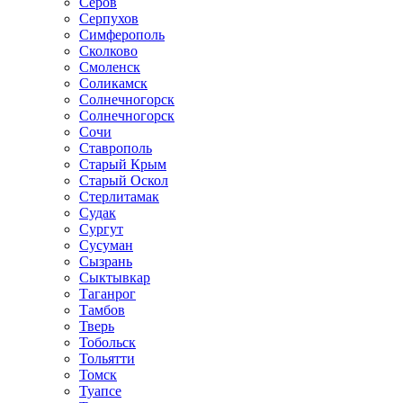
Серов
Серпухов
Симферополь
Сколково
Смоленск
Соликамск
Солнечногорск
Солнечногорск
Сочи
Ставрополь
Старый Крым
Старый Оскол
Стерлитамак
Судак
Сургут
Сусуман
Сызрань
Сыктывкар
Таганрог
Тамбов
Тверь
Тобольск
Тольятти
Томск
Туапсе