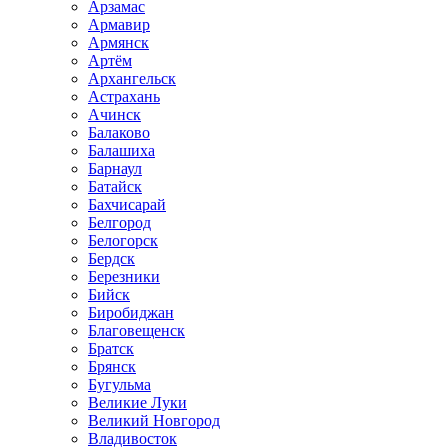
Арзамас
Армавир
Армянск
Артём
Архангельск
Астрахань
Ачинск
Балаково
Балашиха
Барнаул
Батайск
Бахчисарай
Белгород
Белогорск
Бердск
Березники
Бийск
Биробиджан
Благовещенск
Братск
Брянск
Бугульма
Великие Луки
Великий Новгород
Владивосток