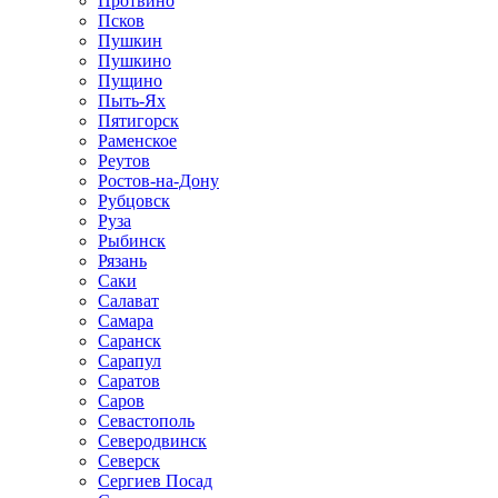
Протвино
Псков
Пушкин
Пушкино
Пущино
Пыть-Ях
Пятигорск
Раменское
Реутов
Ростов-на-Дону
Рубцовск
Руза
Рыбинск
Рязань
Саки
Салават
Самара
Саранск
Сарапул
Саратов
Саров
Севастополь
Северодвинск
Северск
Сергиев Посад