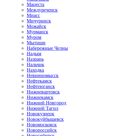
Мацеста
Междуреченск
Миасс
Мичуринск
Можайск
Мурманск
Муром
Мытищи
Набережные Челны
Надым
Назрань
Нальчик
Находка
Невинномысск
Нефтекамск
Нефтеюганск
Нижневартовск
Нижнекамск
Нижний Новгород
Нижний Тагил
Новокузнецк
Новокуйбышевск
Новомосковск
Новороссийск
Новосибирск