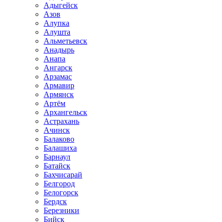
Адыгейск
Азов
Алупка
Алушта
Альметьевск
Анадырь
Анапа
Ангарск
Арзамас
Армавир
Армянск
Артём
Архангельск
Астрахань
Ачинск
Балаково
Балашиха
Барнаул
Батайск
Бахчисарай
Белгород
Белогорск
Бердск
Березники
Бийск