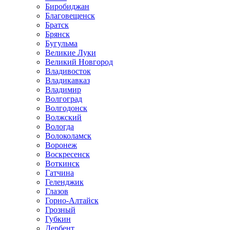
Биробиджан
Благовещенск
Братск
Брянск
Бугульма
Великие Луки
Великий Новгород
Владивосток
Владикавказ
Владимир
Волгоград
Волгодонск
Волжский
Вологда
Волоколамск
Воронеж
Воскресенск
Воткинск
Гатчина
Геленджик
Глазов
Горно-Алтайск
Грозный
Губкин
Дербент