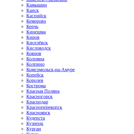
Камышин
Канск
Каспийск
Кемерово
Керчь
Кинешма
Киров
Киселёвск
Кисловодск
Ковров
Коломна
Колпино
Комсомольск-на-Амуре
Копейск
Королев
Кострома
Красная Поляна
Красногорск
Краснодар
Красноперекопск
Красноярск
Кудепста
Кузнецк
Курган