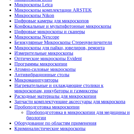
Микроскопы Leica
Микроскопы комплектации ARSTEK
Микроскопы Nikon
Цифровые камеры для микроскопов
Конфокальные и мультифотонные микроскопы
Цифровые микроскопы и сканеры
Микроскопы Nexcope
Безокулярные Микроскопы Стереоувеличители
Микроскопы для пайки, ювелиров, ремонта
Измерительные микроскопы
Оптические микроскопы Evident
Программы микроскопии
Атомно-силовые микроскопы
Антивибрационные столы
Микроманипуляторы
Нагревательные и охлаждающие столики к
микроскопам, инкубаторы и газмиксеры
Расходные материалы для микроскопии
Запчасти комплектующие аксессуары для микроскопа
Пробоподготовка микроскопии
Пробоподготовка в микроскопии для медицины и
биологии
Оборудование по областям применения
Криминалистические микроскопы