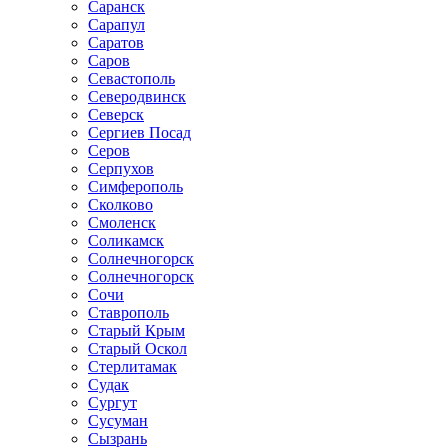
Саранск
Сарапул
Саратов
Саров
Севастополь
Северодвинск
Северск
Сергиев Посад
Серов
Серпухов
Симферополь
Сколково
Смоленск
Соликамск
Солнечногорск
Солнечногорск
Сочи
Ставрополь
Старый Крым
Старый Оскол
Стерлитамак
Судак
Сургут
Сусуман
Сызрань