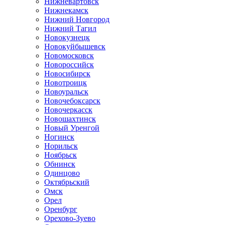
Нижневартовск
Нижнекамск
Нижний Новгород
Нижний Тагил
Новокузнецк
Новокуйбышевск
Новомосковск
Новороссийск
Новосибирск
Новотроицк
Новоуральск
Новочебоксарск
Новочеркасск
Новошахтинск
Новый Уренгой
Ногинск
Норильск
Ноябрьск
Обнинск
Одинцово
Октябрьский
Омск
Орел
Оренбург
Орехово-Зуево