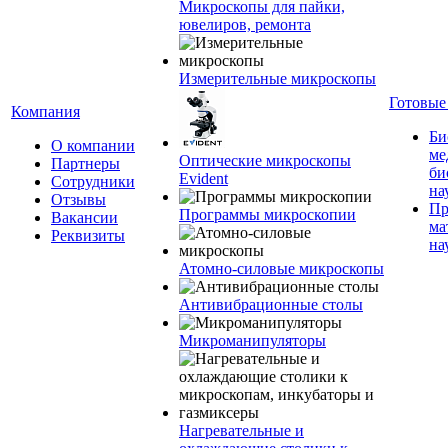
Микроскопы для пайки,
ювелиров, ремонта
Измерительные микроскопы
Готовые
Компания
Би
О компании
ме
Оптические микроскопы
Партнеры
би
Evident
Сотрудники
на
Отзывы
Пр
Программы микроскопии
Вакансии
ма
Реквизиты
на
Атомно-силовые микроскопы
Антивибрационные столы
Микроманипуляторы
Нагревательные и