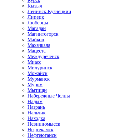
Курск
Кызыл
Ленинск-Кузнецкий
Липецк
Люберцы
Магадан
Магнитогорск
Майкоп
Махачкала
Мацеста
Междуреченск
Миасс
Мичуринск
Можайск
Мурманск
Муром
Мытищи
Набережные Челны
Надым
Назрань
Нальчик
Находка
Невинномысск
Нефтекамск
Нефтеюганск