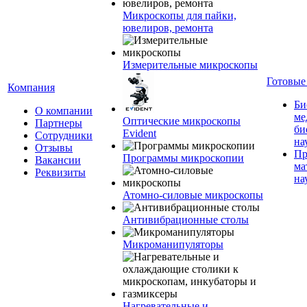
Микроскопы для пайки,
ювелиров, ремонта
Измерительные микроскопы
Готовые
Компания
Би
О компании
ме
Оптические микроскопы
Партнеры
би
Evident
Сотрудники
на
Отзывы
Пр
Программы микроскопии
Вакансии
ма
Реквизиты
на
Атомно-силовые микроскопы
Антивибрационные столы
Микроманипуляторы
Нагревательные и