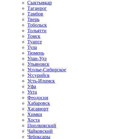
Сыктывкар
Таганрог
Тамбов
Тверь
Тобольск
Тольятти
Томск
Туапсе
Тула
Тюмень
Улан-Удэ
Ульяновск
Усолье-Сибирское
Уссурийск
Усть-Илимск
Уфа
Ухта
Феодосия
Хабаровск
Хасавюрт
Химки
Хоста
Циолковский
Чайковский
Чебоксары