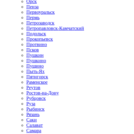
Орск
Пенза
Первоуральск
Пермь
Петрозаводск
Петропавловск-Камчатский
Подольск
Прокопьевск
Протвино
Псков
Пушкин
Пушкино
Пущино
Пыть-Ях
Пятигорск
Раменское
Реутов
Ростов-на-Дону
Рубцовск
Руза
Рыбинск
Рязань
Саки
Салават
Самара