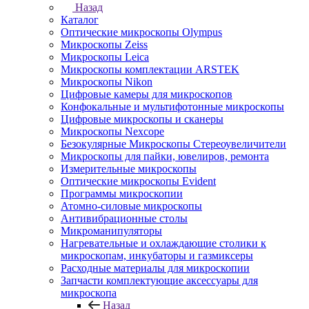
Назад
Каталог
Оптические микроскопы Olympus
Микроскопы Zeiss
Микроскопы Leica
Микроскопы комплектации ARSTEK
Микроскопы Nikon
Цифровые камеры для микроскопов
Конфокальные и мультифотонные микроскопы
Цифровые микроскопы и сканеры
Микроскопы Nexcope
Безокулярные Микроскопы Стереоувеличители
Микроскопы для пайки, ювелиров, ремонта
Измерительные микроскопы
Оптические микроскопы Evident
Программы микроскопии
Атомно-силовые микроскопы
Антивибрационные столы
Микроманипуляторы
Нагревательные и охлаждающие столики к
микроскопам, инкубаторы и газмиксеры
Расходные материалы для микроскопии
Запчасти комплектующие аксессуары для
микроскопа
Назад