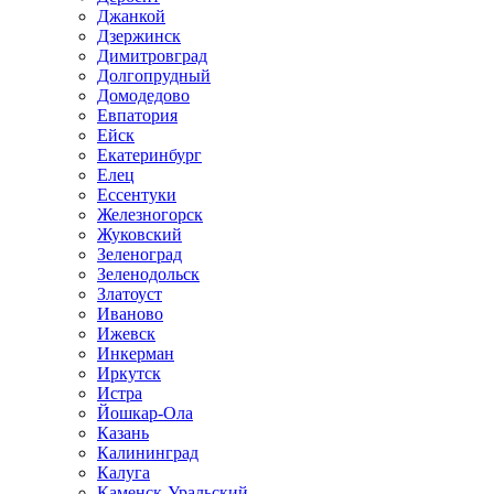
Джанкой
Дзержинск
Димитровград
Долгопрудный
Домодедово
Евпатория
Ейск
Екатеринбург
Елец
Ессентуки
Железногорск
Жуковский
Зеленоград
Зеленодольск
Златоуст
Иваново
Ижевск
Инкерман
Иркутск
Истра
Йошкар-Ола
Казань
Калининград
Калуга
Каменск-Уральский