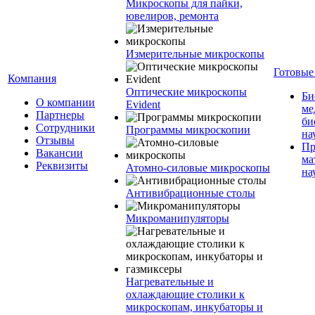
Микроскопы для пайки,
ювелиров, ремонта
Измерительные микроскопы
Готовые
Компания
Оптические микроскопы
Би
О компании
Evident
ме
Партнеры
би
Сотрудники
Программы микроскопии
на
Отзывы
Пр
Вакансии
ма
Реквизиты
Атомно-силовые микроскопы
на
Антивибрационные столы
Микроманипуляторы
Нагревательные и
охлаждающие столики к
микроскопам, инкубаторы и