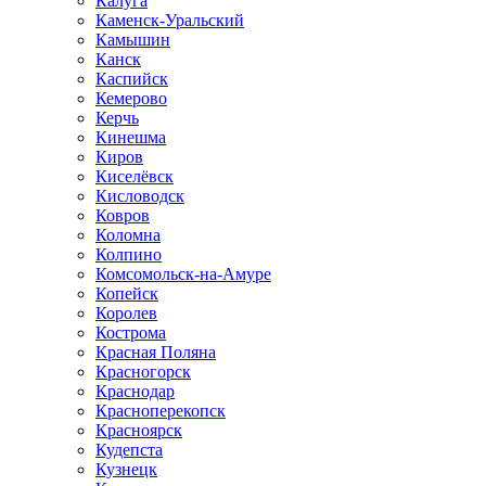
Калуга
Каменск-Уральский
Камышин
Канск
Каспийск
Кемерово
Керчь
Кинешма
Киров
Киселёвск
Кисловодск
Ковров
Коломна
Колпино
Комсомольск-на-Амуре
Копейск
Королев
Кострома
Красная Поляна
Красногорск
Краснодар
Красноперекопск
Красноярск
Кудепста
Кузнецк