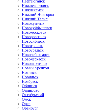
Нефтеюганск
Нижневартовск
Нижнекамск
Нижний Новгород
Нижний Тагил
Новокузнецк
Новокуйбышевск
Новомосковск
Новороссийск
Новосибирск
Новотроицк
Новоуральск
Новочебоксарск
Новочеркасск
Новошахтинск
Новый Уренгой
Ногинск
Норильск
Ноябрьск
Обнинск
Одинцово
Октябрьский
Омск
Орел
Оренбург