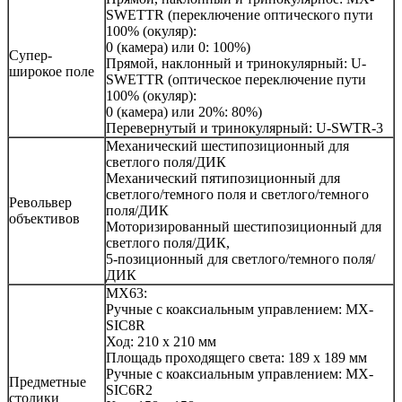
SWETTR (переключение оптического пути
100% (окуляр):
0 (камера) или 0: 100%)
Супер-
Прямой, наклонный и тринокулярный: U-
широкое поле
SWETTR (оптическое переключение пути
100% (окуляр):
0 (камера) или 20%: 80%)
Перевернутый и тринокулярный: U-SWTR-3
Механический шестипозиционный для
светлого поля/ДИК
Механический пятипозиционный для
светлого/темного поля и светлого/темного
Револьвер
поля/ДИК
объективов
Моторизированный шестипозиционный для
светлого поля/ДИК,
5-позиционный для светлого/темного поля/
ДИК
MX63:
Ручные с коаксиальным управлением: MX-
SIC8R
Ход: 210 х 210 мм
Площадь проходящего света: 189 х 189 мм
Ручные с коаксиальным управлением: MX-
Предметные
SIC6R2
столики