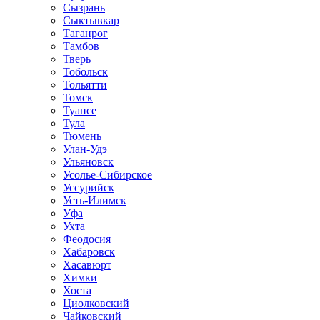
Сызрань
Сыктывкар
Таганрог
Тамбов
Тверь
Тобольск
Тольятти
Томск
Туапсе
Тула
Тюмень
Улан-Удэ
Ульяновск
Усолье-Сибирское
Уссурийск
Усть-Илимск
Уфа
Ухта
Феодосия
Хабаровск
Хасавюрт
Химки
Хоста
Циолковский
Чайковский