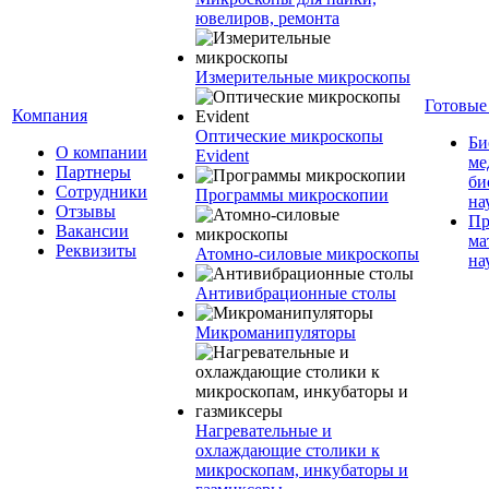
ювелиров, ремонта
Измерительные микроскопы
Готовые
Компания
Оптические микроскопы
Би
О компании
Evident
ме
Партнеры
би
Сотрудники
Программы микроскопии
на
Отзывы
Пр
Вакансии
ма
Реквизиты
Атомно-силовые микроскопы
на
Антивибрационные столы
Микроманипуляторы
Нагревательные и
охлаждающие столики к
микроскопам, инкубаторы и