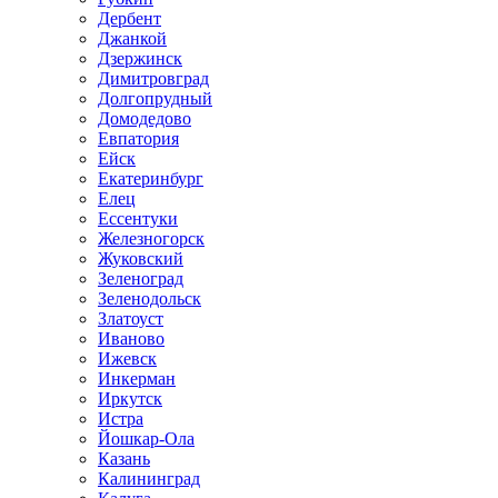
Дербент
Джанкой
Дзержинск
Димитровград
Долгопрудный
Домодедово
Евпатория
Ейск
Екатеринбург
Елец
Ессентуки
Железногорск
Жуковский
Зеленоград
Зеленодольск
Златоуст
Иваново
Ижевск
Инкерман
Иркутск
Истра
Йошкар-Ола
Казань
Калининград