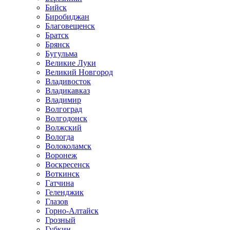
Бийск
Биробиджан
Благовещенск
Братск
Брянск
Бугульма
Великие Луки
Великий Новгород
Владивосток
Владикавказ
Владимир
Волгоград
Волгодонск
Волжский
Вологда
Волоколамск
Воронеж
Воскресенск
Воткинск
Гатчина
Геленджик
Глазов
Горно-Алтайск
Грозный
Губкин