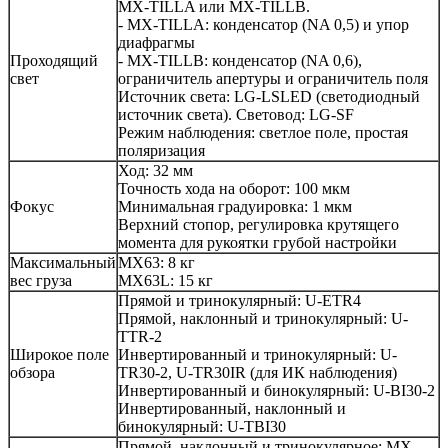
MX-TILLA или MX-TILLB.
- MX-TILLA: конденсатор (NA 0,5) и упор
диафрагмы
Проходящий
- MX-TILLB: конденсатор (NA 0,6),
свет
ограничитель апертуры и ограничитель поля
Источник света: LG-LSLED (светодиодный
источник света). Световод: LG-SF
Режим наблюдения: светлое поле, простая
поляризация
Ход: 32 мм
Точность хода на оборот: 100 мкм
Фокус
Минимальная градуировка: 1 мкм
Верхний стопор, регулировка крутящего
момента для рукоятки грубой настройки
Максимальный
MX63: 8 кг
вес груза
MX63L: 15 кг
Прямой и тринокулярный: U-ETR4
Прямой, наклонный и тринокулярный: U-
TTR-2
Широкое поле
Инвертированный и тринокулярный: U-
обзора
TR30-2, U-TR30IR (для ИК наблюдения)
Инвертированный и бинокулярный: U-BI30-2
Инвертированный, наклонный и
бинокулярный: U-TBI30
Прямой, наклонный и тринокулярное: MX-