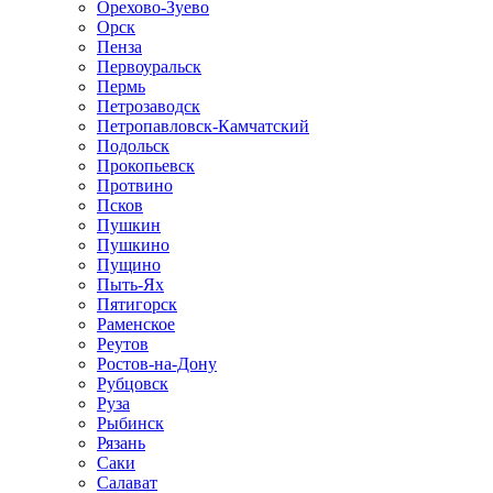
Орехово-Зуево
Орск
Пенза
Первоуральск
Пермь
Петрозаводск
Петропавловск-Камчатский
Подольск
Прокопьевск
Протвино
Псков
Пушкин
Пушкино
Пущино
Пыть-Ях
Пятигорск
Раменское
Реутов
Ростов-на-Дону
Рубцовск
Руза
Рыбинск
Рязань
Саки
Салават