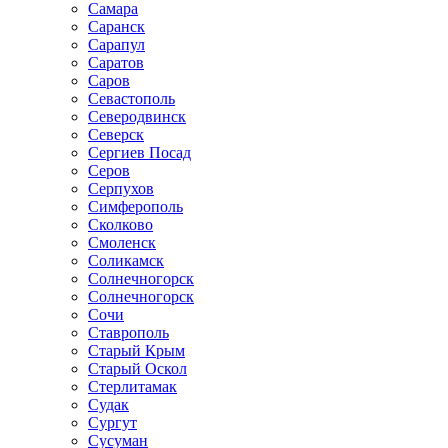
Самара
Саранск
Сарапул
Саратов
Саров
Севастополь
Северодвинск
Северск
Сергиев Посад
Серов
Серпухов
Симферополь
Сколково
Смоленск
Соликамск
Солнечногорск
Солнечногорск
Сочи
Ставрополь
Старый Крым
Старый Оскол
Стерлитамак
Судак
Сургут
Сусуман