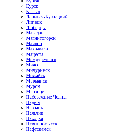
Курган
Курск
Кызыл
Ленинск-Кузнецкий
Липецк
Люберцы
Магадан
Магнитогорск
Майкоп
Махачкала
Мацеста
Междуреченск
Миасс
Мичуринск
Можайск
Мурманск
Муром
Мытищи
Набережные Челны
Надым
Назрань
Нальчик
Находка
Невинномысск
Нефтекамск