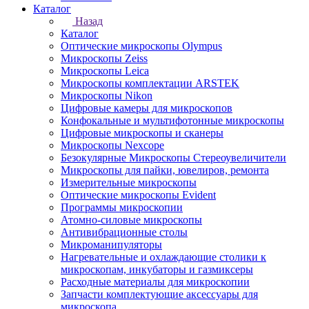
Каталог
Назад
Каталог
Оптические микроскопы Olympus
Микроскопы Zeiss
Микроскопы Leica
Микроскопы комплектации ARSTEK
Микроскопы Nikon
Цифровые камеры для микроскопов
Конфокальные и мультифотонные микроскопы
Цифровые микроскопы и сканеры
Микроскопы Nexcope
Безокулярные Микроскопы Стереоувеличители
Микроскопы для пайки, ювелиров, ремонта
Измерительные микроскопы
Оптические микроскопы Evident
Программы микроскопии
Атомно-силовые микроскопы
Антивибрационные столы
Микроманипуляторы
Нагревательные и охлаждающие столики к
микроскопам, инкубаторы и газмиксеры
Расходные материалы для микроскопии
Запчасти комплектующие аксессуары для
микроскопа