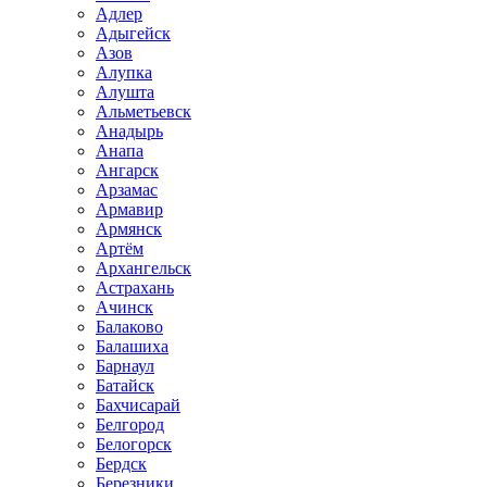
Адлер
Адыгейск
Азов
Алупка
Алушта
Альметьевск
Анадырь
Анапа
Ангарск
Арзамас
Армавир
Армянск
Артём
Архангельск
Астрахань
Ачинск
Балаково
Балашиха
Барнаул
Батайск
Бахчисарай
Белгород
Белогорск
Бердск
Березники