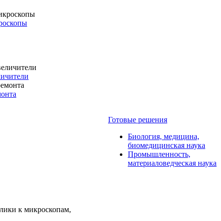
роскопы
личители
монта
Готовые решения
Биология, медицина,
биомедицинская наука
Промышленность,
материаловедческая наука