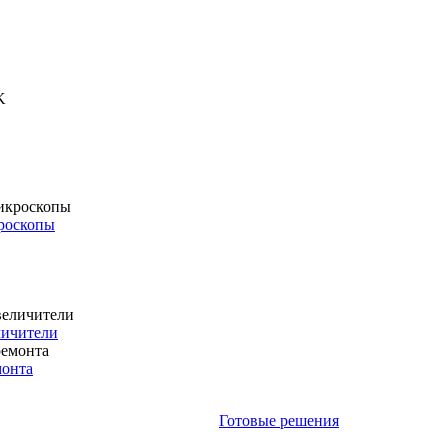
роскопы
личители
монта
Готовые решения