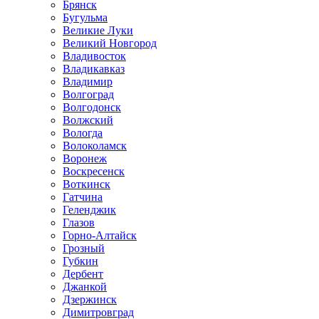
Брянск
Бугульма
Великие Луки
Великий Новгород
Владивосток
Владикавказ
Владимир
Волгоград
Волгодонск
Волжский
Вологда
Волоколамск
Воронеж
Воскресенск
Воткинск
Гатчина
Геленджик
Глазов
Горно-Алтайск
Грозный
Губкин
Дербент
Джанкой
Дзержинск
Димитровград