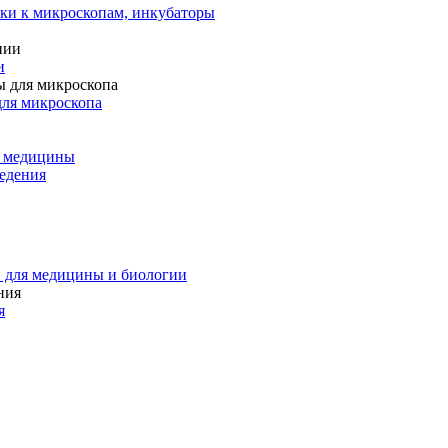
ки к микроскопам, инкубаторы
и
для микроскопа
и медицины
едения
 для медицины и биологии
я