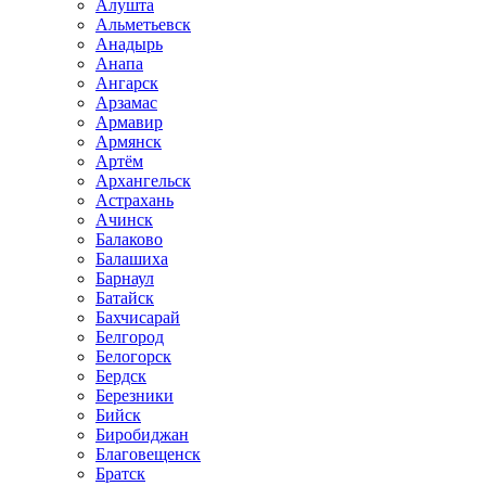
Алушта
Альметьевск
Анадырь
Анапа
Ангарск
Арзамас
Армавир
Армянск
Артём
Архангельск
Астрахань
Ачинск
Балаково
Балашиха
Барнаул
Батайск
Бахчисарай
Белгород
Белогорск
Бердск
Березники
Бийск
Биробиджан
Благовещенск
Братск