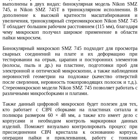
выполнены в двух видах: бинокулярная модель Nikon SMZ
745, и Nikon SMZ 745T в тринокулярном исполнении. В
дополнение к высокой кратности масштабирования и
увеличения, тринокулярный стереомикроскоп Nikon SMZ 745
T обладает большим рабочим расстоянием (115 мм), благодаря
чему микроскоп получил широкое применение в области
пайки микросхем.
Бинокулярный микроскоп SMZ 745 подходит для просмотра
сварных соединений на плате и их деформацию при
тестировании на отрыв, царапин и посторонних элементов
(волосы, пыль и др.) на пластине, подготовки проб для
электронной и оптической микроскопии, а также наблюдения
неровностей геометрии на подложке (качество отверстий
после сверления, неровность токопроводящих полосок и т.д.).
Стереомикроскоп модели Nikon SMZ 745 позволяет работать с
различными микросборками и платами.
Также данный цифровой микроскоп будет полезен для тех,
кто работает с СВЧ сборками на пластинах ситалла и
поликора размером 60 × 48 мм, а также кто имеет дело с
корпусами и необходим контроль маркировки данных
изделий. Поможет визуально контролировать процесс при
присоединении СВЧ кристалла к основанию корпуса,
операции пайки и приклеивания, работу с тонкими