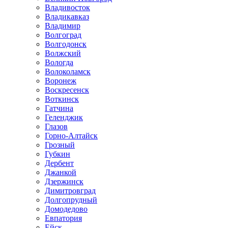
Владивосток
Владикавказ
Владимир
Волгоград
Волгодонск
Волжский
Вологда
Волоколамск
Воронеж
Воскресенск
Воткинск
Гатчина
Геленджик
Глазов
Горно-Алтайск
Грозный
Губкин
Дербент
Джанкой
Дзержинск
Димитровград
Долгопрудный
Домодедово
Евпатория
Ейск