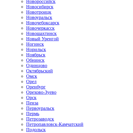
Новороссийск
Новосибирск
Новотроицк
Новоуральск
Новочебоксарск
Новочеркасск
Новошахтинск
Новый Уренгой
Ногинск
Норильск
Ноябрьск
Обнинск
Одинцово
Октябрьский
Омск
Орел
Оренбург
Орехово-Зуево
Орск
Пенза
Первоуральск
Пермь
Петрозаводск
Петропавловск-Камчатский
Подольск