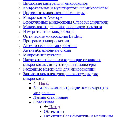
Цифровые камеры для микроскопов
Конфокальные и мультифотонные микроскопы
Цифровые микроскопы и сканеры
Микроскопы Nexcope
Безокулярные Микроскопы Стереоувеличители
Микроскопы для пайки, ювелиров, ремонта
Измерительные микроскопы
Оптические микроскопы Evident
Программы микроскопии
Атомно-силовые микроскопы
Антивибрационные столы
Микроманипуляторы
Нагревательные и охлаждающие столики к
микроскопам, инкубаторы и газмиксеры
Расходные материалы для микроскопии
Запчасти комплектующие аксессуары для
микроскопа
Назад
Запчасти комплектующие аксессуары для
микроскопа
Лампы стеклянные
Объективы
Назад
Объективы
Объективы для биологии и медицины