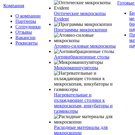
Готовые
Компания
Би
Оптические микроскопы
О компании
ме
Evident
Партнеры
би
Сотрудники
на
Программы микроскопии
Отзывы
Пр
Вакансии
ма
Реквизиты
на
Атомно-силовые микроскопы
Антивибрационные столы
Микроманипуляторы
Нагревательные и
охлаждающие столики к
микроскопам, инкубаторы и
газмиксеры
Расходные материалы для
микроскопии