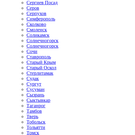
Сергиев Посад
Серов
Серпухов
Симферополь
Сколково
Смоленск
Соликамск
Солнечногорск
Солнечногорск
Сочи
Ставрополь
Старый Крым
Старый Оскол
Стерлитамак
Судак
Сургут
Сусуман
Сызрань
Сыктывкар
Таганрог
Тамбов
Тверь
Тобольск
Тольятти
Томск