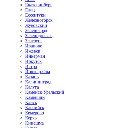
Екатеринбург
Елец
Ессентуки
Железногорск
Жуковский
Зеленоград
Зеленодольск
Златоуст
Иваново
Ижевск
Инкерман
Иркутск
Истра
Йошкар-Ола
Казань
Калининград
Калуга
Каменск-Уральский
Камышин
Канск
Каспийск
Кемерово
Керчь
Кинешма