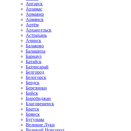
Ангарск
Арзамас
Армавир
Армянск
Артём
Архангельск
Астрахань
Ачинск
Балаково
Балашиха
Барнаул
Батайск
Бахчисарай
Белгород
Белогорск
Бердск
Березники
Бийск
Биробиджан
Благовещенск
Братск
Брянск
Бугульма
Великие Луки
Великий Новгород