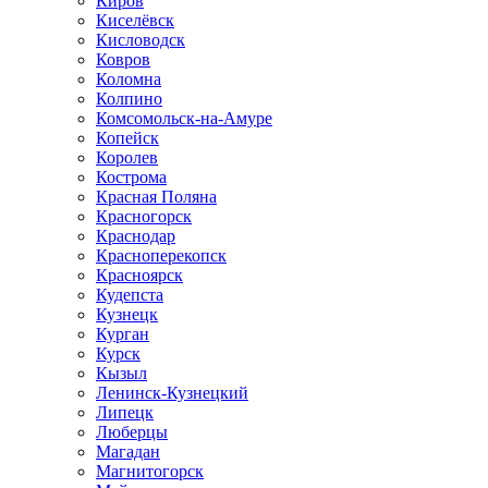
Киров
Киселёвск
Кисловодск
Ковров
Коломна
Колпино
Комсомольск-на-Амуре
Копейск
Королев
Кострома
Красная Поляна
Красногорск
Краснодар
Красноперекопск
Красноярск
Кудепста
Кузнецк
Курган
Курск
Кызыл
Ленинск-Кузнецкий
Липецк
Люберцы
Магадан
Магнитогорск