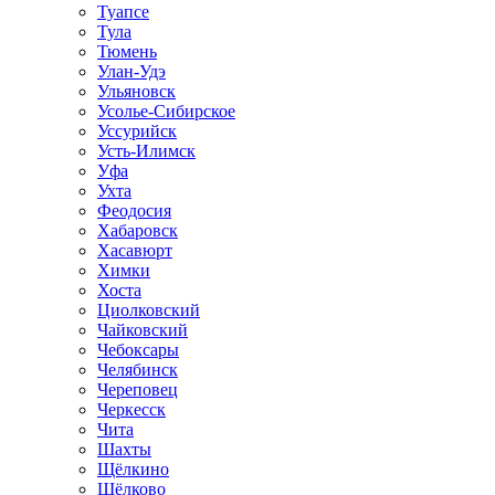
Туапсе
Тула
Тюмень
Улан-Удэ
Ульяновск
Усолье-Сибирское
Уссурийск
Усть-Илимск
Уфа
Ухта
Феодосия
Хабаровск
Хасавюрт
Химки
Хоста
Циолковский
Чайковский
Чебоксары
Челябинск
Череповец
Черкесск
Чита
Шахты
Щёлкино
Щёлково