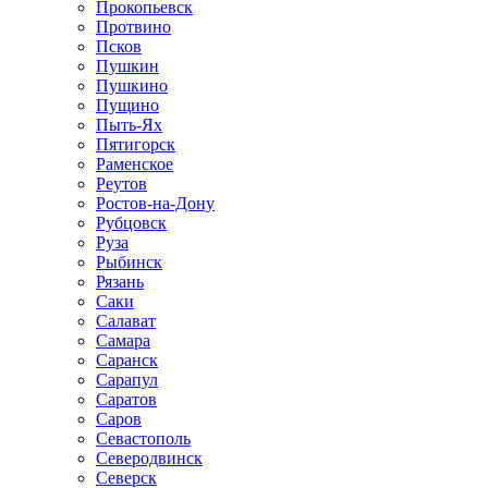
Прокопьевск
Протвино
Псков
Пушкин
Пушкино
Пущино
Пыть-Ях
Пятигорск
Раменское
Реутов
Ростов-на-Дону
Рубцовск
Руза
Рыбинск
Рязань
Саки
Салават
Самара
Саранск
Сарапул
Саратов
Саров
Севастополь
Северодвинск
Северск