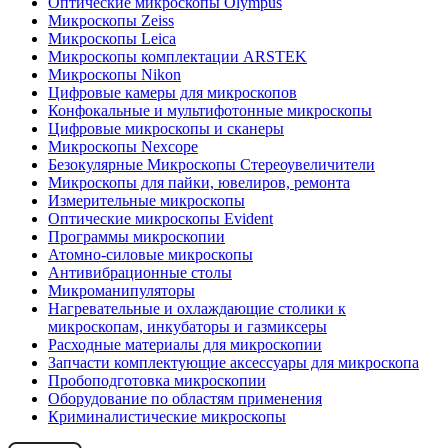
Оптические микроскопы Olympus
Микроскопы Zeiss
Микроскопы Leica
Микроскопы комплектации ARSTEK
Микроскопы Nikon
Цифровые камеры для микроскопов
Конфокальные и мультифотонные микроскопы
Цифровые микроскопы и сканеры
Микроскопы Nexcope
Безокулярные Микроскопы Стереоувеличители
Микроскопы для пайки, ювелиров, ремонта
Измерительные микроскопы
Оптические микроскопы Evident
Программы микроскопии
Атомно-силовые микроскопы
Антивибрационные столы
Микроманипуляторы
Нагревательные и охлаждающие столики к
микроскопам, инкубаторы и газмиксеры
Расходные материалы для микроскопии
Запчасти комплектующие аксессуары для микроскопа
Пробоподготовка микроскопии
Оборудование по областям применения
Криминалистические микроскопы