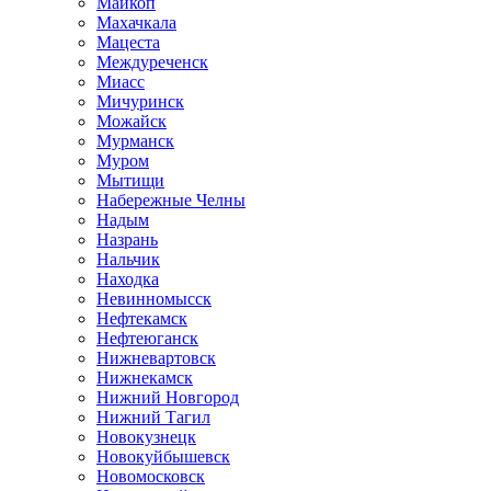
Майкоп
Махачкала
Мацеста
Междуреченск
Миасс
Мичуринск
Можайск
Мурманск
Муром
Мытищи
Набережные Челны
Надым
Назрань
Нальчик
Находка
Невинномысск
Нефтекамск
Нефтеюганск
Нижневартовск
Нижнекамск
Нижний Новгород
Нижний Тагил
Новокузнецк
Новокуйбышевск
Новомосковск