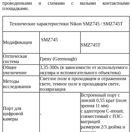
проводниками и схемами с малыми контактными
площадками.
Технические характеристики Nikon SMZ745 / SMZ745T
SMZ745
Модификация
SMZ745T
Оптическая
Грену (Greenough)
система
Общее
3,35-300x (в зависимости от используемого
увеличение
окуляра и вспомогательного объектива)
Светлое поле в проходящем и отраженном
Методы
свете, темное поле в проходящем свете,
исследования
поляризация
Встроенный порт с
линзой 0,55 крат (поле
зрения 11 мм)
Порт для
с адаптером С-mount,
цифровой
-
совместимый с ПЗС-
камеры
матрицей
размером 2/3 дюйма и