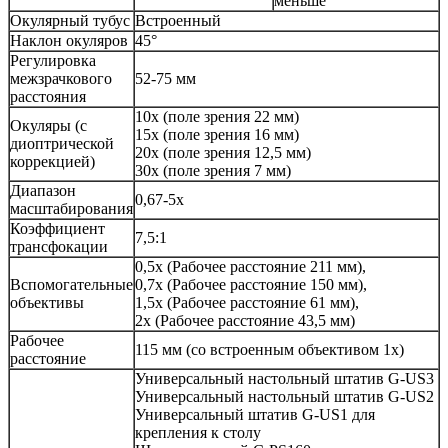
меньше
Окулярный тубус
Встроенный
Наклон окуляров
45°
Регулировка
межзрачкового
52-75 мм
расстояния
10x (поле зрения 22 мм)
Окуляры (с
15x (поле зрения 16 мм)
диоптрической
20x (поле зрения 12,5 мм)
коррекцией)
30x (поле зрения 7 мм)
Диапазон
0,67-5x
масштабирования
Коэффициент
7,5:1
трансфокации
0,5x (Рабочее расстояние 211 мм),
Вспомогательные
0,7x (Рабочее расстояние 150 мм),
объективы
1,5x (Рабочее расстояние 61 мм),
2x (Рабочее расстояние 43,5 мм)
Рабочее
115 мм (со встроенным объективом 1х)
расстояние
Универсальный настольный штатив G-US3
Универсальный настольный штатив G-US2
Универсальный штатив G-US1 для
крепления к столу