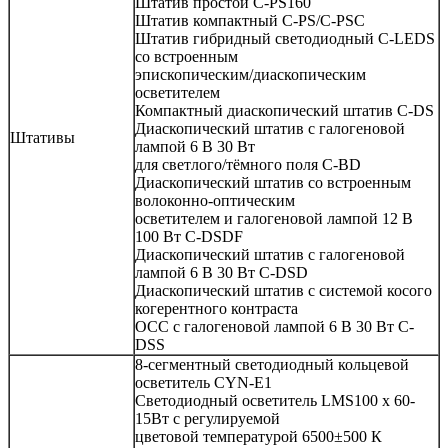
Штатив простой C-PS160
Штатив компактный C-PS/C-PSC
Штатив гибридный светодиодный C-LEDS
со встроенным
эпископическим/диаскопическим
осветителем
Компактный диаскопический штатив C-DS
Диаскопический штатив с галогеновой
Штативы
лампой 6 В 30 Вт
для светлого/тёмного поля C-BD
Диаскопический штатив со встроенным
волоконно-оптическим
осветителем и галогеновой лампой 12 В
100 Вт C-DSDF
Диаскопический штатив с галогеновой
лампой 6 В 30 Вт C-DSD
Диаскопический штатив с системой косого
когерентного контраста
OCC с галогеновой лампой 6 В 30 Вт C-
DSS
8-сегментный светодиодный кольцевой
осветитель CYN-E1
Светодиодный осветитель LMS100 х 60-
15Вт с регулируемой
цветовой температурой 6500±500 К