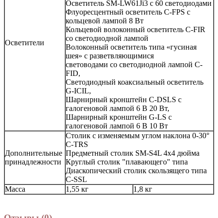
Осветитель SM-LW61Ji3 с 60 светодиодами
Флуоресцентный осветитель C-FPS с
кольцевой лампой 8 Вт
Кольцевой волоконный осветитель C-FIR
со светодиодной лампой
Осветители
Волоконный осветитель типа «гусиная
шея» с разветвляющимися
световодами со светодиодной лампой C-
FID,
Cветодиодный коаксиальный осветитель
G-ICIL,
Шарнирный кронштейн C-DSLS с
галогеновой лампой 6 В 20 Вт,
Шарнирный кронштейн G-LS с
галогеновой лампой 6 В 10 Вт
Столик с изменяемым углом наклона 0-30°
C-TRS
Дополнительные
Предметный столик SM-S4L 4x4 дюйма
принадлежности
Круглый столик "плавающего" типа
Диаскопический столик скользящего типа
C-SSL
Масса
1,55 кг
1,8 кг
Отзывы (0)