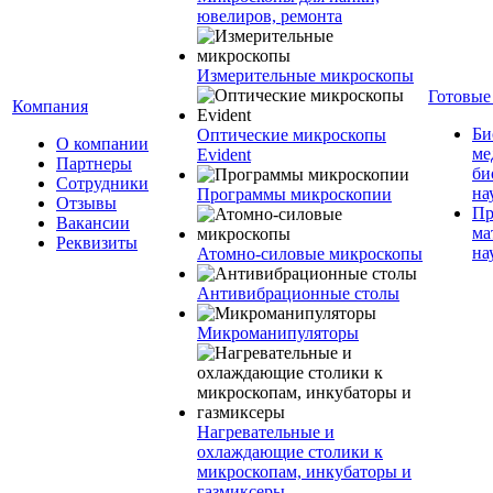
ювелиров, ремонта
Измерительные микроскопы
Готовые
Компания
Би
Оптические микроскопы
О компании
ме
Evident
Партнеры
би
Сотрудники
на
Программы микроскопии
Отзывы
Пр
Вакансии
ма
Реквизиты
на
Атомно-силовые микроскопы
Антивибрационные столы
Микроманипуляторы
Нагревательные и
охлаждающие столики к
микроскопам, инкубаторы и
газмиксеры