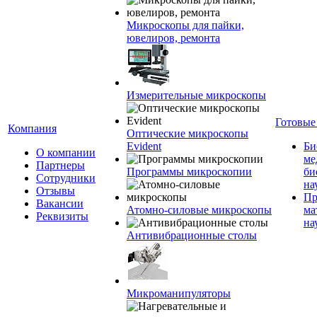
Микроскопы для пайки,
ювелиров, ремонта
Измерительные микроскопы
Готовые
Компания
Оптические микроскопы
Evident
Би
О компании
ме
Партнеры
Программы микроскопии
би
Сотрудники
на
Отзывы
Пр
Вакансии
Атомно-силовые микроскопы
ма
Реквизиты
на
Антивибрационные столы
Микроманипуляторы