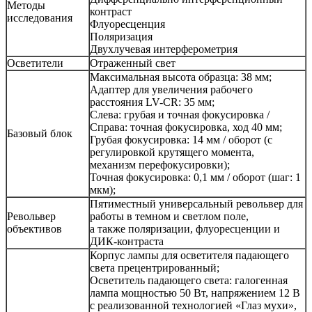
Методы
контраст
исследования
Флуоресценция
Поляризация
Двухлучевая интерферометрия
Осветители
Отраженный свет
Максимальная высота образца: 38 мм;
Адаптер для увеличения рабочего
расстояния LV-CR: 35 мм;
Слева: грубая и точная фокусировка /
Справа: точная фокусировка, ход 40 мм;
Базовый блок
Грубая фокусировка: 14 мм / оборот (с
регулировкой крутящего момента,
механизм перефокусировки);
Точная фокусировка: 0,1 мм / оборот (шаг: 1
мкм);
Пятиместный универсальный револьвер для
Револьвер
работы в темном и светлом поле,
объективов
а также поляризации, флуоресценции и
ДИК-контраста
Корпус лампы для осветителя падающего
света прецентрированный;
Осветитель падающего света: галогенная
лампа мощностью 50 Вт, напряжением 12 В
с реализованной технологией «Глаз мухи»,