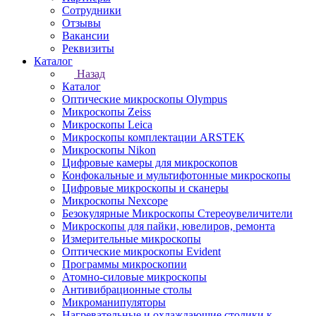
Сотрудники
Отзывы
Вакансии
Реквизиты
Каталог
Назад
Каталог
Оптические микроскопы Olympus
Микроскопы Zeiss
Микроскопы Leica
Микроскопы комплектации ARSTEK
Микроскопы Nikon
Цифровые камеры для микроскопов
Конфокальные и мультифотонные микроскопы
Цифровые микроскопы и сканеры
Микроскопы Nexcope
Безокулярные Микроскопы Стереоувеличители
Микроскопы для пайки, ювелиров, ремонта
Измерительные микроскопы
Оптические микроскопы Evident
Программы микроскопии
Атомно-силовые микроскопы
Антивибрационные столы
Микроманипуляторы
Нагревательные и охлаждающие столики к