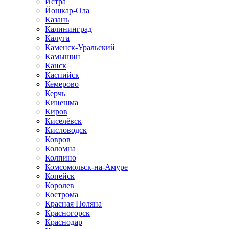
Истра
Йошкар-Ола
Казань
Калининград
Калуга
Каменск-Уральский
Камышин
Канск
Каспийск
Кемерово
Керчь
Кинешма
Киров
Киселёвск
Кисловодск
Ковров
Коломна
Колпино
Комсомольск-на-Амуре
Копейск
Королев
Кострома
Красная Поляна
Красногорск
Краснодар