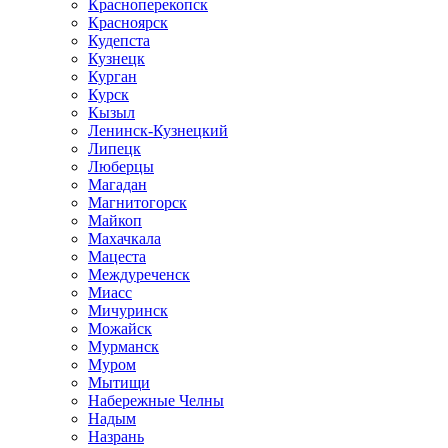
Красноперекопск
Красноярск
Кудепста
Кузнецк
Курган
Курск
Кызыл
Ленинск-Кузнецкий
Липецк
Люберцы
Магадан
Магнитогорск
Майкоп
Махачкала
Мацеста
Междуреченск
Миасс
Мичуринск
Можайск
Мурманск
Муром
Мытищи
Набережные Челны
Надым
Назрань