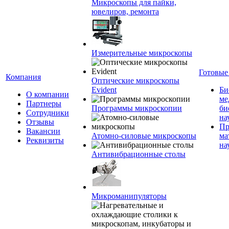
Микроскопы для пайки,
ювелиров, ремонта
Измерительные микроскопы
Готовые
Компания
Оптические микроскопы
Evident
Би
О компании
ме
Партнеры
Программы микроскопии
би
Сотрудники
на
Отзывы
Пр
Вакансии
Атомно-силовые микроскопы
ма
Реквизиты
на
Антивибрационные столы
Микроманипуляторы