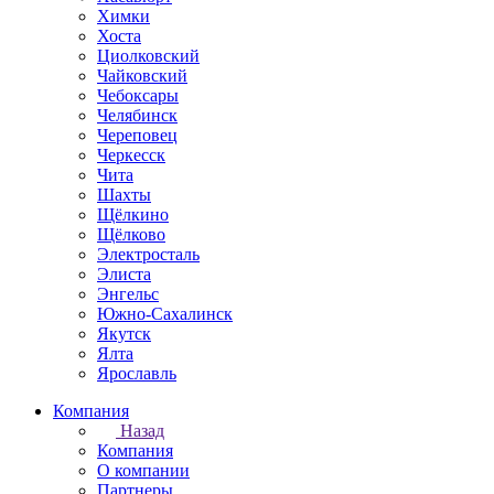
Химки
Хоста
Циолковский
Чайковский
Чебоксары
Челябинск
Череповец
Черкесск
Чита
Шахты
Щёлкино
Щёлково
Электросталь
Элиста
Энгельс
Южно-Сахалинск
Якутск
Ялта
Ярославль
Компания
Назад
Компания
О компании
Партнеры