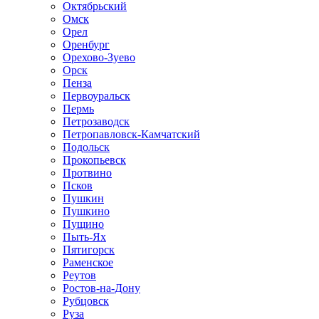
Октябрьский
Омск
Орел
Оренбург
Орехово-Зуево
Орск
Пенза
Первоуральск
Пермь
Петрозаводск
Петропавловск-Камчатский
Подольск
Прокопьевск
Протвино
Псков
Пушкин
Пушкино
Пущино
Пыть-Ях
Пятигорск
Раменское
Реутов
Ростов-на-Дону
Рубцовск
Руза