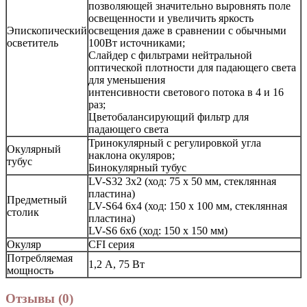
позволяющей значительно выровнять поле
освещенности и увеличить яркость
Эпископический
освещения даже в сравнении с обычными
осветитель
100Вт источниками;
Слайдер с фильтрами нейтральной
оптической плотности для падающего света
для уменьшения
интенсивности светового потока в 4 и 16
раз;
Цветобалансирующий фильтр для
падающего света
Тринокулярный с регулировкой угла
Окулярный
наклона окуляров;
тубус
Бинокулярный тубус
LV-S32 3x2 (ход: 75 х 50 мм, стеклянная
пластина)
Предметный
LV-S64 6x4 (ход: 150 х 100 мм, стеклянная
столик
пластина)
LV-S6 6x6 (ход: 150 х 150 мм)
Окуляр
CFI серия
Потребляемая
1,2 А, 75 Вт
мощность
Отзывы (0)