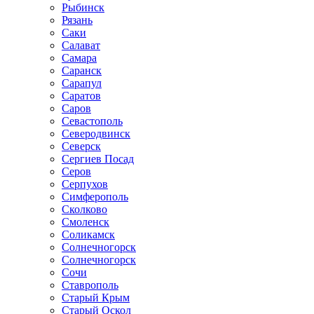
Рыбинск
Рязань
Саки
Салават
Самара
Саранск
Сарапул
Саратов
Саров
Севастополь
Северодвинск
Северск
Сергиев Посад
Серов
Серпухов
Симферополь
Сколково
Смоленск
Соликамск
Солнечногорск
Солнечногорск
Сочи
Ставрополь
Старый Крым
Старый Оскол