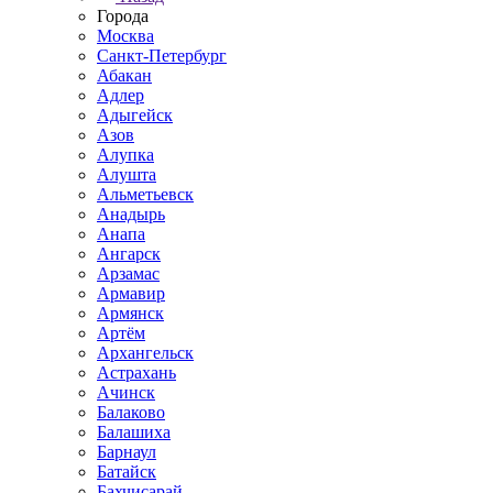
Города
Москва
Санкт-Петербург
Абакан
Адлер
Адыгейск
Азов
Алупка
Алушта
Альметьевск
Анадырь
Анапа
Ангарск
Арзамас
Армавир
Армянск
Артём
Архангельск
Астрахань
Ачинск
Балаково
Балашиха
Барнаул
Батайск
Бахчисарай