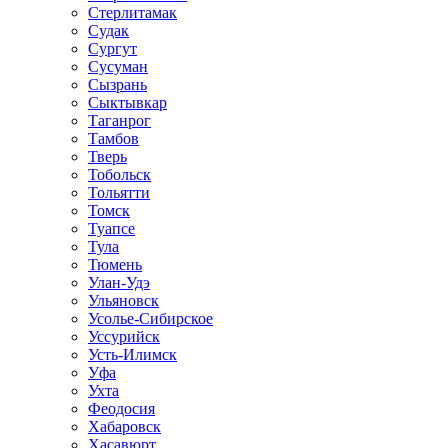
Стерлитамак
Судак
Сургут
Сусуман
Сызрань
Сыктывкар
Таганрог
Тамбов
Тверь
Тобольск
Тольятти
Томск
Туапсе
Тула
Тюмень
Улан-Удэ
Ульяновск
Усолье-Сибирское
Уссурийск
Усть-Илимск
Уфа
Ухта
Феодосия
Хабаровск
Хасавюрт