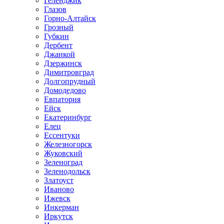
Геленджик
Глазов
Горно-Алтайск
Грозный
Губкин
Дербент
Джанкой
Дзержинск
Димитровград
Долгопрудный
Домодедово
Евпатория
Ейск
Екатеринбург
Елец
Ессентуки
Железногорск
Жуковский
Зеленоград
Зеленодольск
Златоуст
Иваново
Ижевск
Инкерман
Иркутск