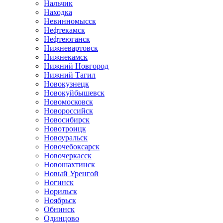
Нальчик
Находка
Невинномысск
Нефтекамск
Нефтеюганск
Нижневартовск
Нижнекамск
Нижний Новгород
Нижний Тагил
Новокузнецк
Новокуйбышевск
Новомосковск
Новороссийск
Новосибирск
Новотроицк
Новоуральск
Новочебоксарск
Новочеркасск
Новошахтинск
Новый Уренгой
Ногинск
Норильск
Ноябрьск
Обнинск
Одинцово