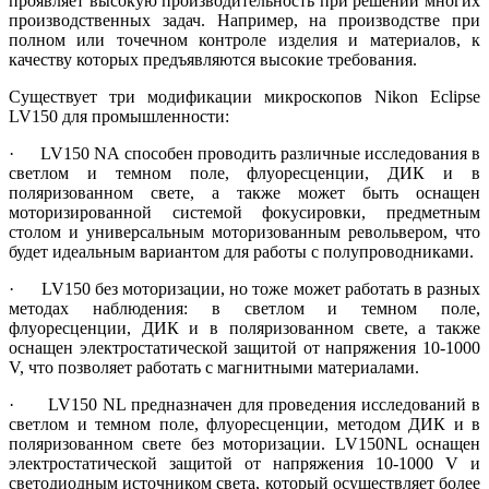
проявляет высокую производительность при решении многих
производственных задач. Например, на производстве при
полном или точечном контроле изделия и материалов, к
качеству которых предъявляются высокие требования.
Существует три модификации микроскопов Nikon Eclipse
LV150 для промышленности:
· LV150 NA способен проводить различные исследования в
светлом и темном поле, флуоресценции, ДИК и в
поляризованном свете, а также может быть оснащен
моторизированной системой фокусировки, предметным
столом и универсальным моторизованным револьвером, что
будет идеальным вариантом для работы с полупроводниками.
· LV150 без моторизации, но тоже может работать в разных
методах наблюдения: в светлом и темном поле,
флуоресценции, ДИК и в поляризованном свете, а также
оснащен электростатической защитой от напряжения 10-1000
V, что позволяет работать с магнитными материалами.
· LV150 NL предназначен для проведения исследований в
светлом и темном поле, флуоресценции, методом ДИК и в
поляризованном свете без моторизации. LV150NL оснащен
электростатической защитой от напряжения 10-1000 V и
светодиодным источником света, который осуществляет более