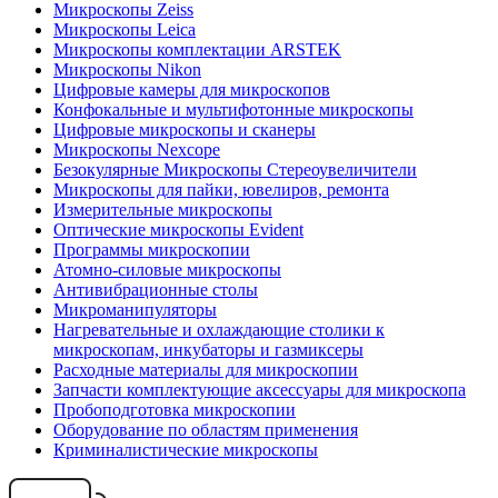
Микроскопы Zeiss
Микроскопы Leica
Микроскопы комплектации ARSTEK
Микроскопы Nikon
Цифровые камеры для микроскопов
Конфокальные и мультифотонные микроскопы
Цифровые микроскопы и сканеры
Микроскопы Nexcope
Безокулярные Микроскопы Стереоувеличители
Микроскопы для пайки, ювелиров, ремонта
Измерительные микроскопы
Оптические микроскопы Evident
Программы микроскопии
Атомно-силовые микроскопы
Антивибрационные столы
Микроманипуляторы
Нагревательные и охлаждающие столики к
микроскопам, инкубаторы и газмиксеры
Расходные материалы для микроскопии
Запчасти комплектующие аксессуары для микроскопа
Пробоподготовка микроскопии
Оборудование по областям применения
Криминалистические микроскопы