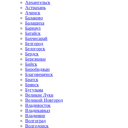
Архангельск
Астрахань
Ачинск
Балаково
Балашиха
Барнаул
Батайск
Бахчисарай
Белгород
Белогорск
Бердск
Березники
Бийск
Биробиджан
Благовещенск
Братск
Брянск
Бугульма
Великие Луки
Великий Новгород
Владивосток
Владикавказ
Владимир
Волгоград
Волгодонск