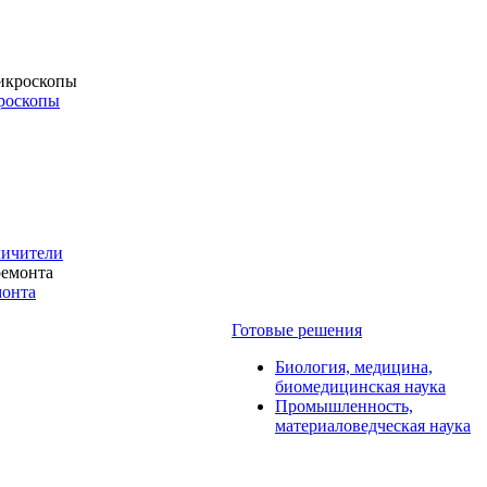
роскопы
личители
монта
Готовые решения
Биология, медицина,
биомедицинская наука
Промышленность,
материаловедческая наука