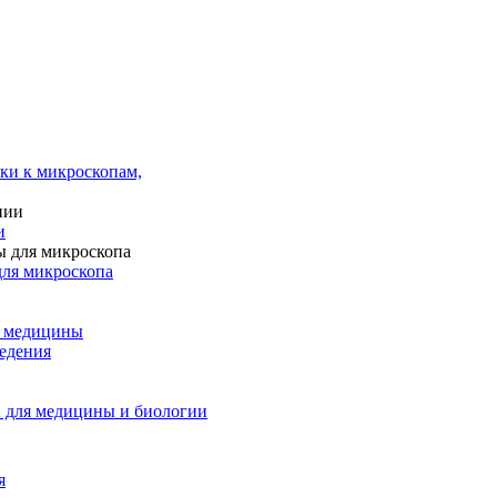
ки к микроскопам,
и
для микроскопа
и медицины
едения
 для медицины и биологии
я