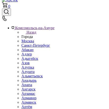
0
Комсомольск-на-Амуре
Назад
Города
Москва
Санкт-Петербург
Абакан
Адлер
Адыгейск
Азов
Алупка
Алушта
Альметьевск
Анадырь
Анапа
Ангарск
Арзамас
Армавир
Армянск
Артём