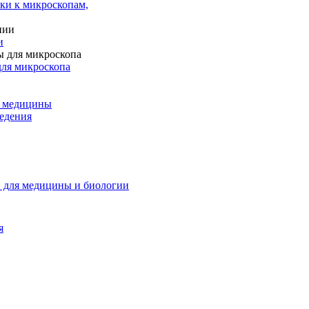
ки к микроскопам,
и
для микроскопа
и медицины
едения
 для медицины и биологии
я