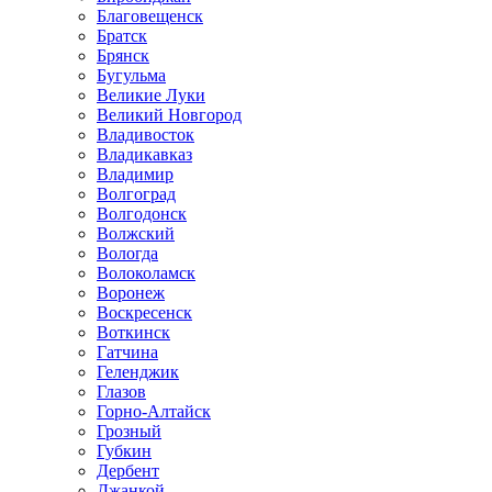
Благовещенск
Братск
Брянск
Бугульма
Великие Луки
Великий Новгород
Владивосток
Владикавказ
Владимир
Волгоград
Волгодонск
Волжский
Вологда
Волоколамск
Воронеж
Воскресенск
Воткинск
Гатчина
Геленджик
Глазов
Горно-Алтайск
Грозный
Губкин
Дербент
Джанкой