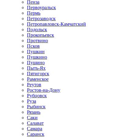
Пенза
Первоуральск
Пермь
Петрозаводск
Петропавловск-Камчатский
Подольск
Прокопьевск
Протвино
Псков
Пушкин
Пушкино
Пущино
Пыть-Ях
Пятигорск
Раменское
Реутов
Ростов-на-Дону
Рубцовск
Руза
Рыбинск
Рязань
Саки
Салават
Самара
Саранск