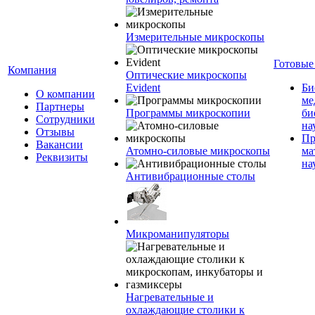
Измерительные микроскопы
Готовые
Компания
Оптические микроскопы
Evident
Би
О компании
ме
Партнеры
Программы микроскопии
би
Сотрудники
на
Отзывы
Пр
Вакансии
Атомно-силовые микроскопы
ма
Реквизиты
на
Антивибрационные столы
Микроманипуляторы
Нагревательные и
охлаждающие столики к