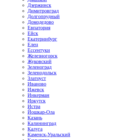
Дзержинск
Димитровград
Долгопрудный
Домодедово
Евпатория
Ейск
Екатеринбург
Елец
Ессентуки
Железногорск
Жуковский
Зеленоград
Зеленодольск
Златоуст
Иваново
Ижевск
Инкерман
Иркутск
Истра
Йошкар-Ола
Казань
Калининград
Калуга
Каменск-Уральский