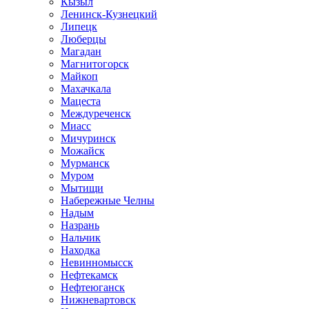
Кызыл
Ленинск-Кузнецкий
Липецк
Люберцы
Магадан
Магнитогорск
Майкоп
Махачкала
Мацеста
Междуреченск
Миасс
Мичуринск
Можайск
Мурманск
Муром
Мытищи
Набережные Челны
Надым
Назрань
Нальчик
Находка
Невинномысск
Нефтекамск
Нефтеюганск
Нижневартовск