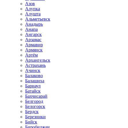
Азов
Алупка
Алушта
Альметьевск
Анадырь
Анапа
Ангарск
Арзамас
Армавир
Армянск
Артём
Архангельск
Астрахань
Ачинск
Балаково
Балашиха
Барнаул
Батайск
Бахчисарай
Белгород
Белогорск
Бердск
Березники
Бийск
Биробиджан