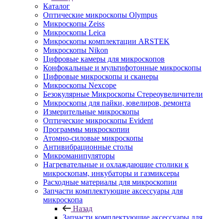
Каталог
Оптические микроскопы Olympus
Микроскопы Zeiss
Микроскопы Leica
Микроскопы комплектации ARSTEK
Микроскопы Nikon
Цифровые камеры для микроскопов
Конфокальные и мультифотонные микроскопы
Цифровые микроскопы и сканеры
Микроскопы Nexcope
Безокулярные Микроскопы Стереоувеличители
Микроскопы для пайки, ювелиров, ремонта
Измерительные микроскопы
Оптические микроскопы Evident
Программы микроскопии
Атомно-силовые микроскопы
Антивибрационные столы
Микроманипуляторы
Нагревательные и охлаждающие столики к
микроскопам, инкубаторы и газмиксеры
Расходные материалы для микроскопии
Запчасти комплектующие аксессуары для
микроскопа
Назад
Запчасти комплектующие аксессуары для