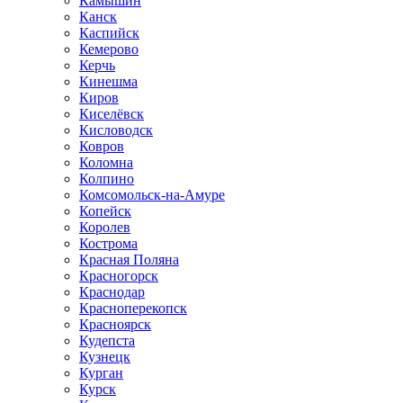
Камышин
Канск
Каспийск
Кемерово
Керчь
Кинешма
Киров
Киселёвск
Кисловодск
Ковров
Коломна
Колпино
Комсомольск-на-Амуре
Копейск
Королев
Кострома
Красная Поляна
Красногорск
Краснодар
Красноперекопск
Красноярск
Кудепста
Кузнецк
Курган
Курск