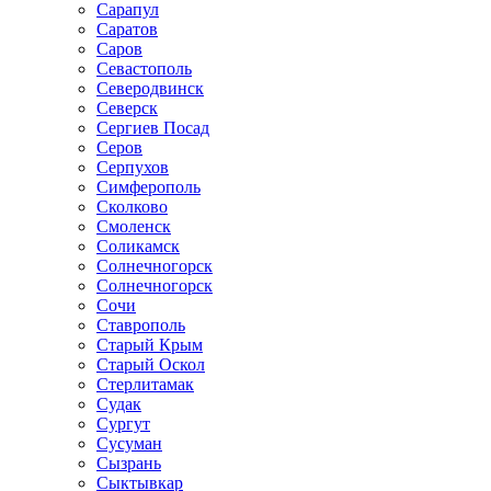
Сарапул
Саратов
Саров
Севастополь
Северодвинск
Северск
Сергиев Посад
Серов
Серпухов
Симферополь
Сколково
Смоленск
Соликамск
Солнечногорск
Солнечногорск
Сочи
Ставрополь
Старый Крым
Старый Оскол
Стерлитамак
Судак
Сургут
Сусуман
Сызрань
Сыктывкар