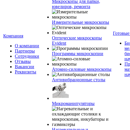
Микроскопы для пайки,
ювелиров, ремонта
Измерительные микроскопы
Готовые
Компания
Оптические микроскопы
Evident
Би
О компании
ме
Партнеры
Программы микроскопии
би
Сотрудники
на
Отзывы
Пр
Вакансии
Атомно-силовые микроскопы
ма
Реквизиты
на
Антивибрационные столы
Микроманипуляторы
Нагревательные и