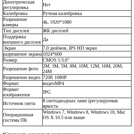
Диоптрическая
Нет
регулировка
Калибровка
Ручная калибровка
Разрешение
4k, 1920*1080
камеры
Тип дисплея
ЖК дисплей
Поддержка
Да
внешнего дисплея
Экран
7,0 дюймов, IPS HD экран
разрешение экрана
1024*600
Размер
CMOS 1/3.0"
2M, 3M, 5M, 8M, 10M, 12M, 16M, 20M,
Разрешение фото
24M
Разрешение видео
720P, 1080P
Формат
видеоMP4
Формат
JPG
изображения
8 светодиодных ламп (регулируемая
Источник света
яркость
Windows 7, Windows 8, Windows 10, Mac
Операционная
OS X 10.5 или выше
система ПК