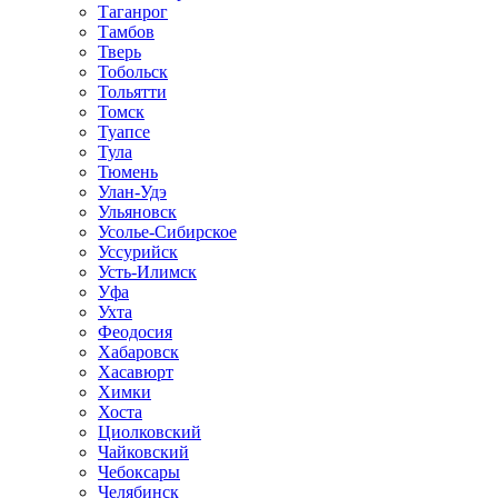
Таганрог
Тамбов
Тверь
Тобольск
Тольятти
Томск
Туапсе
Тула
Тюмень
Улан-Удэ
Ульяновск
Усолье-Сибирское
Уссурийск
Усть-Илимск
Уфа
Ухта
Феодосия
Хабаровск
Хасавюрт
Химки
Хоста
Циолковский
Чайковский
Чебоксары
Челябинск