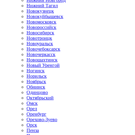
Нижний Новгород
Нижний Тагил
Новокузнецк
Новокуйбышевск
Новомосковск
Новороссийск
Новосибирск
Новотроицк
Новоуральск
Новочебоксарск
Новочеркасск
Новошахтинск
Новый Уренгой
Ногинск
Норильск
Ноябрьск
Обнинск
Одинцово
Октябрьский
Омск
Орел
Оренбург
Орехово-Зуево
Орск
Пенза