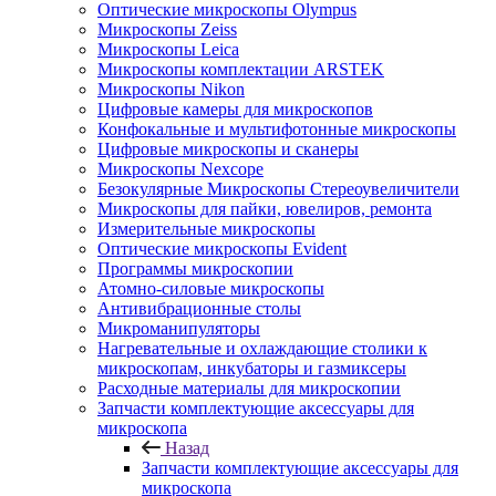
Оптические микроскопы Olympus
Микроскопы Zeiss
Микроскопы Leica
Микроскопы комплектации ARSTEK
Микроскопы Nikon
Цифровые камеры для микроскопов
Конфокальные и мультифотонные микроскопы
Цифровые микроскопы и сканеры
Микроскопы Nexcope
Безокулярные Микроскопы Стереоувеличители
Микроскопы для пайки, ювелиров, ремонта
Измерительные микроскопы
Оптические микроскопы Evident
Программы микроскопии
Атомно-силовые микроскопы
Антивибрационные столы
Микроманипуляторы
Нагревательные и охлаждающие столики к
микроскопам, инкубаторы и газмиксеры
Расходные материалы для микроскопии
Запчасти комплектующие аксессуары для
микроскопа
Назад
Запчасти комплектующие аксессуары для
микроскопа