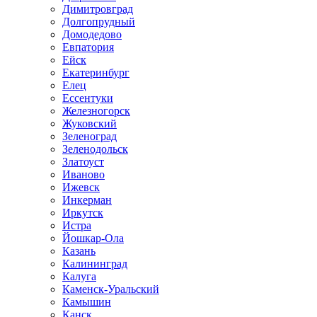
Димитровград
Долгопрудный
Домодедово
Евпатория
Ейск
Екатеринбург
Елец
Ессентуки
Железногорск
Жуковский
Зеленоград
Зеленодольск
Златоуст
Иваново
Ижевск
Инкерман
Иркутск
Истра
Йошкар-Ола
Казань
Калининград
Калуга
Каменск-Уральский
Камышин
Канск