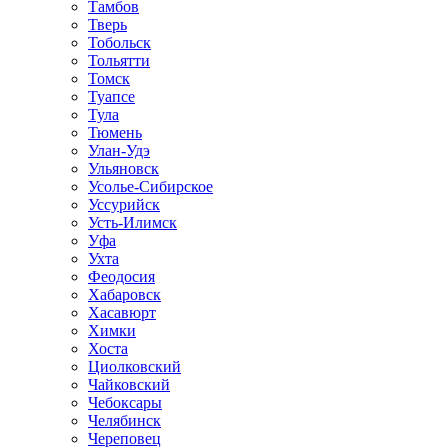
Тамбов
Тверь
Тобольск
Тольятти
Томск
Туапсе
Тула
Тюмень
Улан-Удэ
Ульяновск
Усолье-Сибирское
Уссурийск
Усть-Илимск
Уфа
Ухта
Феодосия
Хабаровск
Хасавюрт
Химки
Хоста
Циолковский
Чайковский
Чебоксары
Челябинск
Череповец