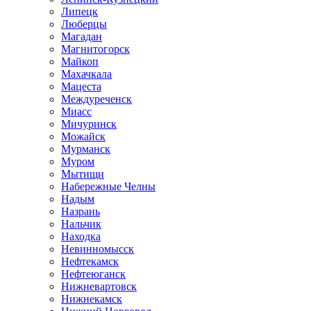
Липецк
Люберцы
Магадан
Магнитогорск
Майкоп
Махачкала
Мацеста
Междуреченск
Миасс
Мичуринск
Можайск
Мурманск
Муром
Мытищи
Набережные Челны
Надым
Назрань
Нальчик
Находка
Невинномысск
Нефтекамск
Нефтеюганск
Нижневартовск
Нижнекамск