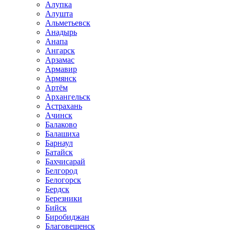
Алупка
Алушта
Альметьевск
Анадырь
Анапа
Ангарск
Арзамас
Армавир
Армянск
Артём
Архангельск
Астрахань
Ачинск
Балаково
Балашиха
Барнаул
Батайск
Бахчисарай
Белгород
Белогорск
Бердск
Березники
Бийск
Биробиджан
Благовещенск