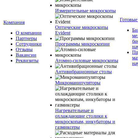
Измерительные микроскопы
Готовые
Компания
Оптические микроскопы
Би
О компании
Evident
ме
Партнеры
би
Сотрудники
Программы микроскопии
на
Отзывы
Пр
Вакансии
ма
Реквизиты
Атомно-силовые микроскопы
на
Антивибрационные столы
Микроманипуляторы
Нагревательные и
охлаждающие столики к
микроскопам, инкубаторы и
газмиксеры