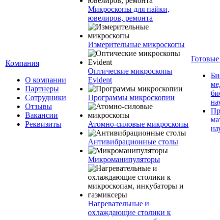
Микроскопы для пайки,
ювелиров, ремонта
Измерительные микроскопы
Готовые
Компания
Оптические микроскопы
Би
О компании
Evident
ме
Партнеры
би
Сотрудники
Программы микроскопии
на
Отзывы
Пр
Вакансии
ма
Реквизиты
Атомно-силовые микроскопы
на
Антивибрационные столы
Микроманипуляторы
Нагревательные и
охлаждающие столики к