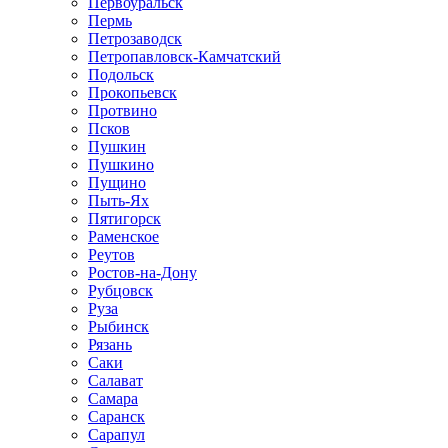
Первоуральск
Пермь
Петрозаводск
Петропавловск-Камчатский
Подольск
Прокопьевск
Протвино
Псков
Пушкин
Пушкино
Пущино
Пыть-Ях
Пятигорск
Раменское
Реутов
Ростов-на-Дону
Рубцовск
Руза
Рыбинск
Рязань
Саки
Салават
Самара
Саранск
Сарапул