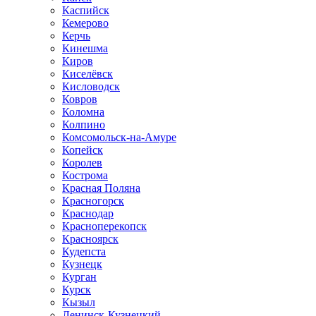
Каспийск
Кемерово
Керчь
Кинешма
Киров
Киселёвск
Кисловодск
Ковров
Коломна
Колпино
Комсомольск-на-Амуре
Копейск
Королев
Кострома
Красная Поляна
Красногорск
Краснодар
Красноперекопск
Красноярск
Кудепста
Кузнецк
Курган
Курск
Кызыл
Ленинск-Кузнецкий