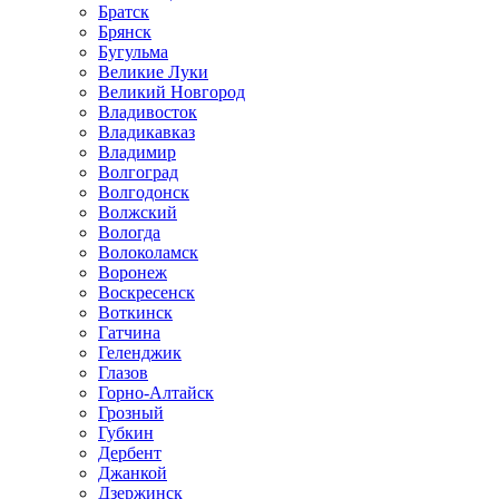
Братск
Брянск
Бугульма
Великие Луки
Великий Новгород
Владивосток
Владикавказ
Владимир
Волгоград
Волгодонск
Волжский
Вологда
Волоколамск
Воронеж
Воскресенск
Воткинск
Гатчина
Геленджик
Глазов
Горно-Алтайск
Грозный
Губкин
Дербент
Джанкой
Дзержинск