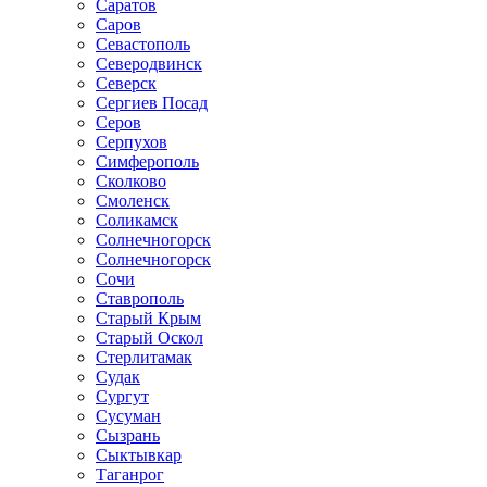
Саратов
Саров
Севастополь
Северодвинск
Северск
Сергиев Посад
Серов
Серпухов
Симферополь
Сколково
Смоленск
Соликамск
Солнечногорск
Солнечногорск
Сочи
Ставрополь
Старый Крым
Старый Оскол
Стерлитамак
Судак
Сургут
Сусуман
Сызрань
Сыктывкар
Таганрог