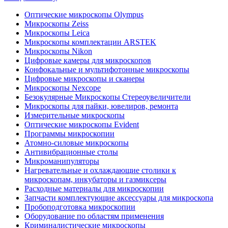
Оптические микроскопы Olympus
Микроскопы Zeiss
Микроскопы Leica
Микроскопы комплектации ARSTEK
Микроскопы Nikon
Цифровые камеры для микроскопов
Конфокальные и мультифотонные микроскопы
Цифровые микроскопы и сканеры
Микроскопы Nexcope
Безокулярные Микроскопы Стереоувеличители
Микроскопы для пайки, ювелиров, ремонта
Измерительные микроскопы
Оптические микроскопы Evident
Программы микроскопии
Атомно-силовые микроскопы
Антивибрационные столы
Микроманипуляторы
Нагревательные и охлаждающие столики к
микроскопам, инкубаторы и газмиксеры
Расходные материалы для микроскопии
Запчасти комплектующие аксессуары для микроскопа
Пробоподготовка микроскопии
Оборудование по областям применения
Криминалистические микроскопы