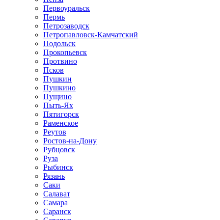
Первоуральск
Пермь
Петрозаводск
Петропавловск-Камчатский
Подольск
Прокопьевск
Протвино
Псков
Пушкин
Пушкино
Пущино
Пыть-Ях
Пятигорск
Раменское
Реутов
Ростов-на-Дону
Рубцовск
Руза
Рыбинск
Рязань
Саки
Салават
Самара
Саранск