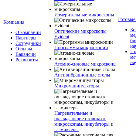
Измерительные микроскопы
Готовые
Компания
Би
Оптические микроскопы
О компании
ме
Evident
Партнеры
би
Сотрудники
на
Программы микроскопии
Отзывы
Пр
Вакансии
ма
Реквизиты
на
Атомно-силовые микроскопы
Антивибрационные столы
Микроманипуляторы
Нагревательные и
охлаждающие столики к
микроскопам, инкубаторы и
газмиксеры