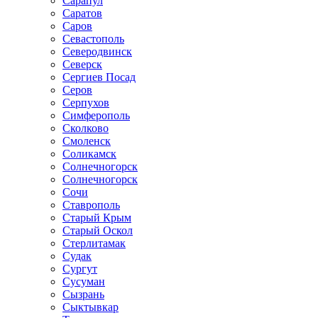
Сарапул
Саратов
Саров
Севастополь
Северодвинск
Северск
Сергиев Посад
Серов
Серпухов
Симферополь
Сколково
Смоленск
Соликамск
Солнечногорск
Солнечногорск
Сочи
Ставрополь
Старый Крым
Старый Оскол
Стерлитамак
Судак
Сургут
Сусуман
Сызрань
Сыктывкар