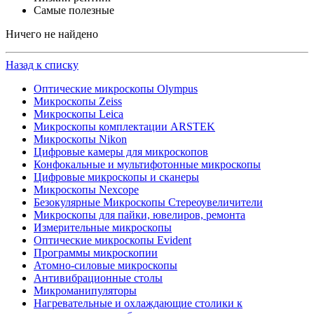
Самые полезные
Ничего не найдено
Назад к списку
Оптические микроскопы Olympus
Микроскопы Zeiss
Микроскопы Leica
Микроскопы комплектации ARSTEK
Микроскопы Nikon
Цифровые камеры для микроскопов
Конфокальные и мультифотонные микроскопы
Цифровые микроскопы и сканеры
Микроскопы Nexcope
Безокулярные Микроскопы Стереоувеличители
Микроскопы для пайки, ювелиров, ремонта
Измерительные микроскопы
Оптические микроскопы Evident
Программы микроскопии
Атомно-силовые микроскопы
Антивибрационные столы
Микроманипуляторы
Нагревательные и охлаждающие столики к