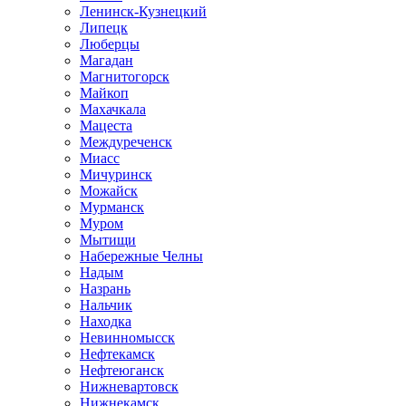
Ленинск-Кузнецкий
Липецк
Люберцы
Магадан
Магнитогорск
Майкоп
Махачкала
Мацеста
Междуреченск
Миасс
Мичуринск
Можайск
Мурманск
Муром
Мытищи
Набережные Челны
Надым
Назрань
Нальчик
Находка
Невинномысск
Нефтекамск
Нефтеюганск
Нижневартовск
Нижнекамск