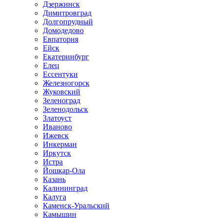
Дзержинск
Димитровград
Долгопрудный
Домодедово
Евпатория
Ейск
Екатеринбург
Елец
Ессентуки
Железногорск
Жуковский
Зеленоград
Зеленодольск
Златоуст
Иваново
Ижевск
Инкерман
Иркутск
Истра
Йошкар-Ола
Казань
Калининград
Калуга
Каменск-Уральский
Камышин