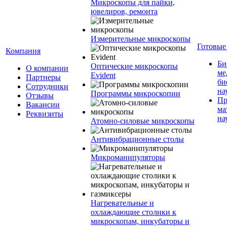
Микроскопы для пайки,
ювелиров, ремонта
Измерительные микроскопы
Готовые
Компания
Би
Оптические микроскопы
О компании
ме
Evident
Партнеры
би
Сотрудники
на
Программы микроскопии
Отзывы
Пр
Вакансии
ма
Реквизиты
на
Атомно-силовые микроскопы
Антивибрационные столы
Микроманипуляторы
Нагревательные и
охлаждающие столики к
микроскопам, инкубаторы и