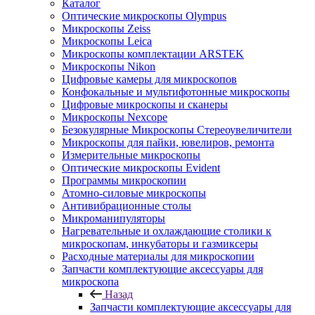
Каталог
Оптические микроскопы Olympus
Микроскопы Zeiss
Микроскопы Leica
Микроскопы комплектации ARSTEK
Микроскопы Nikon
Цифровые камеры для микроскопов
Конфокальные и мультифотонные микроскопы
Цифровые микроскопы и сканеры
Микроскопы Nexcope
Безокулярные Микроскопы Стереоувеличители
Микроскопы для пайки, ювелиров, ремонта
Измерительные микроскопы
Оптические микроскопы Evident
Программы микроскопии
Атомно-силовые микроскопы
Антивибрационные столы
Микроманипуляторы
Нагревательные и охлаждающие столики к
микроскопам, инкубаторы и газмиксеры
Расходные материалы для микроскопии
Запчасти комплектующие аксессуары для
микроскопа
Назад
Запчасти комплектующие аксессуары для