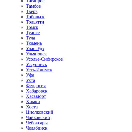
Таганрог
Тамбов
Тверь
Тобольск
Тольятти
Томск
Туапсе
Тула
Тюмень
Улан-Удэ
Ульяновск
Усолье-Сибирское
Уссурийск
Усть-Илимск
Уфа
Ухта
Феодосия
Хабаровск
Хасавюрт
Химки
Хоста
Циолковский
Чайковский
Чебоксары
Челябинск