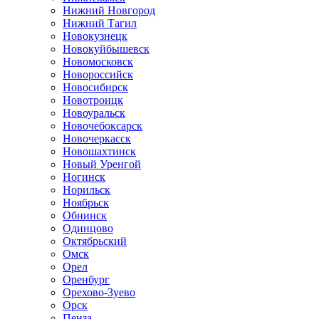
Нижний Новгород
Нижний Тагил
Новокузнецк
Новокуйбышевск
Новомосковск
Новороссийск
Новосибирск
Новотроицк
Новоуральск
Новочебоксарск
Новочеркасск
Новошахтинск
Новый Уренгой
Ногинск
Норильск
Ноябрьск
Обнинск
Одинцово
Октябрьский
Омск
Орел
Оренбург
Орехово-Зуево
Орск
Пенза