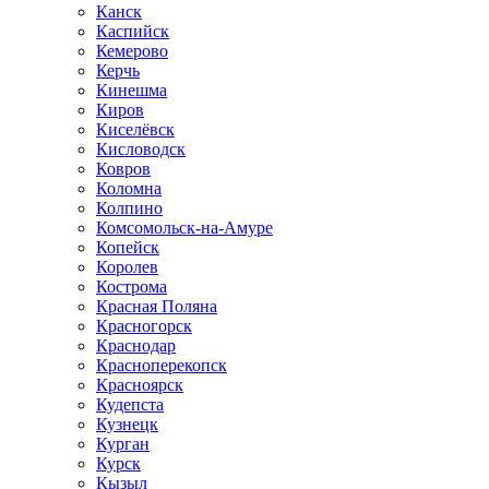
Канск
Каспийск
Кемерово
Керчь
Кинешма
Киров
Киселёвск
Кисловодск
Ковров
Коломна
Колпино
Комсомольск-на-Амуре
Копейск
Королев
Кострома
Красная Поляна
Красногорск
Краснодар
Красноперекопск
Красноярск
Кудепста
Кузнецк
Курган
Курск
Кызыл