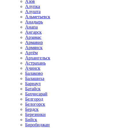
Азов
Алупка
Алушта
Альметьевск
Анадырь
Анапа
Ангарск
Арзамас
Армавир
Армянск
Артём
Архангельск
Астрахань
Ачинск
Балаково
Балашиха
Барнаул
Батайск
Бахчисарай
Белгород
Белогорск
Бердск
Березники
Бийск
Биробиджан