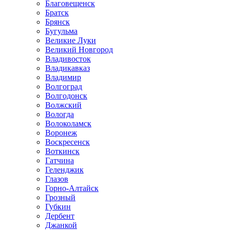
Благовещенск
Братск
Брянск
Бугульма
Великие Луки
Великий Новгород
Владивосток
Владикавказ
Владимир
Волгоград
Волгодонск
Волжский
Вологда
Волоколамск
Воронеж
Воскресенск
Воткинск
Гатчина
Геленджик
Глазов
Горно-Алтайск
Грозный
Губкин
Дербент
Джанкой