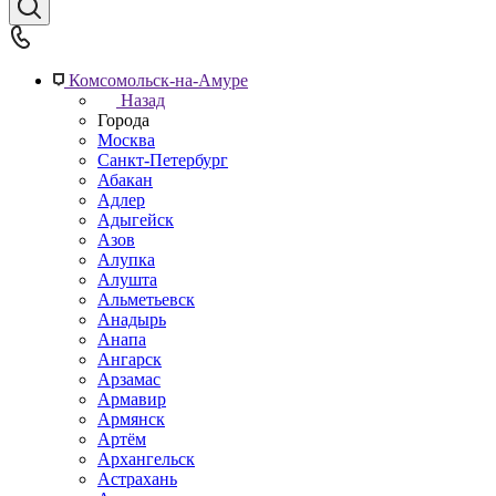
Комсомольск-на-Амуре
Назад
Города
Москва
Санкт-Петербург
Абакан
Адлер
Адыгейск
Азов
Алупка
Алушта
Альметьевск
Анадырь
Анапа
Ангарск
Арзамас
Армавир
Армянск
Артём
Архангельск
Астрахань