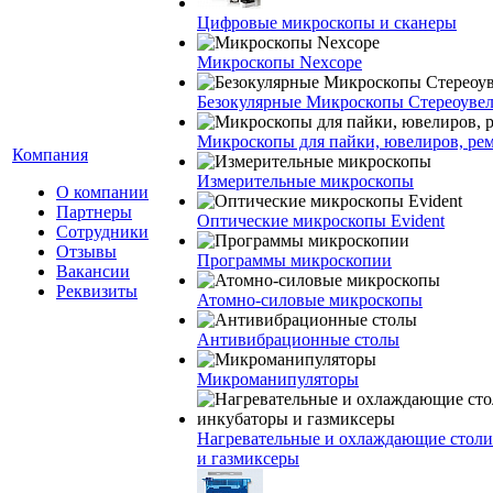
Цифровые микроскопы и сканеры
Микроскопы Nexcope
Безокулярные Микроскопы Стереоуве
Микроскопы для пайки, ювелиров, ре
Компания
Измерительные микроскопы
О компании
Партнеры
Оптические микроскопы Evident
Сотрудники
Отзывы
Программы микроскопии
Вакансии
Реквизиты
Атомно-силовые микроскопы
Антивибрационные столы
Микроманипуляторы
Нагревательные и охлаждающие столи
и газмиксеры