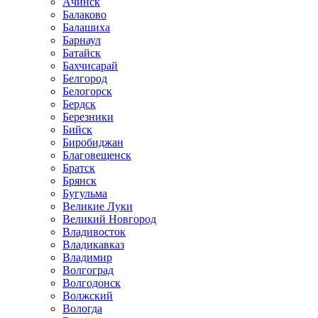
Ачинск
Балаково
Балашиха
Барнаул
Батайск
Бахчисарай
Белгород
Белогорск
Бердск
Березники
Бийск
Биробиджан
Благовещенск
Братск
Брянск
Бугульма
Великие Луки
Великий Новгород
Владивосток
Владикавказ
Владимир
Волгоград
Волгодонск
Волжский
Вологда