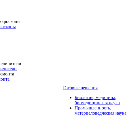
роскопы
личители
монта
Готовые решения
Биология, медицина,
биомедицинская наука
Промышленность,
материаловедческая наука