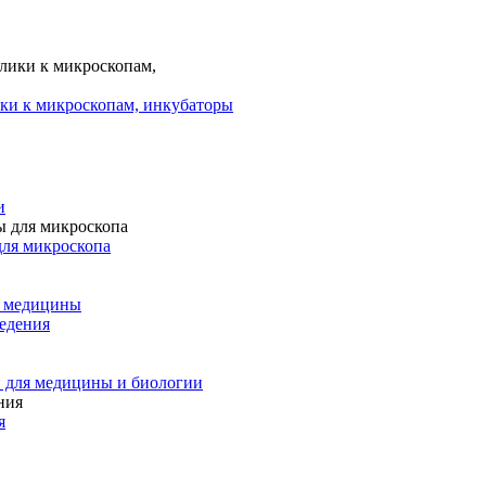
ки к микроскопам, инкубаторы
и
для микроскопа
и медицины
едения
 для медицины и биологии
я