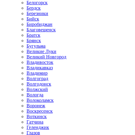
Белогорск
Бердск
Березники
Бийск
Биробиджан
Благовещенск
Братск
Брянск
Бугульма
Великие Луки
Великий Новгород
Владивосток
Владикавказ
Владимир
Волгоград
Волгодонск
Волжский
Вологда
Волоколамск
Воронеж
Воскресенск
Воткинск
Гатчина
Геленджик
Глазов