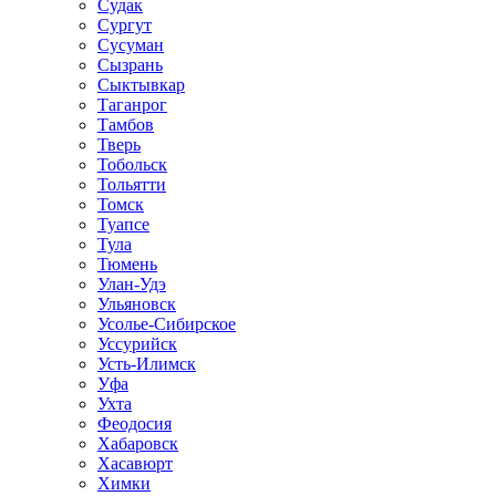
Судак
Сургут
Сусуман
Сызрань
Сыктывкар
Таганрог
Тамбов
Тверь
Тобольск
Тольятти
Томск
Туапсе
Тула
Тюмень
Улан-Удэ
Ульяновск
Усолье-Сибирское
Уссурийск
Усть-Илимск
Уфа
Ухта
Феодосия
Хабаровск
Хасавюрт
Химки