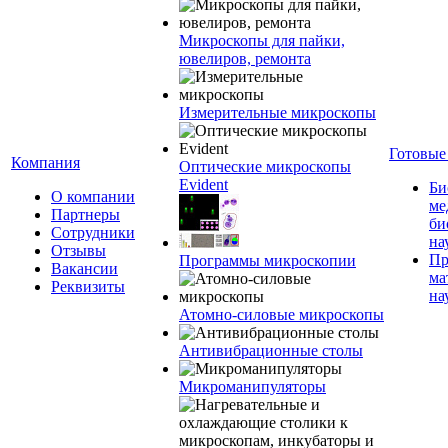
Микроскопы для пайки,
ювелиров, ремонта
Измерительные микроскопы
Готовые
Компания
Оптические микроскопы
Evident
Би
О компании
ме
Партнеры
би
Сотрудники
на
Отзывы
Пр
Программы микроскопии
Вакансии
ма
Реквизиты
на
Атомно-силовые микроскопы
Антивибрационные столы
Микроманипуляторы