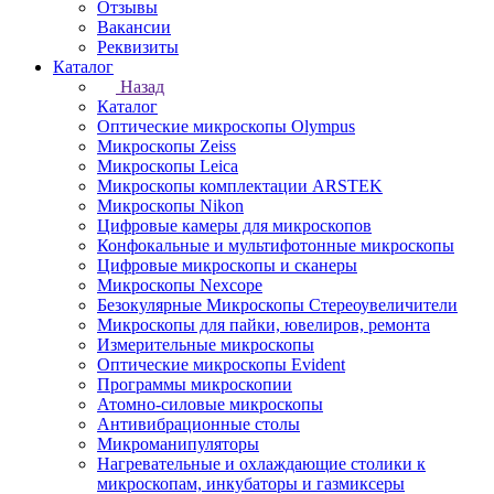
Отзывы
Вакансии
Реквизиты
Каталог
Назад
Каталог
Оптические микроскопы Olympus
Микроскопы Zeiss
Микроскопы Leica
Микроскопы комплектации ARSTEK
Микроскопы Nikon
Цифровые камеры для микроскопов
Конфокальные и мультифотонные микроскопы
Цифровые микроскопы и сканеры
Микроскопы Nexcope
Безокулярные Микроскопы Стереоувеличители
Микроскопы для пайки, ювелиров, ремонта
Измерительные микроскопы
Оптические микроскопы Evident
Программы микроскопии
Атомно-силовые микроскопы
Антивибрационные столы
Микроманипуляторы
Нагревательные и охлаждающие столики к
микроскопам, инкубаторы и газмиксеры