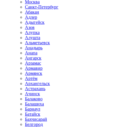
Москва
Санкт-Петербург
Абакан
Адлер
Адыгейск
Азов
Алупка
Алушта
Альметьевск
Анадырь
Анапа
Ангарск
Арзамас
Армавир
Армянск
Артём
Архангельск
Астрахань
Ачинск
Балаково
Балашиха
Барнаул
Батайск
Бахчисарай
Белгород