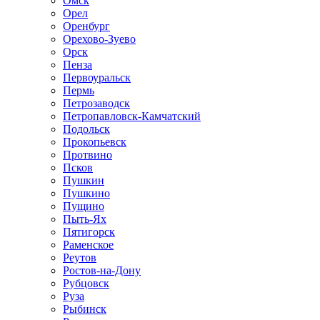
Омск
Орел
Оренбург
Орехово-Зуево
Орск
Пенза
Первоуральск
Пермь
Петрозаводск
Петропавловск-Камчатский
Подольск
Прокопьевск
Протвино
Псков
Пушкин
Пушкино
Пущино
Пыть-Ях
Пятигорск
Раменское
Реутов
Ростов-на-Дону
Рубцовск
Руза
Рыбинск