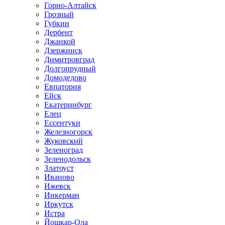
Горно-Алтайск
Грозный
Губкин
Дербент
Джанкой
Дзержинск
Димитровград
Долгопрудный
Домодедово
Евпатория
Ейск
Екатеринбург
Елец
Ессентуки
Железногорск
Жуковский
Зеленоград
Зеленодольск
Златоуст
Иваново
Ижевск
Инкерман
Иркутск
Истра
Йошкар-Ола