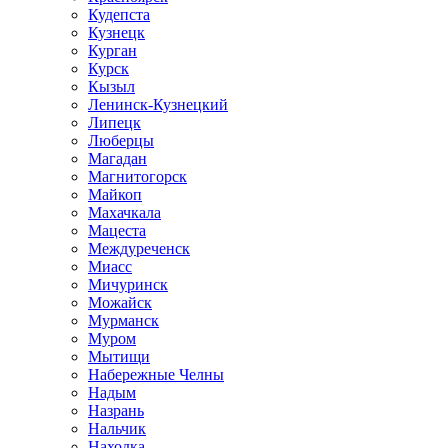
Кудепста
Кузнецк
Курган
Курск
Кызыл
Ленинск-Кузнецкий
Липецк
Люберцы
Магадан
Магнитогорск
Майкоп
Махачкала
Мацеста
Междуреченск
Миасс
Мичуринск
Можайск
Мурманск
Муром
Мытищи
Набережные Челны
Надым
Назрань
Нальчик
Находка