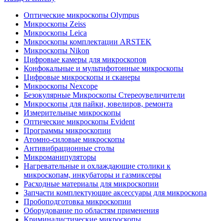
Оптические микроскопы Olympus
Микроскопы Zeiss
Микроскопы Leica
Микроскопы комплектации ARSTEK
Микроскопы Nikon
Цифровые камеры для микроскопов
Конфокальные и мультифотонные микроскопы
Цифровые микроскопы и сканеры
Микроскопы Nexcope
Безокулярные Микроскопы Стереоувеличители
Микроскопы для пайки, ювелиров, ремонта
Измерительные микроскопы
Оптические микроскопы Evident
Программы микроскопии
Атомно-силовые микроскопы
Антивибрационные столы
Микроманипуляторы
Нагревательные и охлаждающие столики к
микроскопам, инкубаторы и газмиксеры
Расходные материалы для микроскопии
Запчасти комплектующие аксессуары для микроскопа
Пробоподготовка микроскопии
Оборудование по областям применения
Криминалистические микроскопы