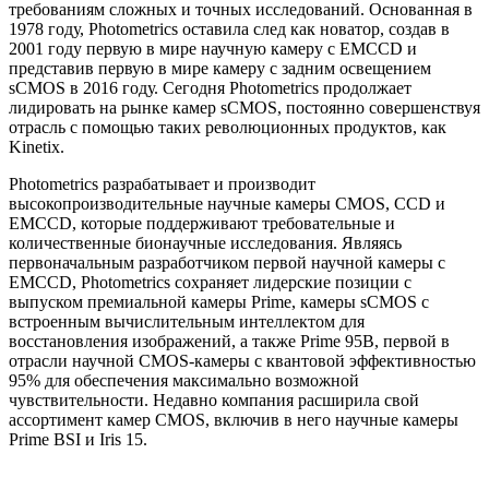
требованиям сложных и точных исследований. Основанная в
1978 году, Photometrics оставила след как новатор, создав в
2001 году первую в мире научную камеру с EMCCD и
представив первую в мире камеру с задним освещением
sCMOS в 2016 году. Сегодня Photometrics продолжает
лидировать на рынке камер sCMOS, постоянно совершенствуя
отрасль с помощью таких революционных продуктов, как
Kinetix.
Photometrics разрабатывает и производит
высокопроизводительные научные камеры CMOS, CCD и
EMCCD, которые поддерживают требовательные и
количественные бионаучные исследования. Являясь
первоначальным разработчиком первой научной камеры с
EMCCD, Photometrics сохраняет лидерские позиции с
выпуском премиальной камеры Prime, камеры sCMOS с
встроенным вычислительным интеллектом для
восстановления изображений, а также Prime 95B, первой в
отрасли научной CMOS-камеры с квантовой эффективностью
95% для обеспечения максимально возможной
чувствительности. Недавно компания расширила свой
ассортимент камер CMOS, включив в него научные камеры
Prime BSI и Iris 15.