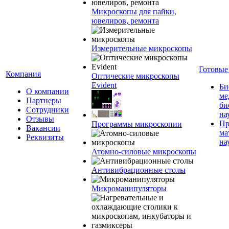
Микроскопы для пайки,
ювелиров, ремонта
Измерительные микроскопы
Готовые
Компания
Оптические микроскопы
Evident
Би
О компании
ме
Партнеры
би
Сотрудники
на
Отзывы
Пр
Программы микроскопии
Вакансии
ма
Реквизиты
на
Атомно-силовые микроскопы
Антивибрационные столы
Микроманипуляторы