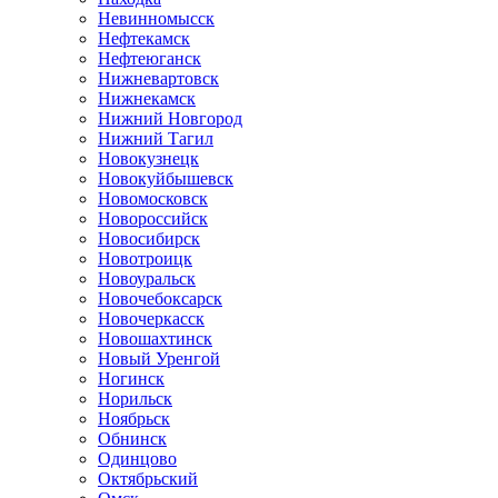
Невинномысск
Нефтекамск
Нефтеюганск
Нижневартовск
Нижнекамск
Нижний Новгород
Нижний Тагил
Новокузнецк
Новокуйбышевск
Новомосковск
Новороссийск
Новосибирск
Новотроицк
Новоуральск
Новочебоксарск
Новочеркасск
Новошахтинск
Новый Уренгой
Ногинск
Норильск
Ноябрьск
Обнинск
Одинцово
Октябрьский