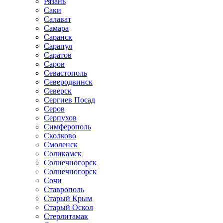
Рязань
Саки
Салават
Самара
Саранск
Сарапул
Саратов
Саров
Севастополь
Северодвинск
Северск
Сергиев Посад
Серов
Серпухов
Симферополь
Сколково
Смоленск
Соликамск
Солнечногорск
Солнечногорск
Сочи
Ставрополь
Старый Крым
Старый Оскол
Стерлитамак