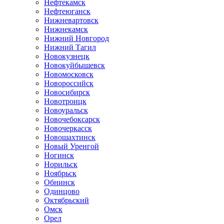
Нефтекамск
Нефтеюганск
Нижневартовск
Нижнекамск
Нижний Новгород
Нижний Тагил
Новокузнецк
Новокуйбышевск
Новомосковск
Новороссийск
Новосибирск
Новотроицк
Новоуральск
Новочебоксарск
Новочеркасск
Новошахтинск
Новый Уренгой
Ногинск
Норильск
Ноябрьск
Обнинск
Одинцово
Октябрьский
Омск
Орел