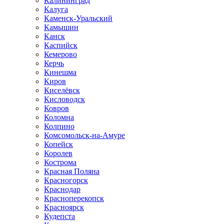
Калининград
Калуга
Каменск-Уральский
Камышин
Канск
Каспийск
Кемерово
Керчь
Кинешма
Киров
Киселёвск
Кисловодск
Ковров
Коломна
Колпино
Комсомольск-на-Амуре
Копейск
Королев
Кострома
Красная Поляна
Красногорск
Краснодар
Красноперекопск
Красноярск
Кудепста