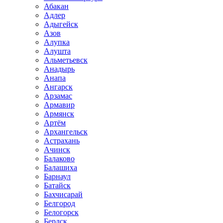
Абакан
Адлер
Адыгейск
Азов
Алупка
Алушта
Альметьевск
Анадырь
Анапа
Ангарск
Арзамас
Армавир
Армянск
Артём
Архангельск
Астрахань
Ачинск
Балаково
Балашиха
Барнаул
Батайск
Бахчисарай
Белгород
Белогорск
Бердск