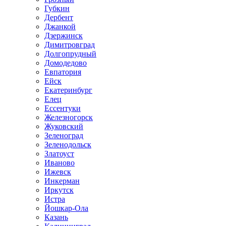
Губкин
Дербент
Джанкой
Дзержинск
Димитровград
Долгопрудный
Домодедово
Евпатория
Ейск
Екатеринбург
Елец
Ессентуки
Железногорск
Жуковский
Зеленоград
Зеленодольск
Златоуст
Иваново
Ижевск
Инкерман
Иркутск
Истра
Йошкар-Ола
Казань