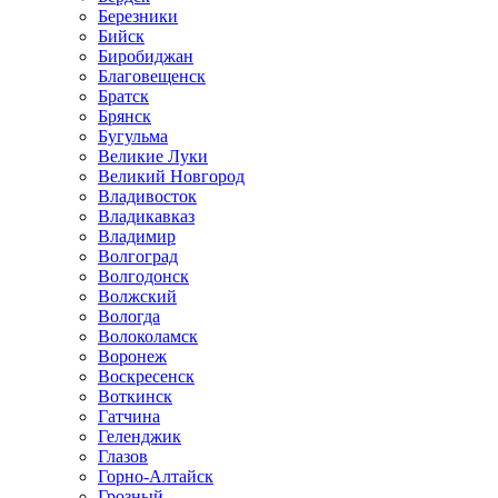
Березники
Бийск
Биробиджан
Благовещенск
Братск
Брянск
Бугульма
Великие Луки
Великий Новгород
Владивосток
Владикавказ
Владимир
Волгоград
Волгодонск
Волжский
Вологда
Волоколамск
Воронеж
Воскресенск
Воткинск
Гатчина
Геленджик
Глазов
Горно-Алтайск
Грозный