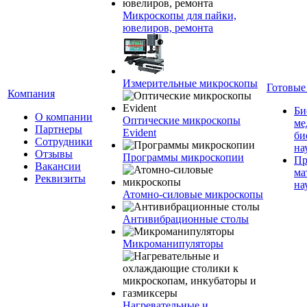
Микроскопы для пайки,
ювелиров, ремонта
Измерительные микроскопы
Готовые
Компания
Би
О компании
Оптические микроскопы
ме
Партнеры
Evident
би
Сотрудники
на
Отзывы
Программы микроскопии
Пр
Вакансии
ма
Реквизиты
на
Атомно-силовые микроскопы
Антивибрационные столы
Микроманипуляторы
Нагревательные и