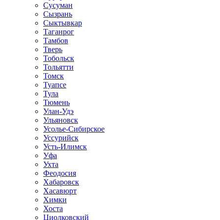
Сусуман
Сызрань
Сыктывкар
Таганрог
Тамбов
Тверь
Тобольск
Тольятти
Томск
Туапсе
Тула
Тюмень
Улан-Удэ
Ульяновск
Усолье-Сибирское
Уссурийск
Усть-Илимск
Уфа
Ухта
Феодосия
Хабаровск
Хасавюрт
Химки
Хоста
Циолковский