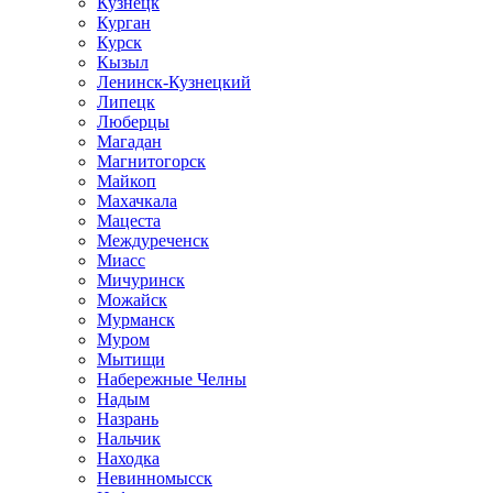
Кузнецк
Курган
Курск
Кызыл
Ленинск-Кузнецкий
Липецк
Люберцы
Магадан
Магнитогорск
Майкоп
Махачкала
Мацеста
Междуреченск
Миасс
Мичуринск
Можайск
Мурманск
Муром
Мытищи
Набережные Челны
Надым
Назрань
Нальчик
Находка
Невинномысск