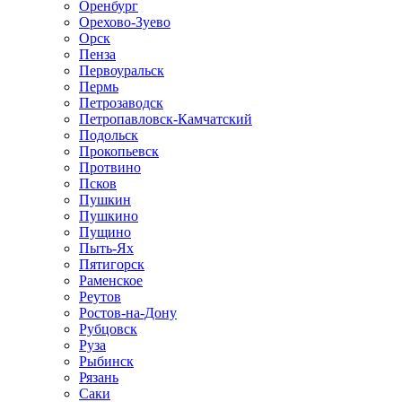
Оренбург
Орехово-Зуево
Орск
Пенза
Первоуральск
Пермь
Петрозаводск
Петропавловск-Камчатский
Подольск
Прокопьевск
Протвино
Псков
Пушкин
Пушкино
Пущино
Пыть-Ях
Пятигорск
Раменское
Реутов
Ростов-на-Дону
Рубцовск
Руза
Рыбинск
Рязань
Саки