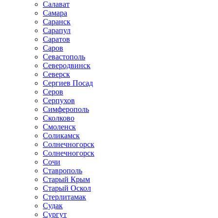
Салават
Самара
Саранск
Сарапул
Саратов
Саров
Севастополь
Северодвинск
Северск
Сергиев Посад
Серов
Серпухов
Симферополь
Сколково
Смоленск
Соликамск
Солнечногорск
Солнечногорск
Сочи
Ставрополь
Старый Крым
Старый Оскол
Стерлитамак
Судак
Сургут