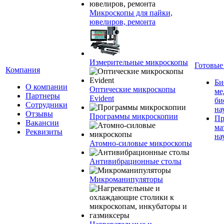
Микроскопы для пайки,
ювелиров, ремонта
Измерительные микроскопы
Готовые
Компания
Би
О компании
Оптические микроскопы
ме
Партнеры
Evident
би
Сотрудники
на
Отзывы
Программы микроскопии
Пр
Вакансии
ма
Реквизиты
на
Атомно-силовые микроскопы
Антивибрационные столы
Микроманипуляторы