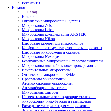
Реквизиты
Каталог
Назад
Каталог
Оптические микроскопы Olympus
Микроскопы Zeiss
Микроскопы Leica
Микроскопы комплектации ARSTEK
Микроскопы Nikon
Цифровые камеры для микроскопов
Конфокальные и мультифотонные микроскопы
Цифровые микроскопы и сканеры
Микроскопы Nexcope
Безокулярные Микроскопы Стереоувеличители
Микроскопы для пайки, ювелиров, ремонта
Измерительные микроскопы
Оптические микроскопы Evident
Программы микроскопии
Атомно-силовые микроскопы
Антивибрационные столы
Микроманипуляторы
Нагревательные и охлаждающие столики к
микроскопам, инкубаторы и газмиксеры
Расходные материалы для микроскопии
Запчасти комплектующие аксессуары для