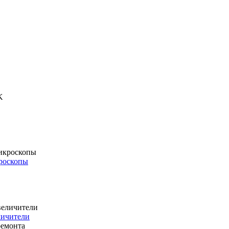
роскопы
личители