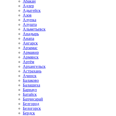
Абакан
Адлер
Адыгейск
Азов
Алупка
Алушта
Альметьевск
Анадырь
Анапа
Ангарск
Арзамас
Армавир
Армянск
Артём
Архангельск
Астрахань
Ачинск
Балаково
Балашиха
Барнаул
Батайск
Бахчисарай
Белгород
Белогорск
Бердск