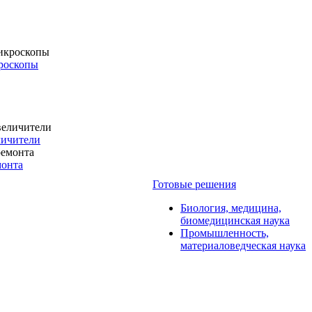
роскопы
личители
монта
Готовые решения
Биология, медицина,
биомедицинская наука
Промышленность,
материаловедческая наука