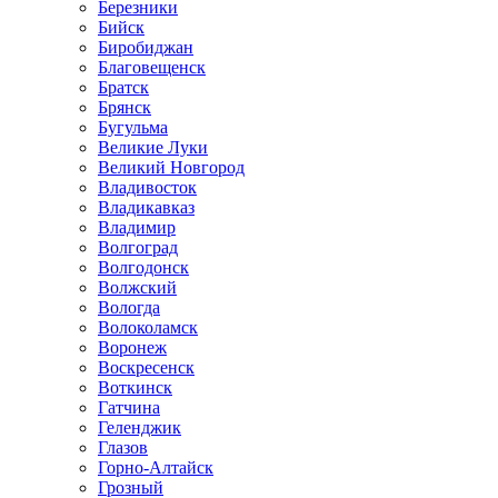
Березники
Бийск
Биробиджан
Благовещенск
Братск
Брянск
Бугульма
Великие Луки
Великий Новгород
Владивосток
Владикавказ
Владимир
Волгоград
Волгодонск
Волжский
Вологда
Волоколамск
Воронеж
Воскресенск
Воткинск
Гатчина
Геленджик
Глазов
Горно-Алтайск
Грозный