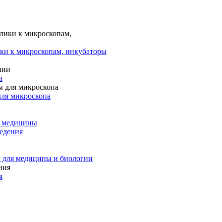
ки к микроскопам, инкубаторы
и
для микроскопа
и медицины
едения
 для медицины и биологии
я