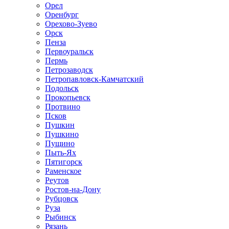
Орел
Оренбург
Орехово-Зуево
Орск
Пенза
Первоуральск
Пермь
Петрозаводск
Петропавловск-Камчатский
Подольск
Прокопьевск
Протвино
Псков
Пушкин
Пушкино
Пущино
Пыть-Ях
Пятигорск
Раменское
Реутов
Ростов-на-Дону
Рубцовск
Руза
Рыбинск
Рязань