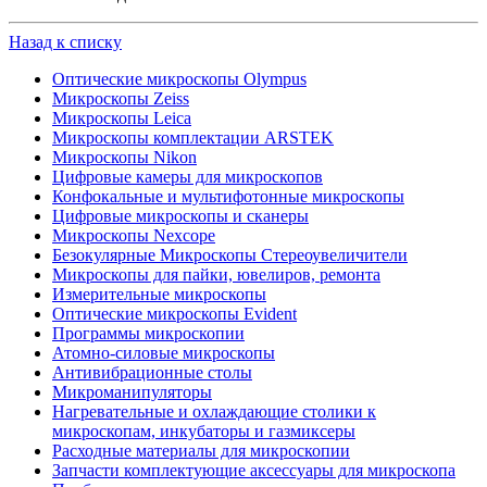
Назад к списку
Оптические микроскопы Olympus
Микроскопы Zeiss
Микроскопы Leica
Микроскопы комплектации ARSTEK
Микроскопы Nikon
Цифровые камеры для микроскопов
Конфокальные и мультифотонные микроскопы
Цифровые микроскопы и сканеры
Микроскопы Nexcope
Безокулярные Микроскопы Стереоувеличители
Микроскопы для пайки, ювелиров, ремонта
Измерительные микроскопы
Оптические микроскопы Evident
Программы микроскопии
Атомно-силовые микроскопы
Антивибрационные столы
Микроманипуляторы
Нагревательные и охлаждающие столики к
микроскопам, инкубаторы и газмиксеры
Расходные материалы для микроскопии
Запчасти комплектующие аксессуары для микроскопа