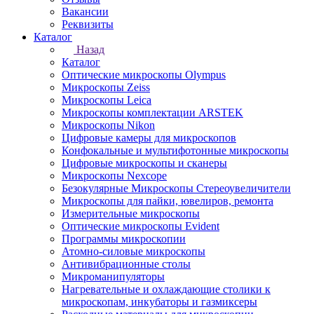
Вакансии
Реквизиты
Каталог
Назад
Каталог
Оптические микроскопы Olympus
Микроскопы Zeiss
Микроскопы Leica
Микроскопы комплектации ARSTEK
Микроскопы Nikon
Цифровые камеры для микроскопов
Конфокальные и мультифотонные микроскопы
Цифровые микроскопы и сканеры
Микроскопы Nexcope
Безокулярные Микроскопы Стереоувеличители
Микроскопы для пайки, ювелиров, ремонта
Измерительные микроскопы
Оптические микроскопы Evident
Программы микроскопии
Атомно-силовые микроскопы
Антивибрационные столы
Микроманипуляторы
Нагревательные и охлаждающие столики к
микроскопам, инкубаторы и газмиксеры