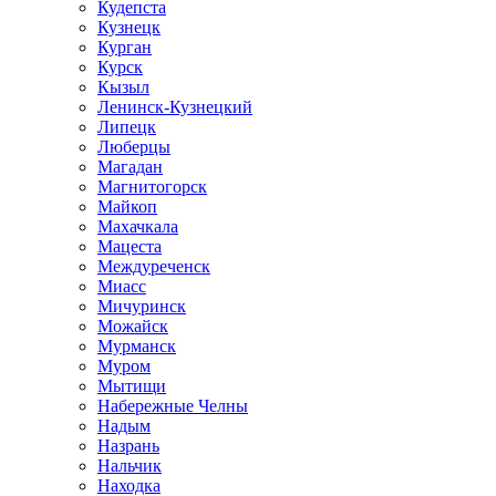
Кудепста
Кузнецк
Курган
Курск
Кызыл
Ленинск-Кузнецкий
Липецк
Люберцы
Магадан
Магнитогорск
Майкоп
Махачкала
Мацеста
Междуреченск
Миасс
Мичуринск
Можайск
Мурманск
Муром
Мытищи
Набережные Челны
Надым
Назрань
Нальчик
Находка