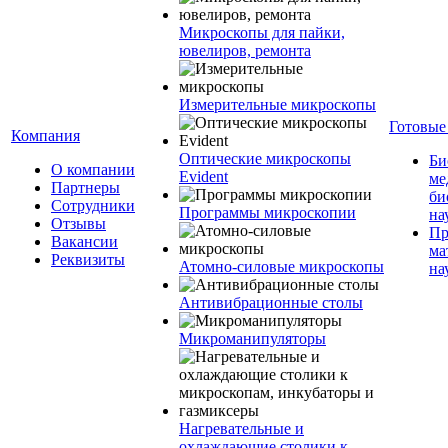
Микроскопы для пайки,
ювелиров, ремонта
Измерительные микроскопы
Готовые
Компания
Оптические микроскопы
Би
О компании
Evident
ме
Партнеры
би
Сотрудники
Программы микроскопии
на
Отзывы
Пр
Вакансии
ма
Реквизиты
Атомно-силовые микроскопы
на
Антивибрационные столы
Микроманипуляторы
Нагревательные и
охлаждающие столики к