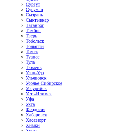
Сургут
Сусуман
Сызрань
Сыктывкар
Таганрог
Тамбов
Тверь
Тобольск
Тольятти
Томск
Туапсе
Тула
Тюмень
Улан-Удэ
Ульяновск
Усолье-Сибирское
Уссурийск
Усть-Илимск
Уфа
Ухта
Феодосия
Хабаровск
Хасавюрт
Химки
Хоста