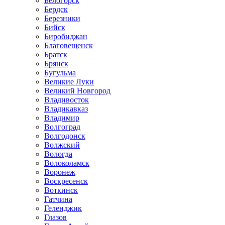
Белогорск
Бердск
Березники
Бийск
Биробиджан
Благовещенск
Братск
Брянск
Бугульма
Великие Луки
Великий Новгород
Владивосток
Владикавказ
Владимир
Волгоград
Волгодонск
Волжский
Вологда
Волоколамск
Воронеж
Воскресенск
Воткинск
Гатчина
Геленджик
Глазов