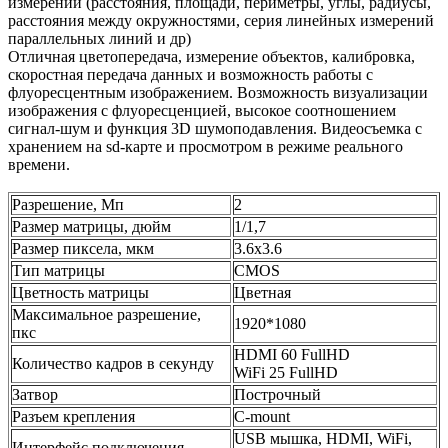
измерений (расстояния, площади, периметры, углы, радиусы,
расстояния между окружностями, серия линейных измерений
параллельных линий и др)
Отличная цветопередача, измерение объектов, калибровка,
скоростная передача данных и возможность работы с
флуоресцентным изображением. Возможность визуализации
изображения с флуоресценцией, высокое соотношением
сигнал-шум и функция 3D шумоподавления. Видеосъемка с
хранением на sd-карте и просмотром в режиме реального
времени.
Разрешение, Мп
2
Размер матрицы, дюйм
1/1,7
Размер пиксела, мкм
3.6x3.6
Тип матрицы
CMOS
Цветность матрицы
Цветная
Максимальное разрешение,
1920*1080
пкс
HDMI 60 FullHD
Количество кадров в секунду
WiFi 25 FullHD
Затвор
Построчный
Разъем крепления
C-mount
USB мышка, HDMI, WiFi,
Интерфейс подключения