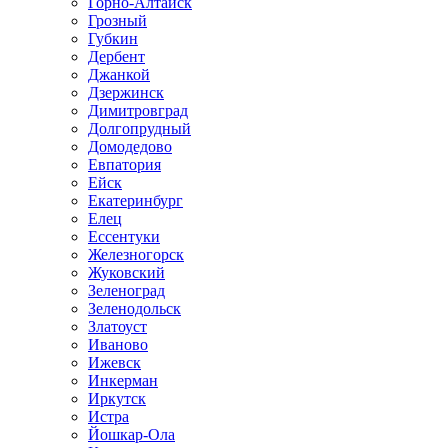
Горно-Алтайск
Грозный
Губкин
Дербент
Джанкой
Дзержинск
Димитровград
Долгопрудный
Домодедово
Евпатория
Ейск
Екатеринбург
Елец
Ессентуки
Железногорск
Жуковский
Зеленоград
Зеленодольск
Златоуст
Иваново
Ижевск
Инкерман
Иркутск
Истра
Йошкар-Ола