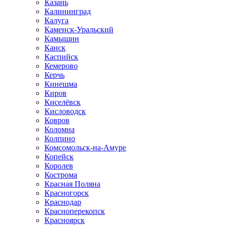
Казань
Калининград
Калуга
Каменск-Уральский
Камышин
Канск
Каспийск
Кемерово
Керчь
Кинешма
Киров
Киселёвск
Кисловодск
Ковров
Коломна
Колпино
Комсомольск-на-Амуре
Копейск
Королев
Кострома
Красная Поляна
Красногорск
Краснодар
Красноперекопск
Красноярск