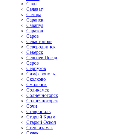
Саки
Салават
Самара
Саранск
Сарапул
Саратов
Саров
Севастополь
Северодвинск
Северск
Сергиев Посад
Серов
Серпухов
Симферополь
Сколково
Смоленск
Соликамск
Солнечногорск
Солнечногорск
Сочи
Ставрополь
Старый Крым
Старый Оскол
Стерлитамак
Судак