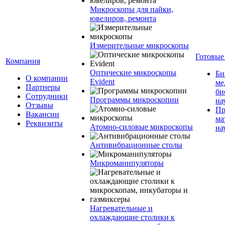
Микроскопы для пайки,
ювелиров, ремонта
Измерительные микроскопы
Готовые
Компания
Оптические микроскопы
Би
О компании
Evident
ме
Партнеры
би
Сотрудники
Программы микроскопии
на
Отзывы
Пр
Вакансии
ма
Реквизиты
Атомно-силовые микроскопы
на
Антивибрационные столы
Микроманипуляторы
Нагревательные и
охлаждающие столики к