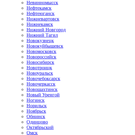
Невинномысск
Нефтекамск
Нефтеюганск
Нижневартовск
Нижнекамск
Нижний Новгород
Нижний Тагил
Новокузнецк
Новокуйбышевск
Новомосковск
Новороссийск
Новосибирск
Новотроицк
Новоуральск
Новочебоксарск
Новочеркасск
Новошахтинск
Новый Уренгой
Ногинск
Норильск
Ноябрьск
Обнинск
Одинцово
Октябрьский
Омск