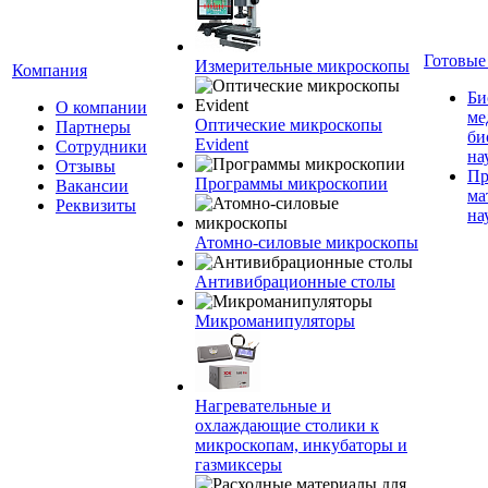
Готовые
Измерительные микроскопы
Компания
Би
О компании
ме
Оптические микроскопы
Партнеры
би
Evident
Сотрудники
на
Отзывы
Пр
Программы микроскопии
Вакансии
ма
Реквизиты
на
Атомно-силовые микроскопы
Антивибрационные столы
Микроманипуляторы
Нагревательные и
охлаждающие столики к
микроскопам, инкубаторы и
газмиксеры