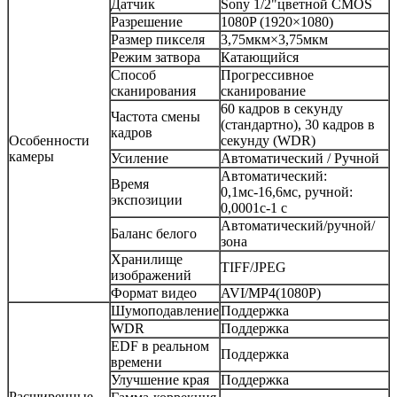
Датчик
Sony 1/2"цветной CMOS
Разрешение
1080P (1920×1080)
Размер пикселя
3,75мкм×3,75мкм
Режим затвора
Катающийся
Способ
Прогрессивное
сканирования
сканирование
60 кадров в секунду
Частота смены
(стандартно), 30 кадров в
кадров
Особенности
секунду (WDR)
камеры
Усиление
Автоматический / Ручной
Автоматический:
Время
0,1мс-16,6мс, ручной:
экспозиции
0,0001с-1 с
Автоматический/ручной/
Баланс белого
зона
Хранилище
TIFF/JPEG
изображений
Формат видео
AVI/MP4(1080P)
Шумоподавление
Поддержка
WDR
Поддержка
EDF в реальном
Поддержка
времени
Улучшение края
Поддержка
Расширенные