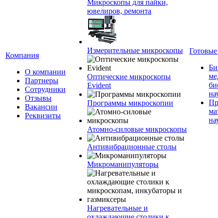
Микроскопы для пайки,
ювелиров, ремонта
Измерительные микроскопы
Готовые
Компания
Би
О компании
ме
Оптические микроскопы
Партнеры
би
Evident
Сотрудники
на
Отзывы
Пр
Программы микроскопии
Вакансии
ма
Реквизиты
на
Атомно-силовые микроскопы
Антивибрационные столы
Микроманипуляторы
Нагревательные и
охлаждающие столики к