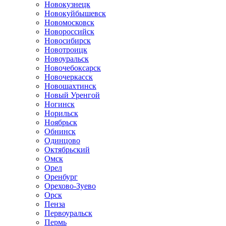
Новокузнецк
Новокуйбышевск
Новомосковск
Новороссийск
Новосибирск
Новотроицк
Новоуральск
Новочебоксарск
Новочеркасск
Новошахтинск
Новый Уренгой
Ногинск
Норильск
Ноябрьск
Обнинск
Одинцово
Октябрьский
Омск
Орел
Оренбург
Орехово-Зуево
Орск
Пенза
Первоуральск
Пермь