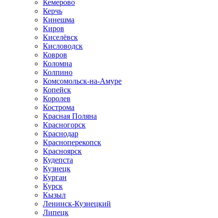
Кемерово
Керчь
Кинешма
Киров
Киселёвск
Кисловодск
Ковров
Коломна
Колпино
Комсомольск-на-Амуре
Копейск
Королев
Кострома
Красная Поляна
Красногорск
Краснодар
Красноперекопск
Красноярск
Кудепста
Кузнецк
Курган
Курск
Кызыл
Ленинск-Кузнецкий
Липецк