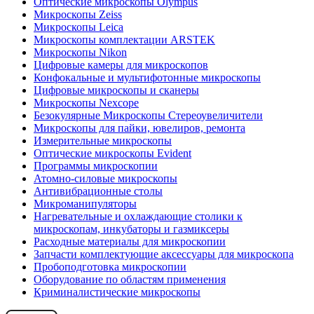
Оптические микроскопы Olympus
Микроскопы Zeiss
Микроскопы Leica
Микроскопы комплектации ARSTEK
Микроскопы Nikon
Цифровые камеры для микроскопов
Конфокальные и мультифотонные микроскопы
Цифровые микроскопы и сканеры
Микроскопы Nexcope
Безокулярные Микроскопы Стереоувеличители
Микроскопы для пайки, ювелиров, ремонта
Измерительные микроскопы
Оптические микроскопы Evident
Программы микроскопии
Атомно-силовые микроскопы
Антивибрационные столы
Микроманипуляторы
Нагревательные и охлаждающие столики к
микроскопам, инкубаторы и газмиксеры
Расходные материалы для микроскопии
Запчасти комплектующие аксессуары для микроскопа
Пробоподготовка микроскопии
Оборудование по областям применения
Криминалистические микроскопы