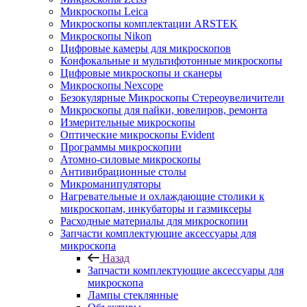
Микроскопы Leica
Микроскопы комплектации ARSTEK
Микроскопы Nikon
Цифровые камеры для микроскопов
Конфокальные и мультифотонные микроскопы
Цифровые микроскопы и сканеры
Микроскопы Nexcope
Безокулярные Микроскопы Стереоувеличители
Микроскопы для пайки, ювелиров, ремонта
Измерительные микроскопы
Оптические микроскопы Evident
Программы микроскопии
Атомно-силовые микроскопы
Антивибрационные столы
Микроманипуляторы
Нагревательные и охлаждающие столики к
микроскопам, инкубаторы и газмиксеры
Расходные материалы для микроскопии
Запчасти комплектующие аксессуары для
микроскопа
Назад
Запчасти комплектующие аксессуары для
микроскопа
Лампы стеклянные