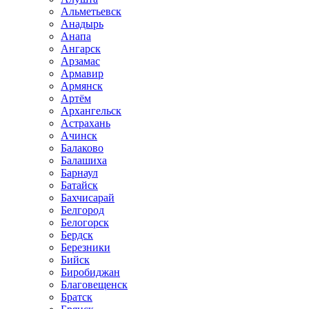
Альметьевск
Анадырь
Анапа
Ангарск
Арзамас
Армавир
Армянск
Артём
Архангельск
Астрахань
Ачинск
Балаково
Балашиха
Барнаул
Батайск
Бахчисарай
Белгород
Белогорск
Бердск
Березники
Бийск
Биробиджан
Благовещенск
Братск