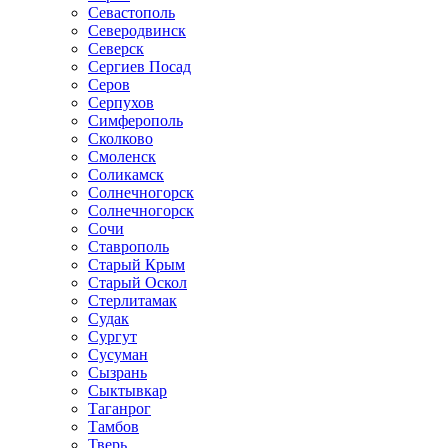
Севастополь
Северодвинск
Северск
Сергиев Посад
Серов
Серпухов
Симферополь
Сколково
Смоленск
Соликамск
Солнечногорск
Солнечногорск
Сочи
Ставрополь
Старый Крым
Старый Оскол
Стерлитамак
Судак
Сургут
Сусуман
Сызрань
Сыктывкар
Таганрог
Тамбов
Тверь