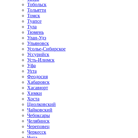
Тобольск
Тольятти
Томск
Туапсе
Тула
Тюмень
Улан-Удэ
Ульяновск
Усолье-Сибирское
Уссурийск
Усть-Илимск
Уфа
Ухта
Феодосия
Хабаровск
Хасавюрт
Химки
Хоста
Циолковский
Чайковский
Чебоксары
Челябинск
Череповец
Черкесск
Чита