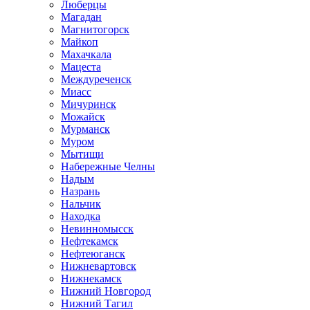
Люберцы
Магадан
Магнитогорск
Майкоп
Махачкала
Мацеста
Междуреченск
Миасс
Мичуринск
Можайск
Мурманск
Муром
Мытищи
Набережные Челны
Надым
Назрань
Нальчик
Находка
Невинномысск
Нефтекамск
Нефтеюганск
Нижневартовск
Нижнекамск
Нижний Новгород
Нижний Тагил