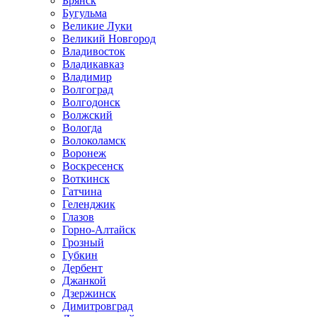
Брянск
Бугульма
Великие Луки
Великий Новгород
Владивосток
Владикавказ
Владимир
Волгоград
Волгодонск
Волжский
Вологда
Волоколамск
Воронеж
Воскресенск
Воткинск
Гатчина
Геленджик
Глазов
Горно-Алтайск
Грозный
Губкин
Дербент
Джанкой
Дзержинск
Димитровград