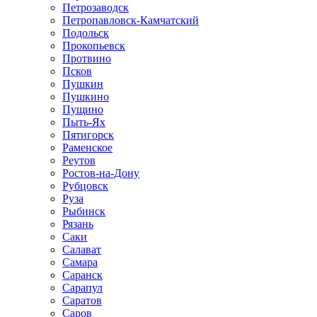
Петрозаводск
Петропавловск-Камчатский
Подольск
Прокопьевск
Протвино
Псков
Пушкин
Пушкино
Пущино
Пыть-Ях
Пятигорск
Раменское
Реутов
Ростов-на-Дону
Рубцовск
Руза
Рыбинск
Рязань
Саки
Салават
Самара
Саранск
Сарапул
Саратов
Саров