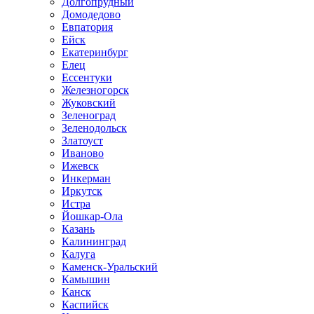
Долгопрудный
Домодедово
Евпатория
Ейск
Екатеринбург
Елец
Ессентуки
Железногорск
Жуковский
Зеленоград
Зеленодольск
Златоуст
Иваново
Ижевск
Инкерман
Иркутск
Истра
Йошкар-Ола
Казань
Калининград
Калуга
Каменск-Уральский
Камышин
Канск
Каспийск