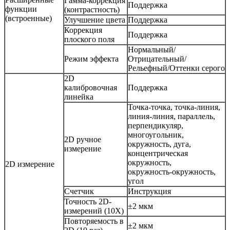
Гамма-коррекция
Поддержка
функции
(контрастность)
(встроенные)
Улучшение цвета
Поддержка
Коррекция
Поддержка
плоского поля
Нормальный/
Режим эффекта
Отрицательный/
Рельефный/Оттенки серого
2D
калибровочная
Поддержка
линейка
Точка-точка, точка-линия,
линия-линия, параллель,
перпендикуляр,
многоугольник,
2D ручное
окружность, дуга,
измерение
концентрическая
окружность,
2D измерение
окружность-окружность,
угол
Счетчик
Инструкция
Точность 2D-
±2 мкм
измерений (10X)
Повторяемость в
±2 мкм