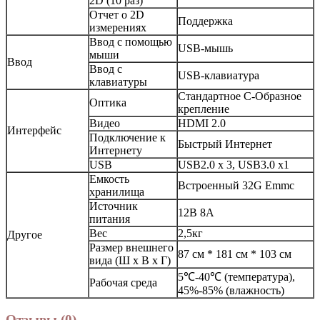
2D (10 раз)
Отчет о 2D
Поддержка
измерениях
Ввод с помощью
USB-мышь
мыши
Ввод
Ввод с
USB-клавиатура
клавиатуры
Стандартное C-Образное
Оптика
крепление
Видео
HDMI 2.0
Интерфейс
Подключение к
Быстрый Интернет
Интернету
USB
USB2.0 x 3, USB3.0 x1
Емкость
Встроенный 32G Emmc
хранилища
Источник
12В 8А
питания
Вес
2,5кг
Другое
Размер внешнего
87 см * 181 см * 103 см
вида (Ш х В х Г)
5℃-40℃ (температура),
Рабочая среда
45%-85% (влажность)
Отзывы (0)