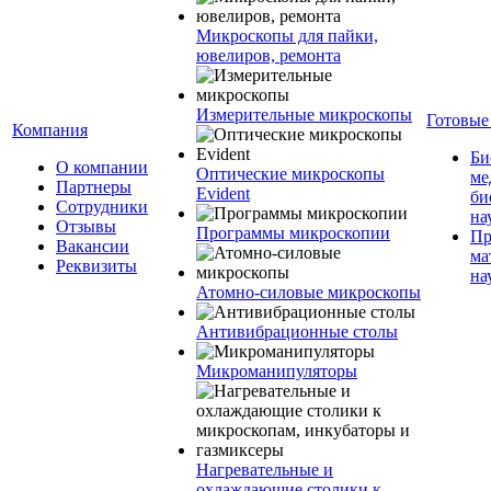
Микроскопы для пайки,
ювелиров, ремонта
Измерительные микроскопы
Готовые
Компания
Би
О компании
Оптические микроскопы
ме
Партнеры
Evident
би
Сотрудники
на
Отзывы
Программы микроскопии
Пр
Вакансии
ма
Реквизиты
на
Атомно-силовые микроскопы
Антивибрационные столы
Микроманипуляторы
Нагревательные и
охлаждающие столики к