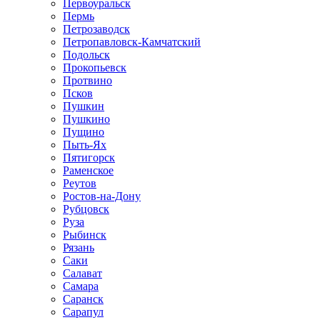
Первоуральск
Пермь
Петрозаводск
Петропавловск-Камчатский
Подольск
Прокопьевск
Протвино
Псков
Пушкин
Пушкино
Пущино
Пыть-Ях
Пятигорск
Раменское
Реутов
Ростов-на-Дону
Рубцовск
Руза
Рыбинск
Рязань
Саки
Салават
Самара
Саранск
Сарапул