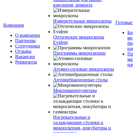
ювелиров, ремонта
Измерительные микроскопы
Готовые
Компания
Би
О компании
Оптические микроскопы
ме
Партнеры
Evident
би
Сотрудники
на
Отзывы
Программы микроскопии
Пр
Вакансии
ма
Реквизиты
на
Атомно-силовые микроскопы
Антивибрационные столы
Микроманипуляторы
Нагревательные и
охлаждающие столики к
микроскопам, инкубаторы и