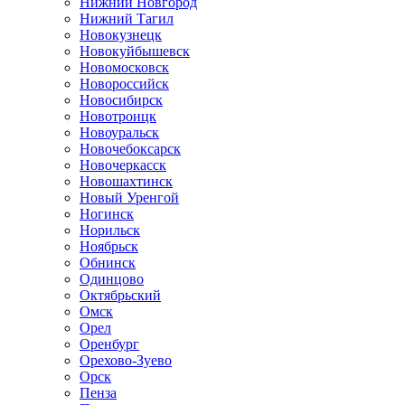
Нижний Новгород
Нижний Тагил
Новокузнецк
Новокуйбышевск
Новомосковск
Новороссийск
Новосибирск
Новотроицк
Новоуральск
Новочебоксарск
Новочеркасск
Новошахтинск
Новый Уренгой
Ногинск
Норильск
Ноябрьск
Обнинск
Одинцово
Октябрьский
Омск
Орел
Оренбург
Орехово-Зуево
Орск
Пенза