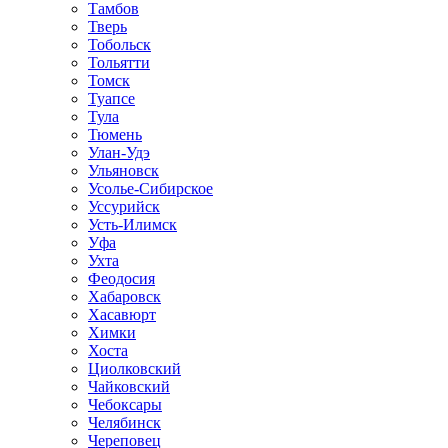
Тамбов
Тверь
Тобольск
Тольятти
Томск
Туапсе
Тула
Тюмень
Улан-Удэ
Ульяновск
Усолье-Сибирское
Уссурийск
Усть-Илимск
Уфа
Ухта
Феодосия
Хабаровск
Хасавюрт
Химки
Хоста
Циолковский
Чайковский
Чебоксары
Челябинск
Череповец