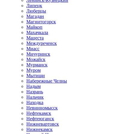
Ленинск-Кузнецкий
Липецк
Люберцы
Магадан
Магнитогорск
Майкоп
Махачкала
Мацеста
Междуреченск
Миасс
Мичуринск
Можайск
Мурманск
Муром
Мытищи
Набережные Челны
Надым
Назрань
Нальчик
Находка
Невинномысск
Нефтекамск
Нефтеюганск
Нижневартовск
Нижнекамск