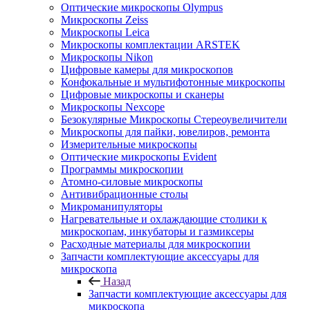
Оптические микроскопы Olympus
Микроскопы Zeiss
Микроскопы Leica
Микроскопы комплектации ARSTEK
Микроскопы Nikon
Цифровые камеры для микроскопов
Конфокальные и мультифотонные микроскопы
Цифровые микроскопы и сканеры
Микроскопы Nexcope
Безокулярные Микроскопы Стереоувеличители
Микроскопы для пайки, ювелиров, ремонта
Измерительные микроскопы
Оптические микроскопы Evident
Программы микроскопии
Атомно-силовые микроскопы
Антивибрационные столы
Микроманипуляторы
Нагревательные и охлаждающие столики к
микроскопам, инкубаторы и газмиксеры
Расходные материалы для микроскопии
Запчасти комплектующие аксессуары для
микроскопа
Назад
Запчасти комплектующие аксессуары для
микроскопа