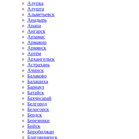
Алупка
Алушта
Альметьевск
Анадырь
Анапа
Ангарск
Арзамас
Армавир
Армянск
Артём
Архангельск
Астрахань
Ачинск
Балаково
Балашиха
Барнаул
Батайск
Бахчисарай
Белгород
Белогорск
Бердск
Березники
Бийск
Биробиджан
Благовещенск