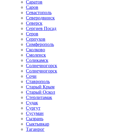
Саратов
Саров
Севастополь
Северодвинск
Северск
Сергиев Посад
Серов
Серпухов
Симферополь
Сколково
Смоленск
Соликамск
Солнечногорск
Солнечногорск
Сочи
Ставрополь
Старый Крым
Старый Оскол
Стерлитамак
Судак
Сургут
Сусуман
Сызрань
Сыктывкар
Таганрог