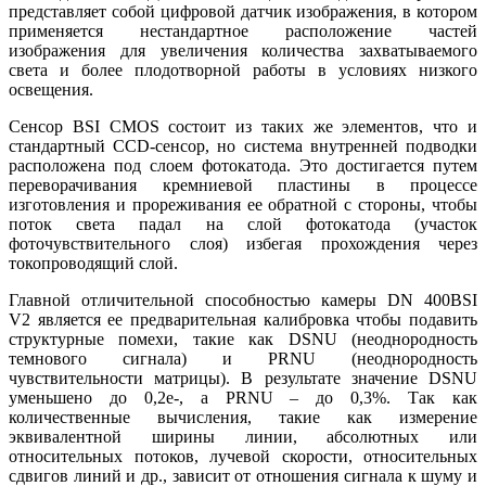
представляет собой цифровой датчик изображения, в котором
применяется нестандартное расположение частей
изображения для увеличения количества захватываемого
света и более плодотворной работы в условиях низкого
освещения.
Сенсор BSI CMOS состоит из таких же элементов, что и
стандартный CCD-сенсор, но система внутренней подводки
расположена под слоем фотокатода. Это достигается путем
переворачивания кремниевой пластины в процессе
изготовления и прореживания ее обратной с стороны, чтобы
поток света падал на слой фотокатода (участок
фоточувствительного слоя) избегая прохождения через
токопроводящий слой.
Главной отличительной способностью камеры DN 400BSI
V2 является ее предварительная калибровка чтобы подавить
структурные помехи, такие как DSNU (неоднородность
темнового сигнала) и PRNU (неоднородность
чувствительности матрицы). В результате значение DSNU
уменьшено до 0,2e-, а PRNU – до 0,3%. Так как
количественные вычисления, такие как измерение
эквивалентной ширины линии, абсолютных или
относительных потоков, лучевой скорости, относительных
сдвигов линий и др., зависит от отношения сигнала к шуму и