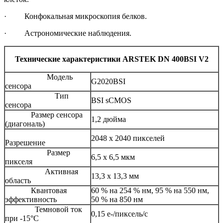
· Конфокальная микроскопия белков.
· Астрономические наблюдения.
Технические характеристики ARSTEK DN 400BSI V2
Модель
G2020BSI
сенсора
Тип
BSI sCMOS
сенсора
Размер сенсора
1,2 дюйма
(диагональ)
2048 х 2040 пикселей
Разрешение
Размер
6,5 х 6,5 мкм
пикселя
Активная
13,3 х 13,3 мм
область
Квантовая
60 % на 254 % нм, 95 % на 550 нм,
эффективность
50 % на 850 нм
Темновой ток
0,15 е-/пиксель/с
при -15°C