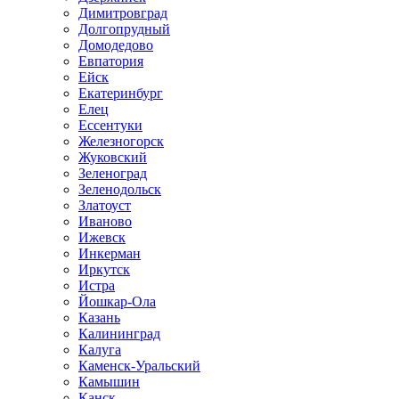
Димитровград
Долгопрудный
Домодедово
Евпатория
Ейск
Екатеринбург
Елец
Ессентуки
Железногорск
Жуковский
Зеленоград
Зеленодольск
Златоуст
Иваново
Ижевск
Инкерман
Иркутск
Истра
Йошкар-Ола
Казань
Калининград
Калуга
Каменск-Уральский
Камышин
Канск