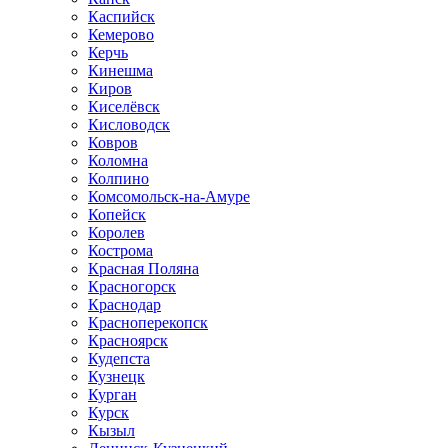
Каспийск
Кемерово
Керчь
Кинешма
Киров
Киселёвск
Кисловодск
Ковров
Коломна
Колпино
Комсомольск-на-Амуре
Копейск
Королев
Кострома
Красная Поляна
Красногорск
Краснодар
Красноперекопск
Красноярск
Кудепста
Кузнецк
Курган
Курск
Кызыл