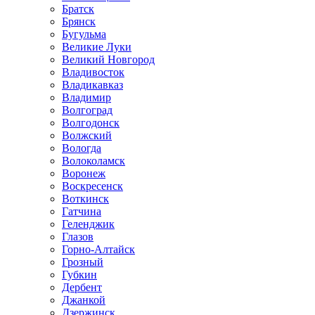
Братск
Брянск
Бугульма
Великие Луки
Великий Новгород
Владивосток
Владикавказ
Владимир
Волгоград
Волгодонск
Волжский
Вологда
Волоколамск
Воронеж
Воскресенск
Воткинск
Гатчина
Геленджик
Глазов
Горно-Алтайск
Грозный
Губкин
Дербент
Джанкой
Дзержинск