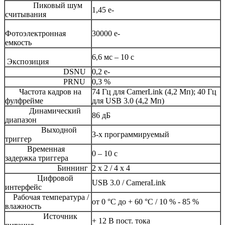
Пиковый шум
1,45 е-
считывания
Фотоэлектронная
30000 е-
емкость
6,6 мс – 10 с
Экспозиция
DSNU
0,2 e-
PRNU
0,3 %
Частота кадров на
74 Гц для CamerLink (4,2 Мп); 40 Гц
фулфрейме
для USB 3.0 (4,2 Мп)
Динамический
86 дБ
диапазон
Выходной
3-х программируемый
триггер
Временная
0 – 10 с
задержка триггера
Биннинг
2 x 2 / 4 x 4
Цифровой
USB 3.0 / CameraLink
интерфейс
Рабочая температура /
от 0 °C до + 60 °C / 10 % - 85 %
влажность
Источник
+ 12 В пост. тока