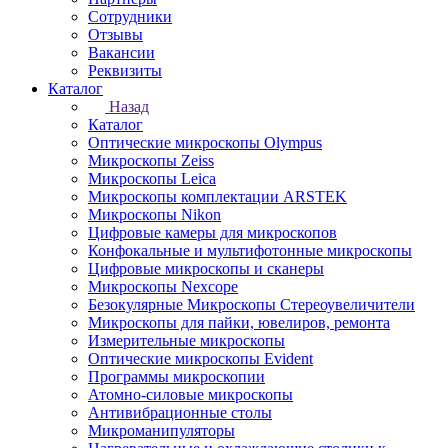
Сотрудники
Отзывы
Вакансии
Реквизиты
Каталог
Назад
Каталог
Оптические микроскопы Olympus
Микроскопы Zeiss
Микроскопы Leica
Микроскопы комплектации ARSTEK
Микроскопы Nikon
Цифровые камеры для микроскопов
Конфокальные и мультифотонные микроскопы
Цифровые микроскопы и сканеры
Микроскопы Nexcope
Безокулярные Микроскопы Стереоувеличители
Микроскопы для пайки, ювелиров, ремонта
Измерительные микроскопы
Оптические микроскопы Evident
Программы микроскопии
Атомно-силовые микроскопы
Антивибрационные столы
Микроманипуляторы