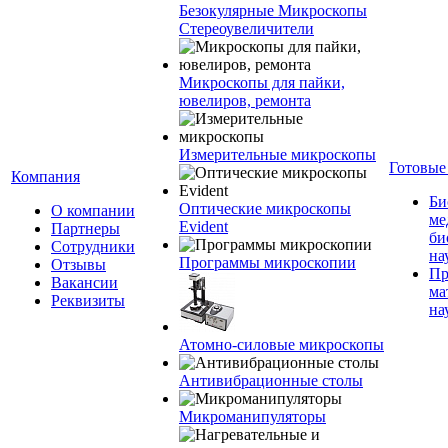
Безокулярные Микроскопы
Стереоувеличители
Микроскопы для пайки,
ювелиров, ремонта
Измерительные микроскопы
Готовые
Компания
Би
Оптические микроскопы
О компании
ме
Evident
Партнеры
би
Сотрудники
на
Программы микроскопии
Отзывы
Пр
Вакансии
ма
Реквизиты
на
Атомно-силовые микроскопы
Антивибрационные столы
Микроманипуляторы