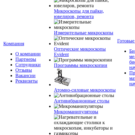
Микроскопы для пайки,
ювелиров, ремонта
Измерительные микроскопы
Готовые
Компания
Оптические микроскопы
Би
О компании
Evident
ме
Партнеры
би
Сотрудники
Программы микроскопии
на
Отзывы
Пр
Вакансии
ма
Реквизиты
на
Атомно-силовые микроскопы
Антивибрационные столы
Микроманипуляторы