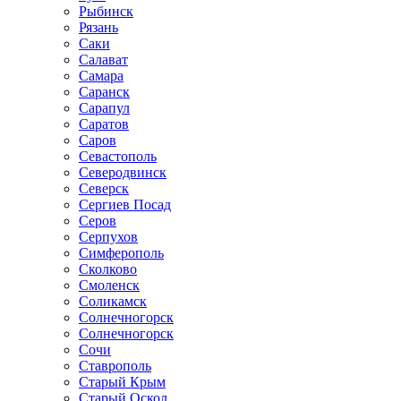
Рыбинск
Рязань
Саки
Салават
Самара
Саранск
Сарапул
Саратов
Саров
Севастополь
Северодвинск
Северск
Сергиев Посад
Серов
Серпухов
Симферополь
Сколково
Смоленск
Соликамск
Солнечногорск
Солнечногорск
Сочи
Ставрополь
Старый Крым
Старый Оскол