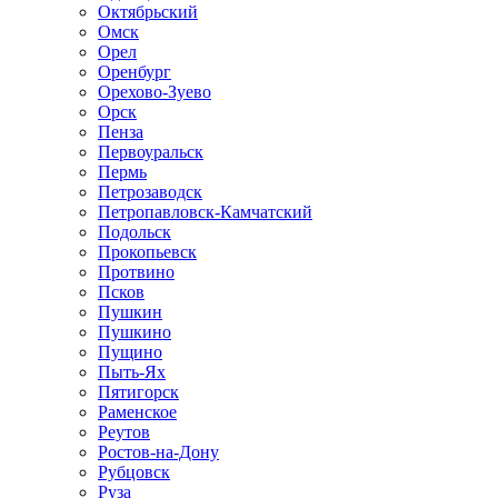
Октябрьский
Омск
Орел
Оренбург
Орехово-Зуево
Орск
Пенза
Первоуральск
Пермь
Петрозаводск
Петропавловск-Камчатский
Подольск
Прокопьевск
Протвино
Псков
Пушкин
Пушкино
Пущино
Пыть-Ях
Пятигорск
Раменское
Реутов
Ростов-на-Дону
Рубцовск
Руза