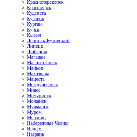
Красноперекопск
Красноярск
Кудепста
Кузнецк
Курган
Курск
Кызыл
Ленинск-Кузнецкий
Липецк
Люберцы
Магадан
Магнитогорск
Майкоп
Махачкала
Мацеста
Междуреченск
Миасс
Мичуринск
Можайск
Мурманск
Муром
Мытищи
Набережные Челны
Надым
Назрань