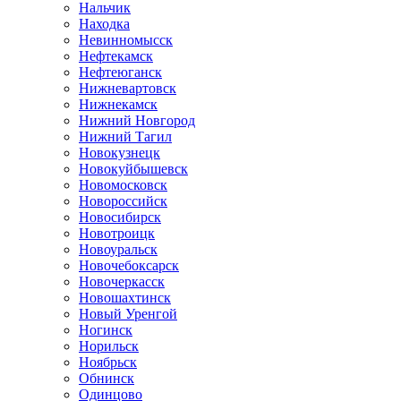
Нальчик
Находка
Невинномысск
Нефтекамск
Нефтеюганск
Нижневартовск
Нижнекамск
Нижний Новгород
Нижний Тагил
Новокузнецк
Новокуйбышевск
Новомосковск
Новороссийск
Новосибирск
Новотроицк
Новоуральск
Новочебоксарск
Новочеркасск
Новошахтинск
Новый Уренгой
Ногинск
Норильск
Ноябрьск
Обнинск
Одинцово