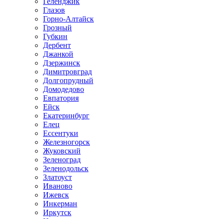
Геленджик
Глазов
Горно-Алтайск
Грозный
Губкин
Дербент
Джанкой
Дзержинск
Димитровград
Долгопрудный
Домодедово
Евпатория
Ейск
Екатеринбург
Елец
Ессентуки
Железногорск
Жуковский
Зеленоград
Зеленодольск
Златоуст
Иваново
Ижевск
Инкерман
Иркутск