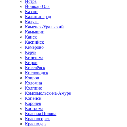
Истра
Йошкар-Ола
Казань
Калининград
Калуга
Каменск-Уральский
Камышин
Канск
Каспийск
Кемерово
Керчь
Кинешма
Киров
Киселёвск
Кисловодск
Ковров
Коломна
Колпино
Комсомольск-на-Амуре
Копейск
Королев
Кострома
Красная Поляна
Красногорск
Краснодар