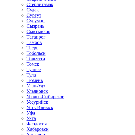
Стерлитамак
Судак
Сургут
Сусуман
Сызрань
Сыктывкар
Таганрог
Тамбов
Тверь
Тобольск
Тольятти
Томск
Туапсе
Тула
Тюмень
Улан-Удэ
Ульяновск
Усолье-Сибирское
Уссурийск
Усть-Илимск
Уфа
Ухта
Феодосия
Хабаровск
Хасавюрт