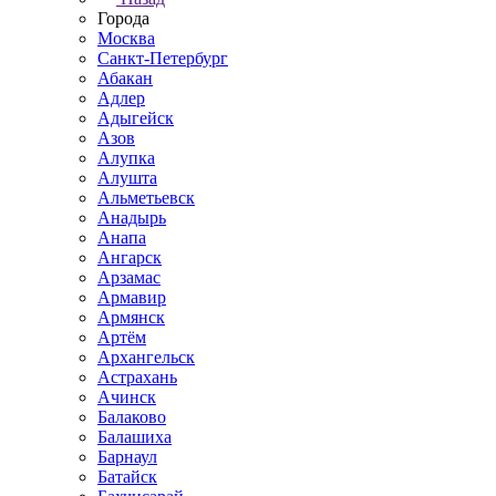
Города
Москва
Санкт-Петербург
Абакан
Адлер
Адыгейск
Азов
Алупка
Алушта
Альметьевск
Анадырь
Анапа
Ангарск
Арзамас
Армавир
Армянск
Артём
Архангельск
Астрахань
Ачинск
Балаково
Балашиха
Барнаул
Батайск