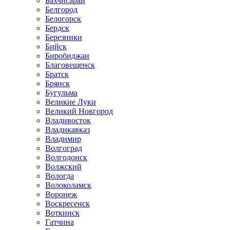
Бахчисарай
Белгород
Белогорск
Бердск
Березники
Бийск
Биробиджан
Благовещенск
Братск
Брянск
Бугульма
Великие Луки
Великий Новгород
Владивосток
Владикавказ
Владимир
Волгоград
Волгодонск
Волжский
Вологда
Волоколамск
Воронеж
Воскресенск
Воткинск
Гатчина