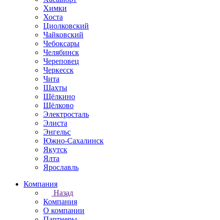
Химки
Хоста
Циолковский
Чайковский
Чебоксары
Челябинск
Череповец
Черкесск
Чита
Шахты
Щёлкино
Щёлково
Электросталь
Элиста
Энгельс
Южно-Сахалинск
Якутск
Ялта
Ярославль
Компания
Назад
Компания
О компании
Партнеры