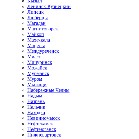
Кызыл
Ленинск-Кузнецкий
Липецк
Люберцы
Магадан
Магнитогорск
Майкоп
Махачкала
Мацеста
Междуреченск
Миасс
Мичуринск
Можайск
Мурманск
Муром
Мытищи
Набережные Челны
Надым
Назрань
Нальчик
Находка
Невинномысск
Нефтекамск
Нефтеюганск
Нижневартовск