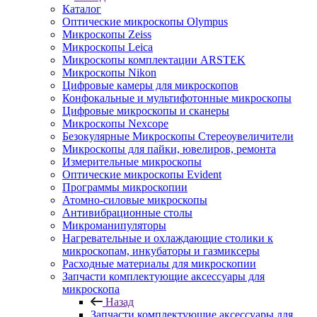
Каталог
Оптические микроскопы Olympus
Микроскопы Zeiss
Микроскопы Leica
Микроскопы комплектации ARSTEK
Микроскопы Nikon
Цифровые камеры для микроскопов
Конфокальные и мультифотонные микроскопы
Цифровые микроскопы и сканеры
Микроскопы Nexcope
Безокулярные Микроскопы Стереоувеличители
Микроскопы для пайки, ювелиров, ремонта
Измерительные микроскопы
Оптические микроскопы Evident
Программы микроскопии
Атомно-силовые микроскопы
Антивибрационные столы
Микроманипуляторы
Нагревательные и охлаждающие столики к
микроскопам, инкубаторы и газмиксеры
Расходные материалы для микроскопии
Запчасти комплектующие аксессуары для
микроскопа
Назад
Запчасти комплектующие аксессуары для