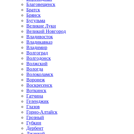
Благовещенск
Братск
Брянск
Бугульма
Великие Луки
Великий Новгород
Владивосток
Владикавказ
Владимир
Волгоград
Волгодонск
Волжский
Вологда
Волоколамск
Воронеж
Воскресенск
Воткинск
Гатчина
Геленджик
Глазов
Горно-Алтайск
Грозный
Губкин
Дербент
Джанкой