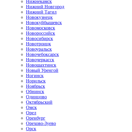
Нижнекамск
Нижний Новгород
Нижний Тагил
Новокузнецк
Новокуйбышевск
Новомосковск
Новороссийск
Новосибирск
Новотроицк
Новоуральск
Новочебоксарск
Новочеркасск
Новошахтинск
Новый Уренгой
Ногинск
Норильск
Ноябрьск
Обнинск
Одинцово
Октябрьский
Омск
Орел
Оренбург
Орехово-Зуево
Орск