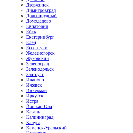
Дзержинск
Димитровград
Долгопрудный
Домодедово
Евпатория
Ейск
Екатеринбург
Елец
Ессентуки
Железногорск
Жуковский
Зеленоград
Зеленодольск
Златоуст
Иваново
Ижевск
Инкерман
Иркутск
Истра
Йошкар-Ола
Казань
Калининград
Калуга
Каменск-Уральский