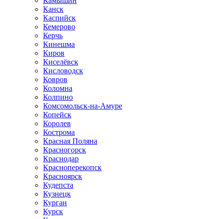
Камышин
Канск
Каспийск
Кемерово
Керчь
Кинешма
Киров
Киселёвск
Кисловодск
Ковров
Коломна
Колпино
Комсомольск-на-Амуре
Копейск
Королев
Кострома
Красная Поляна
Красногорск
Краснодар
Красноперекопск
Красноярск
Кудепста
Кузнецк
Курган
Курск