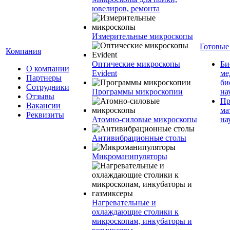
ювелиров, ремонта
Измерительные микроскопы
Готовые
Компания
Оптические микроскопы
Би
О компании
Evident
ме
Партнеры
би
Сотрудники
Программы микроскопии
на
Отзывы
Пр
Вакансии
ма
Реквизиты
Атомно-силовые микроскопы
на
Антивибрационные столы
Микроманипуляторы
Нагревательные и
охлаждающие столики к
микроскопам, инкубаторы и