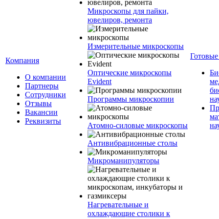
Микроскопы для пайки,
ювелиров, ремонта
Измерительные микроскопы
Готовые
Компания
Оптические микроскопы
Би
О компании
Evident
ме
Партнеры
би
Сотрудники
Программы микроскопии
на
Отзывы
Пр
Вакансии
ма
Реквизиты
Атомно-силовые микроскопы
на
Антивибрационные столы
Микроманипуляторы
Нагревательные и
охлаждающие столики к