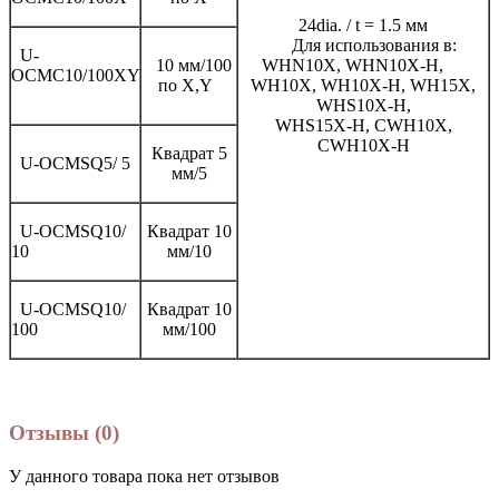
24dia. / t = 1.5 мм
Для использования в:
U-
10 мм/100
WHN10X, WHN10X-H,
OCMC10/100XY
по X,Y
WH10X, WH10X-H, WH15X,
WHS10X-H,
WHS15X-H, CWH10X,
CWH10X-H
Квадрат 5
U-OCMSQ5/ 5
мм/5
U-OCMSQ10/
Квадрат 10
10
мм/10
U-OCMSQ10/
Квадрат 10
100
мм/100
Отзывы (0)
У данного товара пока нет отзывов