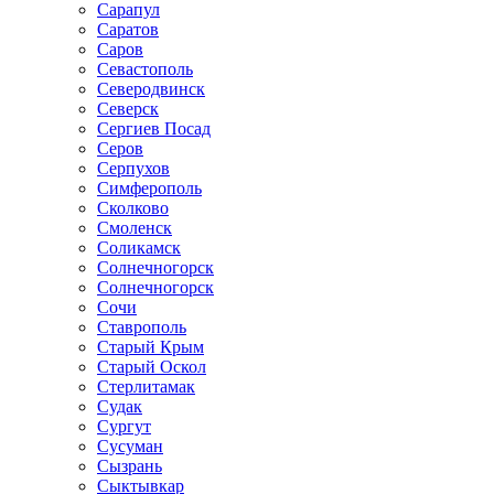
Сарапул
Саратов
Саров
Севастополь
Северодвинск
Северск
Сергиев Посад
Серов
Серпухов
Симферополь
Сколково
Смоленск
Соликамск
Солнечногорск
Солнечногорск
Сочи
Ставрополь
Старый Крым
Старый Оскол
Стерлитамак
Судак
Сургут
Сусуман
Сызрань
Сыктывкар