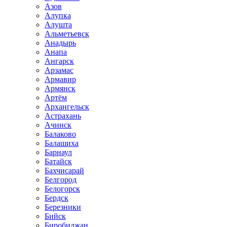
Азов
Алупка
Алушта
Альметьевск
Анадырь
Анапа
Ангарск
Арзамас
Армавир
Армянск
Артём
Архангельск
Астрахань
Ачинск
Балаково
Балашиха
Барнаул
Батайск
Бахчисарай
Белгород
Белогорск
Бердск
Березники
Бийск
Биробиджан