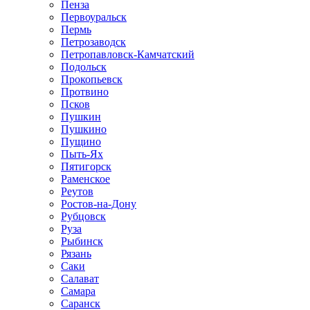
Пенза
Первоуральск
Пермь
Петрозаводск
Петропавловск-Камчатский
Подольск
Прокопьевск
Протвино
Псков
Пушкин
Пушкино
Пущино
Пыть-Ях
Пятигорск
Раменское
Реутов
Ростов-на-Дону
Рубцовск
Руза
Рыбинск
Рязань
Саки
Салават
Самара
Саранск