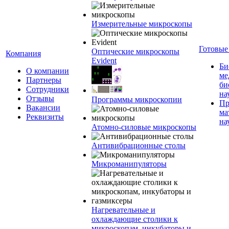
Измерительные микроскопы
Готовые
Оптические микроскопы
Компания
Evident
Би
О компании
ме
Партнеры
би
Сотрудники
на
Отзывы
Программы микроскопии
Пр
Вакансии
ма
Реквизиты
на
Атомно-силовые микроскопы
Антивибрационные столы
Микроманипуляторы
Нагревательные и
охлаждающие столики к
микроскопам, инкубаторы и