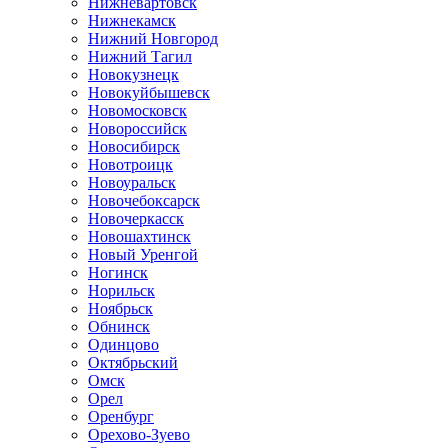
Нижневартовск
Нижнекамск
Нижний Новгород
Нижний Тагил
Новокузнецк
Новокуйбышевск
Новомосковск
Новороссийск
Новосибирск
Новотроицк
Новоуральск
Новочебоксарск
Новочеркасск
Новошахтинск
Новый Уренгой
Ногинск
Норильск
Ноябрьск
Обнинск
Одинцово
Октябрьский
Омск
Орел
Оренбург
Орехово-Зуево