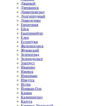
Джанкой
Дзержинск
Димитровград
Долгопрудный
Домодедово
Евпатория
Ейск
Екатеринбург
Елец
Ессентуки
Железногорск
Жуковский
Зеленоград
Зеленодольск
Златоуст
Иваново
Ижевск
Инкерман
Иркутск
Истра
Йошкар-Ола
Казань
Калининград
Калуга
Каменск-Уральский