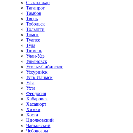
Сыктывкар
Таганрог
Тамбов
Тверь
Тобольск
Тольятти
Томск
Туапсе
Тула
Тюмень
Улан-Удэ
Ульяновск
Усолье-Сибирское
Уссурийск
Усть-Илимск
Уфа
Ухта
Феодосия
Хабаровск
Хасавюрт
Химки
Хоста
Циолковский
Чайковский
Чебоксары