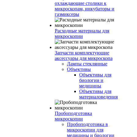
охлаждающие столики к
микроскопам, инкубаторы и
газмиксеры
Расходные материалы для
микроскопии
Запчасти комплектующие
аксессуары для микроскопа
Лампы стеклянные
Объективы
Объективы для
биологии и
медицины
Объективы для
материаловедения
Пробоподготовка
микроскопии
Пробоподготовка в
микроскопии для
медицины и биологии