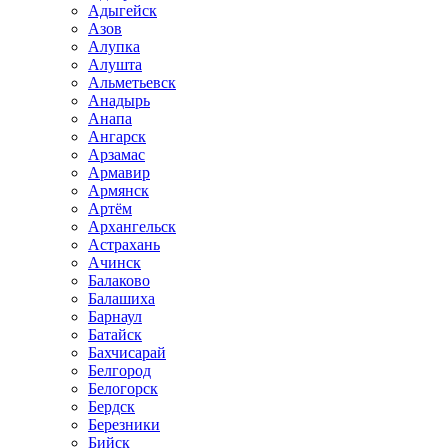
Адыгейск
Азов
Алупка
Алушта
Альметьевск
Анадырь
Анапа
Ангарск
Арзамас
Армавир
Армянск
Артём
Архангельск
Астрахань
Ачинск
Балаково
Балашиха
Барнаул
Батайск
Бахчисарай
Белгород
Белогорск
Бердск
Березники
Бийск