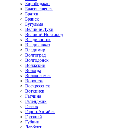
Биробиджан
Благовещенск
Братск
Брянск
Бугульма
Великие Луки
Великий Новгород
Владивосток
Владикавказ
Владимир
Волгоград
Волгодонск
Волжский
Вологда
Волоколамск
Воронеж
Воскресенск
Воткинск
Гатчина
Геленджик
Глазов
Горно-Алтайск
Грозный
Губкин
Дербент