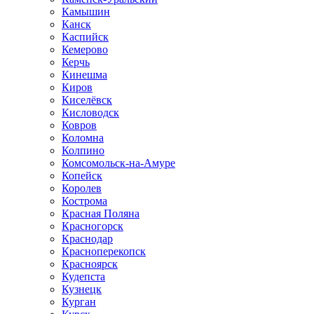
Камышин
Канск
Каспийск
Кемерово
Керчь
Кинешма
Киров
Киселёвск
Кисловодск
Ковров
Коломна
Колпино
Комсомольск-на-Амуре
Копейск
Королев
Кострома
Красная Поляна
Красногорск
Краснодар
Красноперекопск
Красноярск
Кудепста
Кузнецк
Курган