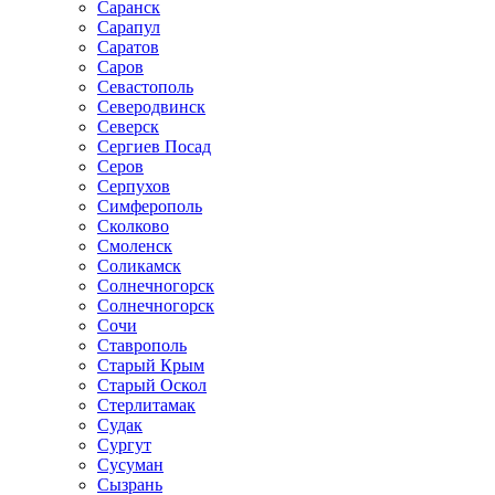
Саранск
Сарапул
Саратов
Саров
Севастополь
Северодвинск
Северск
Сергиев Посад
Серов
Серпухов
Симферополь
Сколково
Смоленск
Соликамск
Солнечногорск
Солнечногорск
Сочи
Ставрополь
Старый Крым
Старый Оскол
Стерлитамак
Судак
Сургут
Сусуман
Сызрань