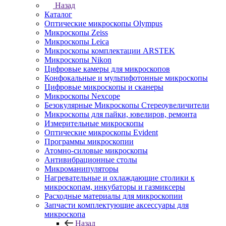
Назад
Каталог
Оптические микроскопы Olympus
Микроскопы Zeiss
Микроскопы Leica
Микроскопы комплектации ARSTEK
Микроскопы Nikon
Цифровые камеры для микроскопов
Конфокальные и мультифотонные микроскопы
Цифровые микроскопы и сканеры
Микроскопы Nexcope
Безокулярные Микроскопы Стереоувеличители
Микроскопы для пайки, ювелиров, ремонта
Измерительные микроскопы
Оптические микроскопы Evident
Программы микроскопии
Атомно-силовые микроскопы
Антивибрационные столы
Микроманипуляторы
Нагревательные и охлаждающие столики к
микроскопам, инкубаторы и газмиксеры
Расходные материалы для микроскопии
Запчасти комплектующие аксессуары для
микроскопа
Назад