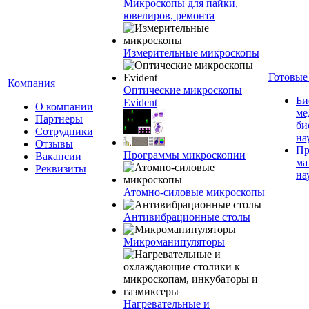
Микроскопы для пайки,
ювелиров, ремонта
Измерительные микроскопы
Готовые
Компания
Оптические микроскопы
Би
Evident
О компании
ме
Партнеры
би
Сотрудники
на
Отзывы
Пр
Программы микроскопии
Вакансии
ма
Реквизиты
на
Атомно-силовые микроскопы
Антивибрационные столы
Микроманипуляторы
Нагревательные и