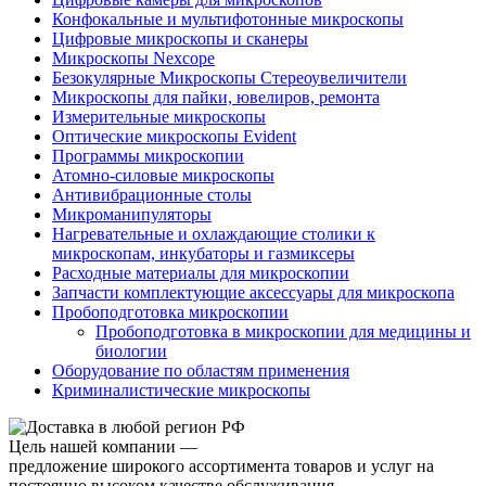
Конфокальные и мультифотонные микроскопы
Цифровые микроскопы и сканеры
Микроскопы Nexcope
Безокулярные Микроскопы Стереоувеличители
Микроскопы для пайки, ювелиров, ремонта
Измерительные микроскопы
Оптические микроскопы Evident
Программы микроскопии
Атомно-силовые микроскопы
Антивибрационные столы
Микроманипуляторы
Нагревательные и охлаждающие столики к
микроскопам, инкубаторы и газмиксеры
Расходные материалы для микроскопии
Запчасти комплектующие аксессуары для микроскопа
Пробоподготовка микроскопии
Пробоподготовка в микроскопии для медицины и
биологии
Оборудование по областям применения
Криминалистические микроскопы
Цель нашей компании —
предложение широкого ассортимента товаров и услуг на
постоянно высоком качестве обслуживания.