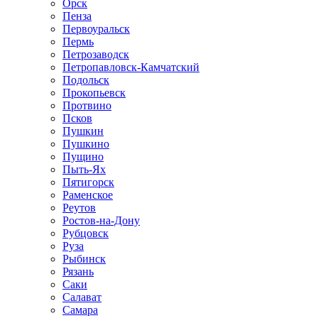
Орск
Пенза
Первоуральск
Пермь
Петрозаводск
Петропавловск-Камчатский
Подольск
Прокопьевск
Протвино
Псков
Пушкин
Пушкино
Пущино
Пыть-Ях
Пятигорск
Раменское
Реутов
Ростов-на-Дону
Рубцовск
Руза
Рыбинск
Рязань
Саки
Салават
Самара