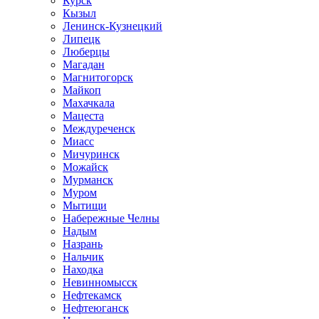
Курск
Кызыл
Ленинск-Кузнецкий
Липецк
Люберцы
Магадан
Магнитогорск
Майкоп
Махачкала
Мацеста
Междуреченск
Миасс
Мичуринск
Можайск
Мурманск
Муром
Мытищи
Набережные Челны
Надым
Назрань
Нальчик
Находка
Невинномысск
Нефтекамск
Нефтеюганск