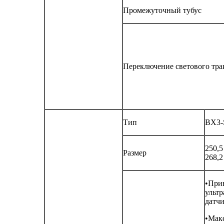
Промежуточный тубус
Переключение светового тра
Тип
BX3-
250,5
Размер
268,2
•При
ультр
датч
•Мак