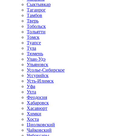
Сыктывкар
Таганрог
Тамбов
Тверь
Тобольск
Тольятти
Томск
Туапсе
Тула
Тюмень
Улан-Удэ
Ульяновск
Усолье-Сибирское
Уссурийск
Усть-Илимск
Уфа
Ухта
Феодосия
Хабаровск
Хасавюрт
Химки
Хоста
Циолковский
Чайковский
Чебоксары