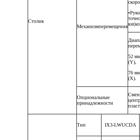
скоро
•Руко
точно
Столик
ки(к
Механизмперемещения
Диап
пере
52 мм
(Y),
76 мм
(Х).
Смен
Опциональные
цент
принадлежности
пласт
Тип
IX3-LWUCDA