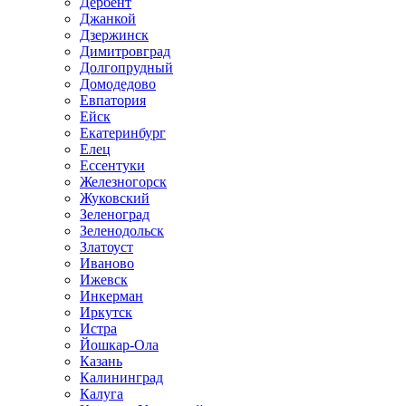
Дербент
Джанкой
Дзержинск
Димитровград
Долгопрудный
Домодедово
Евпатория
Ейск
Екатеринбург
Елец
Ессентуки
Железногорск
Жуковский
Зеленоград
Зеленодольск
Златоуст
Иваново
Ижевск
Инкерман
Иркутск
Истра
Йошкар-Ола
Казань
Калининград
Калуга