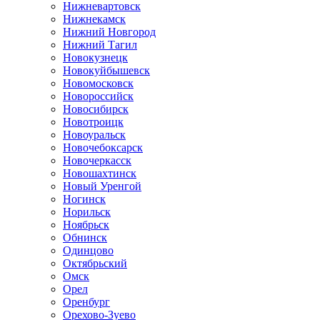
Нижневартовск
Нижнекамск
Нижний Новгород
Нижний Тагил
Новокузнецк
Новокуйбышевск
Новомосковск
Новороссийск
Новосибирск
Новотроицк
Новоуральск
Новочебоксарск
Новочеркасск
Новошахтинск
Новый Уренгой
Ногинск
Норильск
Ноябрьск
Обнинск
Одинцово
Октябрьский
Омск
Орел
Оренбург
Орехово-Зуево