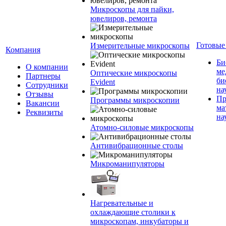
Микроскопы для пайки,
ювелиров, ремонта
Готовые
Измерительные микроскопы
Компания
Би
О компании
ме
Оптические микроскопы
Партнеры
би
Evident
Сотрудники
на
Отзывы
Пр
Программы микроскопии
Вакансии
ма
Реквизиты
на
Атомно-силовые микроскопы
Антивибрационные столы
Микроманипуляторы
Нагревательные и
охлаждающие столики к
микроскопам, инкубаторы и