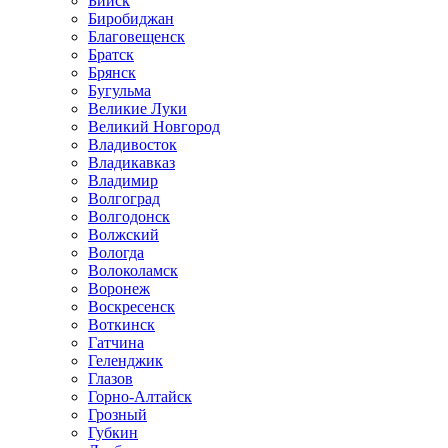
Бийск
Биробиджан
Благовещенск
Братск
Брянск
Бугульма
Великие Луки
Великий Новгород
Владивосток
Владикавказ
Владимир
Волгоград
Волгодонск
Волжский
Вологда
Волоколамск
Воронеж
Воскресенск
Воткинск
Гатчина
Геленджик
Глазов
Горно-Алтайск
Грозный
Губкин