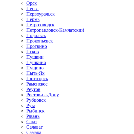
Орск
Пенза
Первоуральск
Пермь
Петрозаводск
Петропавловск-Камчатский
Подольск
Прокопьевск
Протвино
Псков
Пушкин
Пушкино
Пущино
Пыть-Ях
Пятигорск
Раменское
Реутов
Ростов-на-Дону
Рубцовск
Руза
Рыбинск
Рязань
Саки
Салават
Самара