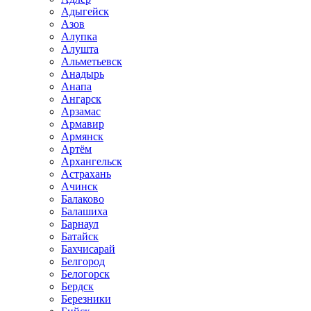
Адыгейск
Азов
Алупка
Алушта
Альметьевск
Анадырь
Анапа
Ангарск
Арзамас
Армавир
Армянск
Артём
Архангельск
Астрахань
Ачинск
Балаково
Балашиха
Барнаул
Батайск
Бахчисарай
Белгород
Белогорск
Бердск
Березники