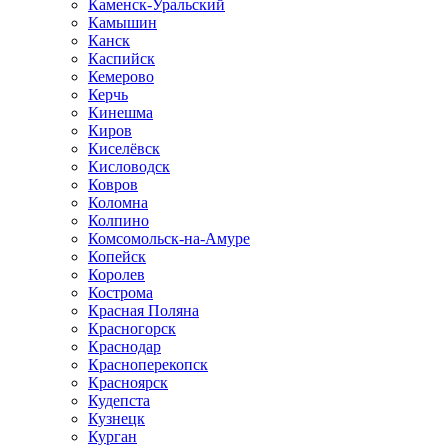
Каменск-Уральский
Камышин
Канск
Каспийск
Кемерово
Керчь
Кинешма
Киров
Киселёвск
Кисловодск
Ковров
Коломна
Колпино
Комсомольск-на-Амуре
Копейск
Королев
Кострома
Красная Поляна
Красногорск
Краснодар
Красноперекопск
Красноярск
Кудепста
Кузнецк
Курган