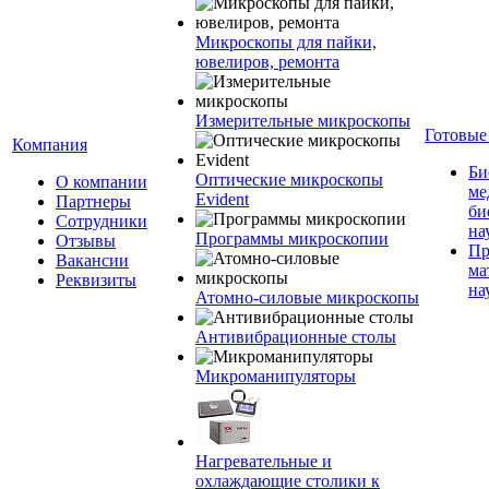
Микроскопы для пайки,
ювелиров, ремонта
Измерительные микроскопы
Готовые
Компания
Би
Оптические микроскопы
О компании
ме
Evident
Партнеры
би
Сотрудники
на
Программы микроскопии
Отзывы
Пр
Вакансии
ма
Реквизиты
на
Атомно-силовые микроскопы
Антивибрационные столы
Микроманипуляторы
Нагревательные и
охлаждающие столики к