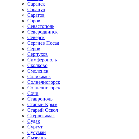
Саранск
Сарапул
Саратов
Саров
Севастополь
Северодвинск
Северск
Сергиев Посад
Серов
Серпухов
Симферополь
Сколково
Смоленск
Соликамск
Солнечногорск
Солнечногорск
Сочи
Ставрополь
Старый Крым
Старый Оскол
Стерлитамак
Судак
Сургут
Сусуман
Сызрань