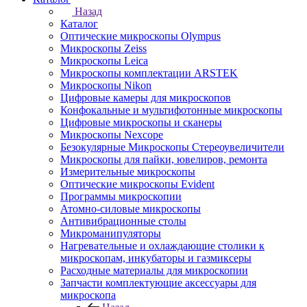
Назад
Каталог
Оптические микроскопы Olympus
Микроскопы Zeiss
Микроскопы Leica
Микроскопы комплектации ARSTEK
Микроскопы Nikon
Цифровые камеры для микроскопов
Конфокальные и мультифотонные микроскопы
Цифровые микроскопы и сканеры
Микроскопы Nexcope
Безокулярные Микроскопы Стереоувеличители
Микроскопы для пайки, ювелиров, ремонта
Измерительные микроскопы
Оптические микроскопы Evident
Программы микроскопии
Атомно-силовые микроскопы
Антивибрационные столы
Микроманипуляторы
Нагревательные и охлаждающие столики к
микроскопам, инкубаторы и газмиксеры
Расходные материалы для микроскопии
Запчасти комплектующие аксессуары для
микроскопа