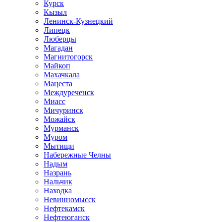
Курск
Кызыл
Ленинск-Кузнецкий
Липецк
Люберцы
Магадан
Магнитогорск
Майкоп
Махачкала
Мацеста
Междуреченск
Миасс
Мичуринск
Можайск
Мурманск
Муром
Мытищи
Набережные Челны
Надым
Назрань
Нальчик
Находка
Невинномысск
Нефтекамск
Нефтеюганск