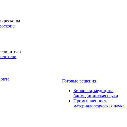
роскопы
личители
монта
Готовые решения
Биология, медицина,
биомедицинская наука
Промышленность,
материаловедческая наука