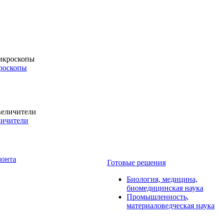
роскопы
личители
монта
Готовые решения
Биология, медицина,
биомедицинская наука
Промышленность,
материаловедческая наука