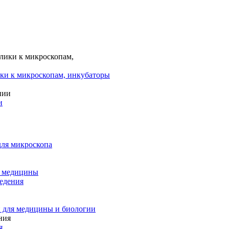
ки к микроскопам, инкубаторы
и
для микроскопа
и медицины
едения
 для медицины и биологии
я