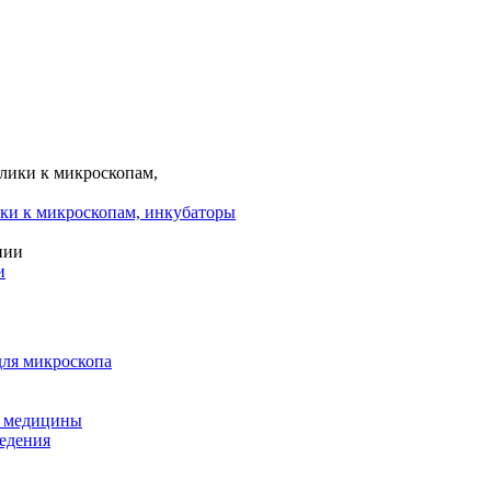
ки к микроскопам, инкубаторы
и
для микроскопа
и медицины
едения