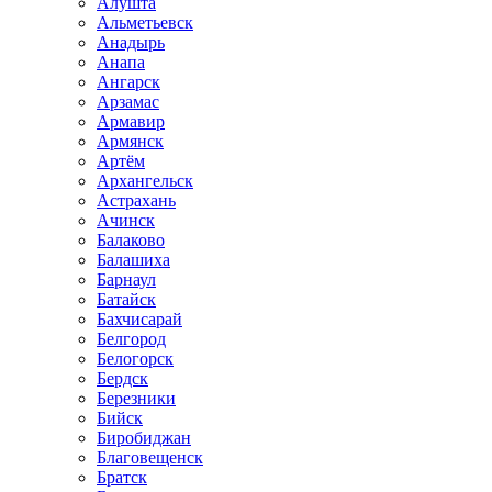
Алушта
Альметьевск
Анадырь
Анапа
Ангарск
Арзамас
Армавир
Армянск
Артём
Архангельск
Астрахань
Ачинск
Балаково
Балашиха
Барнаул
Батайск
Бахчисарай
Белгород
Белогорск
Бердск
Березники
Бийск
Биробиджан
Благовещенск
Братск