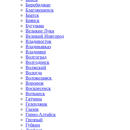
Биробиджан
Благовещенск
Братск
Брянск
Бугульма
Великие Луки
Великий Новгород
Владивосток
Владикавказ
Владимир
Волгоград
Волгодонск
Волжский
Вологда
Волоколамск
Воронеж
Воскресенск
Воткинск
Гатчина
Геленджик
Глазов
Горно-Алтайск
Грозный
Губкин