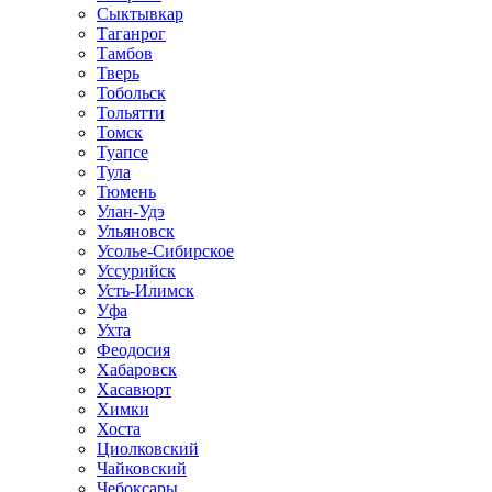
Сыктывкар
Таганрог
Тамбов
Тверь
Тобольск
Тольятти
Томск
Туапсе
Тула
Тюмень
Улан-Удэ
Ульяновск
Усолье-Сибирское
Уссурийск
Усть-Илимск
Уфа
Ухта
Феодосия
Хабаровск
Хасавюрт
Химки
Хоста
Циолковский
Чайковский
Чебоксары