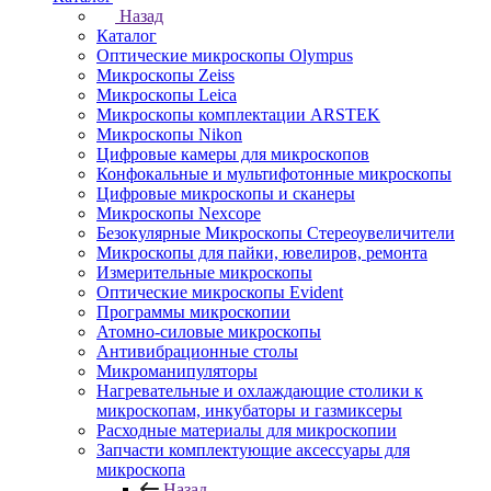
Назад
Каталог
Оптические микроскопы Olympus
Микроскопы Zeiss
Микроскопы Leica
Микроскопы комплектации ARSTEK
Микроскопы Nikon
Цифровые камеры для микроскопов
Конфокальные и мультифотонные микроскопы
Цифровые микроскопы и сканеры
Микроскопы Nexcope
Безокулярные Микроскопы Стереоувеличители
Микроскопы для пайки, ювелиров, ремонта
Измерительные микроскопы
Оптические микроскопы Evident
Программы микроскопии
Атомно-силовые микроскопы
Антивибрационные столы
Микроманипуляторы
Нагревательные и охлаждающие столики к
микроскопам, инкубаторы и газмиксеры
Расходные материалы для микроскопии
Запчасти комплектующие аксессуары для
микроскопа
Назад