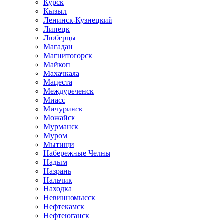
Курск
Кызыл
Ленинск-Кузнецкий
Липецк
Люберцы
Магадан
Магнитогорск
Майкоп
Махачкала
Мацеста
Междуреченск
Миасс
Мичуринск
Можайск
Мурманск
Муром
Мытищи
Набережные Челны
Надым
Назрань
Нальчик
Находка
Невинномысск
Нефтекамск
Нефтеюганск