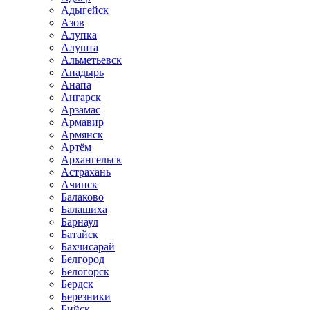
Адыгейск
Азов
Алупка
Алушта
Альметьевск
Анадырь
Анапа
Ангарск
Арзамас
Армавир
Армянск
Артём
Архангельск
Астрахань
Ачинск
Балаково
Балашиха
Барнаул
Батайск
Бахчисарай
Белгород
Белогорск
Бердск
Березники
Бийск