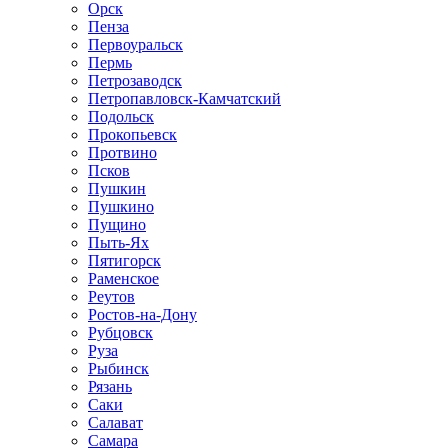
Орск
Пенза
Первоуральск
Пермь
Петрозаводск
Петропавловск-Камчатский
Подольск
Прокопьевск
Протвино
Псков
Пушкин
Пушкино
Пущино
Пыть-Ях
Пятигорск
Раменское
Реутов
Ростов-на-Дону
Рубцовск
Руза
Рыбинск
Рязань
Саки
Салават
Самара