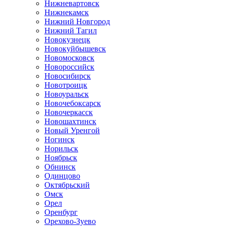
Нижневартовск
Нижнекамск
Нижний Новгород
Нижний Тагил
Новокузнецк
Новокуйбышевск
Новомосковск
Новороссийск
Новосибирск
Новотроицк
Новоуральск
Новочебоксарск
Новочеркасск
Новошахтинск
Новый Уренгой
Ногинск
Норильск
Ноябрьск
Обнинск
Одинцово
Октябрьский
Омск
Орел
Оренбург
Орехово-Зуево