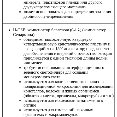
минерала, пластиковой пленки или другого
двулучепреломляющего материала
может использоваться для определения значения
двойного лучепреломления
U-CSE: компенсатор Senarmont (0-1 λ) (компенсатор
Сенармона):
объединяет высокоточную кварцевую
четвертьволновую кристаллическую пластину и
вращающийся на 180° анализатор; предназначен
для обеспечения измерений с точностью, которая
приближается к одной тысячной длины волны
или менее
требует использования интерференционного
зеленого светофильтра для создания
монохромного света
используется для количественного анализа в
поляризационной микроскопии для исследования
кристаллов, волокон и живых организмов
(оболочки клеток, органеллы, микротрубки и т.п.)
используется для исследования натяжения в
оптике
используется для измерений на живых
организмах и макромолекулах