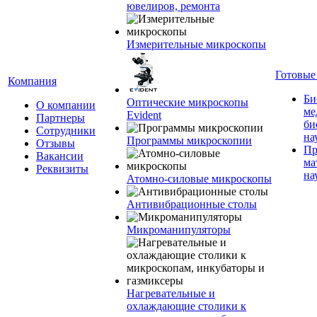
ювелиров, ремонта
Измерительные микроскопы
Готовые
Компания
Би
Оптические микроскопы
О компании
ме
Evident
Партнеры
би
Сотрудники
на
Программы микроскопии
Отзывы
Пр
Вакансии
ма
Реквизиты
на
Атомно-силовые микроскопы
Антивибрационные столы
Микроманипуляторы
Нагревательные и
охлаждающие столики к