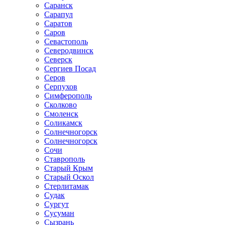
Саранск
Сарапул
Саратов
Саров
Севастополь
Северодвинск
Северск
Сергиев Посад
Серов
Серпухов
Симферополь
Сколково
Смоленск
Соликамск
Солнечногорск
Солнечногорск
Сочи
Ставрополь
Старый Крым
Старый Оскол
Стерлитамак
Судак
Сургут
Сусуман
Сызрань