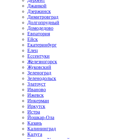
Дербент
Джанкой
Дзержинск
Димитровград
Долгопрудный
Домодедово
Евпатория
Ейск
Екатеринбург
Елец
Ессентуки
Железногорск
Жуковский
Зеленоград
Зеленодольск
Златоуст
Иваново
Ижевск
Инкерман
Иркутск
Истра
Йошкар-Ола
Казань
Калининград
Калуга