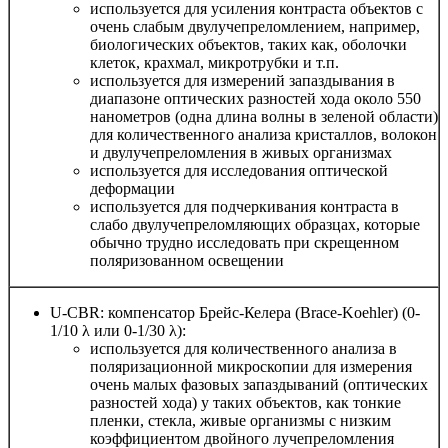
используется для усиления контраста объектов с
очень слабым двулучепреломлением, например,
биологических объектов, таких как, оболочки
клеток, крахмал, микротрубки и т.п.
используется для измерений запаздывания в
диапазоне оптических разностей хода около 550
нанометров (одна длина волны в зеленой области)
для количественного анализа кристаллов, волокон
и двулучепреломления в живых организмах
используется для исследования оптической
деформации
используется для подчеркивания контраста в
слабо двулучепреломляющих образцах, которые
обычно трудно исследовать при скрещенном
поляризованном освещении
U-CBR: компенсатор Брейс-Келера (Brace-Koehler) (0-
1/10 λ или 0-1/30 λ):
используется для количественного анализа в
поляризационной микроскопии для измерения
очень малых фазовых запаздываний (оптических
разностей хода) у таких объектов, как тонкие
пленки, стекла, живые организмы с низким
коэффициентом двойного лучепреломления