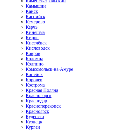
Каменск-Уральский
Камышин
Канск
Каспийск
Кемерово
Керчь
Кинешма
Киров
Киселёвск
Кисловодск
Ковров
Коломна
Колпино
Комсомольск-на-Амуре
Копейск
Королев
Кострома
Красная Поляна
Красногорск
Краснодар
Красноперекопск
Красноярск
Кудепста
Кузнецк
Курган