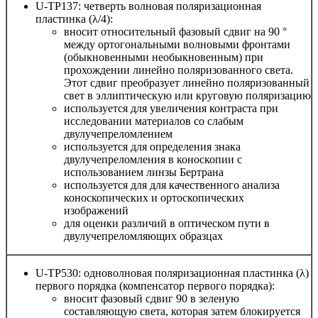
U-TP137: четверть волновая поляризационная
пластинка (λ/4):
вносит относительный фазовый сдвиг на 90 °
между ортогональными волновыми фронтами
(обыкновенными необыкновенным) при
прохождении линейно поляризованного света.
Этот сдвиг преобразует линейно поляризованный
свет в эллиптическую или круговую поляризацию
используется для увеличения контраста при
исследовании материалов со слабым
двулучепреломлением
используется для определения знака
двулучепреломления в коноскопии с
использованием линзы Бертрана
используется для для качественного анализа
коноскопических и ортоскопических
изображений
для оценки различий в оптическом пути в
двулучепреломляющих образцах
U-TP530: одноволновая поляризационная пластинка (λ)
первого порядка (компенсатор первого порядка):
вносит фазовый сдвиг 90 в зеленую
составляющую света, которая затем блокируется