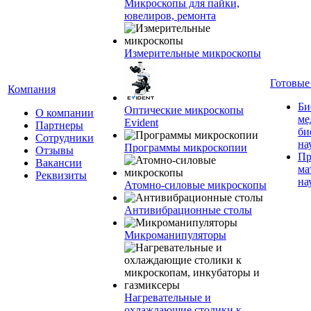
Микроскопы для пайки,
ювелиров, ремонта
Измерительные микроскопы
Готовые
Компания
Би
Оптические микроскопы
О компании
ме
Evident
Партнеры
би
Сотрудники
на
Программы микроскопии
Отзывы
Пр
Вакансии
ма
Реквизиты
на
Атомно-силовые микроскопы
Антивибрационные столы
Микроманипуляторы
Нагревательные и
охлаждающие столики к