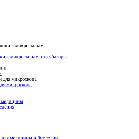
ки к микроскопам, инкубаторы
и
для микроскопа
и медицины
едения
 для медицины и биологии