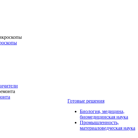
роскопы
личители
монта
Готовые решения
Биология, медицина,
биомедицинская наука
Промышленность,
материаловедческая наука