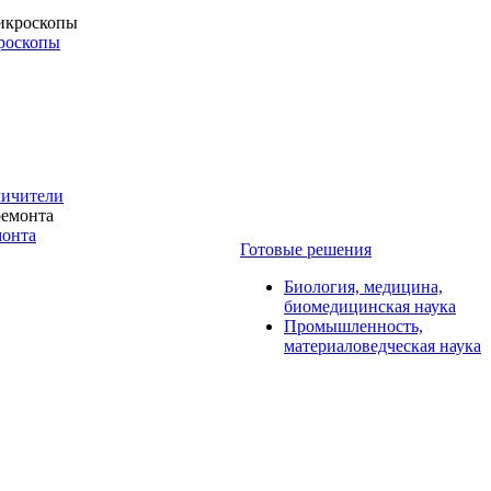
роскопы
личители
монта
Готовые решения
Биология, медицина,
биомедицинская наука
Промышленность,
материаловедческая наука