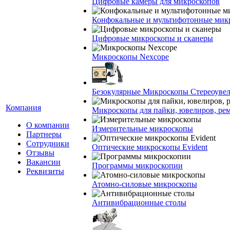
Цифровые камеры для микроскопов
Конфокальные и мультифотонные мик
Цифровые микроскопы и сканеры
Микроскопы Nexcope
Безокулярные Микроскопы Стереоуве
Компания
Микроскопы для пайки, ювелиров, ре
О компании
Измерительные микроскопы
Партнеры
Сотрудники
Оптические микроскопы Evident
Отзывы
Вакансии
Программы микроскопии
Реквизиты
Атомно-силовые микроскопы
Антивибрационные столы