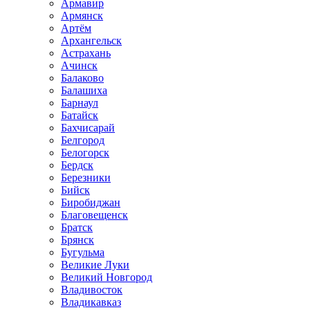
Армавир
Армянск
Артём
Архангельск
Астрахань
Ачинск
Балаково
Балашиха
Барнаул
Батайск
Бахчисарай
Белгород
Белогорск
Бердск
Березники
Бийск
Биробиджан
Благовещенск
Братск
Брянск
Бугульма
Великие Луки
Великий Новгород
Владивосток
Владикавказ