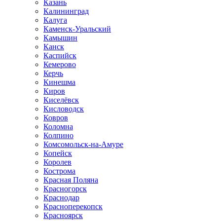
Казань
Калининград
Калуга
Каменск-Уральский
Камышин
Канск
Каспийск
Кемерово
Керчь
Кинешма
Киров
Киселёвск
Кисловодск
Ковров
Коломна
Колпино
Комсомольск-на-Амуре
Копейск
Королев
Кострома
Красная Поляна
Красногорск
Краснодар
Красноперекопск
Красноярск