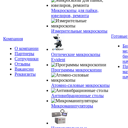
Микроскопы для пайки,
ювелиров, ремонта
Измерительные микроскопы
Готовые
Компания
Би
О компании
ме
Партнеры
Оптические микроскопы
би
Сотрудники
Evident
на
Отзывы
Пр
Вакансии
Программы микроскопии
ма
Реквизиты
на
Атомно-силовые микроскопы
Антивибрационные столы
Микроманипуляторы