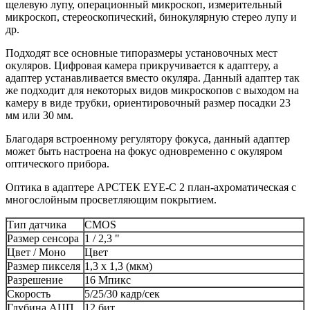
щелевую лупу, операционный микроскоп, измерительный
микроскоп, стереоскопический, бинокулярную стерео лупу и
др.
Подходят все основные типоразмеры установочных мест
окуляров. Цифровая камера прикручивается к адаптеру, а
адаптер устанавливается вместо окуляра. Данный адаптер так
же подходит для некоторых видов микроскопов с выходом на
камеру в виде трубки, ориентировочный размер посадки 23
мм или 30 мм.
Благодаря встроенному регулятору фокуса, данный адаптер
может быть настроена на фокус одновременно с окуляром
оптического прибора.
Оптика в адаптере АРСТЕК EYE-C 2 план-ахроматическая с
многослойным просветляющим покрытием.
Тип датчика
CMOS
Размер сенсора
1 / 2,3 "
Цвет / Моно
Цвет
Размер пикселя
1,3 х 1,3 (мкм)
Разрешение
16 Мпикс
Скорость
5/25/30 кадр/сек
Глубина АЦП
12 бит