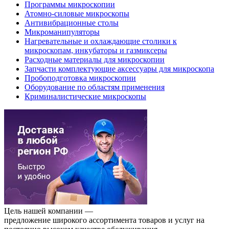
Программы микроскопии
Атомно-силовые микроскопы
Антивибрационные столы
Микроманипуляторы
Нагревательные и охлаждающие столики к
микроскопам, инкубаторы и газмиксеры
Расходные материалы для микроскопии
Запчасти комплектующие аксессуары для микроскопа
Пробоподготовка микроскопии
Оборудование по областям применения
Криминалистические микроскопы
Цель нашей компании —
предложение широкого ассортимента товаров и услуг на