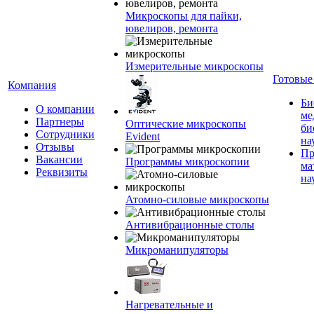
Микроскопы для пайки,
ювелиров, ремонта
Измерительные микроскопы
Готовые
Компания
Би
О компании
ме
Партнеры
Оптические микроскопы
би
Сотрудники
Evident
на
Отзывы
Пр
Вакансии
Программы микроскопии
ма
Реквизиты
на
Атомно-силовые микроскопы
Антивибрационные столы
Микроманипуляторы
Нагревательные и