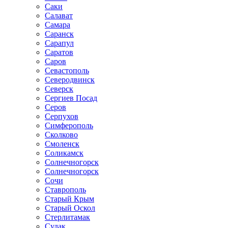
Саки
Салават
Самара
Саранск
Сарапул
Саратов
Саров
Севастополь
Северодвинск
Северск
Сергиев Посад
Серов
Серпухов
Симферополь
Сколково
Смоленск
Соликамск
Солнечногорск
Солнечногорск
Сочи
Ставрополь
Старый Крым
Старый Оскол
Стерлитамак
Судак