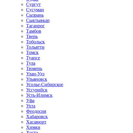
Сургут
Сусуман
Сызрань
Сыктывкар
Таганрог
Тамбов
Тверь
Тобольск
Тольятти
Томск
Туапсе
Тула
Тюмень
Улан-Удэ
Ульяновск
Усолье-Сибирское
Уссурийск
Усть-Илимск
Уфа
Ухта
Феодосия
Хабаровск
Хасавюрт
Химки
Хоста