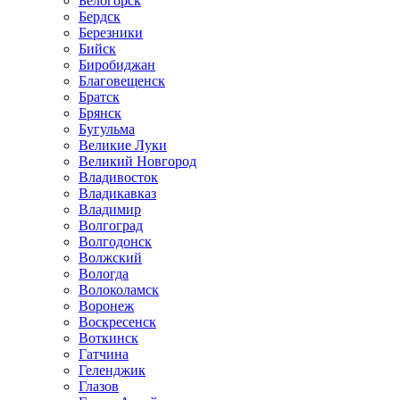
Белогорск
Бердск
Березники
Бийск
Биробиджан
Благовещенск
Братск
Брянск
Бугульма
Великие Луки
Великий Новгород
Владивосток
Владикавказ
Владимир
Волгоград
Волгодонск
Волжский
Вологда
Волоколамск
Воронеж
Воскресенск
Воткинск
Гатчина
Геленджик
Глазов