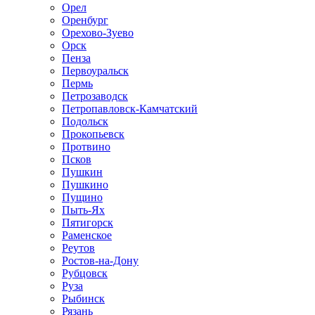
Орел
Оренбург
Орехово-Зуево
Орск
Пенза
Первоуральск
Пермь
Петрозаводск
Петропавловск-Камчатский
Подольск
Прокопьевск
Протвино
Псков
Пушкин
Пушкино
Пущино
Пыть-Ях
Пятигорск
Раменское
Реутов
Ростов-на-Дону
Рубцовск
Руза
Рыбинск
Рязань