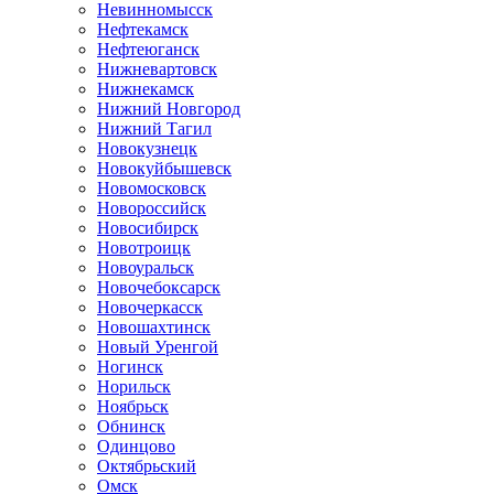
Невинномысск
Нефтекамск
Нефтеюганск
Нижневартовск
Нижнекамск
Нижний Новгород
Нижний Тагил
Новокузнецк
Новокуйбышевск
Новомосковск
Новороссийск
Новосибирск
Новотроицк
Новоуральск
Новочебоксарск
Новочеркасск
Новошахтинск
Новый Уренгой
Ногинск
Норильск
Ноябрьск
Обнинск
Одинцово
Октябрьский
Омск