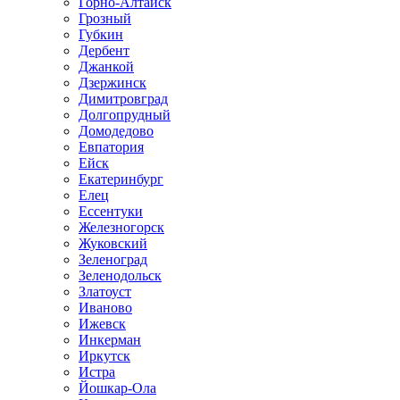
Горно-Алтайск
Грозный
Губкин
Дербент
Джанкой
Дзержинск
Димитровград
Долгопрудный
Домодедово
Евпатория
Ейск
Екатеринбург
Елец
Ессентуки
Железногорск
Жуковский
Зеленоград
Зеленодольск
Златоуст
Иваново
Ижевск
Инкерман
Иркутск
Истра
Йошкар-Ола