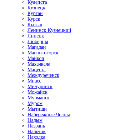
Кудепста
Кузнецк
Курган
Курск
Кызыл
Ленинск-Кузнецкий
Липецк
Люберцы
Магадан
Магнитогорск
Майкоп
Махачкала
Мацеста
Междуреченск
Миасс
Мичуринск
Можайск
Мурманск
Муром
Мытищи
Набережные Челны
Надым
Назрань
Нальчик
Находка