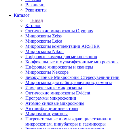
Вакансии
Реквизиты
Каталог
Назад
Каталог
Оптические микроскопы Olympus
Микроскопы Zeiss
Микроскопы Leica
Микроскопы комплектации ARSTEK
Микроскопы Nikon
Цифровые камеры для микроскопов
Конфокальные и мультифотонные микроскопы
Цифровые микроскопы и сканеры
Микроскопы Nexcope
Безокулярные Микроскопы Стереоувеличители
Микроскопы для пайки, ювелиров, ремонта
Измерительные микроскопы
Оптические микроскопы Evident
Программы микроскопии
Атомно-силовые микроскопы
Антивибрационные столы
Микроманипуляторы
Нагревательные и охлаждающие столики к
микроскопам, инкубаторы и газмиксеры